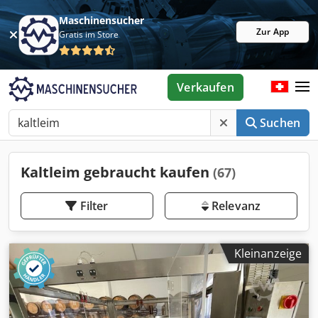
Maschinensucher
Zur App
Gratis im Store
Verkaufen
Suchen
Kaltleim gebraucht kaufen
(67)
Filter
Relevanz
Kleinanzeige