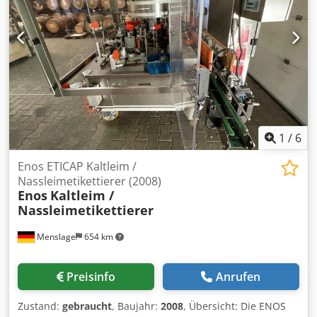
1
/
6
Enos ETICAP Kaltleim /
Nassleimetikettierer (2008)
Enos
Kaltleim /
Nassleimetikettierer
Menslage
654 km
Preisinfo
Anrufen
Zustand:
gebraucht
, Baujahr:
2008
, Übersicht: Die ENOS