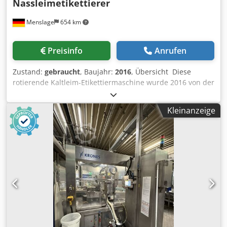
Nassleimetikettierer
Menslage
654 km
Preisinfo
Anrufen
Zustand:
gebraucht
, Baujahr:
2016
, Übersicht Diese
rotierende Kaltleim-Etikettiermaschine wurde 2016 von der
deutschen Firma KRONES hergestellt. Die Maschine ist für
Hochgeschwindigkeits-Getränkeabfüllanlagen ausgelegt
Kleinanzeige
und mit drei Kaltleim-Etikettieraggregaten für Vorder-,
Rücken- und Halsetiketten ausgestattet. Die Maschine ist
gebraucht und noch betriebsbereit. Technische Daten -
Leistung: ca. 33.000 Flaschen/Stunde - Formate: - 0,75 GDB
DN2 - 0,5 l Langhals-Bier - 0,33 l Longneck - 0,25 l
Einzelflasche - Anwendung: Kaltleim-Etikettierung von
Getränkeflaschen - Konfiguration: 2.400-40-188.5, 3
Kaltleim-Etikettieraggregate Dedpfx Aezhaadsarjck -
Etikettenpositionen: Vorderseite, Rückseite, Hals -
Integrierte Systeme: Domino-Codiersystem, Krones
Checkmat 731-Inspektionssystem, Plasmatreat für