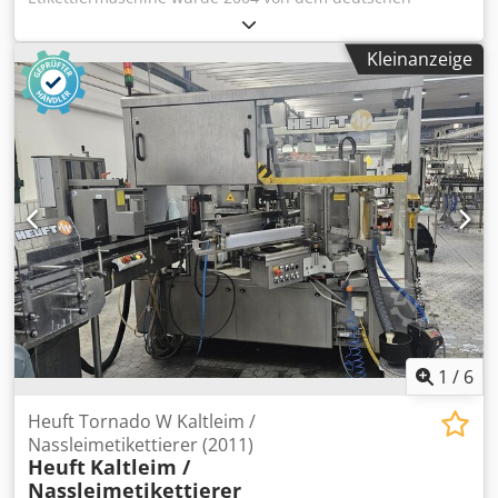
zur Gewährleistung einer sauberen Etikettierung Dodpoxl
Hersteller Krones hergestellt. Die Maschine wurde
Di Dsfx Aarsck - Flaschenhalterungen für reibungslose
regelmäßig gewartet und ist noch in einer Abfüllanlage
Handhabung und reduzierte Stauungen - Zahnradgetriebe
Kleinanzeige
installiert. Da die verkaufende Mineralwasserfirma die
mit Kupplung und Not-Aus-System - Kompaktes,
gesamte Abfüllanlage nicht mehr nutzt, verkauft sie die
vollständig geschlossenes Design für Hygiene und
gebrauchten Maschinen, die noch in gutem Zustand sind.
Sicherheit
Djdpfx Asxb A Idsarjck Technik. Angaben - Leistung: 16.000
- 20.000 Fl/h - Formate: - 0,25 l Vichy-Flasche - 0,5l Satz 1 -
0,5l Satz 2 - 0,5l Satz 3 - 0,7l GDB - 0,75l Satz 1 -
Teilkreisdurchmesser: 720 mm - Anzahl der Flaschenteller:
15 - Anzahl der Etikettierstationen: 2 - Drehrichtung: gegen
den Uhrzeigersinn - Leimpumpen inklusive - Checkmat-
Etikettenkontrolle für das Vorhandensein von Etiketten -
Inklusive Datumscodierer - Leimwalze aus rostfreiem Stahl
- Einlauf- und Auslaufrichtung in einer Linie
1
/
6
Heuft Tornado W Kaltleim /
Nassleimetikettierer (2011)
Heuft
Kaltleim /
Nassleimetikettierer