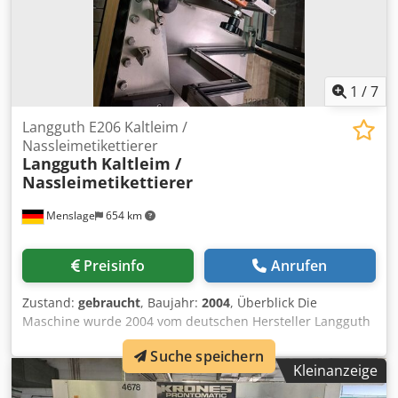
1
/
7
Langguth E206 Kaltleim /
Nassleimetikettierer
Langguth
Kaltleim /
Nassleimetikettierer
Menslage
654 km
Preisinfo
Anrufen
Zustand:
gebraucht
, Baujahr:
2004
, Überblick Die
Maschine wurde 2004 vom deutschen Hersteller Langguth
gebaut und ist komplett generalüberholt. Die Bilder
Suche speichern
entsprechen nicht der tatsächlichen Maschine, sind aber
Kleinanzeige
gut vergleichbar und repräsentativ. Techn. Daten
Klebehöhe bis 210mm Komplett Generalüberholt wie auf