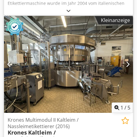
Etikettiermaschine wurde im Jahr 2004 vom italienischen
Hersteller KOSME gebaut. Die Maschine ist in einem guten
Zustand, bereits fachgerecht demontiert und eingelagert.
Kleinanzeige
Zwei Kaltleimstationen. Ein Etikett, ein Halsetikett, ein
Gegenetikett + eine Klebestation. Die Etikettiermaschine
arbeitet im Gegenuhrzeigersinn Technische Daten -
Leistung: Djdpfxov Df I Ns Aarock - 6.000 Flaschen pro
Stunde - Etikettierstationen: - 2 Kaltleim - 1 selbstklebend
1
/
5
Krones Multimodul II Kaltleim /
Nassleimetikettierer (2016)
Krones
Kaltleim /