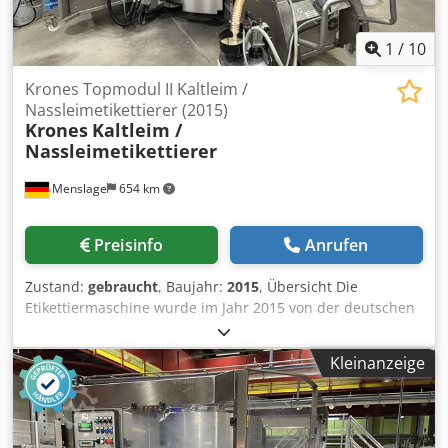
1
/
10
Krones Topmodul II Kaltleim /
Nassleimetikettierer (2015)
Krones
Kaltleim /
Nassleimetikettierer
Menslage
654 km
Preisinfo
Anrufen
Zustand:
gebraucht
, Baujahr:
2015
, Übersicht Die
Etikettiermaschine wurde im Jahr 2015 von der deutschen
Firma Krones hergestellt. Sie ist noch in Betrieb und
befindet sich bei einem deutschen
Kleinanzeige
Mineralienunternehmen. Da der Vorbesitzer in eine neue
Maschine investiert, ist diese Maschine zu verkaufen. Die
Maschine ist mit Greiferanläufen ausgestattet, die es
erlauben, viele Formate zu verarbeiten und geringe