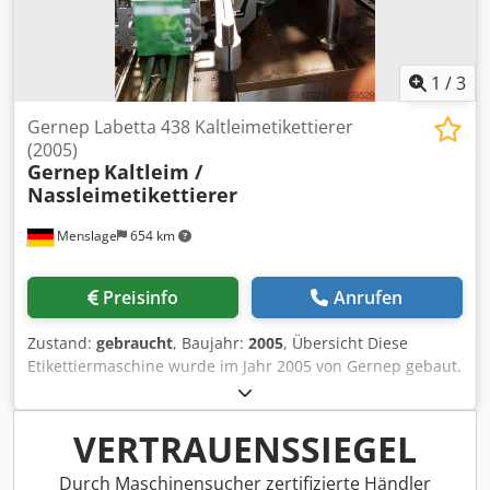
1
/
3
Gernep Labetta 438 Kaltleimetikettierer
(2005)
Gernep
Kaltleim /
Nassleimetikettierer
Menslage
654 km
Preisinfo
Anrufen
Zustand:
gebraucht
, Baujahr:
2005
, Übersicht Diese
Etikettiermaschine wurde im Jahr 2005 von Gernep gebaut.
Sie war bis 01/2022 in einem Fruchtsaftbetrieb in
Deutschland in Betrieb. In diesem Betrieb wurde sie nur
im Einschichtbetrieb an ca. 100 Tagen im Jahr eingesetzt,
VERTRAUENSSIEGEL
weshalb der Zustand der Maschine noch sehr gut ist.
Technische Daten: Kapazität: 6.000 bph bei 1L Flaschen
Durch Maschinensucher zertifizierte Händler