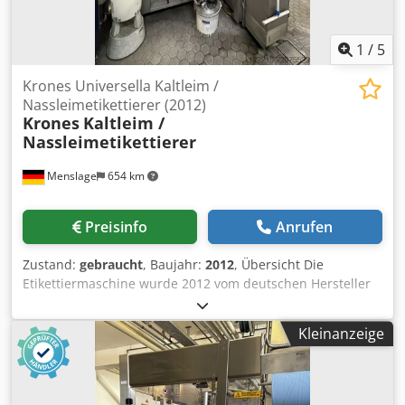
Versiegelungsetiketten
1
/
5
Krones Universella Kaltleim /
Nassleimetikettierer (2012)
Krones
Kaltleim /
Nassleimetikettierer
Menslage
654 km
Preisinfo
Anrufen
Zustand:
gebraucht
, Baujahr:
2012
, Übersicht Die
Etikettiermaschine wurde 2012 vom deutschen Hersteller
Krones hergestellt. Die Maschine wurde regelmäßig vom
Originalhersteller gewartet und ist noch bis Anfang 2027
Kleinanzeige
in Betrieb. Da das verkaufende
Mineralwasserunternehmen eine komplett neue
Abfüllanlage erhält, verkauft es die gebrauchten
Maschinen seiner aktuellen Anlage, die sich noch in gutem