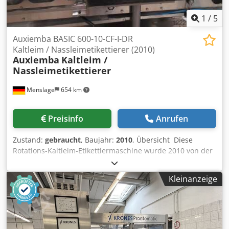
1
/
5
Auxiemba BASIC 600-10-CF-I-DR
Kaltleim / Nassleimetikettierer (2010)
Auxiemba
Kaltleim /
Nassleimetikettierer
Menslage
654 km
Preisinfo
Anrufen
Zustand:
gebraucht
, Baujahr:
2010
, Übersicht Diese
Rotations-Kaltleim-Etikettiermaschine wurde 2010 von der
spanischen Firma Auxiemba hergestellt. Das Modell BASIC
600-10-CF-I-DR ist für das Aufbringen von Papier- oder
Kleinanzeige
Polypropylen-Etiketten auf zylindrische Glasflaschen
mittels Kaltleim-Technologie ausgelegt. Sie ist mit
Formaten für 330-ml-, 500-ml- und 750-ml-Flaschen
ausgestattet und eignet sich daher für Weinkellereien,
Brauereien und Getränkehersteller. Die Maschine wird