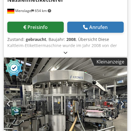
Leimpaletten - 9 Greiferpositionen - Automatische
Menslage
654 km
Magazinbeschickung Lieferumfang (H3) - 1 x
Etikettiermaschine | HEUFT | TORNADO | 2005 - Inklusive:
Dcjdpfx Aswd Uk Sjarjk - 2 x Integrierte Lasercodierer |
Preisinfo
Anrufen
Bluhm - Komplette Etikettiereinrichtung mit Formatteilen
für 11 Flaschenformate - Kaltleimaggregate, Leimpaletten,
Zustand:
gebraucht
, Baujahr:
2008
, Übersicht Diese
Greiferarme und automatisches Magazin - Technische
Kaltleim-Etikettiermaschine wurde im Jahr 2008 von der
Dokumentation
deutschen Firma Gernep hergestellt. Die Maschine ist für
das Aufbringen von Etiketten mit Kaltleim ausgelegt und
Kleinanzeige
ist sofort verfügbar. Technische Daten - Hersteller: Gernep
- Modell: Labetta 4/3/10 640 2A - Baujahr: 2008 -
Drehrichtung: Linkslaufende Maschine (Flaschenteller
dreht sich gegen den Uhrzeigersinn) - Nennleistung:
14.000 Flaschen/Stunde Dcjdpfx Aaowaxyiorek - Regelbar
von 3.000 - 15.000 Flaschen/Stunde - 2 Kaltleimaggregate -
Etiketten-Positionen: Rumpf, Brust, Rückseite -
Flaschenformate: - 0.5L NRW Flasche - 0,33L Vichy-Flasche -
0,33L Ale-Flasche