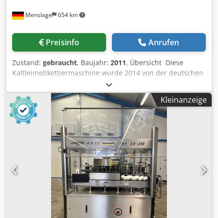
Menslage
654 km
Preisinfo
Anrufen
Zustand:
gebraucht
, Baujahr:
2011
, Übersicht Diese
Kaltleimetikettiermaschine wurde 2014 von der deutschen
Firma HEUFT hergestellt. Sie wurde für die Etikettierung
und Inspektion von Glasflaschen verwendet, einschließlich
Kleinanzeige
der Kontrolle des Vorhandenseins von Etiketten, der
Erkennung von Unterfüllungen durch Röntgenstrahlen
und der Erkennung von Flaschenbruch mit automatischer
Ausleitung. Die Maschine enthält eine spezielle
Ausrüstung für Flaschen mit Halsfolie. Sie wird mit 6
Formatteilen geliefert. Der Domino-Laser, die Saugeinheit
und die Leimpumpen sind nicht im Lieferumfang
enthalten. Sie steht ab sofort zur Verfügung und kann
nach Vereinbarung besichtigt werden. Technische Daten -
Typ: Kaltleim-Etikettiermaschine mit 2 Etikettieraggregaten
(8 Leimpaletten, 6 Greiferpositionen, Maschinenabstand
120 mm) - Leistung: bis zu 36.000 Flaschen pro Stunde