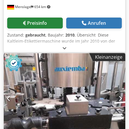
Etikettiermaschine Flaschenplatten: 36 Leistung: bis zu
Menslage
654 km
33.000 Flaschen pro Stunde Betriebsrichtung: Parallele
Flaschenzuführung und -austragung Flaschentyp:
Mehrwegglasflaschen Betriebsstunden: ca. 44.350 h (Stand
Preisinfo
Anrufen
Januar 2025) Etikettierstationen: - 2 Etikettieraggregate - 1
× Hals- und Frontetikettierstation - 1 ×
Zustand:
gebraucht
, Baujahr:
2010
, Übersicht Diese
Rückenetikettierstation (abschaltbar) Klebesystem: - 2
Kaltleim-Etikettiermaschine wurde im Jahr 2010 von der
Leimpumpen - Heißleim für Halsetikett
italienischen Firma Kosme S.r.l. hergestellt. Das Modell
(Originalitätssicherung/Verschlussversiegelung) - Kaltleim
Extrafix 504/6 SC2 E3 ist für die Etikettierung von
für Vorder- und Rücketiketten - 1 Ersatz-Heißleimgerät im
Kleinanzeige
Glasbierflaschen mit Kaltleimtechnik konzipiert. Die
Lieferumfang enthalten Abmessungen: - Tiefe: 4.300 mm -
Maschine war bis Januar 2025 in Produktion, ist jetzt
Breite: 3.300 mm Stromversorgung: 400 V / 230 V, 3~ / N /
eingelagert und versandfertig und befindet sich in einem
PE, 50 Hz, 22 A Dokumentation: Ersatzteil-Dokumentation
guten Betriebszustand. Dcodpfjxn T Nfex Aarek Technische
verfügbar Zustand: Gebraucht, bereits demontiert und
Daten - Leistung: 6.000 Flaschen pro Stunde - Formate:
gelagert
0,33 L (Langhalsflaschen) - Mündung: 26 mm Kronkorken -
Etikettentyp: Kaltleim (Papieretiketten) - Status: Gelagert,
bereit zum Versand - Zustand: Zuvor in Produktion bis
Januar 2025