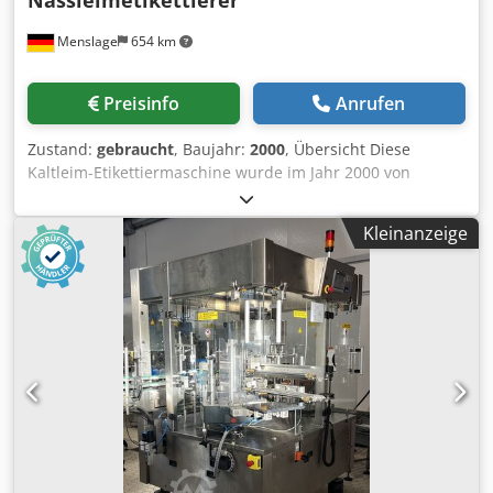
Nassleimetikettierer
Menslage
654 km
Preisinfo
Anrufen
Zustand:
gebraucht
, Baujahr:
2000
, Übersicht Diese
Kaltleim-Etikettiermaschine wurde im Jahr 2000 von
Krones hergestellt. Die Maschine ist für das Anbringen von
Kaltleim-Etiketten auf Flaschen ausgelegt. Sie ist mit drei
Kleinanzeige
Etikettieraggregaten (Vorder-, Rück- und
Hals-/Versiegelungsetikett) ausgestattet und arbeitet mit
einem 20-Kopf-Drehtisch, wodurch sie für
Getränkeproduktionslinien mit mittlerer Geschwindigkeit
geeignet ist. Die Anlage verfügt über ein integriertes
Krones Checkmat-Inspektionssystem zur Qualitätskontrolle
und ist für 11 Flaschenformate (0,5 – 1,0 l) ausgelegt. Die
Wartung wurde nach Bedarf durchgeführt. Technische
Daten - Leistung: bis zu ca. 15.000 Flaschen pro Stunde -
Formate: 0,5 l – 1,0 l, 11 Formate - Anwendung: Kaltleim-
Etikettierung von Flaschen - Konfiguration: 20-Kopf-