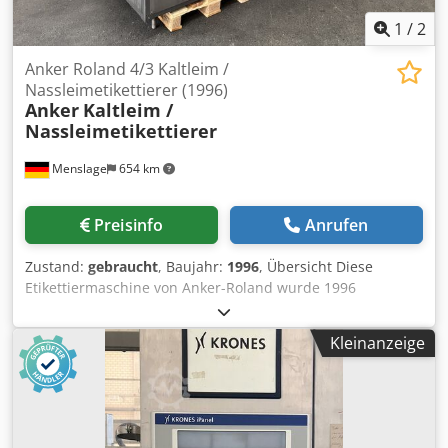
Selbstklebeeinheiten - Selbstklebeeinheiten | HERMA | 2
Einheiten, bis zu 70 m/min - Steuerung | B&R |
1
/
2
Touchscreen-Steuerung
Anker Roland 4/3 Kaltleim /
Nassleimetikettierer (1996)
Anker
Kaltleim /
Nassleimetikettierer
Menslage
654 km
Preisinfo
Anrufen
Zustand:
gebraucht
, Baujahr:
1996
, Übersicht Diese
Etikettiermaschine von Anker-Roland wurde 1996
hergestellt und ist für das Anbringen von Kaltleimetiketten
auf Glasflaschen ausgelegt. Die Maschine ist mit zwei
Kleinanzeige
Etikettierstationen und vier Flaschenplatten ausgestattet
und eignet sich somit für typische
Mehrfachetikettieranwendungen in Abfüllanlagen für
Getränke und Spirituosen. Die Konfiguration ermöglicht
das Anbringen von Hals-, Front- und Rückenetiketten. Mit