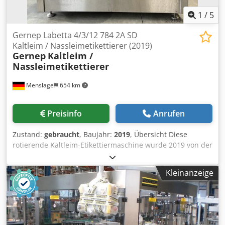
1
/
5
Gernep Labetta 4/3/12 784 2A SD
Kaltleim / Nassleimetikettierer (2019)
Gernep
Kaltleim /
Nassleimetikettierer
Menslage
654 km
Preisinfo
Anrufen
Zustand:
gebraucht
, Baujahr:
2019
, Übersicht Diese
rotierende Kaltleim-Etikettiermaschine wurde 2019 von der
deutschen Firma GERNEP hergestellt. Die Maschine ist für
die Kaltleim-Etikettierung von Glasflaschen, insbesondere
Kleinanzeige
in der Weinindustrie, ausgelegt. Sie ist mit zwei Kaltleim-
Etikettieraggregaten zum Anbringen von Rumpf-, Halsring-
und Rückenetiketten ausgestattet. Die Maschine verfügt
über einen servogesteuerten Flaschentisch und eine
Krones-Leimpumpe für präzisen Etikettiervorgang.