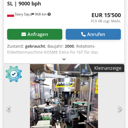
SL | 9000 bph
EUR 15’500
Stary Sącz
968 km
FCA VB zzgl. MwSt.
Anfragen
Anrufen
Zustand:
gebraucht
, Baujahr:
2000
, Rotations-
Etikettiermaschine KOSME Extra Fix 16T für das
Etikettieren von Flaschen oder anderen ovalen Gebinden.
Hersteller: KOSME Modell: Extra FIX 16T 1056 |S3 E2 + SL
Kleinanzeige
Baujahr: 2000 Leistung: bis zu 9.000 Flaschen/h Karussell:
16 Stationen Drei installierte Köpfe für Kaltleimetiketten
(Vorderseite, Rückseite und Hals) Originale elektrische
Dokumentation. Djdjywchlspfx Aarsck Technischer
Zustand: Gebrauchte Maschine, Zustand wie auf den
Fotos.