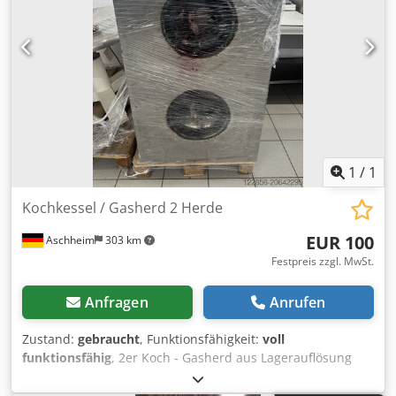
1
/
1
Kochkessel / Gasherd 2 Herde
EUR 100
Aschheim
303 km
Festpreis zzgl. MwSt.
Anfragen
Anrufen
Zustand:
gebraucht
, Funktionsfähigkeit:
voll
funktionsfähig
, 2er Koch - Gasherd aus Lagerauflösung
Dedpfx Amexz Tt Doaowa Kann per Spedition versendet
werden.