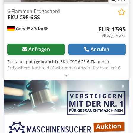
6-Flammen-Erdgasherd
EKU
C9F-6GS
EUR 1’595
Borken
576 km
VB zzgl. MwSt.
Anfragen
Anrufen
Zustand:
gut (gebraucht)
, EKU C9F-6GS 6-Flammen-
Erdgasherd Kochfeld (Gasbrenner) Anzahl Kochstellen: 6
eigenständige Gasbrenner. Brenner-Konfiguration:
Aufgeteilt in zwei Leistungsklassen für flexible Topfgrößen:
3 x kleine/mittlere Brenner: je 3,5 kW (Brennerkopf-Ø ca.
80 mm) 3 x große Leistungsbrenner: je 6,0 kW
(Brennerkopf-Ø ca. 110/120 mm) Gesamtleistung Kochfeld:
28,5 kW Gasleistung. Ausstattung: Gusseiserne Topfträger
(Schieberoste) und thermoelektrische Zündsicherung an
jeder Flamme für maximale Betriebssicherheit. Backofen
(Unterbau)Typ: Gasbetriebener Großraum-Backofen
(statisch beheizt) mit piezoelektrischer Zündung. Leistung