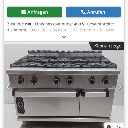
Anfragen
Anrufen
Zustand:
neu
, Eingangsspannung:
400 V
, Gesamtbreite:
1’200 mm
, GAS-HERD – BARTSCHER 6 Brenner + Elektro-
Backofen | WERKSNEU | UNBENUTZT Zum Verkauf steht
ein nagelneuer, unbenutzter professioneller Gasherd der
Kleinanzeige
renommierten Marke Bartscher. Ideal für Restaurants,
Bäckereien, Imbissbetriebe und alle professionellen
Küchen. Dedjx Aip Dopfx Amaowa ✅ Wichtige Merkmale: 6
leistungsstarke Gasbrenner Integrierter Elektro-Backofen
mit großem Fassungsvermögen Edelstahlkonstruktion –
robust und leicht zu reinigen Professionelle
Verarbeitungsqualität für den Dauerbetrieb Perfekt für alle
gewerblichen Gastronomiebetriebe Original Bartscher-
Produkt, bekannt für langlebige Leistung Zustand: NEU
1
/
6