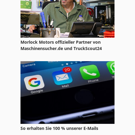
Gws 25 230
Gx 11 Ff
Handling
Morlock Motors offizieller Partner von
Hdg Euro
Maschinensucher.de und TruckScout24
Kuehlfahrzeug
Modena Gasherd
Nutzfahrzeuge
Profi Gasherde
So erhalten Sie 100 % unserer E-Mails