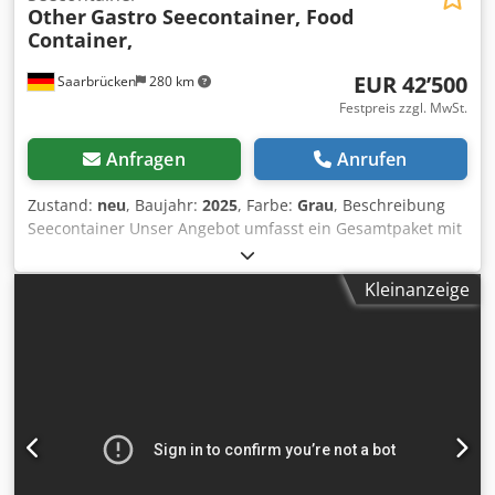
Other
Gastro Seecontainer, Food
Container,
EUR 42’500
Saarbrücken
280 km
Festpreis zzgl. MwSt.
Anfragen
Anrufen
Zustand:
neu
, Baujahr:
2025
, Farbe:
Grau
, Beschreibung
Seecontainer Unser Angebot umfasst ein Gesamtpaket mit
hoher Qualität und ist aus diesem Grund unschlagbar. Die
Gasgeräte beziehen wir nur von qualifizierten Herstellern
Kleinanzeige
mit hoher Qualität. Der Aufbau und die gesamte Küche mit
dem Equipment sind NEU! Farbe: Anthrazit Aufbau aus
isothermischem Alu- Glasfaserlaminat mit ausgezeichneter
ästhetischer Erscheinung. Garantiert optimale
Innentemperatur zu jeder Jahreszeit. Maße vom Aufbau:
Länge: 5.898 mm Breite: 2.352 mm Höhe: 2.385 mm
Gastronomische Ausstattung Seecontainer - Gasgrill
„Bertos“ , smooth plate (glatt), Abmessungen (B x T x H) 600
x 600x 290, Leistung: 8 kW, hergestellt aus Edelstahl,