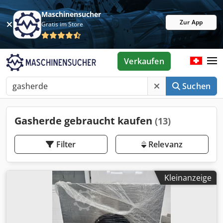
Maschinensucher
Zur App
Gratis im Store
Verkaufen
Suchen
Gasherde gebraucht kaufen
(13)
Filter
Relevanz
Kleinanzeige