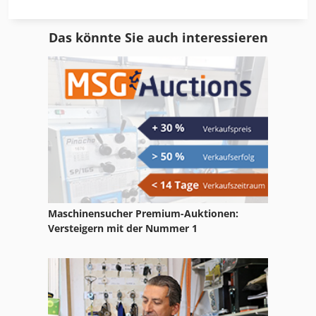
Gastraum
Das könnte Sie auch interessieren
Gb Ganz
Gbs
Geländewagen
Gerver
Gf
Gitter
Maschinensucher Premium-Auktionen:
Gkt 60
Versteigern mit der Nummer 1
Glw 4
Grill
Gto 52