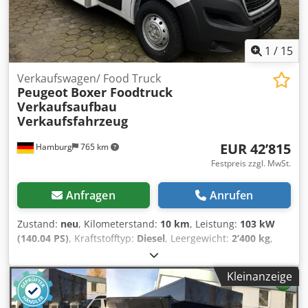
1
/
15
Verkaufswagen/ Food Truck
Peugeot
Boxer Foodtruck
Verkaufsaufbau
Verkaufsfahrzeug
EUR 42’815
Hamburg
765 km
Festpreis zzgl. MwSt.
Anfragen
Anrufen
Zustand:
neu
, Kilometerstand:
10 km
, Leistung:
103 kW
(140.04 PS)
, Kraftstofftyp:
Diesel
, Leergewicht:
2’400 kg
,
maximales Ladegewicht:
1’100 kg
, Gesamtgewicht:
3’500
kg
, Radstand:
4’035 mm
, Kraftstoff:
Diesel
, Farbe:
Weiß
,
Kleinanzeige
Getriebetyp:
mechanisch
, Emissionsklasse:
Euro6
,
Federung:
Blatt
, Laderaumlänge:
4’000 mm
,