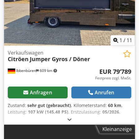
oder Finanzierung durch uns möglich ! ( Deutschland /
Österreich ) Lieferung gegen Aufpreis möglich ( Schweiz
und Österreich ) Telefonanfragen werden bevorzugt
beantwortet . Dcsdpoxxi Raofx Aciek Kurzfristig Lieferbar !
1
/
11
Verkaufswagen
Citröen
Jumper Gyros / Döner
EUR 79’789
Ibbenbüren
609 km
Festpreis zzgl. MwSt.
Anfragen
Anrufen
Zustand:
sehr gut (gebraucht)
, Kilometerstand:
60 km
,
Leistung:
107 kW (145.48 PS)
, Erstzulassung:
05/2026
,
Kraftstofftyp:
Diesel
, Gesamtgewicht:
3’500 kg
, nächste
Prüfung (TÜV):
02/2024
, Emissionsklasse:
Euro6
,
Kleinanzeige
Ausstattung:
ABS, Allwetterreifen, Klimaanlage
, Döner /
Gyros Food Truck Teil-Edelstahlausstattung Saladette mit