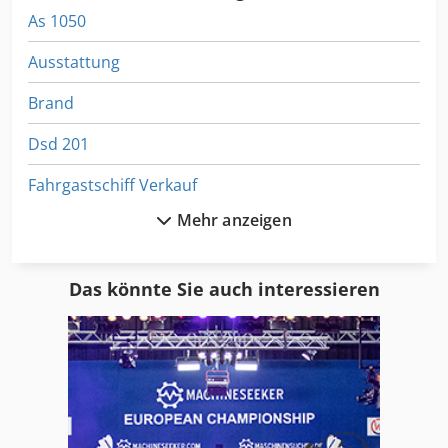
As 1050
Ausstattung
Brand
Dsd 201
Fahrgastschiff Verkauf
Mehr anzeigen
Fngj 20
Format
Das könnte Sie auch interessieren
Ga 11 Ff
Gkt 60
International 2674
International 433