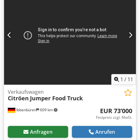
Unterkühlung Fritteuse ( Gas ) Dodpfx Acotuuu Djiock
Griddelplatte (Gas) 2 x Potis Spieß Grill ( Gas ) Abzug Haube
Kühlung und vieles mehr . Gasanlage . Finanzierungen für
Deutschland und Österreich gerne auf Anfrage .
Kurzfristig lieferbar . Weitere oder andere Ausstattungen
möglich nach Absprache .
1
/
11
Verkaufswagen
Citröen
Jumper Food Truck
EUR 73’000
Ibbenbüren
609 km
Festpreis zzgl. MwSt.
Anfragen
Anrufen