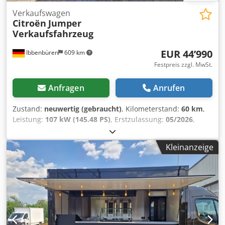
Verkaufswagen
Citroën
Jumper
Verkaufsfahrzeug
EUR 44’990
Ibbenbüren
609 km
Festpreis zzgl. MwSt.
Anfragen
Anrufen
Zustand:
neuwertig (gebraucht)
, Kilometerstand:
60 km
,
Leistung:
107 kW (145.48 PS)
, Erstzulassung:
05/2026
,
Kraftstofftyp:
Diesel
, Gesamtgewicht:
3’500 kg
,
Emissionsklasse:
Euro6
, Laderaumlänge:
3’700 mm
,
Kleinanzeige
Laderaumbreite:
2’200 mm
, Laderaumhöhe:
2’300 mm
,
Ausstattung:
Allwetterreifen, Klimaanlage, Rußfilter,
Tempomat
, Verkaufsfahrzeug mit leeren Aufbau .
Innenabmessungen 3700mm x 2200 mm x 2300 mm . (
LxBxH) . 1 Verkaufsklappe rechts .1 Hecktür .
Kunststoffgussboden in Wannenform gegossen . Weitere
Innen- und Ausbauten durch uns optional möglich .
Referenzen finden sie auf unsere Internetseite . Leasing