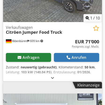
weitere Informationen besuchen Sie unsere Website
gegen Aufpreis in ganz Europa und in der Schweiz .
1
/
10
Verkaufswagen
Citröen
Jumper Food Truck
EUR 71’000
Ibbenbüren
609 km
Festpreis zzgl. MwSt.
Anfragen
Anrufen
Zustand:
neuwertig (gebraucht)
, Kilometerstand:
50 km
,
Leistung:
103 kW (140.04 PS)
, Erstzulassung:
01/2026
,
Kraftstofftyp:
Diesel
, Gesamtgewicht:
3’500 kg
,
Laderaumlänge:
3’700 mm
, Laderaumbreite:
2’200 mm
,
Kleinanzeige
Laderaumhöhe:
2’300 mm
, Baujahr:
2026
, Ausstattung:
ABS, Airbag, Allwetterreifen, Klimaanlage,
Reifendrucküberwachung, Tempomat
, Food Truck
Ausstellungsfahrzeug.. Optikpaket ! (Dachspoiler /