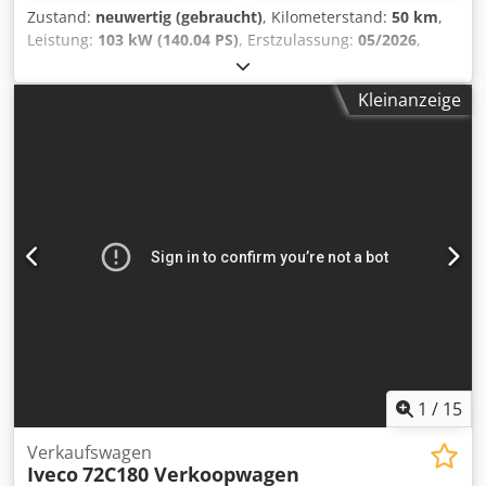
Zustand:
neuwertig (gebraucht)
, Kilometerstand:
50 km
,
Leistung:
103 kW (140.04 PS)
, Erstzulassung:
05/2026
,
Kraftstofftyp:
Diesel
, Gesamtgewicht:
3’500 kg
,
Laderaumlänge:
3’700 mm
, Laderaumbreite:
2’200 mm
,
Kleinanzeige
Laderaumhöhe:
2’300 mm
, Ausstattung:
ABS,
Allwetterreifen, Klimaanlage, Tempomat
, Food Truck
Ausstellungsfahrzeug.. Kurzfristig Lieferbar ! Andere
Ausstattungen auf Anfrage möglich ! Führerschein B !
Ausstattung : Gasversorgungsanlage . Dodpfouixz Ujx
Acisck Hygieneausstattung . Gaskocher ( Gasbetrieb)
Fritteuse Doppelbecken ( Gasbetrieb ) Griddelplatte (
Gasbetrieb ) Bainmarie ( Gasbetrieb ) Kühlung etc.
Ablufthaube . Teil- Edelstahlausbau . und vieles mehr ...
Finanzierungen für Deutschland und Österreich möglich !
Europaweite Lieferung und Schweiz gegen Aufpreis
möglich . Profitieren Sie von unsere Erfahrung von über 40
Jahre im mobile Fahrzeugbau für mobile
Verkaufslösungen. Herstellung in Ibbenbüren /
1
/
15
Deutschland !
Verkaufswagen
Iveco
72C180 Verkoopwagen