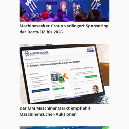
International 434
International 560
Machineseeker Group verlängert Sponsoring
Ka 77
der Darts-EM bis 2026
Kgs 1670
Ks 205
Ls 703
Neophot 2
Ng 200
Nu 204
Der MM MaschinenMarkt empfiehlt
Nutzfahrzeuge
Maschinensucher-Auktionen
Stock