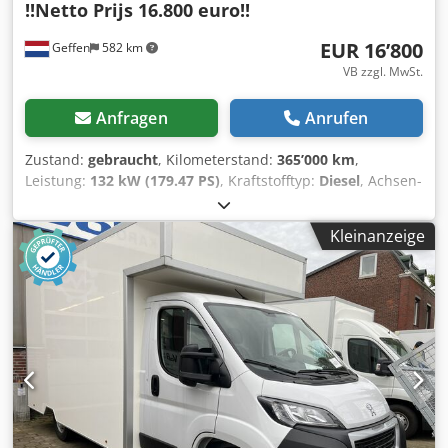
!!Netto Prijs 16.800 euro!!
EUR 16’800
Geffen
582 km
VB zzgl. MwSt.
Anfragen
Anrufen
Zustand:
gebraucht
, Kilometerstand:
365’000 km
,
Leistung:
132 kW (179.47 PS)
, Kraftstofftyp:
Diesel
, Achsen-
Konfiguration:
4x2
, Kraftstoff:
Diesel
, Farbe:
Weiß
,
Getriebetyp:
Automatisch
, Emissionsklasse:
Euro6
,
Kleinanzeige
Baujahr:
2016
, Ausstattung:
ABS, Airbag, Klimaanlage,
Traktionskontrolle, Zentralverriegelung, elektrisch
verstellbarer Spiegel, elektrische Fensterheberregelung
,
Baujahr: 2016 Vorderachse: Gelenkt Hinterachse:
Doppelbereift = Weitere Optionen und Zubehör = Djdpfx
Asy Rxw Njcieck - Außentemperaturanzeige -
Kamerasystem - LED-Beleuchtung - Luftfederung -
Radio/CD-Spieler - Rückwärtsfahrkamera = Anmerkungen =
3,0-Liter-Motor 2 x Kühlschrank Netto preis 16.800,-- euro.