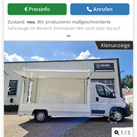
Deutschland und Österreich )
Preisinfo
Anrufen
Zustand:
neu
, Wir produzieren maßgeschneiderte
Fahrzeuge im Bereich Promotion! Wir sind stolz darauf,
innovative Lösungen für Unternehmer und
Marketingagenturen anzubieten, die ihre Produkte mit
Kleinanzeige
unvergesslichen Auftritten in Szene setzen möchten.
Dcedpfx Acsq E N Uueijk Unsere Fahrzeuge sind nicht nur
Fortbewegungsmittel, sondern echte Werbeflächen auf
Rädern. Als langjähriger Fahrzeugbauer verstehen wir die
Bedürfnisse Ihrer Marke und setzen sie mit Kreativität und
Präzision in einzigartige Promotionfahrzeuge um.
1
/
5