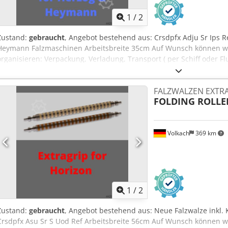
1
/
2
Zustand:
gebraucht
, Angebot bestehend aus: Crsdpfx Adju Sr Ips Re
Heymann Falzmaschinen Arbeitsbreite 35cm Auf Wunsch können wir
organisieren: Verpackung, Verladung, Transport ( per Schiff oder Fl
Einholen eines Leasing Angebotes
FALZWALZEN EXTRA
FOLDING ROLLE
Volkach
369 km
1
/
2
Zustand:
gebraucht
, Angebot bestehend aus: Neue Falzwalze inkl. 
Crsdpfx Asu Sr S Uod Ref Arbeitsbreite 56cm Auf Wunsch können wi