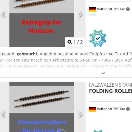
Volkach
369 km
1
/
2
Zustand:
gebraucht
, Angebot bestehend aus: Codpfoxr Ad Tex Ad Ro
für Horizon Falzmaschinen Arbeitsbreite 54-56 cm - 400€ / Stck. A
für Sie organisieren: Verpackung, Verladung, Transport ( per Schiff 
Zollabwicklung Einholen eines Leasing Angebotes
FALZWALZEN STA
FOLDING ROLLE
Volkach
369 km