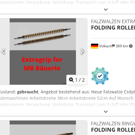
organisieren: Verpackung, Verladung, Transport ( per Schiff oder Fl
Einholen eines Leasing Angebotes
FALZWALZEN EXTRA
FOLDING ROLLE
Volkach
369 km
1
/
2
Zustand:
gebraucht
, Angebot bestehend aus: Neue Falzwalze Csdpfx
Falzmaschinen Arbeitsbreite 38cm Arbeitsbreite 52cm Auf Wunsch 
organisieren: Verpackung, Verladung, Transport ( per Schiff oder Fl
FALZWALZEN RING
FOLDING ROLLE