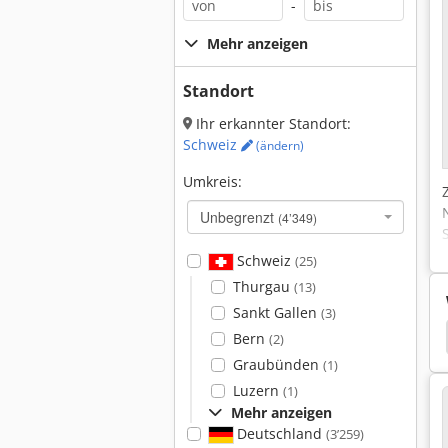
-
Mehr anzeigen
Standort
Ihr erkannter Standort:
Schweiz
(ändern)
Umkreis:
Unbegrenzt
(4’349)
Schweiz
(25)
Thurgau
(13)
Sankt Gallen
(3)
nkbiegemaschine
Fasti
Abkantbank Schechtl
Bern
(2)
Graubünden
(1)
Luzern
(1)
Mehr anzeigen
Deutschland
(3’259)