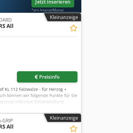
Jetzt inserieren
*pro Inserat/Monat
Kleinanzeige
NDARD
RS
All
Mehr Bilder anfragen
Preisinfo
f KL 112 Falzwalze - für Herzog +
ch können wir folgende Punkte für Sie
ugzeug) inklusive Zollabwicklung
Kleinanzeige
-GRIP
RS
All