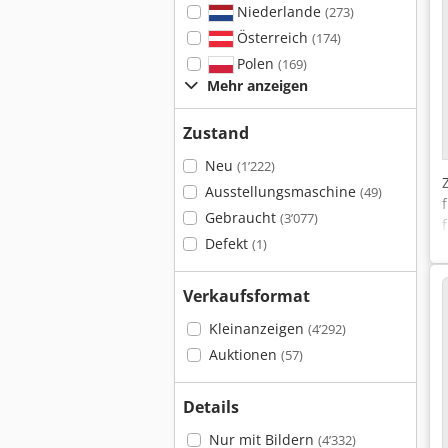
Niederlande
(273)
Österreich
(174)
Polen
(169)
Mehr anzeigen
Zustand
Neu
(1’222)
Ausstellungsmaschine
(49)
Gebraucht
(3’077)
Defekt
(1)
Verkaufsformat
Kleinanzeigen
(4’292)
Auktionen
(57)
Details
Nur mit Bildern
(4’332)