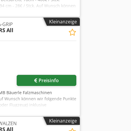
-94 cm - 28€ / Stck. Auf Wunsch können
ansport ( per Schiff oder Flugzeug)
Kleinanzeige
-GRIP
RS
All
Mehr Bilder anfragen
Preisinfo
 MB Bäuerle Falzmaschinen
. Auf Wunsch können wir folgende Punkte
oder Flugzeug) inklusive
d Rerf
Kleinanzeige
WALZEN
RS
All