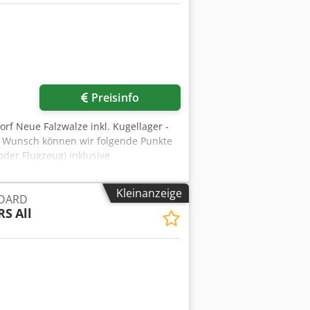
Mehr Bilder anfragen
Preisinfo
rf Neue Falzwalze inkl. Kugellager -
uf Wunsch können wir folgende Punkte
oder Flugzeug) inklusive
Kleinanzeige
NDARD
RS
All
Mehr Bilder anfragen