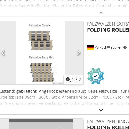
Credpfx Adsxr Adto Rsf Kugellager für Falzwalzen: Arbeitsbreite 40
wir folgende Punkte für Sie organisieren: Verpackung, Verladung, Tr
inklusive Zollabwicklung Einholen eines Leasing Angebotes
FALZWALZEN EXTRA
FOLDING ROLLE
Volkach
369 km
1
/
2
Zustand:
gebraucht
, Angebot bestehend aus: Neue Falzwalze - für
Arbeitsbreite 38cm - 360€ / Stck. Arbeitsbreite 52cm - 400€ / Stck
für Sie organisieren: Verpackung, Verladung, Transport ( per Schiff 
Zollabwicklung Einholen eines Leasing Angebotes Cedoxr Adyopfx A
FALZWALZEN RING
FOLDING ROLLE