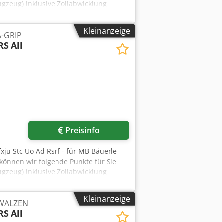
ugzeug) inklusive Zollabwicklung
Kleinanzeige
-GRIP
RS
All
Mehr Bilder anfragen
Preisinfo
ju Stc Uo Ad Rsrf - für MB Bäuerle
können wir folgende Punkte für Sie
ugzeug) inklusive Zollabwicklung
Kleinanzeige
WALZEN
RS
All