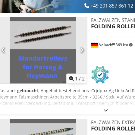
+49 201 857 861 12
FALZWALZEN STA
FOLDING ROLLE
Volkach
369 km
1
/
2
Zustand:
gebraucht
, Angebot bestehend aus: Crjdpjxr Ag Uefx Ad Ro
Heymann Falzmaschinen Arbeitsbreite 35cm - 325€ / Stck. Auf Wuns
organisieren: Verpackung, Verladung, Transport ( per Schiff oder Fl
FALZWALZEN EXTRA
FOLDING ROLLE