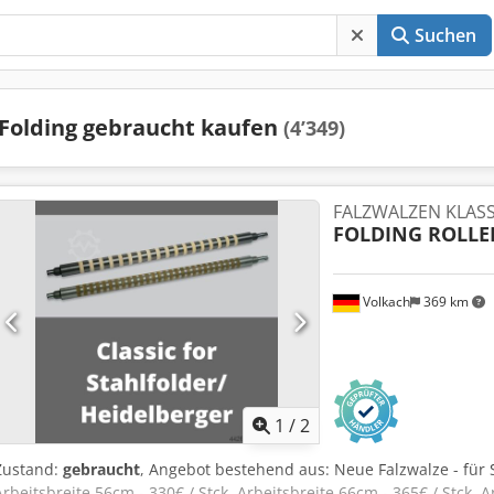
Suchen
Folding gebraucht kaufen
(4’349)
FALZWALZEN KLASS
FOLDING ROLLE
Volkach
369 km
1
/
2
Zustand:
gebraucht
, Angebot bestehend aus: Neue Falzwalze - für
Arbeitsbreite 56cm - 330€ / Stck. Arbeitsbreite 66cm - 365€ / Stck. A