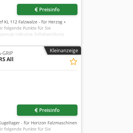
Preisinfo
f KL 112 Falzwalze - für Herzog +
 folgende Punkte für Sie
ugzeug) inklusive Zollabwicklung
Kleinanzeige
-GRIP
RS
All
Mehr Bilder anfragen
Preisinfo
Kugellager - für Horizon Falzmaschinen
r folgende Punkte für Sie