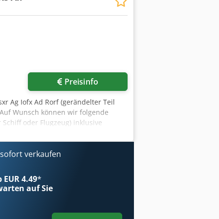
Mehr Bilder anfragen
Preisinfo
r Ag Iofx Ad Rorf (gerändelter Teil
. Auf Wunsch können wir folgende
 Schiff oder Flugzeug) inklusive
ofort verkaufen
ab EUR 4.49
*
arten auf Sie