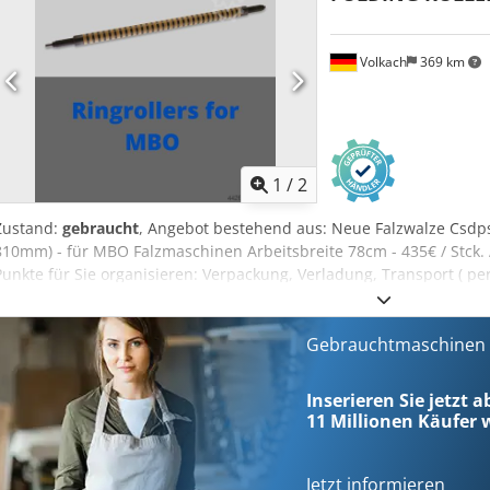
Volkach
369 km
1
/
2
Zustand:
gebraucht
, Angebot bestehend aus: Neue Falzwalze Csdpsx
810mm) - für MBO Falzmaschinen Arbeitsbreite 78cm - 435€ / Stck
Punkte für Sie organisieren: Verpackung, Verladung, Transport ( per
Zollabwicklung Einholen eines Leasing Angebotes
Gebrauchtmaschinen s
Inserieren Sie jetzt 
11 Millionen
Käufer w
Jetzt informieren