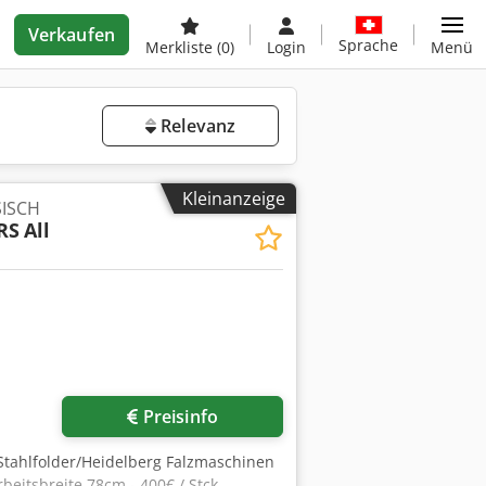
Verkaufen
Sprache
Merkliste
(0)
Login
Menü
Relevanz
Kleinanzeige
ISCH
RS
All
Mehr Bilder anfragen
Preisinfo
 Stahlfolder/Heidelberg Falzmaschinen
rbeitsbreite 78cm - 400€ / Stck.