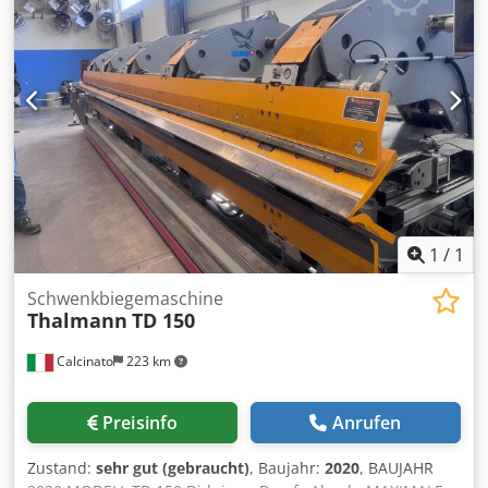
Anschläge Konischer Anschlag Neue Steuerung (2022)
1
/
1
Schwenkbiegemaschine
Thalmann
TD 150
Calcinato
223 km
Preisinfo
Anrufen
Zustand:
sehr gut (gebraucht)
, Baujahr:
2020
, BAUJAHR