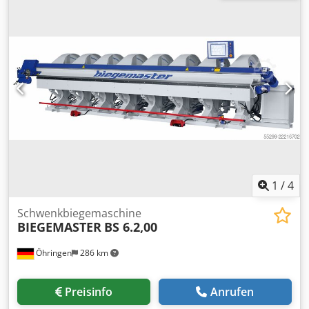
Aluminium 190 N/mm²: 2,00 mm Ständer + Spannarme: 5
Stück Dkjdpfxszhaaqo Abajr Inkl. elektrischem
Schneidapparat Inkl. neuer Multi-Touch-Steuerung und
automatischem Anschlag
1
/
4
Schwenkbiegemaschine
BIEGEMASTER
BS 6.2,00
Öhringen
286 km
Preisinfo
Anrufen