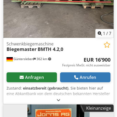
1
/
7
Schwenkbiegemaschine
Biegemaster
BMTH 4.2,0
EUR 16’900
Güntersleben
362 km
Festpreis MwSt. nicht ausweisbar
Anfragen
Anrufen
Zustand:
einsatzbereit (gebraucht)
, Sie bieten hier auf
eine Abkantbank von dem deutschen bekannten Hersteller
Biegemaster Eigenschaften des Geräts: Biegelänge etwas
über 4m Blechstärke Eisen 2mm Gradzahl einstellbar siehe
Kleinanzeige
Bild Notaus Blechauflage Steuerpultbedienung Vorteil
dieser Bauart ist das man schon gekantete Bleche auch