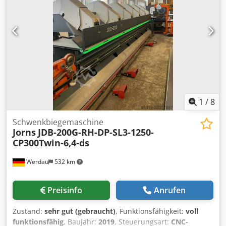
1
/
8
Schwenkbiegemaschine
Jorns
JDB-200G-RH-DP-SL3-1250-
CP300Twin-6,4-ds
Werdau
532 km
Preisinfo
Anrufen
Zustand:
sehr gut (gebraucht)
, Funktionsfähigkeit:
voll
funktionsfähig
, Baujahr:
2019
, Steuerungsart:
CNC-