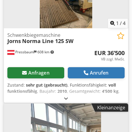
1
/
4
Schwenkbiegemaschine
Jorns
Norma Line 125 SW
EUR 36’500
Pressbaum
608 km
VB zzgl. MwSt.
Anfragen
Anrufen
Zustand:
sehr gut (gebraucht)
, Funktionsfähigkeit:
voll
funktionsfähig
, Baujahr:
2010
, Gesamtgewicht:
4’500 kg
,
JORNS NORMA - LINE 125 SW | Schwenkbiegemascine |
6,4 Meter Arbeitslänge, 1,25 mm Biegeleistung
Kleinanzeige
Dkodpfxjznc Ahs Abaor