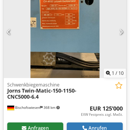
seitlich nochmal kanten kann kostenfreie Verladung
möglich für rund 2000€ kann ich derzeit noch eine
Rollenschere dazu organisieren Sie erhalten eine
Rechnung nach §25 aUstg Speditionen kann ich vermitteln
wenn gewünscht Kostenfreie Verladung wie auf den
Bildern zu sehen Dedpfx Aszcw Ucjbajkr Besichtigung und
Test sind nach einer telefonischen Terminvereinbahrung
möglich Bezahlung bar bei Abholung - wenn ich sonst
etwas für sie tun kann bitte rufen sie mich kurz an - Danke
Abholung sollte innerhalb von 8 Tagen nach Ablauf der
Auktion stattfinden. Standort: 97249 Eisingen (3 Minuten
von der Autobahn entfernt) Artikelnummer
1
/
10
Schwenkbiegemaschine
Jorns
Twin-Matic-150-1150-
CNC5000-6.4
EUR 125’000
Bischofswiesen
368 km
EXW Festpreis zzgl. MwSt.
Anfragen
Anrufen