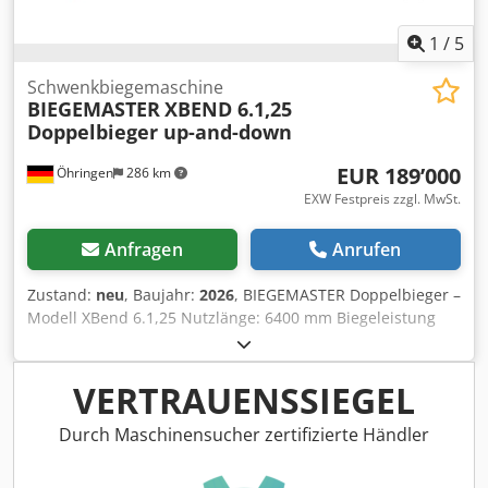
1
/
5
Schwenkbiegemaschine
BIEGEMASTER
XBEND 6.1,25
Doppelbieger up-and-down
EUR 189’000
Öhringen
286 km
EXW Festpreis zzgl. MwSt.
Anfragen
Anrufen
Zustand:
neu
, Baujahr:
2026
, BIEGEMASTER Doppelbieger –
Modell XBend 6.1,25 Nutzlänge: 6400 mm Biegeleistung
Stahl 400 N/mm²: 1,25 mm V2A 600 N/mm²: 1,00 mm Alu
190 N/mm²: 2,00 mm Zudrückleistung (geschlossene Falz):
0,5 mm Stahl Ständeranzahl: 4 Stück Angetriebene
VERTRAUENSSIEGEL
Biegegelenke Oben: 4 Stück Angetriebene Biegegelenke
Unten: 4 Stück Inkl. Touchscreen-CNC-Steuerung mit
Durch Maschinensucher zertifizierte Händler
automatischem Tiefenanschlag Inkl. elektrischer Schere
BIEGEMASTER Up- and Down- Bending machine – model