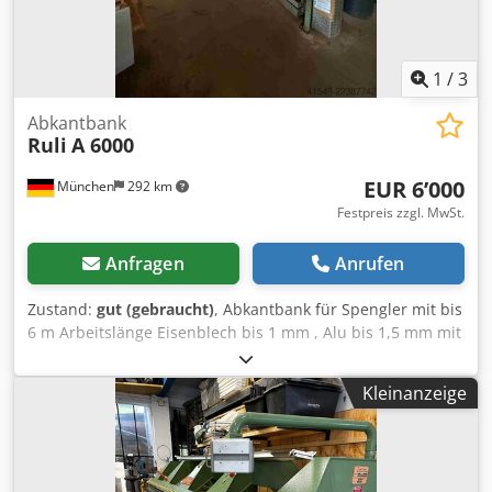
1
/
3
Abkantbank
Ruli
A 6000
EUR 6’000
München
292 km
Festpreis zzgl. MwSt.
Anfragen
Anrufen
Zustand:
gut (gebraucht)
, Abkantbank für Spengler mit bis
6 m Arbeitslänge Eisenblech bis 1 mm , Alu bis 1,5 mm mit
Rollenschere ab Standort München Dkodpfjznia Tsx Abajr
Kleinanzeige