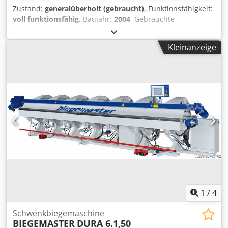
Zustand:
generalüberholt (gebraucht)
, Funktionsfähigkeit:
voll funktionsfähig
, Baujahr:
2004
, Gebrauchte
Biegemaster Abkantmaschine Modell BM 6.2,00 Dkjdpszg
U U Tofx Abaor Baujahr 2004 Technische Daten:
Kleinanzeige
Arbeitslänge: 6200 mm Biegeleistung Stahl 400 N/mm²:
2,00 mm Biegeleistung Aluminium 190 N/mm²: 3,00 mm
Ständer + Spannarme: 6 Stück Inkl. elektrischem
Schneidapparat Inkl. neuer Multi-Touch-Steuerung und
automatischem Anschlag
1
/
4
Schwenkbiegemaschine
BIEGEMASTER
DURA 6.1,50