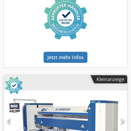
XBend 6.1,25 Working length: 6400 mm Bending capacity
steel 400 N/mm²: 1,25 mm stainless steel 600 N/mm²: 1,00
mm aluminum 190 N/mm²: 2,00 mm Hemming capacity
(closed hem): 0,5 mm steel Stands + Tension Arms: 4 pcs.
Driven linkage joints upper beam: 4 pcs. Driven linkage
joints down beam: 4 pcs. Incl. Touchscreen control and
automatic back-gauge Incl. electric cutter Dkodpfx Abovhc
Dpjaor
Jetzt mehr Infos
Kleinanzeige