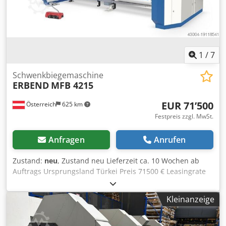
1
/
7
Schwenkbiegemaschine
ERBEND
MFB 4215
EUR 71’500
Österreich
625 km
Festpreis zzgl. MwSt.
Anfragen
Anrufen
Zustand:
neu
, Zustand neu Lieferzeit ca. 10 Wochen ab
Auftrags Ursprungsland Türkei Preis 71500 € Leasingrate
1351.35 € Biegelänge 4200 mm Blechstärke (420 N/mm²)
1.5 mm Max. Blechstärke - Edelstahl 1 mm Max.
Kleinanzeige
Blechstärke - Aluminium 2 mm Antrieb Motorisch Länge
5450 mm Breite 2200 mm Höhe 1900 mm Gewicht 5350 kg
Hinteranschlag 1000 mm CNC STEUERUNG MIT