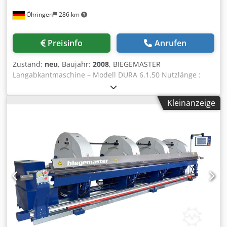
Öhringen
286 km
Preisinfo
Anrufen
Zustand:
neu
, Baujahr:
2008
, BIEGEMASTER
Langabkantmaschine – Modell DURA 6.1,50 Nutzlänge :
6200 mm Biegeleistung Dodpfxex Hzdwj Abajkr Stahl 400
N/mm² : 1,50 mm V2A 600 N/mm² : 1,25 mm Alu 190
Kleinanzeige
N/mm² : 2,00 mm Ständeranzahl : 7 Stück Angetriebene
Biegegelenke : 7 Stück Einlegetiefe : 1130 mm Inkl. BMS-
Multitouch Steuerung und automatischem Tiefenanschlag
Inkl. elektrischer Schere Direkt vom Hersteller. Made in
Germany.