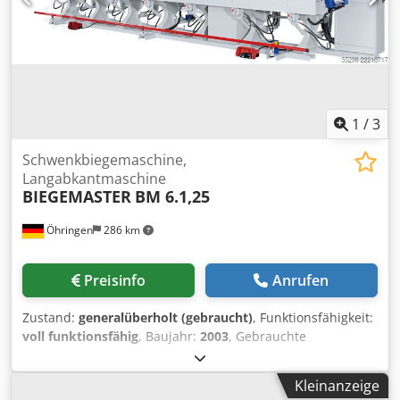
1
/
3
Schwenkbiegemaschine,
Langabkantmaschine
BIEGEMASTER
BM 6.1,25
Öhringen
286 km
Preisinfo
Anrufen
Zustand:
generalüberholt (gebraucht)
, Funktionsfähigkeit:
voll funktionsfähig
, Baujahr:
2003
, Gebrauchte
Biegemaster Abkantmaschine Modell BM 6.1,25 Baujahr
2003 Technische Daten: Arbeitslänge: 6200 mm
Kleinanzeige
Biegeleistung Stahl 400 N/mm²: 1,25 mm Biegeleistung