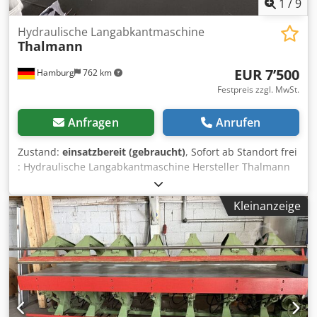
1
/
9
Hydraulische Langabkantmaschine
Thalmann
EUR 7’500
Hamburg
762 km
Festpreis zzgl. MwSt.
Anfragen
Anrufen
Zustand:
einsatzbereit (gebraucht)
, Sofort ab Standort frei
: Hydraulische Langabkantmaschine Hersteller Thalmann
Leistung 6000 mm Abkantlänge Materialstärke 2 mm
Rollenschere Hinteranschlag Antrieb 4 kw
Kleinanzeige
Biegewinkeleinstellung Gewicht 3 to Dedpfx Aezr
Ufpsbaokr Zum Preis von Euro 7.500.—zzgl. Mwst ab
Standort