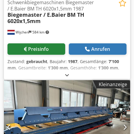
Schwenkbiegemaschinen Biegemaster
/ E.Baier BM TH 6020x1,5mm 1987
Biegemaster / E.Baier
BM TH
6020x1,5mm
Wijchen
584 km
Preisinfo
Anrufen
Zustand:
gebraucht
, Baujahr:
1987
, Gesamtlänge:
7’100
mm
, Gesamtbreite:
1’300 mm
, Gesamthöhe:
1’300 mm
,
Farbe: Grün Leergewicht: 4.000 kg Preis: Auf Anfrage -
Baujahr: 1987 - Dokumentation verfügbar: Nein - CE-
Kleinanzeige
Zertifikat vorhanden: Nein - Seriennummer: 301/405 -
Ansteuerung: Konventionell - Maschinenmodell:
Halbautomatisch - Antriebssystem: Hydraulisch - Leistung
[kW]: 2.2 - Biegerichtung: Aufwärtsbiegen - Max.
Blechdicke [mm]: 15 - Max. Arbeitsbreite [mm]: 6020 - Max.
Öffnung [mm]: 150 - Anschlagtyp: Manuell -
Winkelverstellung: Manuell - Max. Biegewinkel [°]: 135 -
Optionen: Langabkantbank - Transportmaße: 7100mm x