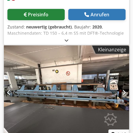
Preisinfo
Anrufen
Zustand:
neuwertig (gebraucht)
, Baujahr:
2020
,
Maschinendaten: TD 150 – 6,4 m S5 mit DFT®-Technologie
Arbeitslänge: 6400 mm Einstechtiefe: 1250 mm
Biegebackenbreite: 10 mm + 10 mm Zusatzleiste Maximale
Kleinanzeige
Biegeleistung: S = 20 mm 1,50 mm Stahlblech (Re 275
N/mm²) Umschlagkapazität bei 180°: 50 % der maximalen
Biegeleistung Maximaler Biegewinkel: 143° (1,0 mm 135° /
1,5 mm 130°) Biegepräzision: +/- 0,5° (bei Bombierung)
Anzahl Spannzangen / Spannhub: 7 Stück / 15 mm - 1250
mm Maximale Spannbackenöffnung: 35 mm Dkjdjzcyr
Dopfx Abasr Kegellanger Anschlag mit Tiefeneinstellung:
Multi-Zonen-Funktion Anzahl Anschlagfinger / Hub: 7 Stück
/ 5 mm - 1150 mm Toleranzbereich des Anschlags: +/- 0,1
mm pro Wiederholungssatz Elektrische Spannung: 400 V /
50 Hz / 3 Phasen + PE Nennstrom / Absicherung / Pumpe:
32 A / 63 A / 22 kW, 75 ccm Abmessungen / Gewicht: 8050 x
2250 x 2100 mm / ca. 10.000 kg