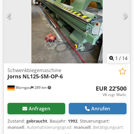
1
/
14
Schwenkbiegemaschine
Jorns
NL125-SM-OP-6
EUR 22’500
Warngau
289 km
VB zzgl. MwSt.
Anfragen
Anrufen
Zustand:
gebraucht
, Baujahr:
1992
, Steuerungsart:
manuell
, Automatisierungsgrad:
manuell
, Betätigungsart:
hydraulisch
, Steuerungshersteller:
Jorns
,