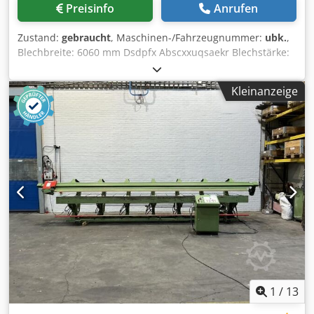
Preisinfo
Anrufen
Zustand:
gebraucht
, Maschinen-/Fahrzeugnummer:
ubk.
,
Blechbreite: 6060 mm Dsdpfx Abscxxuqsaekr Blechstärke:
2 mm Gesamtleistungsbedarf: 7,5 kW Maschinengewicht
ca.: 6,75 t Raumbedarf ca.: 7,0x2,0x2,5(LxBxH) m -
Kleinanzeige
Schwenkbiegemaschine mit motorisch angetriebenem
Hintenanschlag - guter Zustand
1
/
13