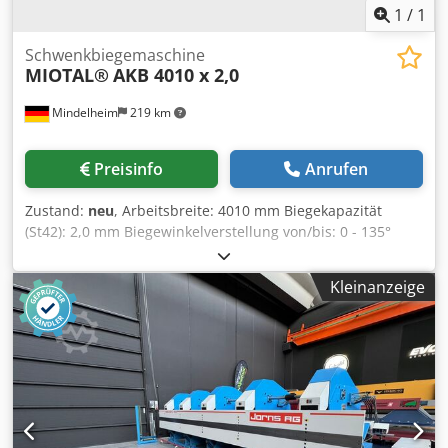
1
/
1
Schwenkbiegemaschine
MIOTAL®
AKB 4010 x 2,0
Mindelheim
219 km
Preisinfo
Anrufen
Zustand:
neu
, Arbeitsbreite: 4010 mm Biegekapazität
(St42): 2,0 mm Biegewinkelverstellung von/bis: 0 - 135°
Verstellbarkeit der Biegewange: 25 mm Antriebsleistung
Hydraulik Motor: 2,2 kW Gewicht, ca.: 5000 kg
Kleinanzeige
Abmessungen LxBxH, ca.: 5600 x 1750 x 2050 mm Der
verwindungsfreie, schwere Maschinenkörper ist für sehr
hohe Belastungen ausgelegt. Damit garantiert diese
Maschine eine hohe und gleichbleibende Qualität Ihrer
Biegeerzeugnisse. Dkodpfxep Dufzs Abajr Die integrierte
Werkzeugaufnahme ermöglicht einen unkomplizierten
Austausch der Werkzeuge. So lässt sich die AKB-
Schwenkbiegemaschine Ihren zukünftigen Erfordernissen