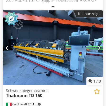
2020 MODELL TD 150 Djdpjzcm Dmefx Abaokr MAXIMALE
KAPAZITÄT 1,50 mm (400 N/mm²) ARBEITSLÄNGE 6,4 m
AUSKLINKTIEFE 1250 mm BREITE DER BIEGEKLINGE 10 mm
Kleinanzeige
+ zusätzliche Führung 10 mm MAX. BIEGEWINKEL 143°
BIEGENGENAUIGKEIT ± 0,5°
1
/
8
Schwenkbiegemaschine
Thalmann
TD 150
Calcinato
223 km