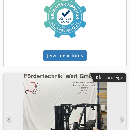
Lastschwerpunkt: 500 Gabelbreite: 100 mm Gabeldicke: 35
mm ISO Klasse: ISO Klasse 2 = 1.000 - 2.500 kg Masttyp:
Triplex Zustand: Einsatzbereit und voll funktionsfähig
Zustand Technisch: sehr gut Bereifung vorne Typ:
Superelastik Csdpfx Adovvdu Sjqeha Bereifung vorne
Zustand: 80 - 100% Bereifung hinten Typ: Superelastik
Bereifung hinten Zustand: 80 - 100% Batterie Volt: 48V
Batterie Ah: 575Ah Batterie Typ: PzS Batterie Baujahr: 2019
Batterie Zustand: 80 - 100% Beschreibung: Gerät ist
Jetzt mehr Infos
optisch und technisch aufgearbeitet. Wartung inkl.
Antriebs- & Hydrauliköl erneuert. UVV-Prüfung erneuert.
Seitenschieber, 3. Ventil, - Fingertip - Arbeitsscheinwerfer
vorne und hinten - Vollkabine - Heizung - Batterie 2025
Kleinanzeige
regeneriert 94%