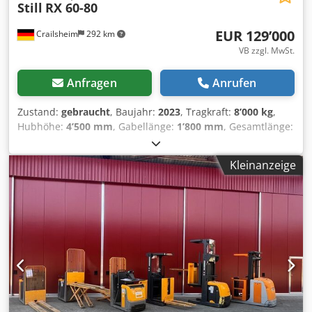
Still
RX 60-80
EUR 129’000
Crailsheim
292 km
VB zzgl. MwSt.
Anfragen
Anrufen
Zustand:
gebraucht
, Baujahr:
2023
, Tragkraft:
8’000 kg
,
Hubhöhe:
4’500 mm
, Gabellänge:
1’800 mm
, Gesamtlänge:
5’360 mm
, - Bedienung: Sitzgerät Chodpfxezlk R Ie Adqsa -
Tragfähigkeit/Last: 8000 kg - Lastschwerpunktabstand: 900
Kleinanzeige
mm - Achslast mit Last vorn/hinten kg 21306/2124 -
Achslast ohne Last vorn/hinten kg 7097/8333 - Spurweite
vorn/hinten mm 1561/1432 - Neigung
Hubgerüst/Gabelträger vor/zurück α/β 5/8 ° - Höhe
Hubgerüst eingefahren 2710 mm - Kupplungshöhe mm
520/670 - Gabelträger ISO 2328, Klasse/Typ A, B ISO IV A -
Arbeitsgangbreite bei Palette 1000 x 1200 quer mm 4999 -
Arbeitsgangbreite bei Palette 800 x 1200 längs mm 5199 -
Wenderadius mm 3049 - Kleinster Drehpunktabstand mm
877 - Fahrgeschwindigkeit mit/ohne Last km/h 14/17 //