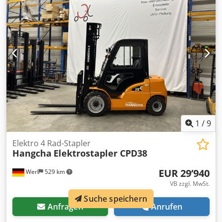
Chodjvzzmiepfx Adqja Zustand: Neugerät Zustand
Technisch: Neu Bereifung vorne Typ: Superelastik
Bereifung vorne Zustand: Neu Bereifung hinten Typ:
Superelastik Bereifung hinten Zustand: Neu Batterie Typ:
Lithium-Ionen Batterie Zustand: Neu Drehgerät,
Seitenschieber, 3. Ventil, 4. Ventil, Vollkabine, Heizung,
Reifen: Zhengxin Vollreifen Ausstattung: 4.Ventil mit Hebel,
Bedienerpräsenzsystem-CE Federsitz mit Schalter und
Armlehne, Elektrische Feststellbremse
1
/
9
Elektro 4 Rad-Stapler
Hangcha
Elektrostapler CPD38
EUR 29’940
Werl
529 km
VB zzgl. MwSt.
Suche speichern
Anfragen
Anrufen