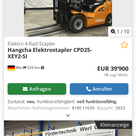
1
/
10
Elektro 4 Rad-Stapler
Hangcha
Elektrostapler CPD25-
XEY2-SI
EUR 39’900
Werl
529 km
VB zzgl. MwSt.
Anfragen
Anrufen
Zustand:
neu
, Funktionsfähigkeit:
voll funktionsfähig
,
Maschinen-/Fahrzeugnummer:
81BC11639
, Baujahr:
2023
,
Tragkraft:
2’500 kg
, Hubhöhe:
4’800 mm
, Freihub:
1’520
mm
, Masttyp:
Triplex
, Bauhöhe:
2’250 mm
, Gabellänge:
Kleinanzeige
1’150 mm
, Antriebsart:
Lithium-Ionen
, Elektro 4 Rad-
Stapler Fahrgestellnummer: 81BC11639 Masttyp: Triplex