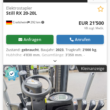
Elektrostapler
Still
RX 20-20L
EUR 21’500
Crailsheim
292 km
VB zzgl. MwSt.
Anfragen
Anrufen
Zustand:
gebraucht
, Baujahr:
2023
, Tragkraft:
2’000 kg
,
Hubhöhe:
4’830 mm
, Gesamtlänge:
3’350 mm
, -
Bedienung: Sitz - Lastschwerpunkt: 500 mm - Lastabstand
388 mm - Achslast mit Last vorn/hinten: 4860/623 kg -
Kleinanzeige
Achslast ohne Last vorn/hinten 1689/1794kg - Spurweite
vorn/hinten 942/172 mm - Neigung Hubgerüst/Gabelträger
vor/zurück α/β 5/6 ° - Höhe über Schutzdach (niedrige
Variante) 2035 (1949) mm - Sitzhöhe/Standhöhe 965 mm -
Kupplunghöhe 473 mm - Gabelträger DIN 15173,
Klasse/Form A, B: ISO II A - Arbeitsgangbreite bei Palette
1000 x 1200 quer 3390 mm - Arbeitsgangbreite bei Palette
800 x 1200 längs 3516 mm - Wenderadius 1678 mm -