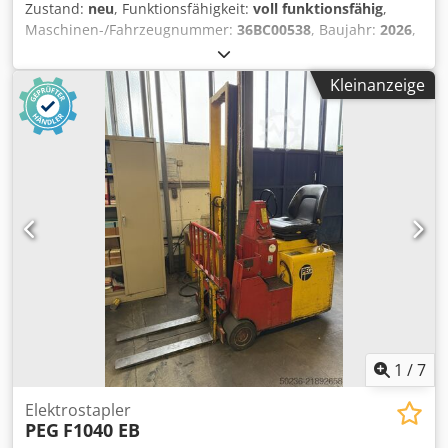
Zustand:
neu
, Funktionsfähigkeit:
voll funktionsfähig
,
Maschinen-/Fahrzeugnummer:
36BC00538
, Baujahr:
2026
,
Tragkraft:
2’000 kg
, Hubhöhe:
5’500 mm
, Freihub:
1’600
mm
, Masttyp:
Triplex
, Bauhöhe:
2’200 mm
, Gabellänge:
Kleinanzeige
1’150 mm
, Antriebsart:
Lithium-Ionen
, Elektro 3 Rad-
Stapler Fahrgestellnummer: 36BC00538 Masttyp: Triplex
Zustand: Neugerät Zustand Technisch: Neu
Chsdpjvzzmpjfx Adqoa Bereifung vorne Typ: Superelastik
Bereifung hinten Typ: Superelastik Batterie Typ: Lithium-
Ionen Batterie Zustand: Neu Lastschutzgitter,
Seitenschieber, 4. Ventil, Arbeitsscheinwerfer hinten,
Arbeitsscheinwerfer vorn, Dachabdeckung, Frontscheibe,
Heizung, Lastschutzgitter, Vollkabine, Vollfreihub, Safety
Light, Lithium-Ionen Technologie, Innenspiegel,
Rundumleuchte, Scheibenwischer,
1
/
7
Elektrostapler
PEG
F1040 EB