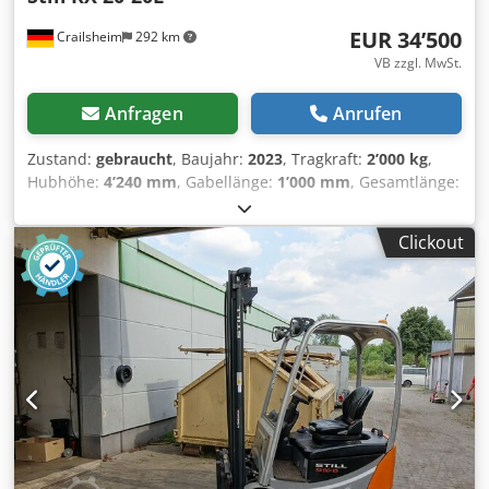
EUR 34’500
Crailsheim
292 km
VB zzgl. MwSt.
Anfragen
Anrufen
Zustand:
gebraucht
, Baujahr:
2023
, Tragkraft:
2’000 kg
,
Hubhöhe:
4’240 mm
, Gabellänge:
1’000 mm
, Gesamtlänge:
3’080 mm
, - Bedienung: Sitz - Lastschwerpunkt: 500 mm -
Lastabstand 388 mm - Achslast mit Last vorn/hinten:
Clickout
4860/623 kg - Achslast ohne Last vorn/hinten 1689/1794kg -
Spurweite vorn/hinten 942/172 mm - Neigung
Hubgerüst/Gabelträger vor/zurück α/β 5/6 ° - Höhe über
Schutzdach (niedrige Variante) 2035 (1949) mm -
Sitzhöhe/Standhöhe 965 mm - Kupplunghöhe 473 mm -
Gabelträger DIN 15173, Klasse/Form A, B: ISO II A -
Arbeitsgangbreite bei Palette 1000 x 1200 quer 3390 mm -
Arbeitsgangbreite bei Palette 800 x 1200 längs 3516 mm -
Wenderadius 1678 mm - Fahrgeschwindigkeit (Blue-
Q/Normal/Sprint) mit Last 16/16/20 km/h -
Fahrgeschwindigkeit (Blue-Q/Normal/Sprint) ohne Last