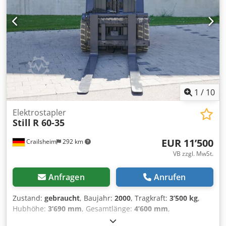
1
/
10
Elektrostapler
Still
R 60-35
EUR 11’500
Crailsheim
292 km
VB zzgl. MwSt.
Anfragen
Anrufen
Zustand:
gebraucht
, Baujahr:
2000
, Tragkraft:
3’500 kg
,
Hubhöhe:
3’690 mm
, Gesamtlänge:
4’600 mm
,
Elektrostapler Still R 60-35 Antrieb Elektro Baujahr 2000