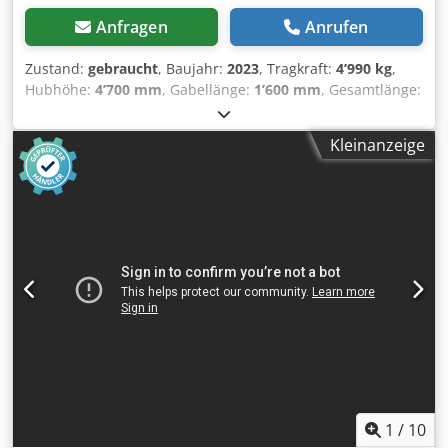
Anfragen
Anrufen
Zustand:
gebraucht
, Baujahr:
2023
, Tragkraft:
4’990 kg
,
Hubhöhe:
4’700 mm
, Gabellänge:
1’600 mm
, Gesamtlänge:
4’500 mm
, - Bedienung Sitzgerät - Lastabstand mm 525
mm - Achslast mit Last vorn/hinten kg 11475/1283 -
Kleinanzeige
Achslast ohne Last vorn/hinten kg 3814/3954 - Bereifung
Superelastik - Spurweite vorn/hinten mm 1104/932 -
Neigung Hubgerüst vorwärts/rückwärts α/β ° 7/5 - Sitzhöhe
bezogen auf SIP (niedrige Variante) mm 1342 -
Arbeitsgangbreite bei Palette 1000 x 1200 quer mm 4370 -
Arbeitsgangbreite bei Palette 800 x 1200 längs mm 4570 -
Wenderadius 2645 mm - Kleinster Drehpunktabstand 729
mm - Fahrgeschwindigkeit mit Last km/h 20 -
Fahrgeschwindigkeit ohne Last km/h 20 -
Hubgeschwindigkeit (Plus*//Standard-Performance) mit
Last 0,39/0,31 - Hubgeschwindigkeit ohne Last m/s 0,45 -
Senkgeschwindigkeit mit Last m/s 0,5 -
Senkgeschwindigkeit ohne Last m/s 0,5 - Zugkraft mit Last
N 6750 - Zugkraft ohne Last N 7430 - Max. Zugkraft
1
/
10
(Plus//Standard-Performance) mit Last N 22590/19000 -