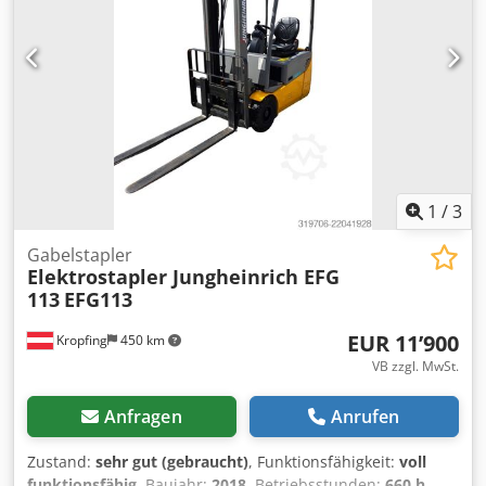
1
/
3
Gabelstapler
Elektrostapler Jungheinrich EFG
113
EFG113
EUR 11’900
Kropfing
450 km
VB zzgl. MwSt.
Anfragen
Anrufen
Zustand:
sehr gut (gebraucht)
, Funktionsfähigkeit:
voll
funktionsfähig
, Baujahr:
2018
, Betriebsstunden:
660 h
,