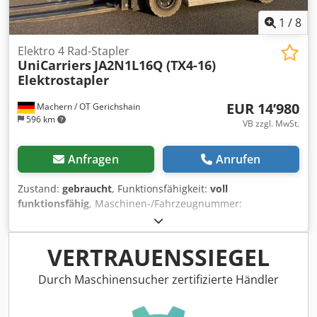
1
/
8
Elektro 4 Rad-Stapler
UniCarriers
JA2N1L16Q (TX4-16)
Elektrostapler
EUR 14’980
Machern / OT Gerichshain
596 km
VB zzgl. MwSt.
Anfragen
Anrufen
Zustand:
gebraucht
, Funktionsfähigkeit:
voll
funktionsfähig
, Maschinen-/Fahrzeugnummer:
JA2N1E700182
, Baujahr:
2019
, Betriebsstunden:
1’620 h
,
Tragkraft:
1’600 kg
, Hubhöhe:
4’750 mm
, Freihub:
1’510
mm
, Kraftstofftyp:
elektrisch
, Masttyp:
Triplex
, Bauhöhe:
VERTRAUENSSIEGEL
2’110 mm
, Gabelträgerbreite:
920 mm
, Gabellänge:
1’200
mm
, Leergewicht:
3’594 kg
, Gesamtlänge:
2’075 mm
,
Durch Maschinensucher zertifizierte Händler
Antriebsart:
Elektro
, Baubreite:
1’125 mm
, Elektro 4 Rad-
Stapler Fahrgestellnummer: JA2N1E700182