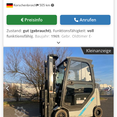
Korschenbroich
505 km
Preisinfo
Anrufen
Zustand:
gut (gebraucht)
, Funktionsfähigkeit:
voll
funktionsfähig
, Baujahr:
1969
, Gebr. Oldtimer E-
Gabelstabler Fabrikat/Marke: PEG Typ: F1040 EB Baujahr:
ca. 1969-1970 Tragkraft: 1.000 kg bei 400 mm
Kleinanzeige
Lastschwerpunkt Hubhöhe: ca. 3,30 m Chjdpfx Aey
Rdvwjdqea Leergewicht: ca. 1.540 kg mit Ladegerät