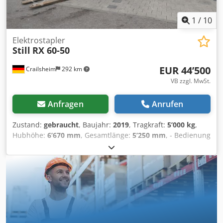
Vollkabine Kamera Heizung Joystick Nicht markierende
Reifen Arbeitsscheinwerfer Dokumentation CE-
1
/
10
Kennzeichnung
Elektrostapler
Still
RX 60-50
EUR 44’500
Crailsheim
292 km
VB zzgl. MwSt.
Anfragen
Anrufen
Zustand:
gebraucht
, Baujahr:
2019
, Tragkraft:
5’000 kg
,
Hubhöhe:
6’670 mm
, Gesamtlänge:
5’250 mm
, - Bedienung
Sitz - Tragfähigkeit 5,0to - Lastabstand 535 mm - Achslast
vorn mit Last 11547 kg - Achslast hinten mit Last 1154 kg -
Achslast vorn ohne Last 3845 kg - Achslast hinten ohne
Last 3866 kg - Bereifung SE - Räder, Anzahl vorn (x =
angetrieben) 2x - Räder, Anzahl hinten (x = angetrieben) 2 -
Spur vorn mm 1104 - Spur hinten mm 920 - Neigung
Hubgerüst/Gabelträger, vor ° 3 - Neigung
Hubgerüst/Gabelträger, zurück ° 6 - Kupplungshöhe mm