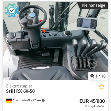
Hubhöhe (mm) 3.690 Chodpfx Adezluw Seqja Tragkraft (kg)
Kleinanzeige
3.500
1
/
10
Elektrostapler
Still
RX 60-50
EUR 45’000
Crailsheim
292 km
VB zzgl. MwSt.