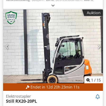
Tragkraft:
1’300 kg
, Hubhöhe:
4’350 mm
, Freihub:
700 mm
,
Lastschwerpunkt:
500 mm
, Kraftstofftyp:
elektrisch
,
Auktion
Masttyp:
Sonstige
, Getriebetyp:
Automatisch
,
Batteriekapazität:
805 Ah
, Batteriespannung:
24 V
, Farbe:
Gelb
, Ausstattung:
CE-Kennzeichnung, Kopfschutz,
Palettengabeln, Scheckheftgepflegt, Seitenschieber
, Nur
660 Betriebsstunden Jungheinrich Elektrostapler EFG 113,
Hubhöhe 4000 mm, Gabelzinken 1200x100x35,
Fahrerschutzdach vorhanden, Lastschutzgitter vorhanden,
jedes Service, Bj. 2018 Chedszazmkspfx Adqea
1
/
15
Endet in
12
d
20
h
23
min
9
s
Elektrostapler
Still
RX20-20PL