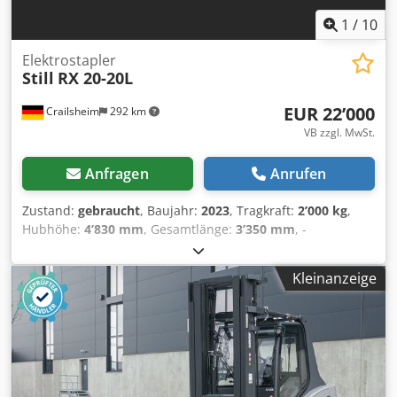
1
/
10
Elektrostapler
Still
RX 20-20L
EUR 22’000
Crailsheim
292 km
VB zzgl. MwSt.
Anfragen
Anrufen
Zustand:
gebraucht
, Baujahr:
2023
, Tragkraft:
2’000 kg
,
Hubhöhe:
4’830 mm
, Gesamtlänge:
3’350 mm
, -
Bedienung: Sitz - Lastschwerpunkt: 500 mm - Lastabstand
388 mm - Achslast mit Last vorn/hinten: 4860/623 kg -
Kleinanzeige
Achslast ohne Last vorn/hinten 1689/1794kg - Spurweite
vorn/hinten 942/172 mm - Neigung Hubgerüst/Gabelträger
vor/zurück α/β 5/6 ° - Höhe über Schutzdach (niedrige
Variante) 2035 (1949) mm - Sitzhöhe/Standhöhe 965 mm -
Kupplunghöhe 473 mm - Gabelträger DIN 15173,
Klasse/Form A, B: ISO II A - Arbeitsgangbreite bei Palette
1000 x 1200 quer 3390 mm - Arbeitsgangbreite bei Palette