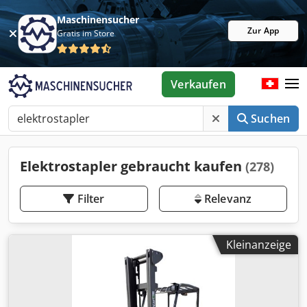
Maschinensucher
Zur App
Gratis im Store
Verkaufen
Suchen
Elektrostapler gebraucht kaufen
(278)
Filter
Relevanz
Kleinanzeige