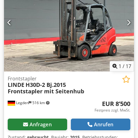
1
/
17
Frontstapler
LINDE
H30D-2 Bj.2015
Frontstapler mit Seitenhub
EUR 8’500
Legden
516 km
Festpreis zzgl. MwSt.
Anfragen
Anrufen
Zustand:
gebraucht
, Baujahr:
2015
, Betriebsstunden: