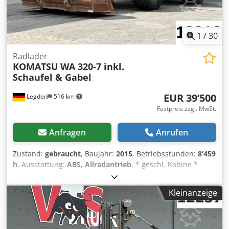
1
/
30
Radlader
KOMATSU
WA 320-7 inkl.
Schaufel & Gabel
EUR 39’500
Legden
516 km
Festpreis zzgl. MwSt.
Anfragen
Anrufen
Zustand:
gebraucht
, Baujahr:
2015
, Betriebsstunden:
8’459
h
, Ausstattung:
ABS, Allradantrieb
, * geschl. Kabine *
Hauser Air 26 Alva Filtersystem * CD Radio * TFT
Infodisplay * Klimaanlage * Rückfahrkamerasystem mit
Kleinanzeige
externem Monitor Dksdszrrkpopfx Alyjr * Lastabschaltung
* inkl. Ladeschaufel & Paletten Gabel * 123 KW
Motorleistung * VSC * K-TCS ----Fahrzeugnummer 12318 ---
-Irrtümer & Zwischenverkauf vorbehalten