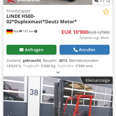
1
/
12
Frontstapler
LINDE
H50D-
02*Duplexmast*Deutz Motor*
EUR 10’900
Kehl
197 km
EUR 12’900
Festpreis zzgl. MwSt.
Anfragen
Anrufen
Zustand:
gebraucht
, Baujahr:
2013
, Betriebsstunden:
14’525 h
, Tragkraft:
5’000 kg
, Hubhöhe:
5’500 mm
,
Kraftstofftyp:
Diesel
, Bauhöhe:
2’750 mm
, Getriebetyp:
Automatisch
, Ausstattung:
Kabine, Kopfschutz
, Linde
Kleinanzeige
Stapler H50D-02 FIN: D50922 * 14.525 Betriebsstunden *
Reifen V+H Vollgummi * Kamera vorne+hinten *
Duplexmast * Vollkabine * Heizung * Klimaanlage * Deutz
Motor 85 KW * Tragkraft 5 t * Hubhöhe 5,5 m Sonstiges:
Dkjdpfjrczhbjx Alysr * 1 Vorbesitzer Neue
Hauptuntersuchungen / Sicherheitsprüfungen oder
Gewichts- Ablastungen/Auflastungen sind auf Anfrage