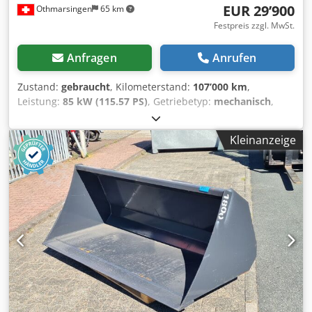
EUR 29’900
Othmarsingen
65 km
Festpreis zzgl. MwSt.
Anfragen
Anrufen
Zustand:
gebraucht
, Kilometerstand:
107’000 km
,
Leistung:
85 kW (115.57 PS)
, Getriebetyp:
mechanisch
,
Kraftstofftyp:
Diesel
, Gesamtgewicht:
3’500 kg
,
Erstzulassung:
10/2006
, Emissionsklasse:
Euro4
,
Kleinanzeige
Ausstattung:
Rußfilter
, - Ladeschaufel und Gabel- Allrad-
Top Zustand Dkedpfozh Dcpjx Alysr