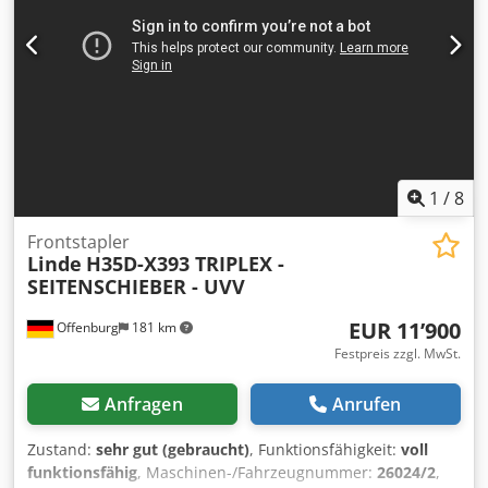
1
/
8
Frontstapler
Linde
H35D-X393 TRIPLEX -
SEITENSCHIEBER - UVV
EUR 11’900
Offenburg
181 km
Festpreis zzgl. MwSt.
Anfragen
Anrufen
Zustand:
sehr gut (gebraucht)
, Funktionsfähigkeit:
voll
funktionsfähig
, Maschinen-/Fahrzeugnummer:
26024/2
,