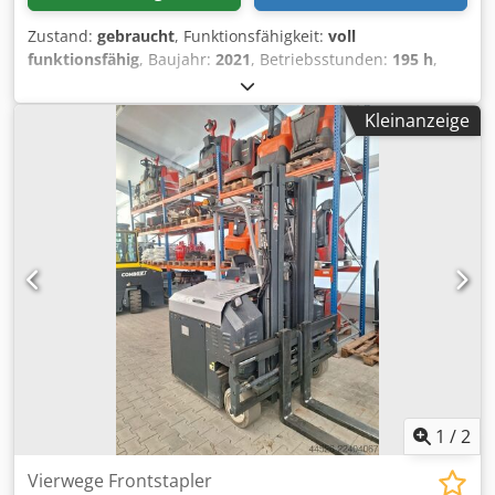
Zustand:
gebraucht
, Funktionsfähigkeit:
voll
funktionsfähig
, Baujahr:
2021
, Betriebsstunden:
195 h
,
Tragkraft:
3’000 kg
, Hubhöhe:
4’900 mm
, Kraftstofftyp:
elektrisch
, Masttyp:
Triplex
, Bauhöhe:
2’243 mm
,
Kleinanzeige
Antriebsart:
Elektro
, Vierwege Frontstapler Dkedpfx Aley
Rbgteyjr Masttyp: Triplex Zustand: Einsatzbereit und voll
funktionsfähig Zustand Technisch: gut Seitenschieber,
Zinkenverstellgerät, Heizung, Vollkabine,
1
/
2
Vierwege Frontstapler