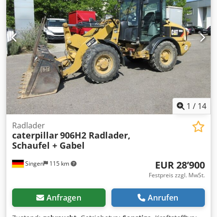
1
/
14
Radlader
caterpillar
906H2 Radlader,
Schaufel + Gabel
EUR 28’900
Singen
115 km
Festpreis zzgl. MwSt.
Anfragen
Anrufen