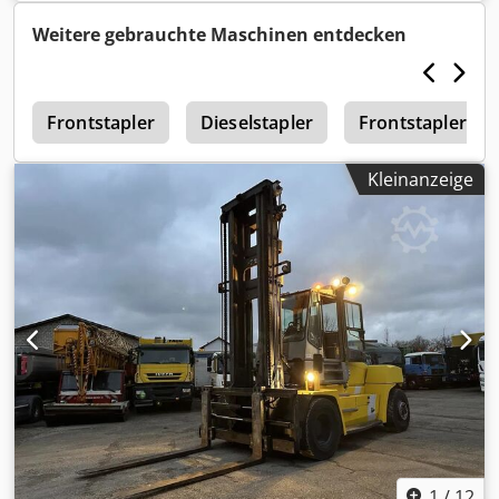
Dkodpfxjzr Tqqs Alyor ? Tragfähigkeit 1600kg ?
Betriebsstunden 5133 ? Läuft einwandfrei
Weitere gebrauchte Maschinen entdecken
3
Frontstapler
Dieselstapler
Frontstapler
Kleinanzeige
1
/
12