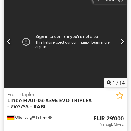
1
/
14
Frontstapler
Linde
H70T-03-X396 EVO TRIPLEX
- ZVG/SS - KABI
EUR 29’000
Offenburg
181 km
VB zzgl. MwSt.