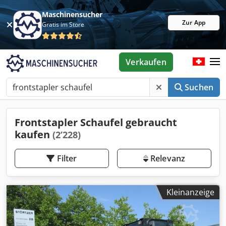
Maschinensucher
Zur App
Gratis im Store
Verkaufen
Suchen
Frontstapler Schaufel gebraucht
kaufen
(2’228)
Filter
Relevanz
Kleinanzeige