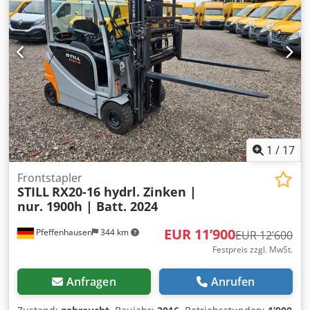
02 Frontstapler, Baujahr 1992, an. Batterie defekt -
1ansonsten funktionstüchtig. Es wird keine
Gewährleistung übernommen. Hersteller: Jungheinrich
Modell: EFG D 12,5 6E 115-510 02 Baujahr: 1992 Zustand:
reparaturbedürftig Djdszr Rwnjpfx Alyokr Kategorie-ID: 798
Typ-ID: 4101 Typ: Frontstapler Wenn Sie Rückfragen haben
oder mehr Informationen benötigen, schreiben Sie uns
gerne eine Nachricht oder rufen uns an.
1
/
17
Frontstapler
STILL
RX20-16 hydrl. Zinken |
nur. 1900h | Batt. 2024
EUR 11’900
Pfeffenhausen
344 km
EUR 12’600
Festpreis zzgl. MwSt.
Anfragen
Anrufen