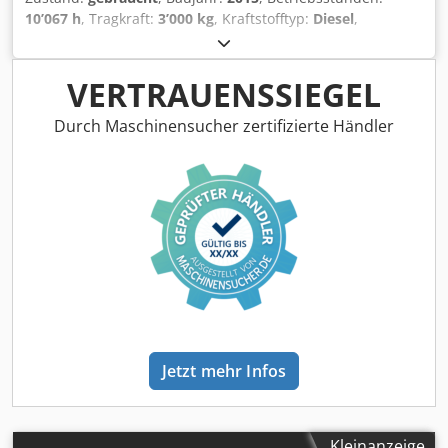
10’067 h
, Tragkraft:
3’000 kg
, Kraftstofftyp:
Diesel
,
Getriebetyp:
Automatisch
, Ausstattung:
Kopfschutz
, *
Zinken mit hydr. Seitenhub * 36kW Motorleistung ----
Fahrzeugnummer 12237 ----Irrtümer & Zwischenverkauf
VERTRAUENSSIEGEL
vorbehalten Dkodpszrrkcefx Alyer
Durch Maschinensucher zertifizierte Händler
Jetzt mehr Infos
Kleinanzeige