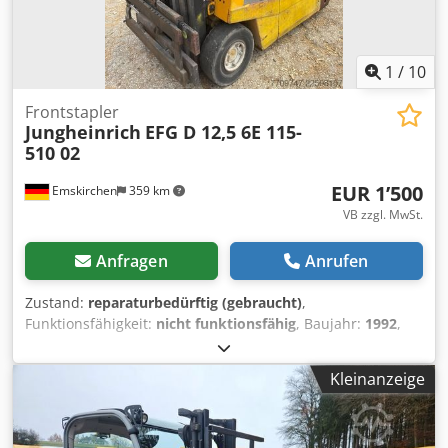
1
/
10
Frontstapler
Jungheinrich
EFG D 12,5 6E 115-
510 02
EUR 1’500
Emskirchen
359 km
VB zzgl. MwSt.
Anfragen
Anrufen
Zustand:
reparaturbedürftig (gebraucht)
,
Funktionsfähigkeit:
nicht funktionsfähig
, Baujahr:
1992
,
Betriebsstunden:
5’027 h
, Tragkraft:
1’100 kg
, Hubhöhe:
6’000 mm
, Kraftstofftyp:
elektrisch
, Batteriekapazität:
900
Kleinanzeige
Ah
, Batteriespannung:
24 V
, Batteriegewicht:
745 kg
,
Leergewicht:
2’423 kg
, Farbe:
Gelb
, Wir bieten diesen
reparaturbedürftigen Jungheinrich EFG D 12,5 6E 115-510