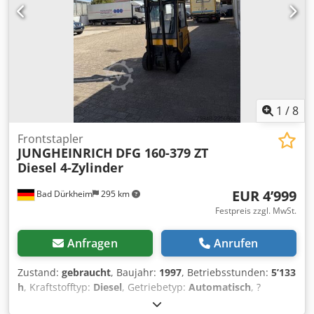
Kabine, Klima, Heizung alles funktioniert Eigengewicht
11490 Kg Djdpsylh Hzofx Alyskr
1
/
8
Frontstapler
JUNGHEINRICH
DFG 160-379 ZT
Diesel 4-Zylinder
EUR 4’999
Bad Dürkheim
295 km
Festpreis zzgl. MwSt.
Anfragen
Anrufen
Zustand:
gebraucht
, Baujahr:
1997
, Betriebsstunden:
5’133
h
, Kraftstofftyp:
Diesel
, Getriebetyp:
Automatisch
, ?
Jungheinrich 4- Zylinder Motor Diesel ? Seitenschieber