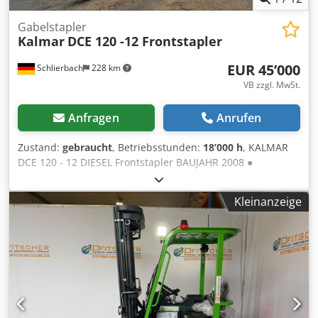
Gabelstapler
Kalmar
DCE 120 -12 Frontstapler
EUR 45’000
Schlierbach
228 km
VB zzgl. MwSt.
Anfragen
Anrufen
Zustand:
gebraucht
, Betriebsstunden:
18’000 h
, KALMAR
DCE 120 - 12 DIESEL Frontstapler BAUJAHR 2008 ●
geschlossene Kabine ● Rundumleuchte ● 3 Steuerkreise:
Seitenschieber, auf - und zu - Funktion und Heben -/
Kleinanzeige
Senken ● ca. 5m Hubhöhe ● Betriebsgewicht: 21.500kg ●
Tragfähigkeit: 12 .000 kg ● 13.880 Betriebsstunden ●
Klimaanlage ● LED - Rückleuchten ● LED -
Arbeitscheinwerfer vorne und hinten ● Grammer -
Komfortsitz ● ordentliches Reifenprofil Djdowmpihopfx
Alyjkr - deutscher Stapler! - 1. Hand Irrtümer und
Zwischenverkauf vorbehaltlich!