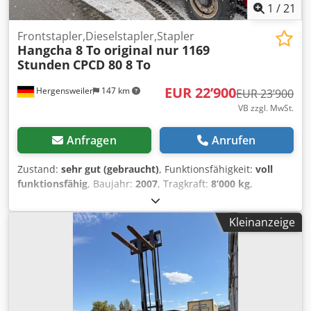
1
/
21
Frontstapler,Dieselstapler,Stapler
Hangcha 8 To original nur 1169
Stunden
CPCD 80 8 To
EUR 22’900
Hergensweiler
147 km
EUR 23’900
VB zzgl. MwSt.
Anfragen
Anrufen
Zustand:
sehr gut (gebraucht)
, Funktionsfähigkeit:
voll
funktionsfähig
, Baujahr:
2007
, Tragkraft:
8’000 kg
,
Hangcha Gabelstapler CPCD 80-RW14, 8 Tonnen Tragkraft,
Seitenschieber, automatische Zinkenverstellung Sehr guter
Kleinanzeige
Zustand, technisch einwandfrei, aus 2. Hand
Betriebsstunden original nur 1170, Baujahr 2007 Motor 6
Zylinder Isuzu, trocken einwandfrei Motor springt sofort an
auch bei minus 10 Grad Service neu, hintere Reifen neu
Hubhöhe 4m, Bauhöhe 3,2m, Gabellänge 1,8m, inclusive
Verlängerungsgabeln 2,8m Beleuchtung, Blinker etc. mit