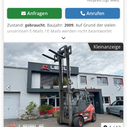
Festpreis zzgl. MwSt.
Anfragen
Anrufen
Zustand:
gebraucht
, Baujahr:
2009
, Auf Grund der vielen
unseriösen E-Mails / E-Mails werden nicht beantwortet
Dksdpfxsztlhks Alyer !! MOTORSCHADEN !!
"IRRTÜMER,SCHREIBFEHLER UND ZWISCHENVERKAUF
Kleinanzeige
VORBEHALTEN"