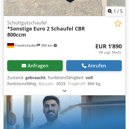
1
/
5
Schüttgutschaufel
*Sonstige
Euro 2 Schaufel CBR
800ccm
EUR 1’890
Friedrichsdorf
384 km
VB zzgl. MwSt.
Anfragen
Anrufen
Zustand:
gebraucht
, Funktionsfähigkeit:
voll
funktionsfähig
, Baujahr:
2023
, Tragkraft:
800 kg
,
Leergewicht:
200 kg
, Baubreite:
1’800 mm
,
Schüttgutschaufel Zustand Technisch: Neu Djdpfeu Dyd
Nsx Alyskr Beschreibung: Beförderung von Material mit
einer Dichte &#8804 2100 kg/m3 Perfekt zur Beförderung
von Getreide, Erde, Kies... Verstärkte Konstruktion
fu&#776r höchste Beanspruchung Nivellierhilfe fu&#776r
höhere Präzision Optional geschraubte Schu&#776rfleiste