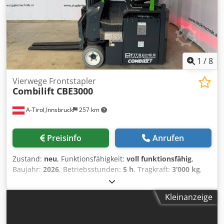
1
/
8
Vierwege Frontstapler
Combilift
CBE3000
A-Tirol,Innsbruck
257 km
Preisinfo
Anrufen
Zustand:
neu
, Funktionsfähigkeit:
voll funktionsfähig
,
Baujahr:
2026
, Betriebsstunden:
5 h
, Tragkraft:
3’000 kg
,
Hubhöhe:
6’000 mm
, Freihub:
1’718 mm
, Kraftstofftyp:
elektrisch
, Masttyp:
Triplex
, Bauhöhe:
2’643 mm
,
Kleinanzeige
Gabellänge:
1’065 mm
, Leergewicht:
6’800 kg
,
Gesamtlänge:
2’750 mm
, Antriebsart:
Elektro
, Baubreite:
1’500 mm
, Vierwege Frontstapler Lastschwerpunkt: 600