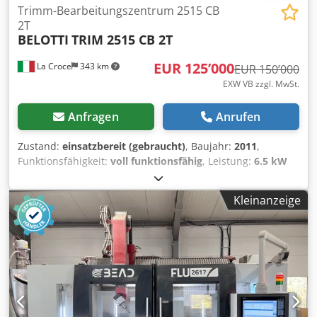
Trimm-Bearbeitungszentrum 2515 CB
2T
BELOTTI
TRIM 2515 CB 2T
EUR 125’000
La Croce
343 km
EUR 150’000
EXW VB zzgl. MwSt.
Anfragen
Anrufen
Zustand:
einsatzbereit (gebraucht)
, Baujahr:
2011
,
Funktionsfähigkeit:
voll funktionsfähig
, Leistung:
6.5 kW
(8.84 PS)
, Eingangsspannung:
400 V
, Art des
Eingangsstroms:
Drehstrom
, Verfahrweg X-Achse:
2’500
Kleinanzeige
mm
, Verfahrweg Y-Achse:
1’500 mm
, Verfahrweg Z-Achse:
900 mm
, Anzahl der Steckplätze im Werkzeugmagazin:
16
,
Steuerungshersteller:
siemens
, Steuerungsmodell:
sinumerik 840D
, Vorschubgeschwindigkeit X-Achse:
800
m/min
, Vorschubgeschwindigkeit Y-Achse:
800 m/min
,
Vorschubgeschwindigkeit Z-Achse:
600 m/min
, Leistung
des Spindelmotors:
6’500 W
, Anzahl der Spindeln:
2
,
Drehzahl (max.):
30 U/min
, Spindelnase:
HSK F50
,