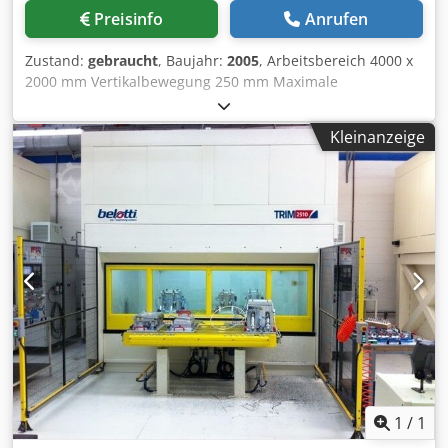
Preisinfo
Anrufen
Zustand:
gebraucht
, Baujahr:
2005
, Arbeitsbereich 4000 x
2000 mm Vertikalbewegung 250 mm Maximale
Materialstärke 80 mm Steuerung: Osai 10/510 ANL Pumpe:
Streamline SL-V 50 Djdpezgaq Tsfx Adpokr
Kleinanzeige
1
/
1