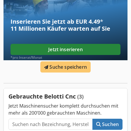
Stationen Aufspannfläche:2.350 x 1.700 mm Eilgang in
X/Y/Z:80/80/60 m/min Ausstattung/Zubehör:
Werkstückvermessung:Messtaster, m&h RWP 20.50
Inserieren Sie jetzt ab EUR 4.49
*
Werkzeugvermessung:Laser, Hexagon
11 Millionen
Käufer warten auf Sie
Werkzeugbruchkontrolle:Taster, m&h TS 35.20
Einrichtebetrieb:Elektronisches Handrad 3D-Extruder:CEAD
S25 Granulattrockner/förderer:Vismec Weitere
Ausstattung:Spindelkühler
Jetzt inserieren
*pro Inserat/Monat
Suche speichern
Gebrauchte Belotti Cnc
(3)
Jetzt Maschinensucher komplett durchsuchen mit
mehr als 200’000 gebrauchten Maschinen.
Suchen