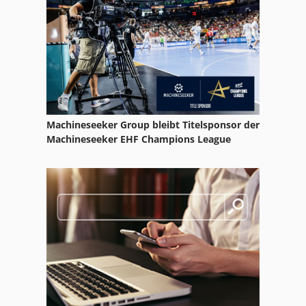
Cnc Bohrwerk
Cnc Drechselmaschine
Cnc Drehautomat
Cnc Drehmaschine
Machineseeker Group bleibt Titelsponsor der
Cnc Graviermaschine
Machineseeker EHF Champions League
Cnc Maho
Cnc Morbidelli
Cnc Morbidelli Author 504
Cnc Schleifmaschine
Cnc Software
Cnc Teilapparat