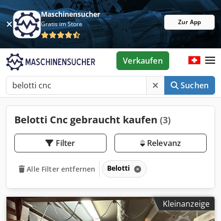
Maschinensucher
Zur App
Gratis im Store
Verkaufen
Suchen
Belotti Cnc gebraucht kaufen
(3)
Filter
Relevanz
Belotti
Alle Filter entfernen
Kleinanzeige