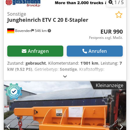
Ladegerät Gerätestandort : 90518 Altdorf b. Nürnberg
1
/
5
Dksdpfx Aieyr Dkpo Her Preis: 9900,- +MWSt Kann
bundesweit vermietet werden Transpo0rt kann organisiert
Sonstige
Jungheinrich
ETV C 20 E-Stapler
werden
EUR 990
Bovenden
546 km
Festpreis zzgl. MwSt.
Anfragen
Anrufen
Zustand:
gebraucht
, Kilometerstand:
1’001 km
, Leistung:
7
kW (9.52 PS)
, Getriebetyp:
Sonstige
, Kraftstofftyp:
elektrisch
, Farbe:
Gelb
, Leergewicht:
4’344 kg
, Anzahl der
Sitzplätze:
1
, Erstzulassung:
01/2012
, Baujahr:
2012
,
Kleinanzeige
Fahrerkabine:
Sonstige
, Tragkraft:
2’000 kg
,
Fahrzeugstandort: Bovenden, Masthöhe ca. 3100mm!
ZUBEHÖRANGABEN OHNE GEWÄHR, Änderungen,
Zwischenverkauf und Irrtümer vorbehalten! Dodpfx
Aisyrqqpj Hjkr - .