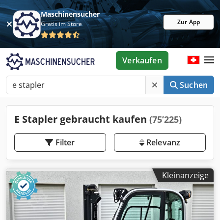
Maschinensucher
Zur App
Gratis im Store
Verkaufen
Suchen
E Stapler gebraucht kaufen
(75’225)
Filter
Relevanz
Kleinanzeige