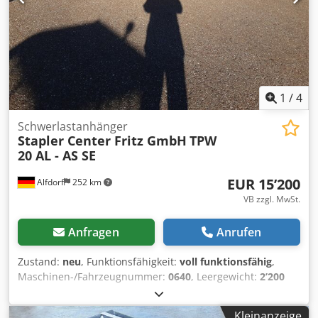
1
/
4
Schwerlastanhänger
Stapler Center Fritz GmbH
TPW
20 AL - AS SE
EUR 15’200
Alfdorf
252 km
VB zzgl. MwSt.
Anfragen
Anrufen
Zustand:
neu
, Funktionsfähigkeit:
voll funktionsfähig
,
Maschinen-/Fahrzeugnummer:
0640
, Leergewicht:
2’200
kg
, maximales Ladegewicht:
20’000 kg
, Gesamtgewicht:
22’200 kg
, Achsen-Konfiguration:
2 Achsen
, Erstzulassung:
Kleinanzeige