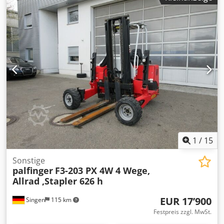
1
/
15
Sonstige
palfinger
F3-203 PX 4W 4 Wege,
Allrad ,Stapler 626 h
EUR 17’900
Singen
115 km
Festpreis zzgl. MwSt.