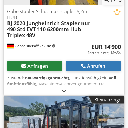
Gabelstapler Schubmaststapler 6,2m
HUB
BJ 2020 Jungheinrich Stapler nur
490 Std
EVT 110 6200mm Hub
Triplex 48V
EUR 14’900
Gondelsheim
252 km
Festpreis zzgl. MwSt.
Anfragen
Anrufen
Zustand:
neuwertig (gebraucht)
, Funktionsfähigkeit:
voll
funktionsfähig
, Maschinen-/Fahrzeugnummer:
FR
Jungheinrich
, Baujahr:
2020
, Tragkraft:
1’000 kg
, Hubhöhe:
6’200 mm
, Kraftstofftyp:
elektrisch
, Masttyp:
ausziehbar
,
Kleinanzeige
Bauhöhe:
2’600 mm
, Gabellänge:
1’200 mm
,
Reifenzustand:
95 %
, Ausstattung:
Beleuchtung,
Kopfschutz, Seitenschieber
, Jungheinrich EFG 550 Elektro
Frontstapler Stapler 450Std BJ2020 6200mm Hub
Antriebsart Elektro Tragkraft 1.000 kg Baujahr 2020