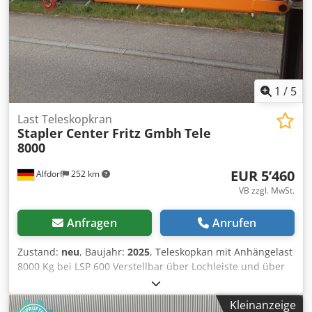
1
/
5
Last Teleskopkran
Stapler Center Fritz Gmbh
Tele
8000
EUR 5’460
Alfdorf
252 km
VB zzgl. MwSt.
Anfragen
Anrufen
Zustand:
neu
, Baujahr:
2025
, Teleskopkan mit Anhängelast
8000 Kg bei LSP 600 Verstellbar über Lochleiste und über
Teleskoprohr Lastdiagram am Kran Dodpfx Ashbm I Toi
Hekr Aufnahme über Stapler Gabelzinken mit Abmessung
Kleinanzeige
bis 185x80 mm Lackierung RAL 2002