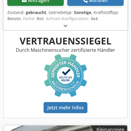
Anfragen
Anrufen
Zustand:
gebraucht
, Getriebetyp:
Sonstige
, Kraftstofftyp:
Benzin
, Farbe:
Rot
, Achsen-Konfiguration:
4x4
,
Erstzulassung:
06/2020
, Emissionsklasse:
keine
, Federung:
Sonstige
, Baujahr:
2020
, Betriebsstunden:
625 h
,
Fahrerkabine:
Sonstige
, Tragkraft:
2’000 kg
, Ausstattung:
VERTRAUENSSIEGEL
Allradantrieb
, Allrad, inkl. Mwst. Dedpfx Ajzl Evxji Hekr
Durch Maschinensucher zertifizierte Händler
Jetzt mehr Infos
Kleinanzeige