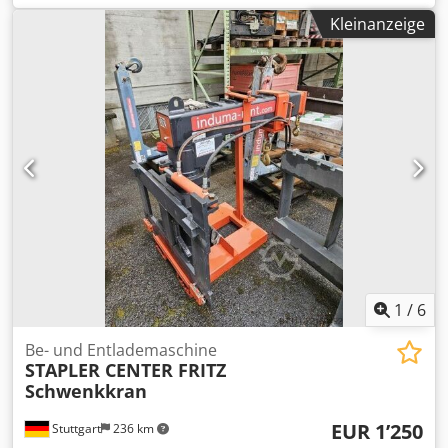
geprüft. Ölverbrauch muss bei Betrieb öfter kontrolliert
Kleinanzeige
werden. Dsdpsyfmamofx Ai Hskr
1
/
6
Be- und Entlademaschine
STAPLER CENTER FRITZ
Schwenkkran
EUR 1’250
Stuttgart
236 km