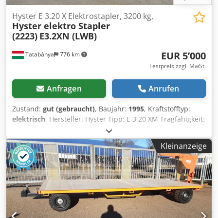
Hyster E 3.20 X Elektrostapler, 3200 kg,
Hyster elektro Stapler
(2223)
E3.2XN (LWB)
EUR 5’000
Tatabánya
776 km
Festpreis zzgl. MwSt.
Anfragen
Anrufen
Zustand:
gut (gebraucht)
, Baujahr:
1995
, Kraftstofftyp:
elektrisch
, Hersteller: Hyster Tipp: E 3,20 XM Tragfähigkeit:
3200 kg Hubhöhe: 3700 mm Gabellänge: 1200 mm
Dkjdpfslz Nbpex Ai Her
Kleinanzeige