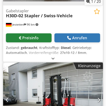
1
/
20
Gabelstapler
H30D-02 Stapler / Swiss-Vehicle
Jestetten
96 km
Preisinfo
Anrufen
Zustand:
gebraucht
, Kraftstofftyp:
Diesel
, Getriebetyp:
Automatisch
, Vorderreifengröße:
27x10-12 / 8mm
,
Leergewicht:
4’775 kg
, Gesamtbreite:
25’500 mm
,
Erstzulassung:
11/2019
, maximales Ladegewicht:
3’000 kg
,
Kleinanzeige
Reifengröße:
27x10-12 / 8mm
,