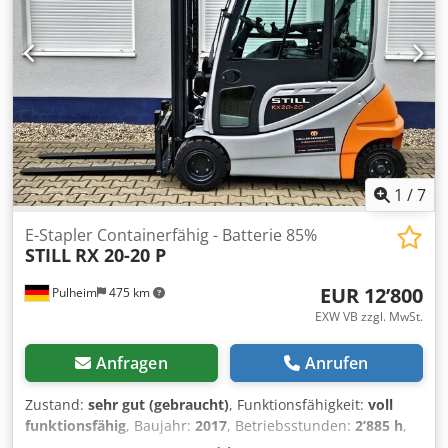
1
/
7
E-Stapler Containerfähig - Batterie 85%
STILL
RX 20-20 P
EUR 12’800
Pulheim
475 km
EXW VB zzgl. MwSt.
Anfragen
Anrufen
Zustand:
sehr gut (gebraucht)
, Funktionsfähigkeit:
voll
funktionsfähig
, Baujahr:
2017
, Betriebsstunden:
2’885 h
,
Tragkraft:
2’000 kg
, Hubhöhe:
3’300 mm
, Freihub:
1’600