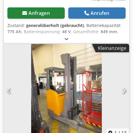
Anfragen
Anrufen
Zustand:
generalüberholt (gebraucht)
, Batteriekapazität:
775 Ah
, Batteriespannung:
48 V
, Gesamthöhe:
849 mm
,
Gesamtlänge:
1’032 mm
, Gesamtbreite:
530 mm
, Getestete
Staplerbatterie für Ihren Stapler - 48V 5PZS 775AH -
Kleinanzeige
Sondertrog + 1 Jahr Gewährleistung + inkl. Aquamatik +
inkl. Endableiter & Stecker REMA 320 (andere Stecker
können bei Bedarf verbaut werden) + Kapazität: min. 90-
100% (C5 Kapazitätsprotokoll wird bei der Auslieferung
beigelegt) + Auslieferungsjahr 2024 Abmessungen: Länge
1.032 mm Breite 530 mm Höhe 849 mm Gewicht: ca. 1.100
kg Passend für folgende Modelle und weitere: Djdpfsy
Rnnwsx Ai Hekr Linde R14 - 1120 - 00 Gängige
Batteriegrößen verfügbar, gerne anfragen. Transport
möglich.
1
/
13