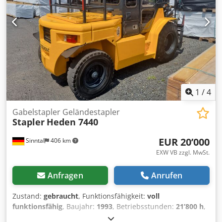
Betriebsstunden 485 - kann noch abweichen, Gerät ist
noch in Gebrauch Tech. Zustand sehr gut Opt. Zustand
sehr gut Hubmast Masttyp keiner Hubhöhe 6.200 mm
Bauhöhe 2.600 mm Freihub 1.800 mm Gabelträger /
Seitenschieber Gabellänge 1200 mm Dkedpfx Ajpq Id Roi
Hjr incl. Ladegerät Sehr guter Zustand Abholung nur nach
Terminabsprache in 79111 Freiburg Versand per Spedition
möglich, bitte mit PLZ anfragen
1
/
4
Gabelstapler Geländestapler
Stapler
Heden 7440
EUR 20’000
Sinntal
406 km
EXW VB zzgl. MwSt.
Anfragen
Anrufen
Zustand:
gebraucht
, Funktionsfähigkeit:
voll
funktionsfähig
, Baujahr:
1993
, Betriebsstunden:
21’800 h
,
Tragkraft:
4’000 kg
, Stapler funktioniert und ist UVV