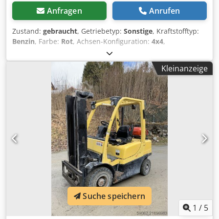
Anfragen
Anrufen
Zustand:
gebraucht
, Getriebetyp:
Sonstige
, Kraftstofftyp:
Benzin
, Farbe:
Rot
, Achsen-Konfiguration:
4x4
,
Erstzulassung:
06/2020
, Emissionsklasse:
keine
, Federung:
Sonstige
, Baujahr:
2020
, Betriebsstunden:
625 h
,
Kleinanzeige
Fahrerkabine:
Sonstige
, Tragkraft:
2’000 kg
, Ausstattung:
Allradantrieb
, Allrad, inkl. Mwst. Dkjdpezl Evljfx Ai Hsr
Suche speichern
1
/
5