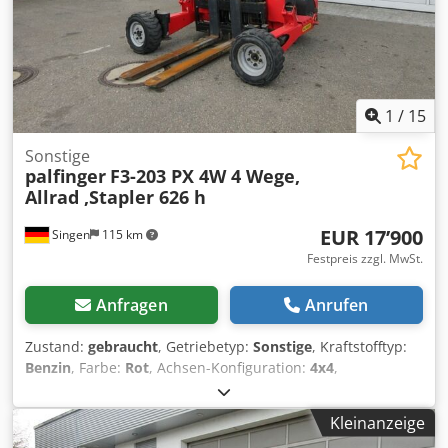
1
/
15
Sonstige
palfinger
F3-203 PX 4W 4 Wege,
Allrad ,Stapler 626 h
EUR 17’900
Singen
115 km
Festpreis zzgl. MwSt.
Anfragen
Anrufen
Zustand:
gebraucht
, Getriebetyp:
Sonstige
, Kraftstofftyp:
Benzin
, Farbe:
Rot
, Achsen-Konfiguration:
4x4
,
Erstzulassung:
06/2020
, Emissionsklasse:
keine
, Federung:
Sonstige
, Baujahr:
2020
, Betriebsstunden:
625 h
,
Kleinanzeige
Fahrerkabine:
Sonstige
, Tragkraft:
2’000 kg
, Ausstattung: