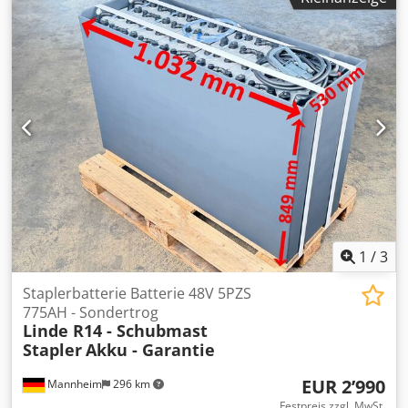
01/2025
, nächste Prüfung (TÜV):
01/2026
, Laderaumlänge:
5’000 mm
, Laderaumbreite:
2’200 mm
, Reifengröße:
23x10-12 SE
, Farbe:
Orange
, Baujahr:
2025
,
Betriebsgewicht:
22’200 kg
, TPW 206 AL - AS SE Nutzlast
16000 Kg auf der Ladefläche bei 6 Km/h. Abmessungen:
5000 mm Lang 2200 mm Breit und 680 mm hoch.
Transportboden Holz Fichte 40 mm Nut und Feder
Bereifung Superelastik mit Profil 23x10-12 mit Stahlfegen
beidseitigem Konuslager abgedichtet mit Nilosring
Zugdeichsel mit Fallsicherung und Höheneinstellung
Zugöse 40 mm. Lenkung; Allrad Achsschenkel Lenkung.
Sicherheit: Anschweissböcke je Längsseite fünf Stück ( vgl.
Ladungssicherung und Doppeltwirkender Unterlegkeil am
Rahmen montiert Lackierung: Gelb Orange RAL 2000
1
/
3
Dkjdpfx Asrcf H Uji Hjr
Staplerbatterie Batterie 48V 5PZS
775AH - Sondertrog
Linde R14 - Schubmast
Stapler
Akku - Garantie
EUR 2’990
Mannheim
296 km
Festpreis zzgl. MwSt.