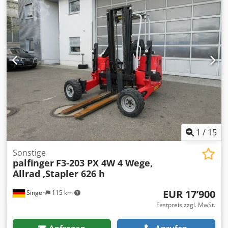
Allradantrieb
, Allrad, inkl. Mwst. Dkjdpfxszl Evre Ai Hor
1
/
15
Sonstige
palfinger
F3-203 PX 4W 4 Wege,
Allrad ,Stapler 626 h
EUR 17’900
Singen
115 km
Festpreis zzgl. MwSt.