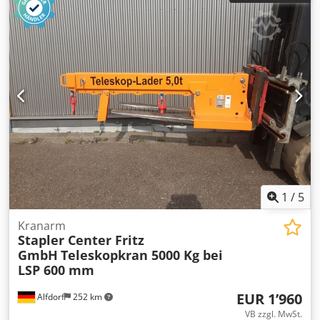
1
/
5
Kranarm
Stapler Center Fritz
GmbH
Teleskopkran 5000 Kg bei
LSP 600 mm
EUR 1’960
Alfdorf
252 km
VB zzgl. MwSt.