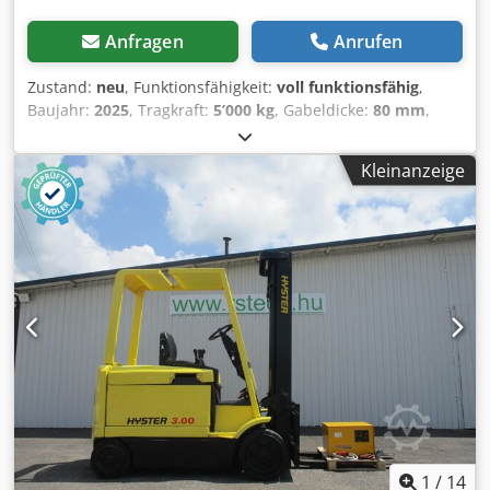
Anfragen
Anrufen
Zustand:
neu
, Funktionsfähigkeit:
voll funktionsfähig
,
Baujahr:
2025
, Tragkraft:
5’000 kg
, Gabeldicke:
80 mm
,
Gabelbreite:
180 mm
, Teleskopkran 5000 Kg bei
Lastschwerpunkt 600 mm Teleskoplänge am Haken 3600
Kleinanzeige
mm mit 950 Kg Nutzlast Tragkraft der Lastschwerpunkte
siehe Last Diagram ein Wirbel Haken mit 5000 Kg Nutzlast
mit Schäckel ein Wirbel Haken mit 3000 Kg mit Schäckel
Höhenverstellbar über Raster Dedpfx Aioiuh I Aj Hskr
Galvanisch Verzinkte Bolzen gesichert mit Seil
Einfahrtaschen für Gabelzinken bis 180 x 80 mm
Sicherungskette gegen abrutschen des Krans
1
/
14