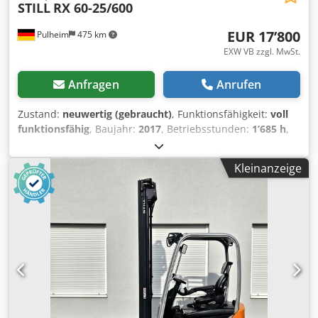
STILL
RX 60-25/600
EUR 17’800
Pulheim
475 km
EXW VB zzgl. MwSt.
Anfragen
Anrufen
Zustand:
neuwertig (gebraucht)
, Funktionsfähigkeit:
voll
funktionsfähig
, Baujahr:
2017
, Betriebsstunden:
1’685 h
,
Tragkraft:
2’500 kg
, Hubhöhe:
5’180 mm
, Freihub:
1’760
mm
, Lastschwerpunkt:
600 mm
, Kraftstofftyp:
elektrisch
,
Kleinanzeige
Masttyp:
Triplex
, Bauhöhe:
2’380 mm
, Batteriekapazität:
620 Ah
, verbleibende Batteriekapazität:
93 %
,
Batteriespannung:
80 V
, DGUV geprüft bis:
08/2027
,
Gabellänge:
1’200 mm
, Gesamthöhe:
2’380 mm
,
Ausstattung:
Beleuchtung, CE-Kennzeichnung, Kabine,
Scheckheftgepflegt, Seitenschieber, UVV
, Still RX 60-
25/600 Elektro Gabelstapler mit folgenden Daten: ·
Betriebsstunden: 1.685 · Hubkraft: 2.500 Kg · Hubhöhe:
5.180 mm · Bauhöhe: 2.380 mm · Baujahr: 2017 STILL 2,5
Tonnen Elektro Stapler mit Vollkabine und Heizung,