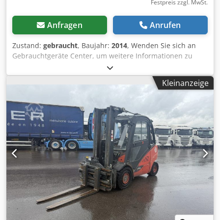
Festpreis zzgl. MwSt.
Anfragen
Anrufen
Zustand:
gebraucht
, Baujahr:
2014
, Wenden Sie sich an
Gebrauchtgeräte Center, um weitere Informationen zu
erhalten. Dsdpfxjzfldpo Ai Hskr DE01
Kleinanzeige