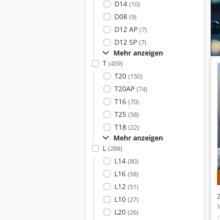
D14
(10)
D08
(9)
D12 AP
(7)
D12 SP
(7)
Mehr anzeigen
T
(459)
T20
(150)
T20AP
(74)
T16
(70)
T25
(58)
T18
(22)
Mehr anzeigen
L
(288)
L14
(80)
L16
(58)
L12
(51)
L10
(27)
L20
(26)