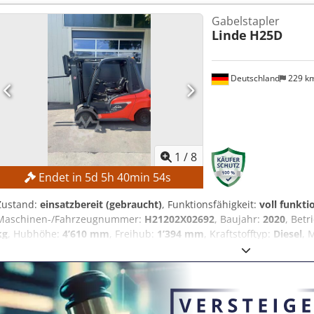
Gabelstapler
Linde
H25D
Deutschland
229 k
1
/
8
Endet in
5
d
5
h
40
min
51
s
Zustand:
einsatzbereit (gebraucht)
, Funktionsfähigkeit:
voll funkti
Maschinen-/Fahrzeugnummer:
H21202X02692
, Baujahr:
2020
, Bet
kg
, Hubhöhe:
4’610 mm
, Freihub:
1’394 mm
, Kraftstofftyp:
Diesel
, 
Kein Mindestpreis – garantierter Verkauf zum höchsten Gebot! TEC
Credozpyibopfx Aarof Lastschwerpunkt: 500 mm Hubhöhe: 4.610 mm
Bauhöhe: 2.134 mm Vorderreifentyp: Superelastikreifen, schwarz Hin
schwarz Reifenzustand: 70 % MASCHINEN-DETAILS Antriebsart: Dies
Motorleistung: 45 kW Eigengewicht: 4.648 kg AUSSTATTUNG - Beleuc