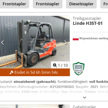
Frontstapler
Frontstapler
Dieselstapler
Fr
Treibgasstapler
Linde
H35T-01
Województwo wielkop
1
/
10
Endet in
5
d
6
h
5
min
51
s
Zustand:
einsatzbereit (gebraucht)
, Funktionsfähigkeit:
voll funkti
Maschinen-/Fahrzeugnummer:
H21202Y00263
, Baujahr:
2021
, Bet
kg
, Hubhöhe:
4’680 mm
, Kraftstofftyp:
Gas
, Masttyp:
Triplex
, Kein 
zum höchsten Gebot! TECHNISCHE DETAILS Tragkraft: 3.500 kg Hu
MASCHINEN-DETAILS Masttyp: Triplex ISO-Klasse: ISO-Klasse 3 (2.500
Gabelstapler
Betriebsstunden: 7.093 h Cedpfx Aezrgbisarerf AUSSTATTUNG Seite