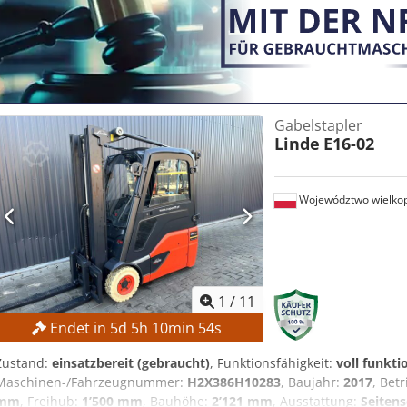
Einpedalsteuerung - 3 LED-Arbeitsscheinwerfer
Gabelstapler
Linde
E16-02
Województwo wielkop
1
/
11
Endet in
5
d
5
h
10
min
51
s
Zustand:
einsatzbereit (gebraucht)
, Funktionsfähigkeit:
voll funkti
Maschinen-/Fahrzeugnummer:
H2X386H10283
, Baujahr:
2017
, Bet
mm
, Freihub:
1’500 mm
, Bauhöhe:
2’121 mm
, Ausstattung:
Seitens