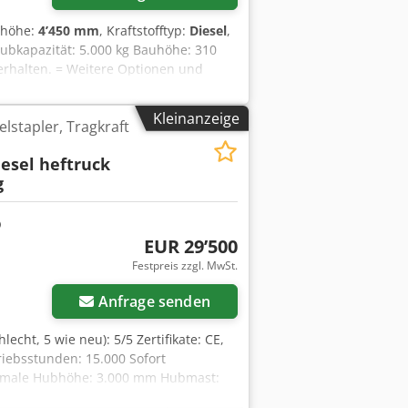
bhöhe:
4’450 mm
, Kraftstofftyp:
Diesel
,
Hubkapazität: 5.000 kg Bauhöhe: 310
erhalten. = Weitere Optionen und
 Duplex Mast, Arbeitsscheinwerfer,
steller: Linde Modell: H50D Baujahr:
Kleinanzeige
lstapler, Tragkraft
5000 kg Hubhöhe: 4450mm
6-Zylinder Motor Sonstiges: Günstige
iesel heftruck
invereinbarung möglich.
g
n in Zahlung. Wir unterbreiten Ihnen
bot. (nur für Gewerbetreibende) Bei
Holzheim Alle Angaben
ischenverkauf vorbehalten. Alle
EUR 29’500
angebotenen Fahrzeuge sind ohne
Festpreis zzgl. MwSt.
Anfrage senden
lecht, 5 wie neu): 5/5 Zertifikate: CE,
riebsstunden: 15.000 Sofort
aximale Hubhöhe: 3.000 mm Hubmast:
d: Deutschland Cjdpfx Aasxcaw Esrjrf