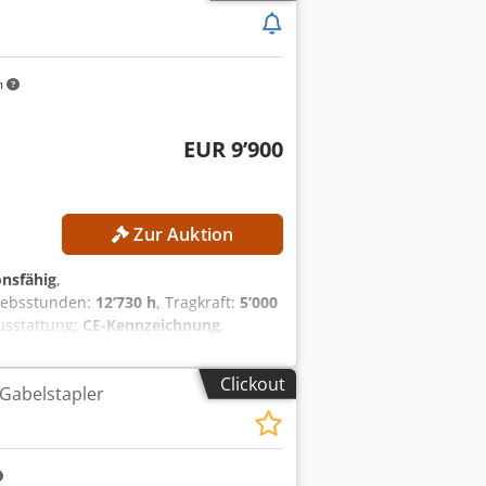
m
EUR 9’900
Zur Auktion
onsfähig
,
riebsstunden:
12’730 h
, Tragkraft:
5’000
usstattung:
CE-Kennzeichnung
,
urchfahrtshöhe: 2.800 mm
EN-DETAILS Mast: Duplex Batterietyp:
Clickout
Gabelstapler
espannung: 80 V Abmessungen und
ewicht: 7.922 kg Anzahl Räder: 4
h-Gabelspreizer Nicht markierende