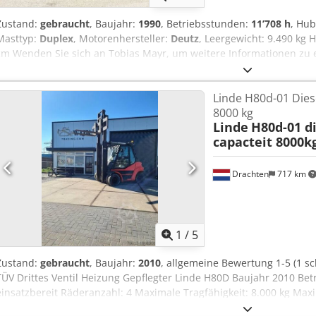
Zustand:
gebraucht
, Baujahr:
1990
, Betriebsstunden:
11’708 h
, Hu
Masttyp:
Duplex
, Motorenhersteller:
Deutz
, Leergewicht: 9.490 kg 
cm Wenden Sie sich an Tobias Mayr, um weitere Informationen zu 
Zubehör = - 4 Ventil = Anmerkungen = Linde H50D Dieselstapler mit
Seitenschieber, Zusatzhydraulik vorhanden. Daten zum Stapler: Her
Linde H80d-01 Diese
1990 Betriebsstunden abgelesen: 11708 Stunden Tragkraft: max. 
8000 kg
Eigengewicht: ca. 9490 kg Bauhöhe: 310cm Baubreite: 190cm Deutz 
Linde
H80d-01 d
Lieferung Europaweit möglich. Besichtigungen sind nur nach Term
capacteit 8000k
Crsdsziwkpjpfx Aarof Gerne nehmen wir Ihre Geräte / Baumaschine
gerne ein auf Sie zugeschnittenes Finanzierungs- oder Leasingange
Fragen kontaktieren Sie uns. Alle Preise gelten ab Standort 86684 
Drachten
717 km
freibleibend.Änderungen, Druck- und Übermittlungsfehler sowie Zw
Angaben zu Farbe, Ausstattung, Zustand, Eigenschaften etc. der 
Gewähr. Schreibfehler-/Irrtümer-/ Zwischenverkauf vorbehalten
1
/
5
Zustand:
gebraucht
, Baujahr:
2010
, allgemeine Bewertung 1-5 (1 sch
TÜV Drittes Ventil Heizung Gepflegter Linde H80D Baujahr 2010 Bet
einsatzbereit Räderanzahl: 4 Maximale Tragfähigkeit: 8.000 kg M
Zweifach Kabine: Geschlossen Getriebe: Automatik Herstellungslan