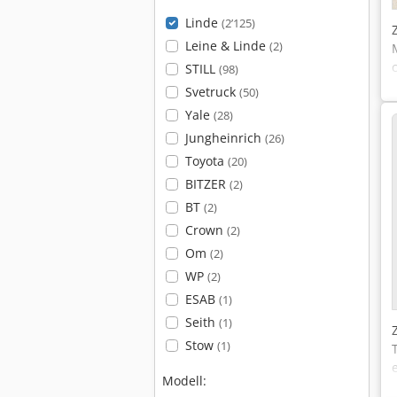
Linde
(2’125)
Leine & Linde
(2)
STILL
(98)
Svetruck
(50)
Yale
(28)
Jungheinrich
(26)
Toyota
(20)
BITZER
(2)
BT
(2)
Crown
(2)
Om
(2)
WP
(2)
ESAB
(1)
Seith
(1)
Stow
(1)
Modell: