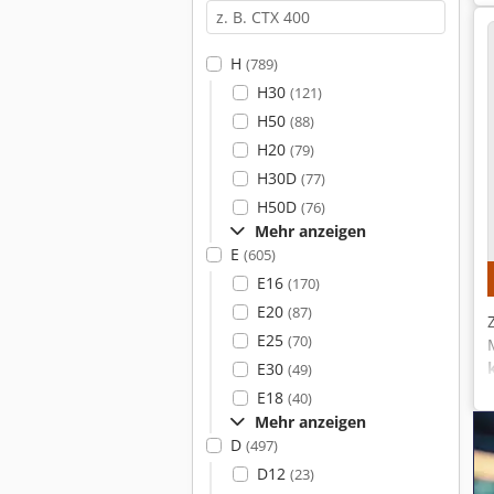
H
(789)
H30
(121)
H50
(88)
H20
(79)
H30D
(77)
H50D
(76)
Mehr anzeigen
E
(605)
E16
(170)
E20
(87)
E25
(70)
E30
(49)
E18
(40)
Mehr anzeigen
D
(497)
D12
(23)