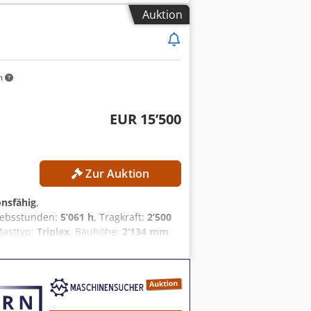
Auktion
m
EUR 15’500
Zur Auktion
onsfähig
,
riebsstunden:
5’061 h
, Tragkraft:
2’500
Masttyp:
Triplex
, Bauhöhe:
2’134 mm
,
HNISCHE DETAILS Tragkraft: 2.500 kg
 Freihub: 1.394 mm Masttyp: Triplex
terreifentyp: Superelastikreifen,
el Betriebsstunden: 5.061,0 h
htung - Seitenschieber -