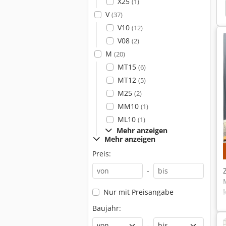
X25
(1)
r Containerstapler
Kalmar Seitenstapler
Heli
V
(37)
V10
(12)
V08
(2)
M
(20)
MT15
(6)
MT12
(5)
M25
(2)
MM10
(1)
ML10
(1)
Mehr anzeigen
Mehr anzeigen
Preis:
-
Nur mit Preisangabe
Baujahr:
-