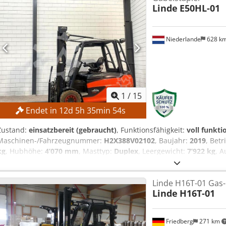
Linde
E50HL-01
SL13385SLO
Niederlande
628 k
1
/
15
Endet in
12
d
5
h
35
min
51
s
Zustand:
einsatzbereit (gebraucht)
, Funktionsfähigkeit:
voll funkti
Maschinen-/Fahrzeugnummer:
H2X388V02102
, Baujahr:
2019
, Bet
kg
, Hubhöhe:
4’070 mm
, Masttyp:
Duplex
, Leergewicht:
7’922 kg
, A
TECHNISCHE DETAILS Hubkapazität: 5.000 kg Hubhöhe: 4.070 mm D
Gabelabmessungen: 1.150 × 570 mm Codjzrmlujpfx Aarerf MASCHIN
Linde H16T-01 Gas-
6PzS930 Baujahr Batterie: 2023 Batteriekapazität: 930 Ah Batteri
Linde
H16T-01
Gewicht Transportmaße (L × B × H): 3.000 × 1.450 × 2.800 mm Leerg
Betriebsstunden: 12.730 h AUSSTATTUNG Seitenverschiebung 4-fac
Reifen Arbeitsscheinwerfer CE-Kennzeichnung
Friedberg
271 km