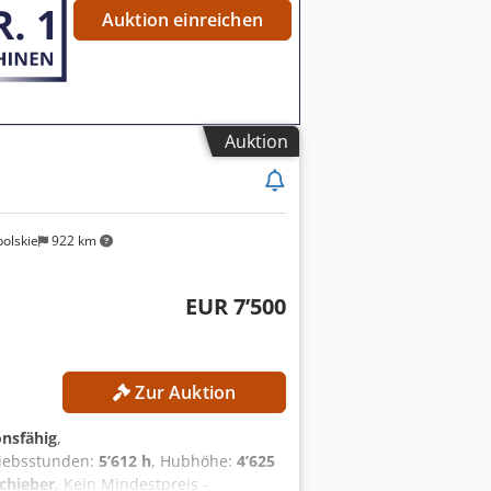
Auktion einreichen
Auktion
olskie
922 km
EUR 7’500
Zur Auktion
onsfähig
,
riebsstunden:
5’612 h
, Hubhöhe:
4’625
chieber
, Kein Mindestpreis -