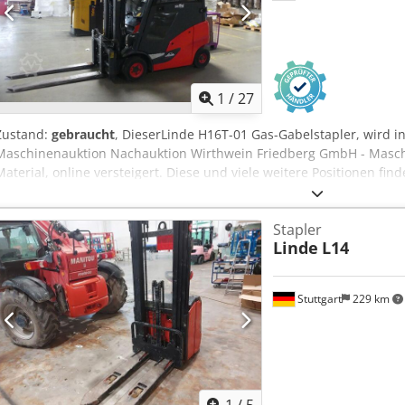
1
/
27
Zustand:
gebraucht
, DieserLinde H16T-01 Gas-Gabelstapler, wird in
Maschinenauktion Nachauktion Wirthwein Friedberg GmbH - Masch
Material, online versteigert. Diese und viele weitere Positionen fin
Crsdpfszqyqzex Aarsf
Stapler
Linde
L14
Stuttgart
229 km