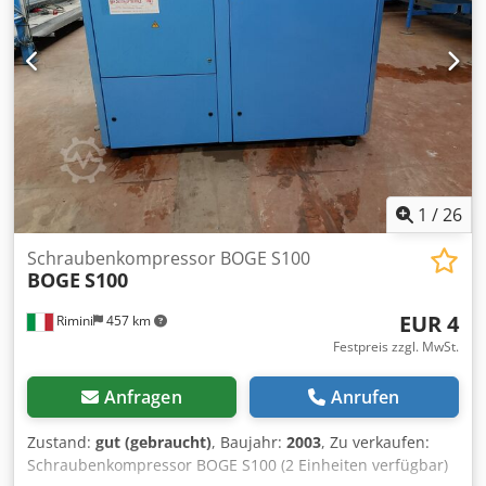
1
/
26
Schraubenkompressor BOGE S100
BOGE
S100
EUR 4
Rimini
457 km
Festpreis zzgl. MwSt.
Anfragen
Anrufen
Zustand:
gut (gebraucht)
, Baujahr:
2003
, Zu verkaufen:
Schraubenkompressor BOGE S100 (2 Einheiten verfügbar)