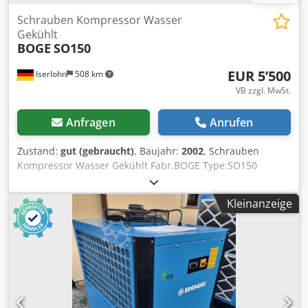
Schrauben Kompressor Wasser
Gekühlt
BOGE
SO150
EUR 5’500
Iserlohn
508 km
VB zzgl. MwSt.
Anfragen
Anrufen
Zustand:
gut (gebraucht)
, Baujahr:
2002
, Schrauben
Kompressor Wasser Gekühlt Fabr.BOGE Type:SO150
Bj.2002 Verdichtungsenddruck 10 bar Motorl.110KW
Dcsdpfx Aeh Hi Inoa Dok mit Kältetrockner . Masse : L3,5m
Kleinanzeige
B1,5m H1,7m Gewicht je ca. 3200 Kg. Dokumentationen
Vorhanden .