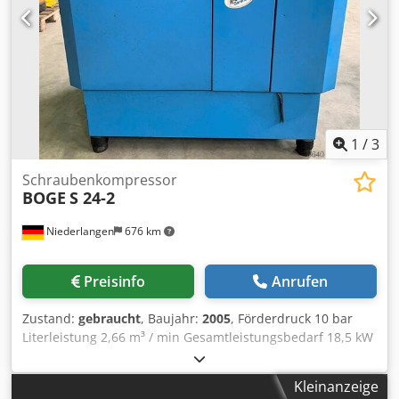
1
/
3
Schraubenkompressor
BOGE
S 24-2
Niederlangen
676 km
Preisinfo
Anrufen
Zustand:
gebraucht
, Baujahr:
2005
, Förderdruck 10 bar
Literleistung 2,66 m³ / min Gesamtleistungsbedarf 18,5 kW
Motordrehzahlen: 3000 min/1 Dsdpovuz Rhsfx Aa Deck
Abmessungen 1200 x 900 x 1200 mm Maschinengewicht
Kleinanzeige
ca. 150 kg Betriebsstunden: 4930 Std. Wartung in: 2962