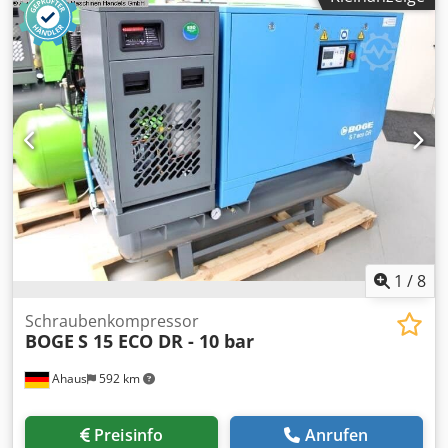
1915 x 650 x 1640 mm Ausstellungsmaschine / noch nicht
im Einsatz gewesen neue BOGE SOLID Modellreihe ~
Listenpreis : 9.450 Euro / Sonderpreis auf Anfrage
Hergestellt in Deutschland Ausstattung: - mit Behälter und
Trockner / sofort einsetzbar - Mikroprozessor Steuerung
SOLID base control - Netzdrucksensor - Riemengetriebenes
Antriebssystem - niedrige Drucklufttemparatur durch
wirksamen Nachkühler - liegend untergebauter
Druckluftbehälter - inklusive Kälte Drucklufttrockner *
automatisch arbeitend mit Vor- und Nachfilter ( montiert ) (
auch lieferbar mit 7,5 bar )
1
/
8
Schraubenkompressor
BOGE
S 15 ECO DR - 10 bar
Ahaus
592 km
Preisinfo
Anrufen