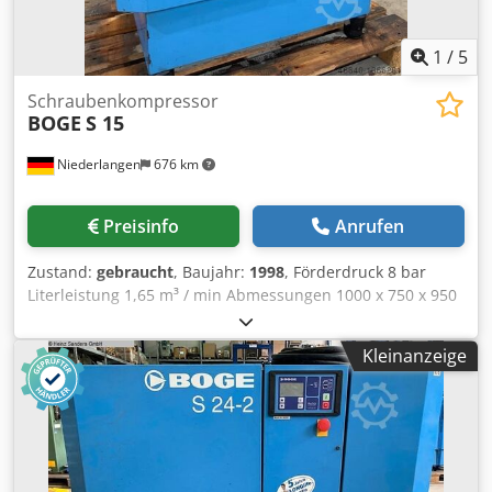
1
/
5
Schraubenkompressor
BOGE
S 15
Niederlangen
676 km
Preisinfo
Anrufen
Zustand:
gebraucht
, Baujahr:
1998
, Förderdruck 8 bar
Literleistung 1,65 m³ / min Abmessungen 1000 x 750 x 950
mm Gesamtleistungsbedarf 11 kW Dcodoqa Tw Nepfx Aa
Dsk Maschinengewicht ca. 175 kg Betriebsstunden: 300
Kleinanzeige
Std. ( Steuerung wurde vermutlich erneuert )