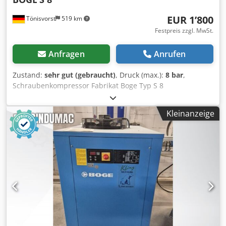
EUR 1’800
Tönisvorst
519 km
Festpreis zzgl. MwSt.
Anfragen
Anrufen
Zustand:
sehr gut (gebraucht)
, Druck (max.):
8 bar
,
Schraubenkompressor Fabrikat Boge Typ S 8
Volumenstrom 0,83 m3/min. Druck 8 bar Motorleistung 5,5
kw Kesselinhalt 250 Liter Kältetrockner Typ DP 9/352
Kleinanzeige
Dcodsy Slf Njpfx Aa Djk Transportmaß: Länge 1750 mm
reite 750 mm Höhe 1550 mm mit Palette