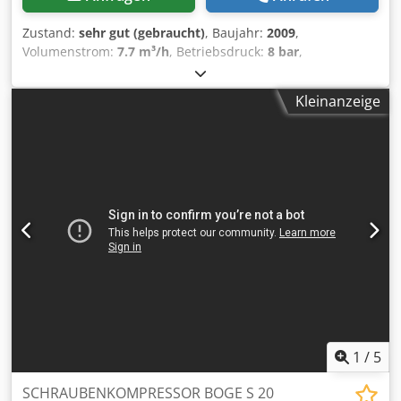
Zustand:
sehr gut (gebraucht)
, Baujahr:
2009
,
Volumenstrom:
7.7 m³/h
, Betriebsdruck:
8 bar
,
Schraubenkompressor BOGE S 61 -2 Mit Wärmetauscher
Motor 45 kW Leistung 7,70 m3/min Druck 8 BAR Baujahr
Kleinanzeige
2009 KOMPRESSOR VOLL FUNKTIONSFÄHIG. Dedpfsxkz
Tqsx Aa Dock
1
/
5
SCHRAUBENKOMPRESSOR BOGE S 20