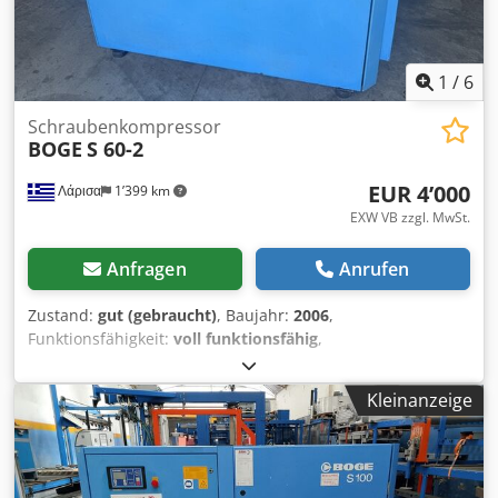
1
/
6
Schraubenkompressor
BOGE
S 60-2
EUR 4’000
Λάρισα
1’399 km
EXW VB zzgl. MwSt.
Anfragen
Anrufen
Zustand:
gut (gebraucht)
, Baujahr:
2006
,
Funktionsfähigkeit:
voll funktionsfähig
,
Maschinen-/Fahrzeugnummer:
5001328
, Leistung:
45 kW
(61.18 PS)
, Betriebsdruck:
10 bar
, Der Kompressor ist
Kleinanzeige
generalüberholt und gewartet. Das Verdichteraggregat
(Airend) hat nach der Überholung 10 Betriebsstunden.
Dcodsy R Sywspfx Aa Dek