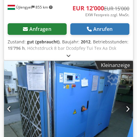
EUR 12’000
Újlengyel
855 km
EUR 15’000
EXW Festpreis zzgl. MwSt.
Anfragen
Anrufen
Zustand:
gut (gebraucht)
, Baujahr:
2012
, Betriebsstunden:
15’796 h
, Höchstdruck 8 bar Dcodpfey Tui Tex Aa Dsk
Liefermenge 18,4 m3/h Nennleistung 110 kW
Netzspannung Kompressor 400 V / 50 Hz Netzspannung
Kleinanzeige
Trockner 400 V / 50 Hz Kompressor wurde ständig
gewartet, seit 2 Jahren ausser Betrieb