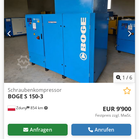
1
/
6
Schraubenkompressor
BOGE
S 150-3
EUR 9’900
Zduny
854 km
Festpreis zzgl. MwSt.
Anfragen
Anrufen