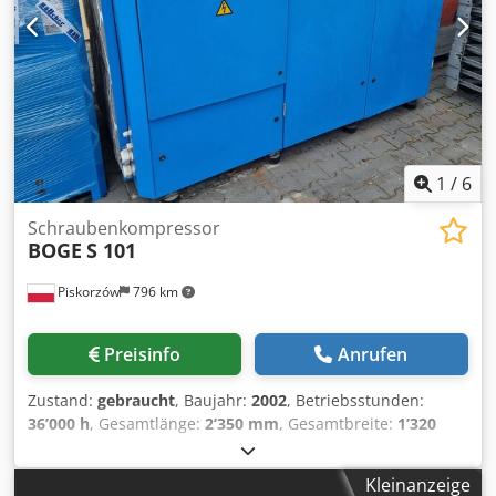
1
/
6
Schraubenkompressor
BOGE
S 101
Piskorzów
796 km
Preisinfo
Anrufen
Zustand:
gebraucht
, Baujahr:
2002
, Betriebsstunden:
36’000 h
, Gesamtlänge:
2’350 mm
, Gesamtbreite:
1’320
mm
, Boge S 101 Schraubenkompressor Baujahr : 2002
Volumenstrom : 13,1 m3/min Betribsdruck : 8 bar
Kleinanzeige
Motordrehzahl : 3000/min Dcodpfxsxfwrxj Aa Djk