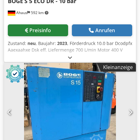
BOGE
S 5 ECO DR - 10 bar
Ahaus
592 km
Preisinfo
Anrufen
Zustand:
neu
, Baujahr:
2023
, Förderdruck 10.0 bar Dcodpfx
Aaexaahxe Dsk eff. Liefermenge 700 L/min Motor 400 V
Behälterinhalt 250 Liter Maschinengewicht ca. 397 kg.
Gesamtleistungsbedarf 5.5 kW Abmessung L-B-H 1915 x
Kleinanzeige
650 x 1640 mm Ausstellungsmaschine / noch nicht im
Einsatz gewesen neue BOGE SOLID Modellreihe ~
Listenpreis : 8.848 Euro / Sonderpreis auf Anfrage
Hergestellt in Deutschland Ausstattung: - mit Behälter und
Trockner / sofort einsetzbar - Mikroprozessor Steuerung
SOLID base control - Netzdrucksensor - Riemengetriebenes
Antriebssystem - niedrige Drucklufttemparatur durch
wirksamen Nachkühler - liegend untergebauter
Druckluftbehälter - inklusive Kälte Drucklufttrockner *
automatisch arbeitend mit Vor- und Nachfilter ( montiert ) (
auch lieferbar mit 7,5 bar )