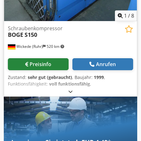
1
/
8
Schraubenkompressor
BOGE
S150
Wickede (Ruhr)
520 km
Preisinfo
Anrufen
Zustand:
sehr gut (gebraucht)
, Baujahr:
1999
,
Funktionsfähigkeit:
voll funktionsfähig
,
Maschinen-/Fahrzeugnummer:
30371
, Kraftstofftyp:
elektrisch
, Volumenstrom:
18.4 m³/h
, Betriebsdruck:
8 bar
,
Ausstattung:
Typenschild vorhanden
, Technischer
Zustand: Dedpfjzf Enhjx Aa Dock Elektrik Baujahr 2017
Antriebsart: Drehstrommotor Antriebsleistung: 110 + 4 kW
Antriebsdrehzahl: 3000 min⁻¹ Betriebsspannung: 400 V
Frequenz: 50 Hz Elektroschrank: vorhanden Zusatzdaten:
Volumenstrom: 18,40 m³/min Verdichtungsdruck: 8 bar