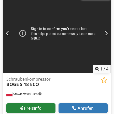
Std.
1
/
4
Schraubenkompressor
BOGE
S 18 ECO
Stawiec
843 km
Preisinfo
Anrufen