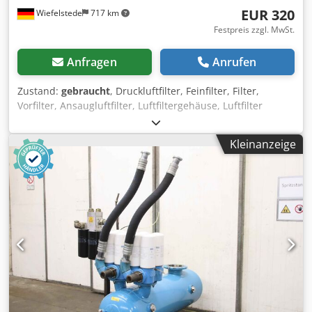
EUR 320
Wiefelstede
717 km
Festpreis zzgl. MwSt.
Anfragen
Anrufen
Zustand:
gebraucht
, Druckluftfilter, Feinfilter, Filter,
Vorfilter, Ansaugluftfilter, Luftfiltergehäuse, Luftfilter
Gehäuse, Generator Luftfilter -Hersteller: Boge,
Ansaugfilter aus Kompressor Typ SL 270 -Typ: 569.0007.11
Kleinanzeige
-Ansaugfilterpatrone: 569.0007.31 -Wartungsanzeige:
569000503 Dcsdpfxjppdhgs Aa Dsk -Abmessungen:
530/440/H850 mm -Gewicht: 28 kg