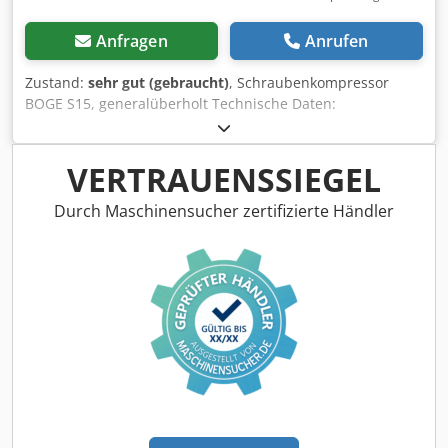
Anfragen
Anrufen
Zustand:
sehr gut (gebraucht)
, Schraubenkompressor
BOGE S15, generalüberholt Technische Daten:
Förderleistung: 1,45 m³/min (1450 l/min); Motorleistung: 11
kW; Dcjdpfxeyfpf Es Aa Dok Maximaldruck: 10 bar; Baujahr:
2003; Betriebsstunden: 11320 h; Nettopreis: 6200 PLN
VERTRAUENSSIEGEL
Bruttopreis: 7626 PLN
Durch Maschinensucher zertifizierte Händler