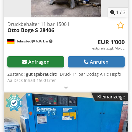
1
/
3
Druckbehälter 11 bar 1500 l
Otto Boge
S 28406
EUR 1’000
Helmstedt
636 km
Festpreis zzgl. MwSt.
Anfragen
Anrufen
Zustand:
gut (gebraucht)
, Druck 11 bar Dodsg A Hc Hspfx
Aa Dsck Inhalt 1500 Liter
Kleinanzeige