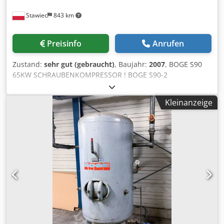
Stawiec
843 km
Preisinfo
Anrufen
Zustand:
sehr gut (gebraucht)
, Baujahr:
2007
, BOGE S90
65KW SCHRAUBENKOMPRESSOR ! BOGE S90-2
Schraubenkompressor Technische Daten: Leistung: 10,80
m3/min (10800 L/min); Djdpfxepr Uldo Aa Djck 65 KW
Kleinanzeige
Motor; Maximaler Druck: 8 bar; Laufleistung 2690 h; Jahr
2007 Nettopreis: 21900 zł Bruttopreis: 26937 zł Kompressor
voll funktionsfähig; wir bieten Service.