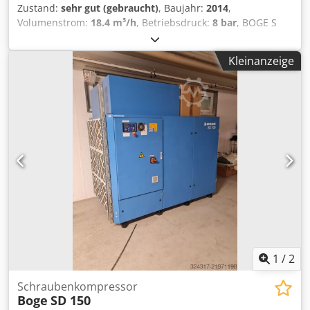
Zustand:
sehr gut (gebraucht)
, Baujahr:
2014
,
Volumenstrom:
18.4 m³/h
, Betriebsdruck:
8 bar
, BOGE S
150 Schraubenkompressor Motor 110 KW Leistung 18,40
m3/min Druck 8 bar Herstellungsjahr 2014 Dodpfot Au Tbjx
Kleinanzeige
Aa Dsck Laufleistung 18000 Mtg KOMPRESSOR VOLL
FUNKTIONSFÄHIG.
1
/
2
Schraubenkompressor
Boge
SD 150