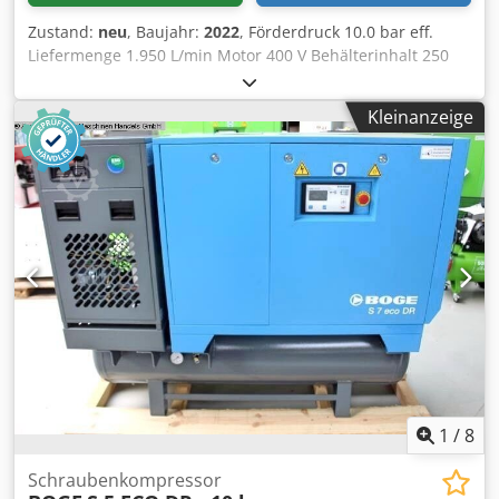
Zustand:
neu
, Baujahr:
2022
, Förderdruck 10.0 bar eff.
Liefermenge 1.950 L/min Motor 400 V Behälterinhalt 250
Liter Maschinengewicht ca. 467 kg. Gesamtleistungsbedarf
15.0 kW Abmessung L-B-H 1915 x 650 x 1640 mm
Kleinanzeige
Ausstellungsmaschine / noch nicht im Einsatz gewesen
neue BOGE SOLID Modellreihe ~ Listenpreis : 13.576 Euro /
Sonderpreis auf Anfrage Hergestellt in Deutschland
Ausstattung: Dcedpfsw U U Scsx Aa Dok - mit Behälter und
Trockner / sofort einsetzbar - Mikroprozessor Steuerung
SOLID base control - Netzdrucksensor - Riemengetriebenes
Antriebssystem - niedrige Drucklufttemparatur durch
wirksamen Nachkühler - liegend untergebauter
Druckluftbehälter - inklusive Kälte Drucklufttrockner *
automatisch arbeitend mit Vor- und Nachfilter ( montiert ) (
auch lieferbar mit 7,5 bar )
1
/
8
Schraubenkompressor