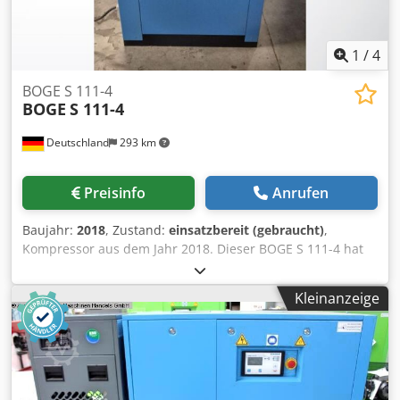
1
/
4
BOGE S 111-4
BOGE
S 111-4
Deutschland
293 km
Preisinfo
Anrufen
Baujahr:
2018
, Zustand:
einsatzbereit (gebraucht)
,
Kompressor aus dem Jahr 2018. Dieser BOGE S 111-4 hat
einen Luftdurchsatz von 17,10 m³/min und einen Enddruck
von 10 bar. Er ist mit einem Kältetrockner Modell DS220,
Kleinanzeige
Baujahr 2017, ausgestattet. Wenn Sie auf der Suche nach
hochwertiger Druckluft sind, sollten Sie den BOGE S 111-4
Kompressor in Betracht ziehen, den wir zum Verkauf
anbieten. Kontaktieren Sie uns für weitere Details. •
Zustand: Gebraucht, nicht überholt - ohne Garantie •
Technische Daten: • Luftdurchsatz: 17,10 m³/min •