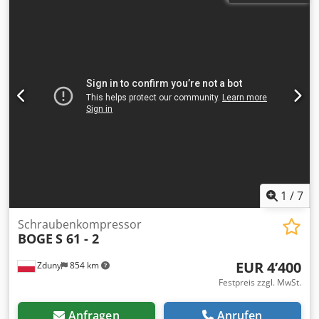
Motorleistung : 75 + 2,2 Kw Laufleistung ca 36.000 h
1
/
7
Schraubenkompressor
BOGE
S 61 - 2
EUR 4’400
Zduny
854 km
Festpreis zzgl. MwSt.
Anfragen
Anrufen