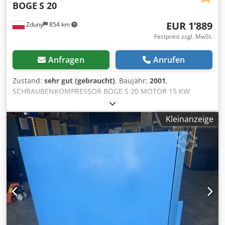
BOGE
S 20
EUR 1’889
Zduny
854 km
Festpreis zzgl. MwSt.
Anfragen
Anrufen
Zustand:
sehr gut (gebraucht)
, Baujahr:
2001
,
SCHRAUBENKOMPRESSOR BOGE S 20 MOTOR 15 KW
PUMPENLEISTUNG 2,06m3/min Dcodogzv Epopfx Aa Dok
DRUCK 10 BAR BAUJAHR 2001 KOMPRESSOR VOLL
Kleinanzeige
FUNKTIONSFÄHIG. NETTOPREIS 8500,- BRUTTOPREIS
10455,- WIR BIETEN GARANTIE, SERVICE, REPARATUREN.