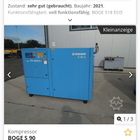
Zustand:
sehr gut (gebraucht)
, Baujahr:
2021
,
Funktionsfähigkeit:
voll funktionsfähig
, BOGE S18 ECO
Schraubenkompressor mit Frequenzumrichter, nach
Service Dodpfx Ajw Awrcoa Djck Technische Daten
Kleinanzeige
Leistung: 2,60 m³/min (2600 l/min); Motorleistung: 18,5 kW;
Maximaldruck: 10 bar; Betriebsstunden: 12.106 h Baujahr:
2021 Nettopreis: 17.500 PLN Bruttopreis: 21.525 PLN Unten
finden Sie einen Link zur Videoaufnahme.
1
/
3
Kompressor
BOGE
S 90