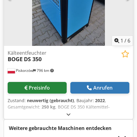
1
/
6
Kälteentfeuchter
BOGE
DS 350
Piskorzów
796 km
Preisinfo
Anrufen
Zustand:
neuwertig (gebraucht)
, Baujahr:
2022
,
Gesamtgewicht:
250 kg
, BOGE DS 350 Kältemittel-
Luftentfeuchter Leistung : 35 m3/min Dcodpoxcb Edjfx Aa
Dok Baujahr : 2022
Weitere gebrauchte Maschinen entdecken