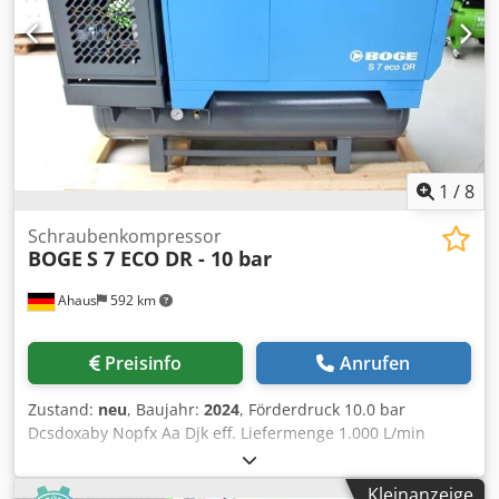
Endauslassdruck: 10 bar • Motordrehzahl: 1490 U/min •
Nennleistung: Hauptantrieb - 110 KW Gebläsemotor - 3 KW
Zusätzliche Ausstattung Djdpfey Dggxsx Aa Dock •
Kältetrockner: • Hersteller: Boge • Modell: DS220 •
Herstellungsjahr: 2017
1
/
8
Schraubenkompressor
BOGE
S 7 ECO DR - 10 bar
Ahaus
592 km
Preisinfo
Anrufen
Zustand:
neu
, Baujahr:
2024
, Förderdruck 10.0 bar
Dcsdoxaby Nopfx Aa Djk eff. Liefermenge 1.000 L/min
Motor 400 V Behälterinhalt 250 Liter Maschinengewicht ca.
410 kg. Gesamtleistungsbedarf 7.5 kW Abmessung L-B-H
Kleinanzeige