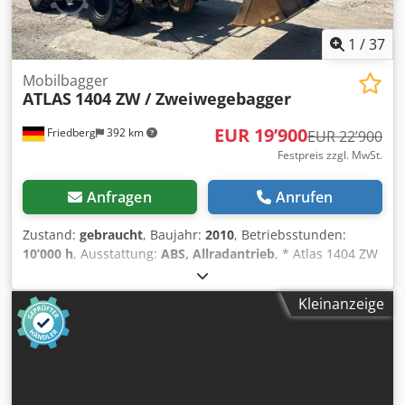
1
/
37
Mobilbagger
ATLAS
1404 ZW / Zweiwegebagger
EUR 19’900
Friedberg
392 km
EUR 22’900
Festpreis zzgl. MwSt.
Anfragen
Anrufen
Zustand:
gebraucht
, Baujahr:
2010
, Betriebsstunden:
10’000 h
, Ausstattung:
ABS, Allradantrieb
, * Atlas 1404 ZW
Zweiwegebagger * Bj: 2010 * Bst: 10.000 h * hydr. Pratzen
Dedpfxszf T Uve Acbock * Rückfahrkamera * mehr Bilder
Kleinanzeige
und Videos per Whatsapp * Angaben ohne Gewähr und
Zwischenverkauf vorbehalten.