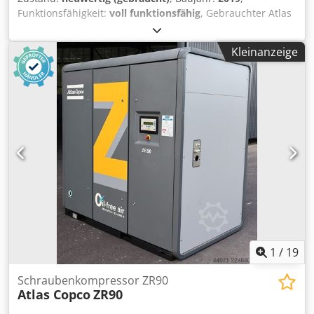
Funktionsfähigkeit:
voll funktionsfähig
, Gebrauchter Atlas
Copco FX6 Kältetrockner Djdpfszrtbiox Acbsck 2,34 m3/min
14 bar Baujahr: 2019
Kleinanzeige
1
/
19
Schraubenkompressor ZR90
Atlas Copco
ZR90