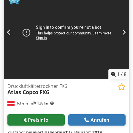
1
/
8
Druckluftkältetrockner FX6
Atlas Copco
FX6
Hohenems
128 km
Preisinfo
Anrufen
Zustand:
neuwertig (gebraucht)
, Baujahr:
2019
,