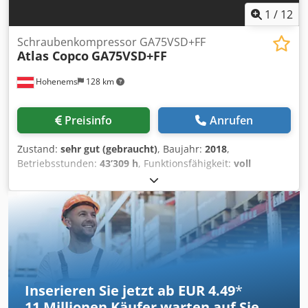
1
/
12
Schraubenkompressor GA75VSD+FF
Atlas Copco
GA75VSD+FF
Hohenems
128 km
Preisinfo
Anrufen
Zustand:
sehr gut (gebraucht)
, Baujahr:
2018
,
Betriebsstunden:
43’309 h
, Funktionsfähigkeit:
voll
funktionsfähig
, Schraubenkompressor Atlas Copco
GA75VSD+FF Umrichter und Trockner integriert 75 kW
12.75 bar Dcjdpfx Acszp Urwsbok 15.50 m3/min Baujahr:
2018 Betriebsstunden: 43.309
Inserieren Sie jetzt ab EUR 4.49
*
11 Millionen
Käufer warten auf Sie