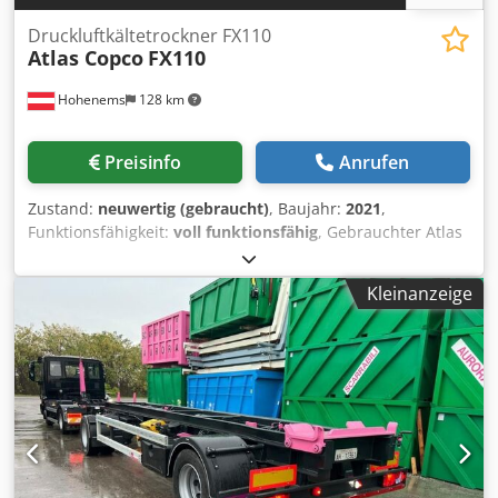
Druckluftkältetrockner FX110
Atlas Copco
FX110
Hohenems
128 km
Preisinfo
Anrufen
Zustand:
neuwertig (gebraucht)
, Baujahr:
2021
,
Funktionsfähigkeit:
voll funktionsfähig
, Gebrauchter Atlas
Copco FD310 Kältetrockner Dodpezkvbpofx Acbock 6,48
m3/min 14 bar Baujahr 2021
Kleinanzeige