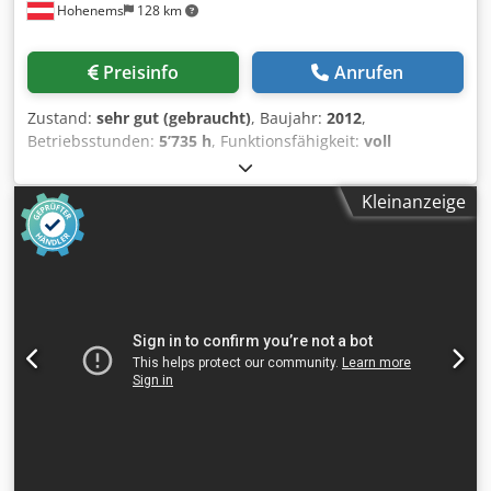
Hohenems
128 km
Preisinfo
Anrufen
Zustand:
sehr gut (gebraucht)
, Baujahr:
2012
,
Betriebsstunden:
5’735 h
, Funktionsfähigkeit:
voll
funktionsfähig
, Ölfreier Schraubenkompressor Atlas
Copco ZR90 90 kW Dcedpjzqvvaefx Acbsk 7.50 bar 14
Kleinanzeige
m3/min Baujahr: 2012 Betriebsstunden: 5735