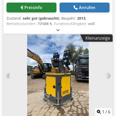
Preisinfo
Anrufen
Zustand:
sehr gut (gebraucht)
, Baujahr:
2013
,
Betriebsstunden:
72’688 h
, Funktionsfähigkeit:
voll
funktionsfähig
, Schraubenkompressor Atlas Copco
GA45VSDFF Umrichter und Trockner integriert. 45 kW 12,75
Kleinanzeige
bar Dcsdpeznlx Sjfx Acbok 8,67 m3/min Baujahr: 2013
Betriebsstunden: 72.688 h
1
/
6