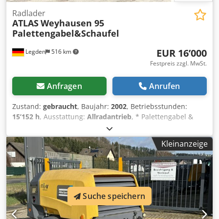
Radlader
ATLAS
Weyhausen 95
Palettengabel&Schaufel
EUR 16’000
Legden
516 km
Festpreis zzgl. MwSt.
Anfragen
Anrufen
Zustand:
gebraucht
, Baujahr:
2002
, Betriebsstunden:
15’152 h
, Ausstattung:
Allradantrieb
, * Palettengabel &
Schaufel * geschl. Kabine * Hydraulik Vorne *
Motorleistung 74kW * Baujahr: 2002 * Arbeitsscheinwerfer
Kleinanzeige
----Interne Fahrzeugnummer 9531----
Irrtümer&Zwischenverkauf vorbehalten Dodpfx Acjzp
Ddpebock WhatsApp-Support verfügbar! Bei Fragen zum
Fahrzeug oder für weitere Infos schreiben Sie uns gerne
bequem per WhatsApp Whatsapp Deutsch, Englisch --
Suche speichern
Whatsapp Deutsch, Englisch, Arabisch