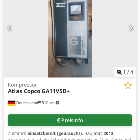
haben noch Fragen? Wir beraten Sie gern!
1
/
4
Kompressor
Atlas Copco
GA11VSD+
Deutschland
510 km
Preisinfo
Zustand:
einsatzbereit (gebraucht)
, Baujahr:
2013
,
Angeboten wird ein Schraubenkompressor Atlas Copco mit