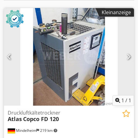
Kleinanzeige
1
/
1
Druckluftkältetrockner
Atlas
Copco FD 120
Mindelheim
219 km