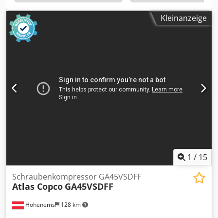
Kleinanzeige
1
/
15
Schraubenkompressor GA45VSDFF
Atlas Copco
GA45VSDFF
Hohenems
128 km