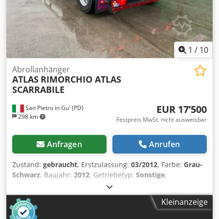
1
/
10
Abrollanhänger
ATLAS
RIMORCHIO ATLAS
SCARRABILE
EUR 17’500
San Pietro in Gu' (PD)
298 km
Festpreis MwSt. nicht ausweisbar
Anfragen
Anrufen
Zustand:
gebraucht
, Erstzulassung:
03/2012
, Farbe:
Grau-
Schwarz
, Baujahr:
2012
, Getriebetyp:
Sonstige
,
KENNZEICHEN: AH12361 BEZEICHNUNG: AUFLIEGENDER
AUFLADER-ANHÄNGER ATLAS, SANDGESTRAHLT UND NEU
Kleinanzeige
LACKIERT REFERENZ: 25R02 JAHR: 03/2012 ACHSEN: 2
RADSTAND: 4800 MAXIMALE LÄNGE: 9,16 m HERKUNFT: