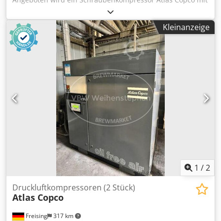
integriertem Kältetrockner. Leistung: 11kW,
Motordrehzahl: 7700U/min, Betriebsdruck: 12,75bar,
Kleinanzeige
Kapazität: 32l/s, drehzahlgeregelt, Betriebsstunden:
9035h, Gewicht: 271kg. Eine Besichtigung vor Ort ist
möglich. Dsdpszq Ec Nsfx Acbock
1
/
2
Druckluftkompressoren (2 Stück)
Atlas Copco
Freising
317 km