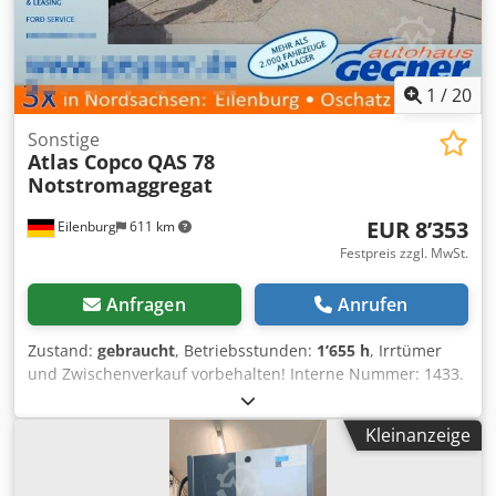
1
/
20
Sonstige
Atlas Copco
QAS 78
Notstromaggregat
EUR 8’353
Eilenburg
611 km
Festpreis zzgl. MwSt.
Anfragen
Anrufen
Zustand:
gebraucht
, Betriebsstunden:
1’655 h
, Irrtümer
und Zwischenverkauf vorbehalten! Interne Nummer: 1433.
PERKINS-Motor Das Fahrzeug ist unaufbereitet!
Bundesweite Anlieferung gegen Aufpreis möglich.
Kleinanzeige
Dcedpfxszp Avke Acbjk Irrtümer und Zwischenverkauf
vorbehalten. Gerne nehmen wir Ihr Fahrzeug in Zahlung.
Finanzierung / Leasing auch ohne Anzahlung möglich! Sie