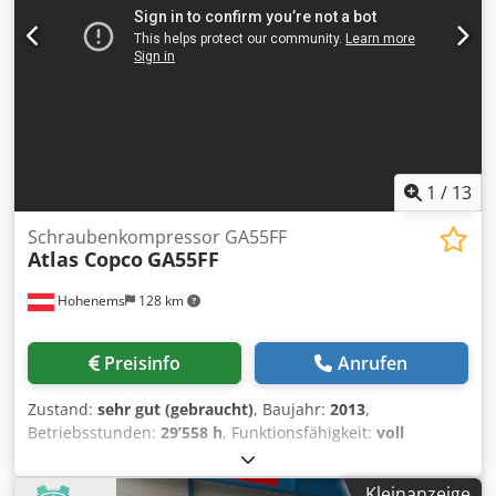
1
/
13
Schraubenkompressor GA55FF
Atlas Copco
GA55FF
Hohenems
128 km
Preisinfo
Anrufen
Zustand:
sehr gut (gebraucht)
, Baujahr:
2013
,
Betriebsstunden:
29’558 h
, Funktionsfähigkeit:
voll
funktionsfähig
, Schraubenkompressor Atlas Copco GA55FF
Trockner integriert 55 kW 9,75 bar 8,94 m3/min Baujahr:
Kleinanzeige