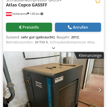
Atlas Copco
GA55FF
Hohenems
128 km
Preisinfo
Anrufen
Zustand:
sehr gut (gebraucht)
, Baujahr:
2012
,
Betriebsstunden:
36’734 h
, Schraubenkompressor Atlas
Copco GA55FF Trockner integriert 55 kW 9,80 bar
Dcsdszphrwepfx Acbok 8,87 m3/min Baujahr: 2012
Kleinanzeige
Betriebsstunden: 36.734