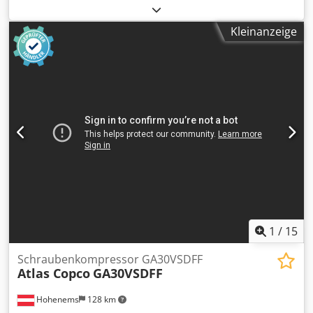
funktionsfähig
, Ölfreier Schraubenkompressor ZT250FF
Djdszmdrbjpfx Acbeck Trockner integriert. 250 kW 10 bar
Kleinanzeige
42,31 m3/min Baujahr: 2012 Betriebsstunden: 19.221
1
/
15
Schraubenkompressor GA30VSDFF
Atlas Copco
GA30VSDFF
Hohenems
128 km