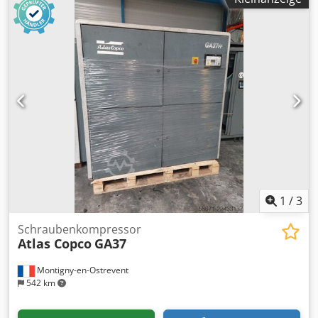
2013 Dcodpfxjzil Iio Acbsk Betriebsstunden: 29.558
1
/
3
Schraubenkompressor
Atlas Copco
GA37
Montigny-en-Ostrevent
542 km