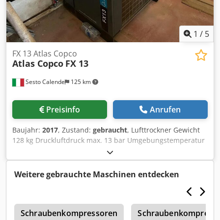
1
/
5
FX 13 Atlas Copco
Atlas Copco
FX 13
Sesto Calende
125 km
Preisinfo
Anrufen
Baujahr:
2017
, Zustand:
gebraucht
, Lufttrockner Gewicht
128 kg Druckluftdruck max. 13 bar Umgebungstemperatur
max. 46 °C Dcedpfx Acow Da Enobok
Weitere gebrauchte Maschinen entdecken
e
Schraubenkompressoren
Schraubenkompress