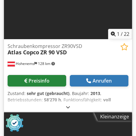
1
/
22
Schraubenkompressor ZR90VSD
Atlas Copco
ZR 90 VSD
Hohenems
128 km
Preisinfo
Anrufen
Zustand:
sehr gut (gebraucht)
, Baujahr:
2013
,
Betriebsstunden:
58’270 h
, Funktionsfähigkeit:
voll
funktionsfähig
, Ölfreier Schraubenkompressor Atlas
Copco ZR90VSD Umrichter integriert 90 kW Dcsdpjzmwc
Kleinanzeige
Hsfx Acbjk 9 bar 15,50 m3/min Baujahr: 2013
Betriebsstunden: 58.270