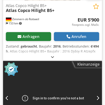
Atlas Copco Hilight B5+
Atlas Copco
Hilight B5+
EUR 5’900
Zimmern ob Rottweil
153 km
Festpreis zzgl. MwSt.
Anfragen
Anrufen
Zustand:
gebraucht
, Baujahr:
2016
, Betriebsstunden:
6’494
h
, Atlas Copco Hilight B5+ Baujahr : 2016 Djdoy R Atzepfx
Acbeck Betriebsstunden: 6.494 Std. LED-Beleuchtung: 4 ×
350 W Lichtabdeckung: bis zu 5.000 m² Gewicht: 981 kg
Kleinanzeige