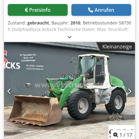
Preisinfo
Anrufen
Zustand:
gebraucht
, Baujahr:
2010
, Betriebsstunden 58730
h Dsdpfoydlycjx Acbsck Technische Daten: Max. Druckluft:
14 bar Umgebungstemperatur, max.: 50°C Kältemittel:
R410A, 0,86 kg Anschluss: 230 V Gewicht, ca.: 154 kg
Kleinanzeige
1
/
17