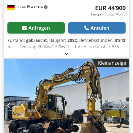
EUR 44’900
Passau
437 km
Festpreis zzgl. MwSt.
Anfragen
Anrufen
Zustand:
gebraucht
, Baujahr:
2022
, Betriebsstunden:
3’242
h
, ---- Leistung 200kva/157kw Dcsdpfx Acezrkuasbsk 585
Liter Kraftstofftank 3242 h, BJ 12/2022 Steckdosen 125-63-
32-16A + DS Fehlerstromschutzschalter Typ B
Kleinanzeige