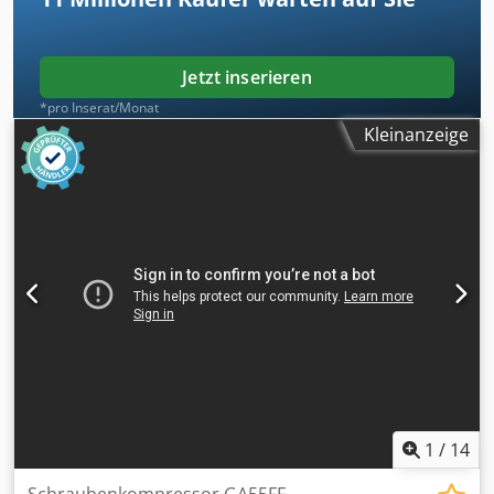
Jetzt inserieren
*pro Inserat/Monat
Kleinanzeige
1
/
14
Schraubenkompressor GA55FF