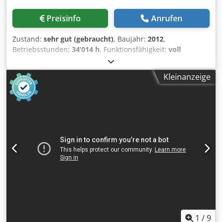
Preisinfo
Anrufen
Zustand:
sehr gut (gebraucht)
, Baujahr:
2012
,
Betriebsstunden:
34’014 h
, Funktionsfähigkeit:
voll
funktionsfähig
, Schraubenkompressor Atlas Copco
GA30VSDFF 30 kW 12,80 bar 5,58 m3/min Dedpfx
Kleinanzeige
Acszkwfvobjck Baujahr: 2012 Betriebsstunden: 34.014
1
/
9