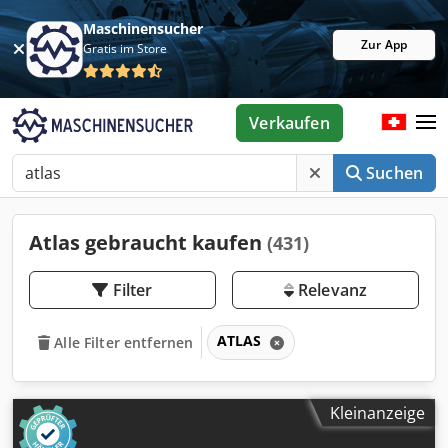
Maschinensucher
Zur App
Gratis im Store
Verkaufen
Suchen
Atlas gebraucht kaufen
(431)
Filter
Relevanz
ATLAS
Alle Filter entfernen
Kleinanzeige