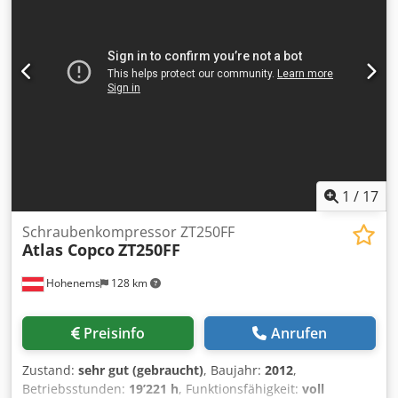
1
/
17
Schraubenkompressor ZT250FF
Atlas Copco
ZT250FF
Hohenems
128 km
Preisinfo
Anrufen
Zustand:
sehr gut (gebraucht)
, Baujahr:
2012
,
Betriebsstunden:
19’221 h
, Funktionsfähigkeit:
voll