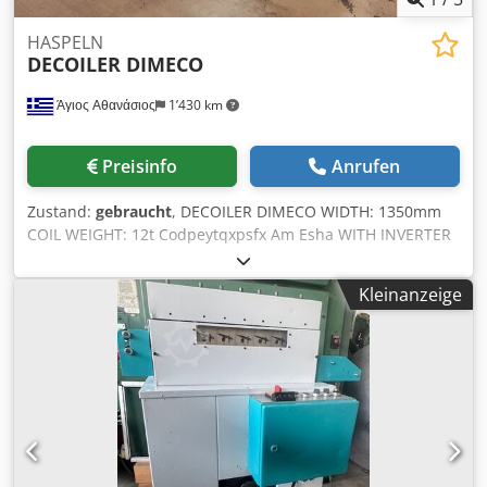
HASPELN
DECOILER DIMECO
Άγιος Αθανάσιος
1’430 km
Preisinfo
Anrufen
Zustand:
gebraucht
, DECOILER DIMECO WIDTH: 1350mm
COIL WEIGHT: 12t Codpeytqxpsfx Am Esha WITH INVERTER
HYDRAULIC OPEN / CLOSE
Kleinanzeige