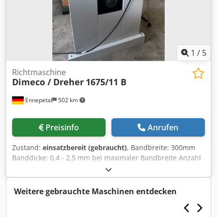
1
/
5
Richtmaschine
Dimeco / Dreher
1675/11 B
Ennepetal
502 km
Preisinfo
Anrufen
Zustand:
einsatzbereit (gebraucht)
, Bandbreite: 300mm
Banddicke: 0,4 - 2,5 mm bei maximaler Bandbreite Anzahl
Richtwalzen: 11 St. Anzahl Einzugwalzen: 2 St. Anzahl
Auszugwalzen: 2 St. Walzendurchmesser: 60 mm Alle
Oberwalzen manuell einstellbar Alle unteren Walzen über
Weitere gebrauchte Maschinen entdecken
Zahnräder miteinander verbunden Geschwindigkeit
variabel, manuell einstellbar über Handrad Cjdpfx