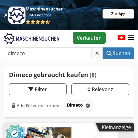
Maschinensucher
Zur App
Gratis im Store
Verkaufen
Suchen
Dimeco gebraucht kaufen
(8)
Filter
Relevanz
Dimeco
Alle Filter entfernen
Kleinanzeige