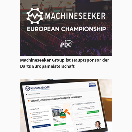
Drehmasch
Drehmaschine
Emco Drehmaschine
Emcomat
Emcomill
Machineseeker Group ist Hauptsponsor der
Mecof
Darts Europameisterschaft
Mikromat
Tornos Multideco
Wmw Drehbank
Wmw Drehmaschine