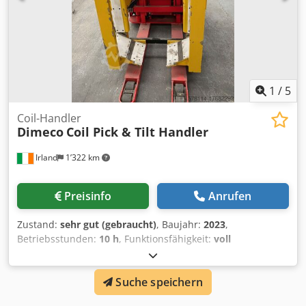
1
/
5
Coil-Handler
Dimeco
Coil Pick & Tilt Handler
Irland
1’322 km
Preisinfo
Anrufen
Zustand:
sehr gut (gebraucht)
, Baujahr:
2023
,
Betriebsstunden:
10 h
, Funktionsfähigkeit:
voll
funktionsfähig
, Gewicht der Spule:
2’000 kg
,
Außendurchmesser der Spule:
1’500 mm
,
Suche speichern
Spuleninnendurchmesser:
508 mm
, Streubreite:
900 mm
,
Dimeco Coil Pick & Tilt Coil-Handler Maschinentyp: Coil-