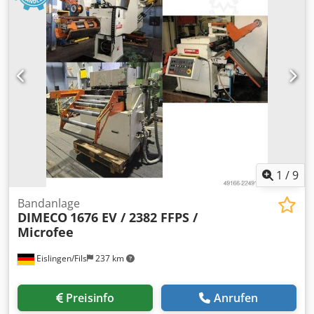
1
/
9
Bandanlage
DIMECO
1676 EV / 2382 FFPS /
Microfee
Eislingen/Fils
237 km
Preisinfo
Anrufen