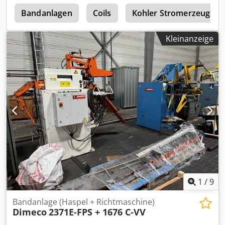
Amjyztzds Esha Schlaufensteuerung über Tastarm
r
Bandführung am Einlauf Rollenkorb am Auslauf
Bandanlagen
Coils
Kohler Stromerzeuger
Kleinanzeige
1
/
9
Bandanlage (Haspel + Richtmaschine)
Dimeco
2371E-FPS + 1676 C-VV