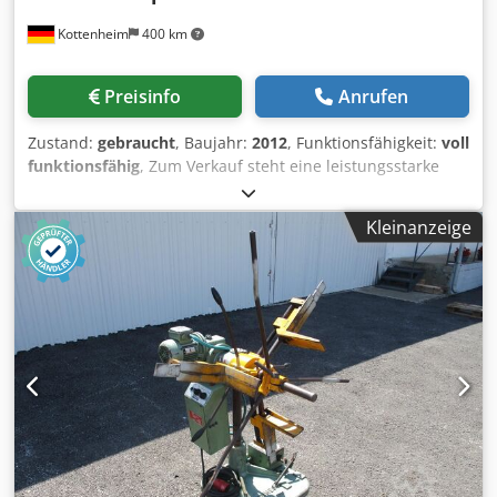
Kottenheim
400 km
Preisinfo
Anrufen
Zustand:
gebraucht
, Baujahr:
2012
, Funktionsfähigkeit:
voll
funktionsfähig
, Zum Verkauf steht eine leistungsstarke
DIMECO LINAPUNCH MC-F CNC-Coilstanzanlage zur
automatisierten Bearbeitung von Bandmaterial direkt vom
Kleinanzeige
Coil. Die Anlage eignet sich besonders für die
wirtschaftliche Fertigung von Lochblechen,
Montageplatten, Befestigungsschienen,
Lüftungskomponenten sowie kundenspezifischen
Stanzteilen in mittleren und großen Stückzahlen. Durch
die direkte Verarbeitung vom Coil werden
Materialverbrauch, Rüstzeiten und Stückkosten deutlich
reduziert. Die LINAPUNCH-Technologie kombiniert die
Flexibilität einer CNC-Stanzmaschine mit der Produktivität
einer kontinuierlichen Coil-Linie. Die Anlage arbeitet mit
standardisierten Thick-Turret-Werkzeugen und ermöglicht
hochproduktive Fertigungsabläufe. Technische Daten