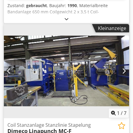
Zustand:
gebraucht
, Baujahr:
1990
, Materialbreite
Bandanlage 650 mm Coilgewicht 2 x 3,5 t Coil-
Innendurchmesser 460 - 530 mm Coil-Außendurchmesser
1500 mm Materialstärke Bandanlage 0,8 - 3,0 mm Anzahl
Kleinanzeige
der Richtwalzen 7 Anzahl der Ein- und Auszugswalzen 4
Walzendurchmesser 80 mm Vorschublänge 0 - 500 mm
Antriebsleistung 10,0 kW Gewicht 10,0 t Raumbedarf
Bandanlage (LxBxH) 8,8 x 4,0 x 2,55 m Richtmaschine
Dimeco, 1676 EV mit Einführtisch und Vorbiegerolle,
hydraulischer Ladebrücke Chsdpfozrprwex Am Eja
Doppelhaspel 2382 FFPS mit pneumatischer
Nachlaufbremse, hydraulischer Zentralspreizung,
hydraulischer Andrückrolle, Ladestuhl elektronischer
Walzenvorschub Microfeed 1140 E mit DC-Antrieb,
pneumatischer Zwischenlüftung kann nur ohne in Betrieb
nehmen angeboten werden - Video beim Abgeber vor
Abbau vorhanden
1
/
7
Coil Stanzanlage Stanzlinie Stapelung
Dimeco
Linapunch MC-F