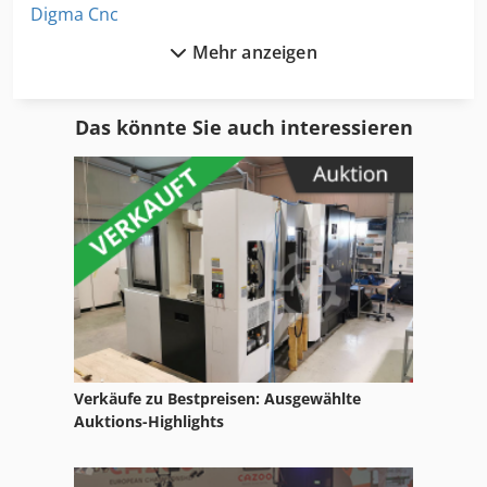
Digma Cnc
Mehr anzeigen
Dmf
Dmf Dmg
Das könnte Sie auch interessieren
Dmg
Dmg Drehmaschine
Dmg Ecoline
Dmg Milltap
Dmg Ntx
Doppelhaspel
Verkäufe zu Bestpreisen: Ausgewählte
Doppelspindel
Auktions-Highlights
Doppelspindel Drehmaschine