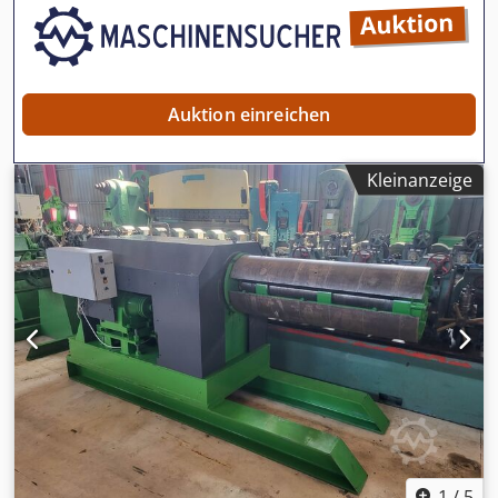
werden
Auktion einreichen
Kleinanzeige
1
/
5