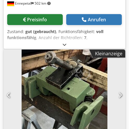
Ennepetal
502 km
Preisinfo
Anrufen
Zustand:
gut (gebraucht)
, Funktionsfähigkeit:
voll
funktionsfähig
, Anzahl der Richtrollen:
7
,
Außendurchmesser der Spule:
1’400 mm
,
Spuleninnendurchmesser:
508 mm
, Walzendurchmesser:
Kleinanzeige
80 mm
, Anzahl Einzugswalzen:
2
, Durchmesser der
Vorschubwalze:
80 mm
, Richtwalzendurchmesser:
80 mm
,
Coilbreite:
400 mm
, Tragkraft:
3’000 kg
, 1. Haspel Fabrikat:
Dimeco Typ: 2371 E-FPS Baujahr: 2006 Tragkraft: max. 3to
Bandbreite: max. 600 mm Spreizbereich: 470 – 530 mm
Coil – Außendurchmesser: max. 1.400mm Ausgerüstet mit:
• Hydraulischer Spreizung • Pneumatischer Andrückrolle
von oben • 6 St. Bandbegrenzungsarmen • Pneumatische
Scheibenbremse 2. Richtmaschine Fabrikat: Dimeco Typ:
1676 C-VV Baujahr: 2000 Bandbreite: max. 400 mm
Chedpstgvgpjfx Am Eja Banddicke: 0,8 – 4,5 mm Anzahl
Richtwalzen: 7 St. Anzahl Ein- und Auszugwalzen: je 2 St.
Walzendurchmesser: 80 mm Ausgerüstet mit: •