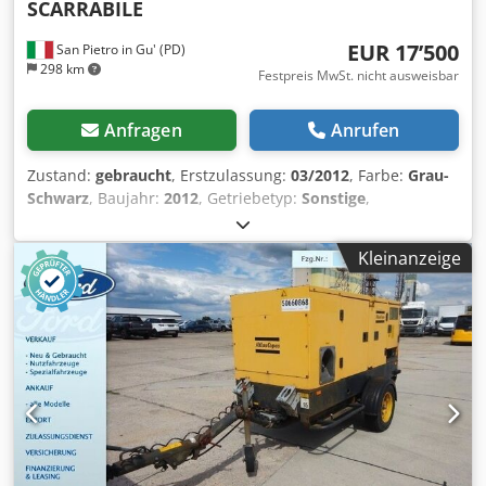
SCARRABILE
EUR 17’500
San Pietro in Gu' (PD)
298 km
Festpreis MwSt. nicht ausweisbar
Anfragen
Anrufen
Zustand:
gebraucht
, Erstzulassung:
03/2012
, Farbe:
Grau-
Schwarz
, Baujahr:
2012
, Getriebetyp:
Sonstige
,
KENNZEICHEN: AH12361 BEZEICHNUNG: AUFLIEGENDER
AUFLADER-ANHÄNGER ATLAS, SANDGESTRAHLT UND NEU
Kleinanzeige
LACKIERT REFERENZ: 25R02 JAHR: 03/2012 ACHSEN: 2
RADSTAND: 4800 MAXIMALE LÄNGE: 9,16 m HERKUNFT:
Italien ZULÄSSIGES GESAMTGEWICHT: 16400 kg -
ANHÄNGER: 20000 kg bei voller Beladung AUSFÜHRUNG:
Auflader MODELL: ATLAS ADR: ja FAHRZEUGBREITE VON:
5,00 m + 0,20 m BIS: 7,00 m + 0,20 m FEDERUNG:
pneumatisch BREMSEN: Scheibenbremsen REIFEN: 265/70
R19.5 ZUSÄTZLICHE AUSSTATTUNG - 4 neue
Bremsscheiben - neue Bremsbeläge - Verriegelung der
Bremssättel mit Ölleitungen zum Zugfahrzeug - 4 interne