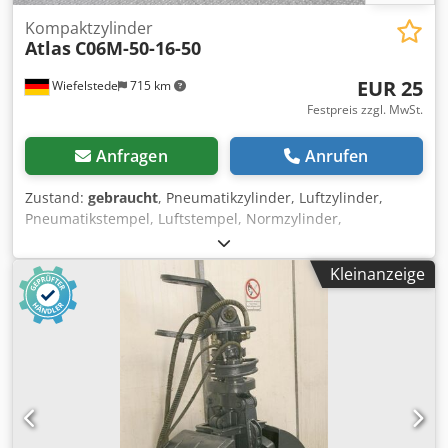
Kompaktzylinder
Atlas
C06M-50-16-50
EUR 25
Wiefelstede
715 km
Festpreis zzgl. MwSt.
Anfragen
Anrufen
Zustand:
gebraucht
, Pneumatikzylinder, Luftzylinder,
Pneumatikstempel, Luftstempel, Normzylinder,
Kompaktzylinder -Hubweg: 50 mm -Kolbendurchmesser:
50 mm -Kolbenstange: 16 mm -Preis: pro Stück -Anzahl: 2
Kleinanzeige
Stück Dedpfsfbmu Sex Al Tokr -Abmessungen: 100/65/H65
mm -Gewicht: 0,75 kg/Stück