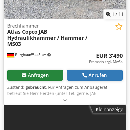
1
/
11
Brechhammer
Atlas Copco
JAB
Hydraulikhammer / Hammer /
MS03
EUR 3’490
Burghaun
445 km
Festpreis zzgl. MwSt.
Anfragen
Anrufen
Zustand:
gebraucht
, Für Anfragen zum Anbaugerät
betreut Sie Herr Herden (unter Tel. gerne. JAB
Hydraulikhammer / Hammer / MS03 / lagernd & sofort
verfügbar Preis: 3.490,00 € netto / 4.153,10 € brutto -
Kleinanzeige
Gewicht (kg): 336 - Länge mit Meißel (mm): 1.500 -
Meisseldurchmesser (mm): 70 Ausstattung: - inkl. MS03
Adapterplatte Viele weitere Adapterplatten (MS01 / MS03 /
MS08 / CW05 / CW10 / CW20 / OQ65 / OQ70/55 / usw...)