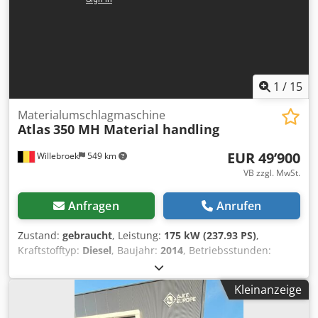
1
/
15
Materialumschlagmaschine
Atlas
350 MH Material handling
EUR 49’900
Willebroek
549 km
VB zzgl. MwSt.
Anfragen
Anrufen
Zustand:
gebraucht
, Leistung:
175 kW (237.93 PS)
,
Kraftstofftyp:
Diesel
, Baujahr:
2014
, Betriebsstunden:
11’094 h
, Atlas 350 MH – Langarm – mit Greif-, Dreh- und
Magnetfunktion – Hydraulische Kabine – 4 Stützen –
Kleinanzeige
Gesamtgewicht 33.500 kg – 11.094 Betriebsstunden – =
Weitere Informationen = Baujahr: 2014 Modelljahr: 2014