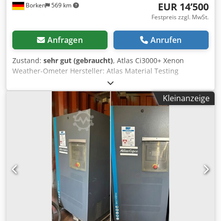
EUR 14’500
Borken
569 km
Festpreis zzgl. MwSt.
Anfragen
Anrufen
Zustand:
sehr gut (gebraucht)
, Atlas Ci3000+ Xenon
Weather-Ometer Hersteller: Atlas Material Testing
Technology LLC Typ: Ci3000+ Modell: Ci3000+ Weather-
Ometer Maschinentyp: Xenon Weather-Ometer /
Kleinanzeige
Bewitterungsprüfgerät Zum Verkauf steht ein gebrauchtes
Atlas Ci3000+ Xenon Weather-Ometer. Das Gerät eignet
sich für künstliche Bewitterung, Lichtalterung,
Materialprüfung, Qualitätskontrolle sowie
Alterungsprüfungen von Kunststoffen, Lacken,
Beschichtungen, Textilien und Werkstoffen. Technische
Daten Lichtquelle: Xenon-Bogenlampe
Lampennennleistung: 4.500 W Betriebsbereich Xenon-
Lampe: 1.700 - 4.500 W Gerätemodell laut Anzeige: Ci3000+
W Probensensor 1: Schwarzstandard Probensensor 2:
Schwarztafel Lichtsensor 1: CI 300 - 400 nm Lichtsensor 2:
CI 420 nm Netzanschluss: 220 / 380 V Frequenz: 50 Hz