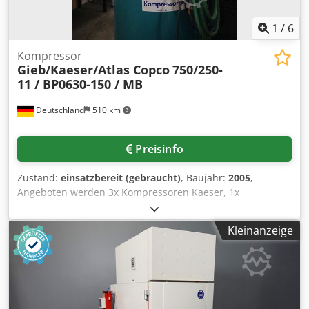
1
/
6
Kompressor
Gieb/Kaeser/Atlas Copco
750/250-
11 / BP0630-150 / MB
Deutschland
510 km
Preisinfo
Zustand:
einsatzbereit (gebraucht)
, Baujahr:
2005
,
Angeboten werden 3x Kompressoren Kaeser, 1x
Kompressor Gieb, 1x Kompressor Atlas Copco und ein
Druckbehälter Maschinen- und Behälterbau. 1)
Kleinanzeige
Kompressor Gieb, 750/250-11, Baujahr: 2005, max.
Betriebsdruck: 11bar, Ansaugleistung: 750l/min,
Leistungsbedarf: 4,0kW. 2) 3x Kompressoren Kaeser EPC
630-150, Baujahr: 1995, max. Betriebsdruck: 10bar,
Hubvolumenstrom: 630l/min, Motorleistung: 3,0kW. 3)
Kompressor Atlas Copco LT mit Schallhaube,