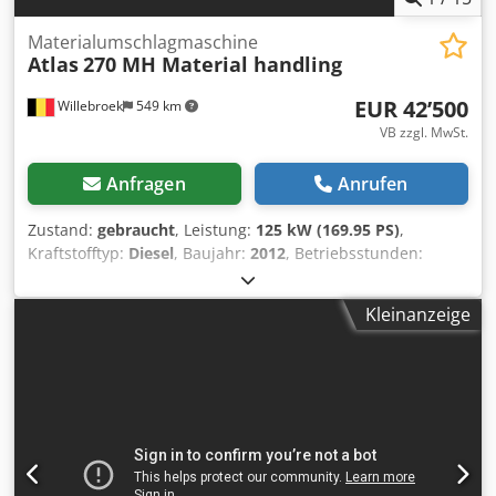
Materialumschlagmaschine
Atlas
270 MH Material handling
EUR 42’500
Willebroek
549 km
VB zzgl. MwSt.
Anfragen
Anrufen
Zustand:
gebraucht
, Leistung:
125 kW (169.95 PS)
,
Kraftstofftyp:
Diesel
, Baujahr:
2012
, Betriebsstunden:
14’463 h
, Atlas 270 MH – Langarm – mit Greif-, Dreh- und
Magnetfunktionen – Hydraulische Kabine – 4 Stabilisatoren
Kleinanzeige
– Gesamtnutzlast: 29.500 kg – 14.464 Betriebsstunden =
Weitere Informationen = Baujahr: 2012 Antrieb: Rad zGG:
29.500 kg Dkedpjzacxbofx Al Tjr CE-Kennzeichnung: ja
Referenznummer: 52 = Firmeninformationen = We are
located between Antwerp and Brussels along the A12
motorway, nearby the port of Antwerp. Opening hours:
Monday till Friday continuously from 8.30 am to 19.00 pm.