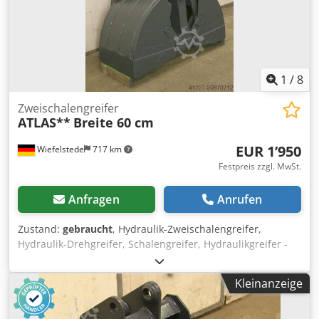
1
/
8
Zweischalengreifer
ATLAS**
Breite 60 cm
EUR 1’950
Wiefelstede
717 km
Festpreis zzgl. MwSt.
Anfragen
Anrufen
Zustand:
gebraucht
, Hydraulik-Zweischalengreifer,
Hydraulik-Drehgreifer, Schalengreifer, Hydraulikgreifer -
Schaufelbreite: 600 mm Dkjdpfxjx R Sv Es Al Tsr -Inhalt:
400 l -Öffnungsweite: 1400 mm -komplett: mit Drehservo -
Kleinanzeige
Aufnahmebolzen: Ø 80 mm -Aufnahme Zwischenmass: 340
mm -Gewicht: 700 kg