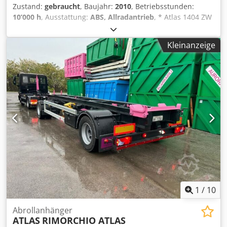
Zustand:
gebraucht
, Baujahr:
2010
, Betriebsstunden:
10’000 h
, Ausstattung:
ABS, Allradantrieb
, * Atlas 1404 ZW
Zweiwegebagger * Bj: 2010 * Bst: 10.000 h * hydr. Pratzen
* Rückfahrkamera Dodpfxezf T Uvo Al Tokr * mehr Bilder
Kleinanzeige
und Videos per Whatsapp * Angaben ohne Gewähr und
Zwischenverkauf vorbehalten.
1
/
10
Abrollanhänger
ATLAS
RIMORCHIO ATLAS