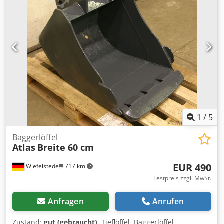
1
/
5
Baggerlöffel
Atlas
Breite 60 cm
EUR 490
Wiefelstede
717 km
Festpreis zzgl. MwSt.
Anfragen
Anrufen
Zustand:
gut (gebraucht)
, Tieflöffel, Baggerlöffel,