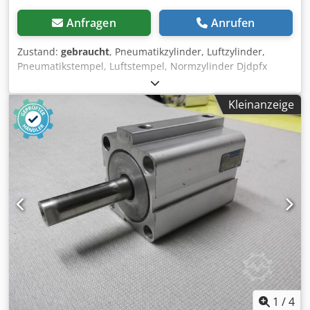
Anfragen
Anrufen
Zustand:
gebraucht
, Pneumatikzylinder, Luftzylinder,
Pneumatikstempel, Luftstempel, Normzylinder Djdpfx
Alofbnkae Tokr -Hubweg: 250 mm -Kolbendurchmesser: 40
mm -Kolbenstange: 16 mm -Preis: pro Stück -Anzahl: 2
Kleinanzeige
Stück -Abmessungen: 410/55/H55 mm -Gewicht: 1,5
kg/Stück
1
/
4