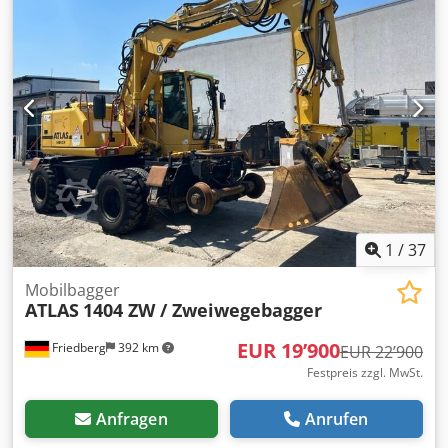
1
/
37
Mobilbagger
ATLAS
1404 ZW / Zweiwegebagger
EUR 19’900
Friedberg
392 km
EUR 22’900
Festpreis zzgl. MwSt.
Anfragen
Anrufen