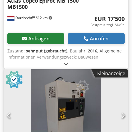
Atlas Copco
Epiroc MB 1500
MB1500
EUR 17’500
Dordrecht
612 km
Festpreis zzgl. MwSt.
Anfragen
Anrufen
Zustand:
sehr gut (gebraucht)
, Baujahr:
2016
, Allgemeine
Informationen Verwendungszweck: Bauwesen
Referenznummer: 4 Gewichte Leergewicht: 1.300 kg
Funktionell Abmessungen des Laderaums: 200 x 70 x 60
Kleinanzeige
cm CE-Kennzeichnung: ja Wartung, Verlauf und Zustand
Zahl der Eigentümer: 1 Djdpfxjvpq Thj Al Tokr Technischer
Zustand: sehr gut Optischer Zustand: sehr gut Weitere
Informationen Passend für folgende Maschinen: 17-29ton
Lieferbedingungen: EXW Arbeitsdruck: 160-180 bar
Erforderlicher hydraulischer Fluss: 155 l/min
Schlagfrequenz: 330-680 Letzte Inspektion: 2025-01-02
Produktionsland: DE Weitere Informationen Wenden Sie
sich an Ö. Inalkac, um weitere Informationen zu erhalten.