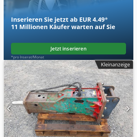
Fragen? Wir beraten Sie gern!
Inserieren Sie jetzt ab EUR 4.49
*
11 Millionen
Käufer warten auf Sie
Jetzt inserieren
*pro Inserat/Monat
Kleinanzeige