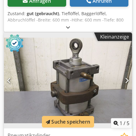
Anfragen
Anrufen
Zustand:
gut (gebraucht)
, Tieflöffel, Baggerlöffel,
Abbruchlöffel -Breite: 600 mm -Höhe: 600 mm -Tiefe: 800
mm -Aufnahme Zwischenmass: 255/200 mm -Bohrung: Ø
45/50 mm Dkedpfjb A I Rcox Al Tsr -Aufreisszähne -die
Kleinanzeige
Aufnahme am Löffel kann von uns gegen Aufpreis
geändert werden -Eigengewicht: 160 kg
Suche speichern
1
/
5
Pneumatikzylinder