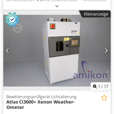
m³/min) Abmessungen: Gesamtabmessungen des C13000
11 bar • 4391 Stunden • Straßenbeleuchtung • Voll
37.5 Breite X 29 Tiefe X 72“ Höhe (95 Breite X 73 Tiefe X
funktionsfähig Zustand: Gebraucht Dkedpfx Aex S Nxajl Ter
183cm Höhe) Erforderliche Stellfläche: 41.5 Breitex 80“
Kleinanzeige
Baujahr: 1981
Tiefe (105 Breite X 203cm Tiefe) Gesamtgewicht: 404 kg
Spannung: 380-220 V 38 A 50 Hz 〜3/N/PE 8 kW 404 kg
Zustand: gebraucht / used Lieferumfang: (Siehe Bild)
(Änderungen und Irrtümer in den technischen Daten,
Angaben sind vorbehalten!) Weitere Fragen können wir
gerne am Telefon für Sie beantworten.
1
/
17
Bewitterungsprüfgerät Lichtalterung
Atlas
Ci3000+ Xenon Weather-
Ometer