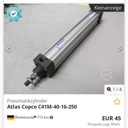
C4-200-40 -Hubweg: 240 mm -Kolbenstange: Ø 40 mm -
Kleinanzeige
Anzahl: 2x Zylinder vorhanden -Preis: pro Stück -
Abmessung:320/280/H470 mm -Gewicht ges.: 34 kg/Stück
1
/
4
Pneumatikzylinder
Atlas Copco
C41M-40-16-250
EUR 45
Wiefelstede
715 km
Festpreis zzgl. MwSt.