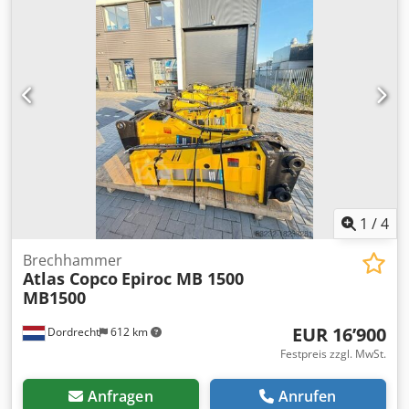
Verwendungszweck: Bauwesen Antrieb: Rad zGG: 33.500
kg CE-Kennzeichnung: ja Referenznummer: 51 =
Firmeninformationen = Dkedpfxoyuix Ro Al Tsr We are
located between Antwerp and Brussels along the A12
motorway, nearby the port of Antwerp. Opening hours:
Monday till Friday continuously from 8.30 am to 19.00 pm.
1
/
4
Brechhammer
Atlas Copco
Epiroc MB 1500
MB1500
EUR 16’900
Dordrecht
612 km
Festpreis zzgl. MwSt.
Anfragen
Anrufen