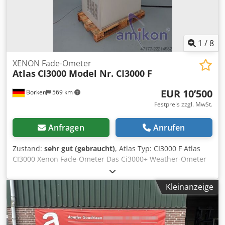
1
/
8
XENON Fade-Ometer
Atlas
CI3000 Model Nr. CI3000 F
EUR 10’500
Borken
569 km
Festpreis zzgl. MwSt.
Anfragen
Anrufen
Zustand:
sehr gut (gebraucht)
, Atlas Typ: CI3000 F Atlas
CI3000 Xenon Fade-Ometer Das Ci3000+ Weather-Ometer
und das Fade-Ometer mit seinen fortschrittlichen digitalen
Regelungssystemen, stellen monumentale
Kleinanzeige
Errungenschaften bei der Anwendung von digitalen und
optischen Technologien in einfach zu bedienenden
Laborbewitterungsgeräten dar. Die 3000-Serie ist von
vielen OEMs in der Textil-, Farb- und