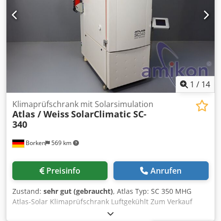
Betriebsdruck: 15bar. 6) Druckbehälter Maschinen- und
Behälterbau, Volumen: 350l, Baujahr: 1997, max.
Betriebsdruck: 16bar, Temperaturbereich: -10°C bis +50°C.
Eine Besichtigung vor Ort ist möglich. Djdszmh Uaopfx Al
Tekr
1
/
14
Klimaprüfschrank mit Solarsimulation
Atlas / Weiss
SolarClimatic SC-
340
Borken
569 km
Preisinfo
Anrufen
Zustand:
sehr gut (gebraucht)
, Atlas Typ: SC 350 MHG
Atlas-Solar Klimaprüfschrank Luftgekühlt Zum Verkauf
steht ein ATLAS SC-340 MHG SolarClimatic Prüfschrank