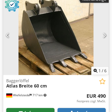
1
/
6
Baggerlöffel
Atlas
Breite 60 cm
EUR 490
Wiefelstede
717 km
Festpreis zzgl. MwSt.