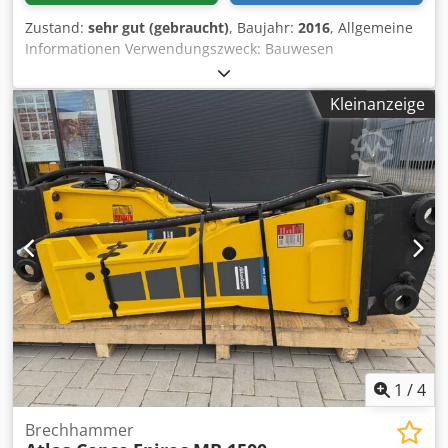
Zustand:
sehr gut (gebraucht)
, Baujahr:
2016
, Allgemeine
Informationen Verwendungszweck: Bauwesen
Referenznummer: 4 Gewichte Leergewicht: 1.300 kg
Funktionell Abmessungen des Laderaums: 200 x 70 x 60
Kleinanzeige
cm CE-Kennzeichnung: ja Wartung, Verlauf und Zustand
Zahl der Eigentümer: 1 Technischer Zustand: sehr gut
Optischer Zustand: sehr gut Weitere Informationen
Passend für folgende Maschinen: 17-29ton
Lieferbedingungen: EXW Arbeitsdruck: 160-180 bar
Erforderlicher hydraulischer Fluss: 155 l/min
Schlagfrequenz: 330-680 Letzte Inspektion: 2025-01-02
Produktionsland: DE Weitere Informationen Wenden Sie
sich an Ö. Inalkac, um weitere Informationen zu erhalten.
Dsdpfx Asvpq Tbsl Tskr
1
/
4
Brechhammer