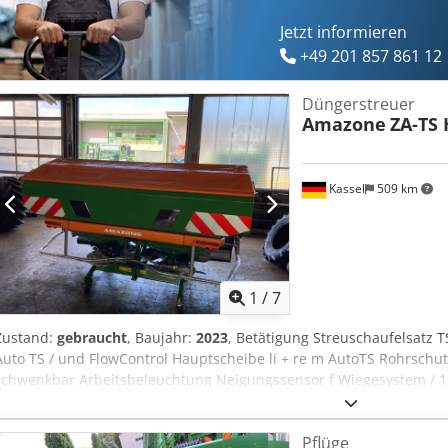
Jetzt informieren
+49 201 857 861 12
Düngerstreuer
Amazone
ZA-TS 
Kassel
509 km
1
/
7
Zustand:
gebraucht
, Baujahr:
2023
, Betätigung Streuschaufelsatz TS
Auto TS / und FlowControl Hauptscheibe li + re m AutoTS Rohrschutz
schwenkbar Arbeitsbeleuchtung Neigungssensor f Wiegesystem / 16
Pflüge