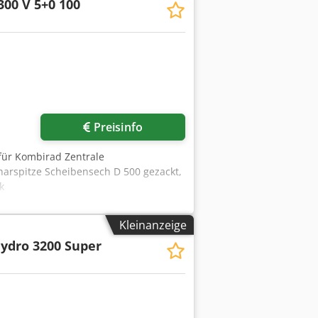
300 V 5+0 100
Preisinfo
 für Kombirad Zentrale
harspitze Scheibensech D 500 gezackt,
k
Kleinanzeige
ydro 3200 Super