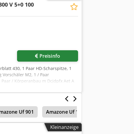
300 V 5+0 100
Preisinfo
rblatt 430, 1 Paar HD-Scharspitze, 1
g Vorschäler M2, 1 / Paar
 Paar / Körperanbau m Dcjdpfx Aet A
mazone Uf 901
Amazone Uf 1501
Amazone Uf 1
Kleinanzeige