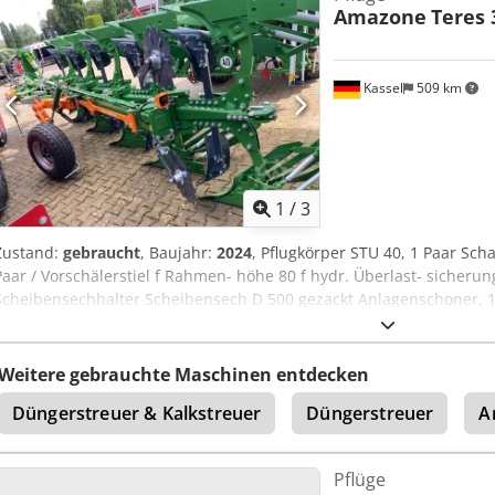
Amazone
Teres 
Kassel
509 km
1
/
3
Zustand:
gebraucht
, Baujahr:
2024
, Pflugkörper STU 40, 1 Paar Scha
Paar / Vorschälerstiel f Rahmen- höhe 80 f hydr. Überlast- sicherun
Scheibensechhalter Scheibensech D 500 gezackt Anlagenschoner, 1
Udyjbkek
Weitere gebrauchte Maschinen entdecken
Düngerstreuer & Kalkstreuer
Düngerstreuer
A
Pflüge