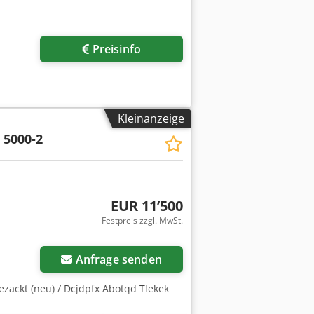
Preisinfo
Kleinanzeige
 5000-2
EUR 11’500
Festpreis zzgl. MwSt.
Anfrage senden
ezackt (neu) / Dcjdpfx Abotqd Tlekek