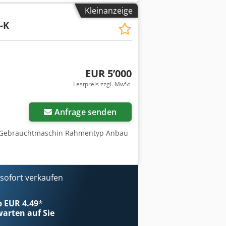
m Fahrzeug oder für weitere Infos
Kleinanzeige
 ----Irrtümer & Zwischenverkauf
-K
EUR 5’000
Festpreis zzgl. MwSt.
Anfrage senden
: Gebrauchtmaschin Rahmentyp Anbau
ofort verkaufen
ab EUR 4.49
*
arten auf Sie