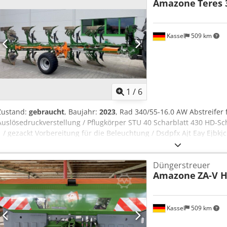
Amazone
Teres 
Kassel
509 km
1
/
6
Zustand:
gebraucht
, Baujahr:
2023
, Rad 340/55-16.0 AW Abstreifer
Auslösedruckverstellung / Pflugkörper STU 40 Scharblatt 430 HD-Sc
1 / gezackt Vorbereitung für die Beleuchtung / Dsdpfx Ajt Eay Ejbkjc
Düngerstreuer
Amazone
ZA-V H
Kassel
509 km