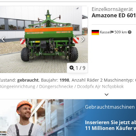
Fahrzeugnummer: 8427 WhatsApp-Support verfügbar! Bei Fragen zu
Einzelkornsägerät
schreiben Sie uns gerne bequem per WhatsApp Whatsapp Whatsapp
Amazone
ED 601
vorbehalten.
Kassel
509 km
1
/
9
Zustand:
gebraucht
, Baujahr:
1998
, Anzahl Räder 2 Maschinentyp
Düngeeinrichtung / Düngerschnecke / Dcodpfx Ajr Ncfqobkok
Gebrauchtmaschinen s
Inserieren Sie jetzt 
11 Millionen
Käufer w