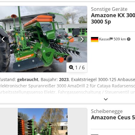
Sonstige Geräte
Amazone
KX 300
3000 Sp
Kassel
509 km
1
/
6
Zustand:
gebraucht
, Baujahr:
2023
, Exaktstriegel 3000-125 Anbauset
elektronischer Spuranreißer 3000 AmaDrill 2 für Cataya Radarsenso
Arbeitsstellungssenso Elektr. Fahrgassenschaltung / Steuerventil 
Aetgpggobkek
Scheibenegge
Amazone
Ceus 5