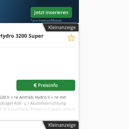
Jetzt inserieren
*pro Inserat/Monat
Kleinanzeige
Hydro 3200 Super
Preisinfo
20 li + re Antrieb Hydro li + re mit
bügel Roll- u / Abstellvorrichtung
 St EasyCheck- Dsdet A Tzwjpfx Abkjck
Kleinanzeige