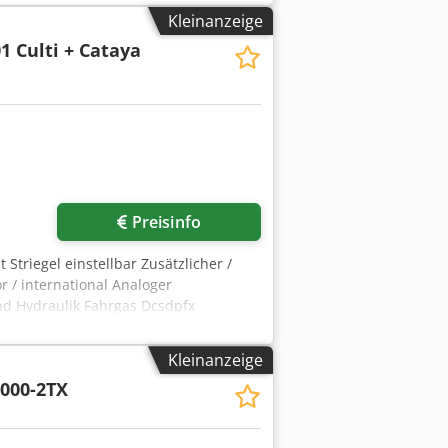
Kleinanzeige
1 Culti + Cataya
Preisinfo
 Striegel einstellbar Zusätzlicher /
r / international Analoger
und Hydraulik Fahrgas Dcsdpfx
Kleinanzeige
000-2TX