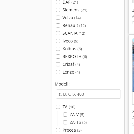
DAF
(21)
Siemens
(21)
Volvo
(14)
Renault
(12)
SCANIA
(12)
Iveco
(9)
Kolbus
(6)
REXROTH
(6)
Crizaf
(4)
Lenze
(4)
Modell:
ZA
(10)
ZA-V
(5)
ZA-TS
(5)
Precea
(3)