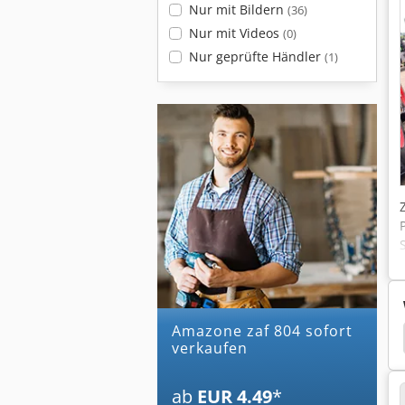
Nur mit Bildern
(36)
Nur mit Videos
(0)
Nur geprüfte Händler
(1)
amazone zaf 804 sofort
 Uf 901
Amazone Uf 1501
Amazone Uf 1201
verkaufen
ab
EUR 4.49
*