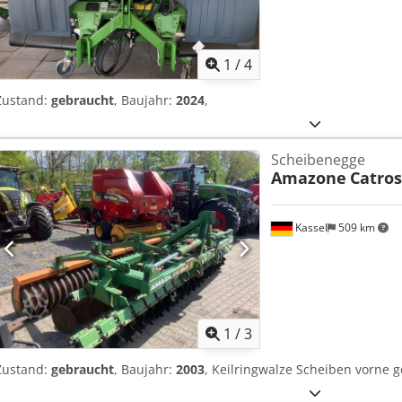
1
/
4
Zustand:
gebraucht
, Baujahr:
2024
,
Scheibenegge
Amazone
Catros
Kassel
509 km
1
/
3
Zustand:
gebraucht
, Baujahr:
2003
, Keilringwalze Scheiben vorne g