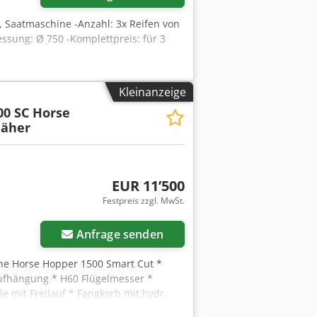
, Saatmaschine -Anzahl: 3x Reifen von
sung: Ø 750 -Komplettpreis: für 3
Kleinanzeige
00 SC Horse
äher
EUR 11’500
Festpreis zzgl. MwSt.
Anfrage senden
ne Horse Hopper 1500 Smart Cut *
Aufhängung * H60 Flügelmesser *
e mit Freilauf * Fangkorb mit hydr.
danzeige -----Interne