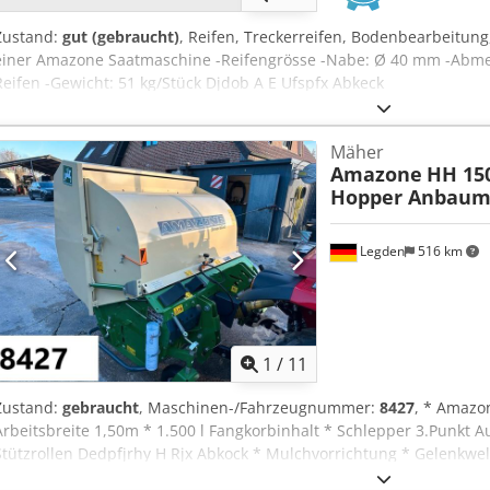
Zustand:
gut (gebraucht)
, Reifen, Treckerreifen, Bodenbearbeitung
einer Amazone Saatmaschine -Reifengrösse -Nabe: Ø 40 mm -Abmes
Reifen -Gewicht: 51 kg/Stück Djdob A E Ufspfx Abkeck
Mäher
Amazone
HH 15
Hopper Anbaum
Legden
516 km
1
/
11
Zustand:
gebraucht
, Maschinen-/Fahrzeugnummer:
8427
, * Amazo
Arbeitsbreite 1,50m * 1.500 l Fangkorbinhalt * Schlepper 3.Punkt 
Stützrollen Dedpfjrhy H Rjx Abkock * Mulchvorrichtung * Gelenkwell
Bodenentleerung * Rotationsgeschwindigkeit 2650 U/min. * Füllstan