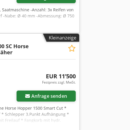
, Saatmaschine -Anzahl: 3x Reifen von
orf -Nabe: Ø 40 mm -Abmessung: Ø 750
Kleinanzeige
00 SC Horse
äher
EUR 11’500
Festpreis zzgl. MwSt.
Anfrage senden
ne Horse Hopper 1500 Smart Cut *
rf * Schlepper 3.Punkt Aufhängung *
t Freilauf * Fangkorb mit hydr.
danzeige -----Interne