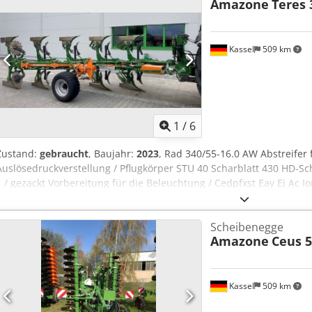
Amazone
Teres 
Kassel
509 km
1
/
6
Zustand:
gebraucht
, Baujahr:
2023
, Rad 340/55-16.0 AW Abstreifer
Auslösedruckverstellung / Pflugkörper STU 40 Scharblatt 430 HD-Sc
1 / gezackt Vorbereitung für die Beleuchtung / Cedpfxst Eay Ej Ac Io
Scheibenegge
Amazone
Ceus 5
Kassel
509 km