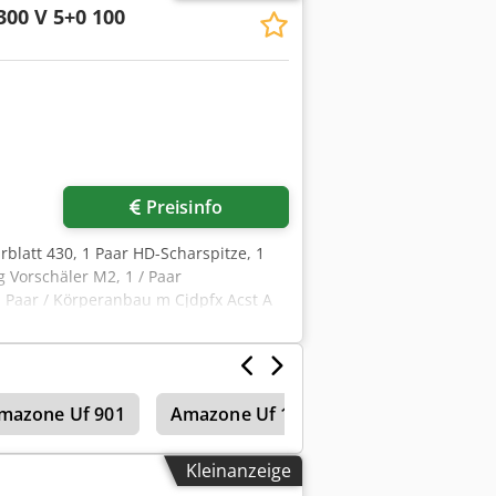
300 V 5+0 100
Preisinfo
rblatt 430, 1 Paar HD-Scharspitze, 1
g Vorschäler M2, 1 / Paar
 Paar / Körperanbau m Cjdpfx Acst A
mazone Uf 901
Amazone Uf 1201
Amazone Ke 3
Kleinanzeige