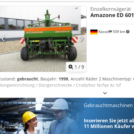
Fahrzeugnummer: 8427 WhatsApp-Support verfügbar! Bei Fragen zu
Einzelkornsägerät
schreiben Sie uns gerne bequem per WhatsApp Whatsapp Whatsapp
Amazone
ED 601
vorbehalten.
Kassel
509 km
1
/
9
Zustand:
gebraucht
, Baujahr:
1998
, Anzahl Räder 2 Maschinentyp
Düngeeinrichtung / Düngerschnecke / Crodpfxsr Ncfqe Ac Isf
Gebrauchtmaschinen s
Inserieren Sie jetzt 
11 Millionen
Käufer w