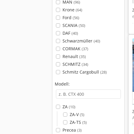
MAN
(96)
Krone
(64)
Ford
(56)
SCANIA
(50)
DAF
(40)
Schwarzmüller
(40)
CORMAK
(37)
Renault
(35)
SCHMITZ
(34)
Schmitz Cargobull
(28)
Modell:
ZA
(10)
ZA-V
(5)
ZA-TS
(5)
Precea
(3)