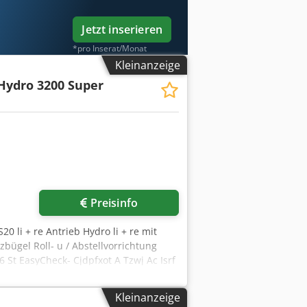
Jetzt inserieren
*pro Inserat/Monat
Kleinanzeige
Hydro 3200 Super
Preisinfo
20 li + re Antrieb Hydro li + re mit
bügel Roll- u / Abstellvorrichtung
St EasyCheck- Cjdpfxot A Tzwj Ac Isrf
Kleinanzeige