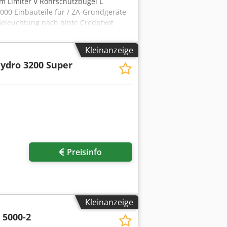
m Limiter V Rohrschutzbügel L
000 Einbauteile für / ZA-Grundgeräte
Beleuchtung nach hinte Credpfxot
Kleinanzeige
ydro 3200 Super
Preisinfo
Kleinanzeige
 5000-2