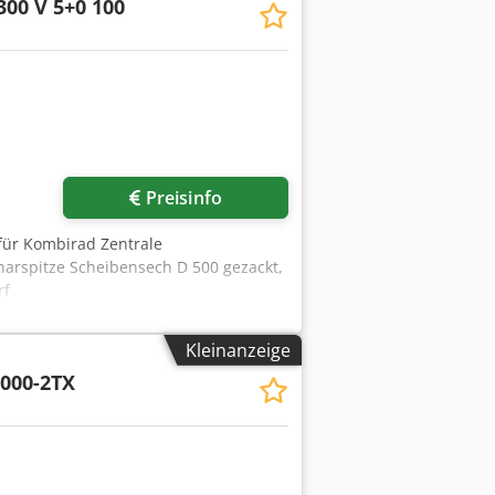
300 V 5+0 100
Preisinfo
 für Kombirad Zentrale
harspitze Scheibensech D 500 gezackt,
rf
Kleinanzeige
000-2TX