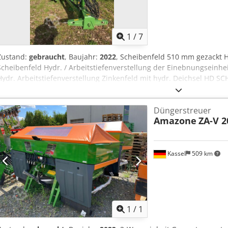
1
/
7
Zustand:
gebraucht
, Baujahr:
2022
, Scheibenfeld 510 mm gezackt H
Scheibenfeld Hydr. / Arbeitstiefenverstellung der Einebnungseinhei
Hydr. Arbeitstiefenverstellung Zinkenfeld mit hydr. Deichsel HD S
erf
Düngerstreuer
Amazone
ZA-V 2
Kassel
509 km
Mehr Bilde
1
/
1