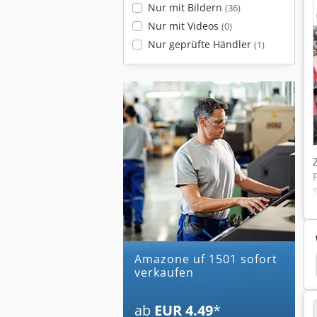
Nur mit Bildern
(36)
Nur mit Videos
(0)
Nur geprüfte Händler
(1)
U
amazone uf 1501 sofort
e Uf 901
Amazone Uf 1201
Amazone Ke 303
verkaufen
ab
EUR 4.49
*