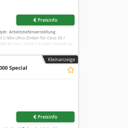
Preisinfo
ydr. Arbeitstiefenverstellung
t C-Mix-Ultra-Zinken für Ceus 50 /
CHAR 80 mm / (14/K1) Cedetz Tplopfx Ac
Kleinanzeige
000 Special
r anfragen
Preisinfo