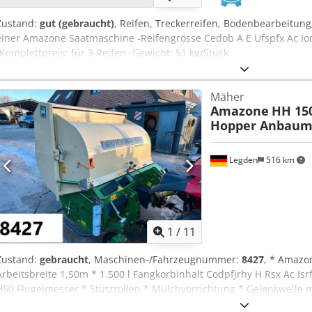
Zustand:
gut (gebraucht)
, Reifen, Treckerreifen, Bodenbearbeitung
einer Amazone Saatmaschine -Reifengrösse Cedob A E Ufspfx Ac I
-Komplettpreis: für 3 Reifen -Gewicht: 51 kg/Stück
Mäher
Amazone
HH 15
Hopper Anbaum
Legden
516 km
1
/
11
Zustand:
gebraucht
, Maschinen-/Fahrzeugnummer:
8427
, * Amazo
Arbeitsbreite 1,50m * 1.500 l Fangkorbinhalt Codpfjrhy H Rsx Ac Is
H60 Flügelmesser * Stützrollen * Mulchvorrichtung * Gelenkwelle mi
Bodenentleerung * Rotationsgeschwindigkeit 2650 U/min. * Füllstan