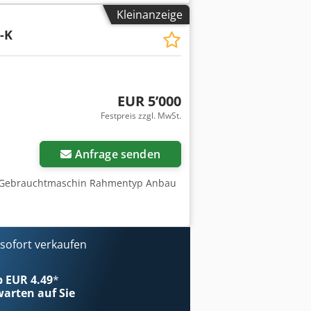
m Fahrzeug oder für weitere Infos
Kleinanzeige
 ----Irrtümer & Zwischenverkauf
-K
EUR 5’000
Festpreis zzgl. MwSt.
Anfrage senden
: Gebrauchtmaschin Rahmentyp Anbau
ofort verkaufen
ab EUR 4.49
*
arten auf Sie