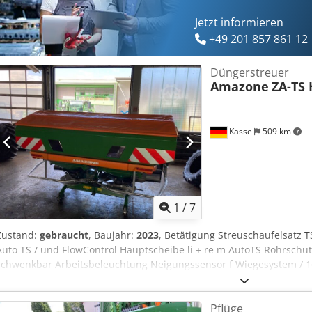
Jetzt informieren
+49 201 857 861 12
Düngerstreuer
Amazone
ZA-TS 
Kassel
509 km
1
/
7
Zustand:
gebraucht
, Baujahr:
2023
, Betätigung Streuschaufelsatz TS
Auto TS / und FlowControl Hauptscheibe li + re m AutoTS Rohrschutz
schwenkbar Arbeitsbeleuchtung Neigungssensor f Wiegesystem / 16 
Pflüge