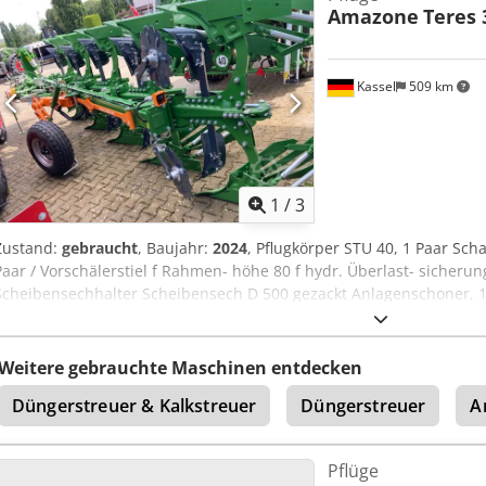
Amazone
Teres 
Kassel
509 km
1
/
3
Zustand:
gebraucht
, Baujahr:
2024
, Pflugkörper STU 40, 1 Paar Scha
Paar / Vorschälerstiel f Rahmen- höhe 80 f hydr. Überlast- sicherun
Scheibensechhalter Scheibensech D 500 gezackt Anlagenschoner, 1
dyj Ijrf
Weitere gebrauchte Maschinen entdecken
Düngerstreuer & Kalkstreuer
Düngerstreuer
A
Pflüge