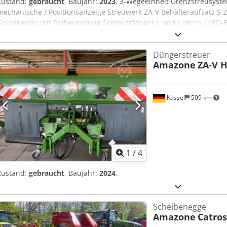
Zustand:
gebraucht
, Baujahr:
2023
, 3-Wegeeinheit Grenzstreusyste
mechanische / Positionsanzeige Streuwerk ZA-V Behälteraufsatz S 2
Gelenkwelle mit Reibkupplung Schmutzfänger L und Leitern / LED-
Dwibs Ac Ijf
Düngerstreuer
Amazone
ZA-V H
Kassel
509 km
1
/
4
Zustand:
gebraucht
, Baujahr:
2024
,
Scheibenegge
Amazone
Catros