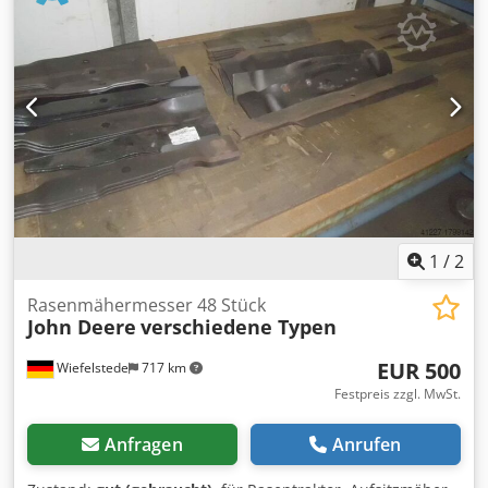
1
/
2
Rasenmähermesser 48 Stück
John Deere
verschiedene Typen
EUR 500
Wiefelstede
717 km
Festpreis zzgl. MwSt.
Anfragen
Anrufen