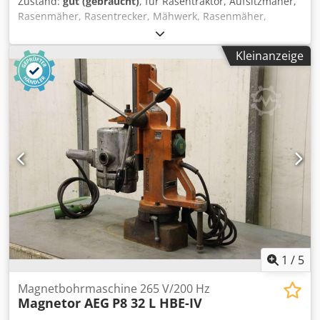
Zustand:
gut (gebraucht)
, für Rasentraktor, Aufsitzmäher,
Rasenmäher, Rasentrecker, Mähwerk, Rasenmäher,
Mähbalken, Scheibenmähwerk -Rasenmähermesser: 48
Stück -Typen: unterschiedlich Crodpfx Aob A R Uheh Hef -
Kleinanzeige
Paket: komplett -Preis:komplett -Gewicht: 120 kg
1
/
5
Magnetbohrmaschine 265 V/200 Hz
Magnetor AEG
P8 32 L HBE-IV