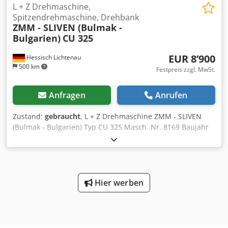
L + Z Drehmaschine,
Spitzendrehmaschine, Drehbank
ZMM - SLIVEN (Bulmak -
Bulgarien)
CU 325
EUR 8’900
Hessisch Lichtenau
500 km
Festpreis zzgl. MwSt.
Anfragen
Anrufen
Zustand:
gebraucht
, L + Z Drehmaschine ZMM - SLIVEN
(Bulmak - Bulgarien) Typ CU 325 Masch. Nr. 8169 Baujahr
2002 Spitzenweite 1000 mm Drehdurchmesser über Bett
320 mm Spitzenhöhe über Bett 160 mm Drehdurchmesser
über Support 190 mm Spitzenhöhe über Support 95 mm
Spindelbohrung 32 mm Spindeldrehzahl (Rechtslauf) 85 -
2000 U/min. 12 Stufen Spindeldrehzahl (Linkslauf) 130 -
Hier werben
1300 U/min. 6 Stufen Vorschub längs und plan
Futterflansch Kurzkegel DIN 55027 Gr. 5
Reitstockinnenkegel MK 3 Antriebsleistung 2,2 kW
Netzanschluß 400 Volt, 50 Hz - 3-Achsen Digtalanzeige RSF,