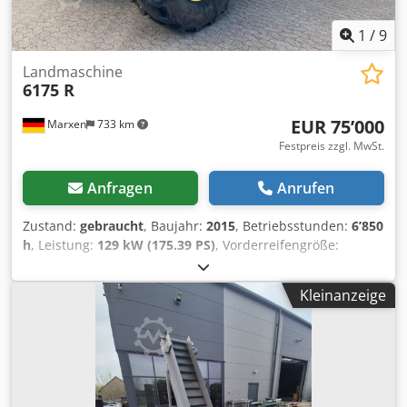
1
/
9
Landmaschine
6175 R
EUR 75’000
Marxen
733 km
Festpreis zzgl. MwSt.
Anfragen
Anrufen
Zustand:
gebraucht
, Baujahr:
2015
, Betriebsstunden:
6’850
h
, Leistung:
129 kW (175.39 PS)
, Vorderreifengröße:
600/70R28
, Hinterreifengröße:
710/70R42
, Ausstattung:
Druckluftbremse
, BETRIEBSSTUNDEN 6800 / AUTOPOWR /
Kleinanzeige
IVT - 50 KM / KOMMANDOZENTRALDISPLAY AUTOTRAC
VORBEREIT / JDLINK-FÄHIG / 4600 PROZESSOR / KABINE
PR.-CV KABINE MIT KOMMANDO-ARM STANDARD-SITZ /
SPIEGEL - MANUELL TELESKOPIERBAR PANORAMA WS W/PD
/ STANDARD-RADIO / HYD Codpsu Rvklofx Ah Herf