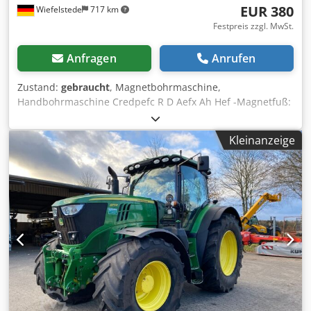
EUR 380
Wiefelstede
717 km
Festpreis zzgl. MwSt.
Anfragen
Anrufen
Zustand:
gebraucht
, Magnetbohrmaschine,
Handbohrmaschine Credpefc R D Aefx Ah Hef -Magnetfuß:
Magnetor Typ PS 32 L -Bohrmaschine: AEG Typ HBE-IV -
Aufnahme: MK2 -max. Bohrer: Ø 23 mm -Anschluss: 265
Kleinanzeige
V/200 Hz -Abmessungen: 700/300/H670 mm -Gewicht: 49
kg