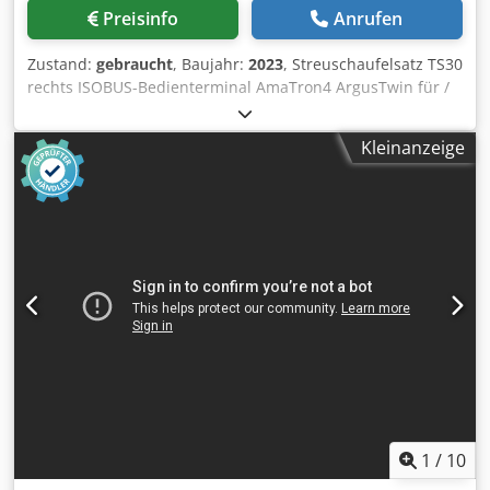
Preisinfo
Anrufen
Zustand:
gebraucht
, Baujahr:
2023
, Streuschaufelsatz TS30
rechts ISOBUS-Bedienterminal AmaTron4 ArgusTwin für /
ZA-TS WindControl für ZA-TS Hydro GPS-Switch basic für
AmaTron4 SpreaderConnect / für ZA-TS Antrieb Hydro links
Kleinanzeige
mit AutoTS Antrieb Hydro re. mit AutoTS / Hauptscheibe li
Cjdpfxjt Nf Dqs Ah Hjrf
1
/
10