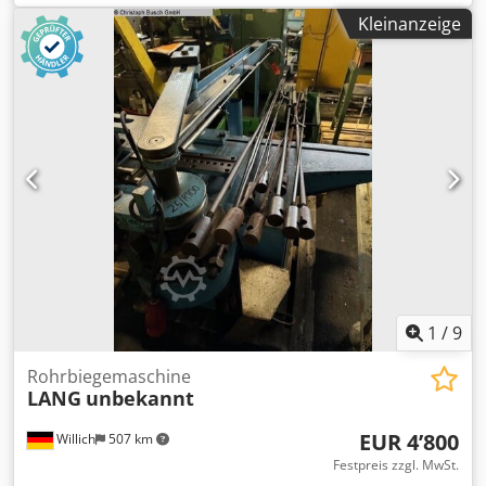
Verfügung. Cedpfx Ahew Alxdo Horf Möglichkeit des
Kleinanzeige
Transports.
1
/
9
Rohrbiegemaschine
LANG
unbekannt
EUR 4’800
Willich
507 km
Festpreis zzgl. MwSt.