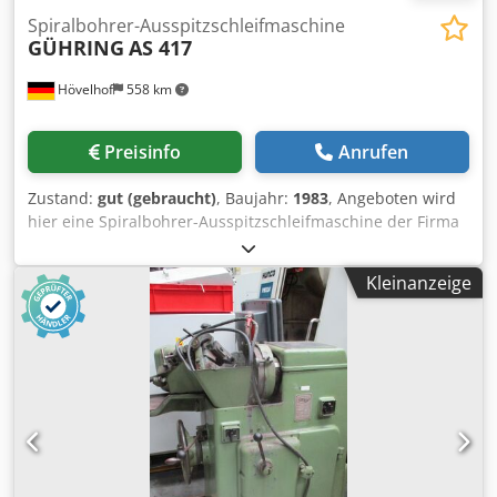
Spiralbohrer-Ausspitzschleifmaschine
GÜHRING
AS 417
Hövelhof
558 km
Preisinfo
Anrufen
Zustand:
gut (gebraucht)
, Baujahr:
1983
, Angeboten wird
hier eine Spiralbohrer-Ausspitzschleifmaschine der Firma
Gühring vom Typ AS 417. Daten: Hersteller: Gühring Type:
AS 417 Crsdpfxjg Rw Nto Ah Hjf Baujahr: 1983
Kleinanzeige
kl.Schleifscheibe: Ø 6mm gr.Schleifscheibe: Ø 60mm
Gewicht: 0,3t max. Werkstücklänge: 300mm Zubehör:
Nassschleifeinrichtung Abrichtvorrichtung zum Plan-
Abrichten Maschinenleuchte Werkstückspannung
pneumatisch