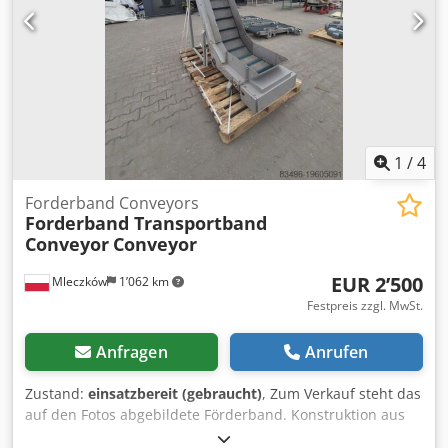
1
/
4
Forderband Conveyors
Forderband Transportband
Conveyor
Conveyor
EUR 2’500
Mleczków
1’062 km
Festpreis zzgl. MwSt.
Anfragen
Anrufen
Zustand:
einsatzbereit (gebraucht)
, Zum Verkauf steht das
auf den Fotos abgebildete Förderband. Konstruktion aus
Edelstahl. Für weitere Informationen stehe ich gerne zur