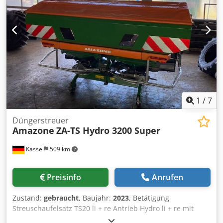
1
/
7
Düngerstreuer
Amazone
ZA-TS Hydro 3200 Super
Kassel
509 km
Preisinfo
Anrufen
Zustand:
gebraucht
, Baujahr:
2023
, Betätigung
Streuschaufelsatz TS20 li + re Antrieb Hydro li + re mit
Auto TS / und FlowControl Hauptscheibe li + re m AutoTS