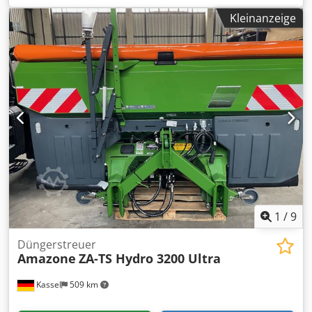
Rohrschutzbügel Roll- u / Abstellvorrichtung schwenkbar
Kleinanzeige
Arbeitsbeleuchtung Neigungssensor f Wiegesystem / 16 St
EasyCheck- Cedpfxjt A Tzwj Ah Horf
1
/
9
Düngerstreuer
Amazone
ZA-TS Hydro 3200 Ultra
Kassel
509 km