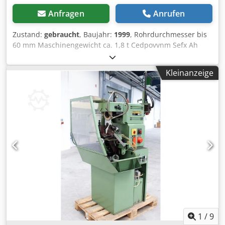
Anfragen
Anrufen
Zustand:
gebraucht
, Baujahr:
1999
, Rohrdurchmesser bis
60 mm Maschinengewicht ca. 1,8 t Cedpovvnm Sefx Ah
Horf
Kleinanzeige
1
/
9