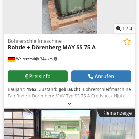
1
/
4
Bohrerschleifmaschine
Rohde + Dörenberg
MAY SS 75 A
Weiterstadt
344 km
Preisinfo
Anrufen
Baujahr:
1963
, Zustand:
gebraucht
, Bohrerschleifmaschine
Fab.Rode + Dörenberg MAY Typ SS 75 A Credsnccx Hjpfx
Ah Hsf
Kleinanzeige