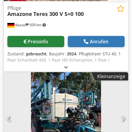
Pflüge
Amazone
Teres 300 V 5+0 100
Kassel
509 km
Preisinfo
Anrufen
Zustand:
gebraucht
, Baujahr:
2024
, Pflugkörper STU 40, 1
Paar Scharblatt 430, 1 Paar HD-Scharspitze, 1 Paar /
Vorschälerstiel f Rahmen- höhe 80 f hydr. Überlast-
sicherung Vorschäler M2, 1 / Paar Scheibensechhalter
Kleinanzeige
Scheibensech D 500 gezackt Anlagenschoner, 1 Paar /
Körperanbau m Dedpfst A Udyex Adkewa