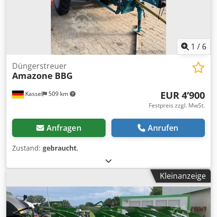
1
/
6
Düngerstreuer
Amazone
BBG
EUR 4’900
Kassel
509 km
Festpreis zzgl. MwSt.
Anfragen
Anrufen
Zustand:
gebraucht
,
Kleinanzeige