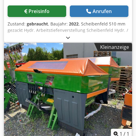
Preisinfo
Anrufen
Zustand:
gebraucht
, Baujahr:
2022
, Scheibenfeld 510 mm
gezackt Hydr. Arbeitstiefenverstellung Scheibenfeld Hydr. /
Arbeitstiefenverstellung der Einebnungseinheit C-Mix-
Ultra-Zinken für Ceus 50 / Hydr. Arbeitstiefenverstellung
Kleinanzeige
Zinkenfeld mit hydr. Deichsel HD SCHAR 80 mm / (14/K1)
Djdpotz Tplsfx Adkowa
1
/
1