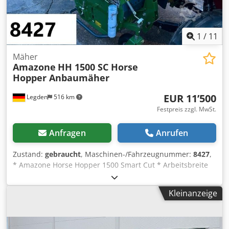
1
/
11
Mäher
Amazone
HH 1500 SC Horse
Hopper Anbaumäher
EUR 11’500
Legden
516 km
Festpreis zzgl. MwSt.
Anfragen
Anrufen
Zustand:
gebraucht
, Maschinen-/Fahrzeugnummer:
8427
,
* Amazone Horse Hopper 1500 Smart Cut * Arbeitsbreite
1,50m * 1.500 l Fangkorbinhalt * Schlepper 3.Punkt
Aufhängung * H60 Flügelmesser * Stützrollen *
Kleinanzeige
Mulchvorrichtung * Gelenkwelle mit Freilauf * Fangkorb
mit hydr. Bodenentleerung * Rotationsgeschwindigkeit
2650 U/min. * Füllstandanzeige -----Interne