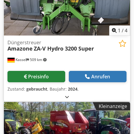
1
/
4
Düngerstreuer
Amazone
ZA-V Hydro 3200 Super
Kassel
509 km
Preisinfo
Anrufen
Zustand:
gebraucht
, Baujahr:
2024
,
Kleinanzeige