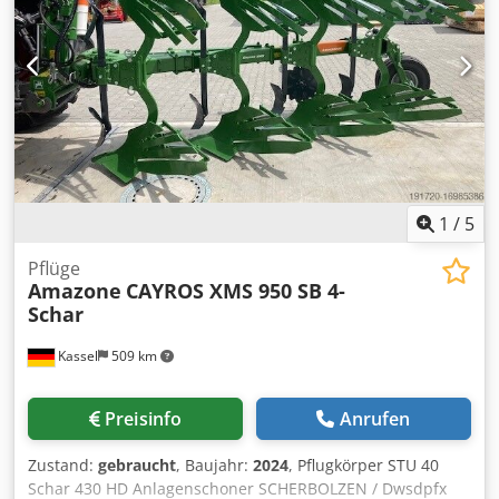
1
/
5
Pflüge
Amazone
CAYROS XMS 950 SB 4-
Schar
Kassel
509 km
Preisinfo
Anrufen
Zustand:
gebraucht
, Baujahr:
2024
, Pflugkörper STU 40
Schar 430 HD Anlagenschoner SCHERBOLZEN / Dwsdpfx