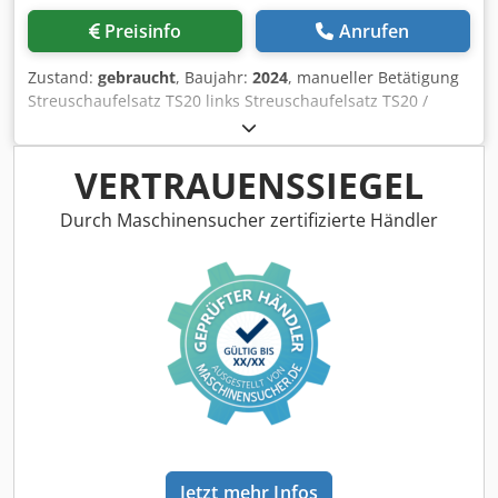
Preisinfo
Anrufen
Zustand:
gebraucht
, Baujahr:
2024
, manueller Betätigung
Streuschaufelsatz TS20 links Streuschaufelsatz TS20 /
rechts Antrieb Hydro links mit AutoTS und FlowControl
ProfiSPro Antrieb Hydro / recht mit AutoTS und FlowControl
ProfiSPro Hauptscheibe links mit AutoTS / Hauptscheibe
VERTRAUENSSIEGEL
rec Dsdpfotrdzwox Adkswa
Durch Maschinensucher zertifizierte Händler
Jetzt mehr Infos