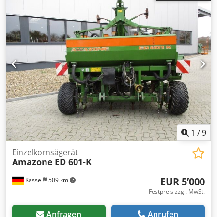
1
/
9
Einzelkornsägerät
Amazone
ED 601-K
EUR 5’000
Kassel
509 km
Festpreis zzgl. MwSt.
Anfragen
Anrufen