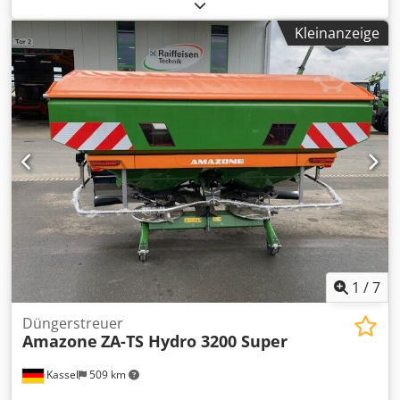
Rohrschutzbügel S Rollvorrichtung steckbar Streuwerk ZA-
V Behälteraufsatz S / 2000 Gelenkwelle mit Reibkupplung
Kleinanzeige
Einbauteile f. ZA-Grundgeräte Schmutzfänger S / LED-
Beleuchtung Dwodpfx Aet Dwh Rodkja
1
/
7
Düngerstreuer
Amazone
ZA-TS Hydro 3200 Super
Kassel
509 km