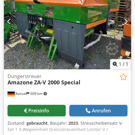
1
/
1
Düngerstreuer
Amazone
ZA-V 2000 Special
Kassel
509 km
Preisinfo
Anrufen
Zustand:
gebraucht
, Baujahr:
2023
, Streuscheibensatz V-
Set 1 3-Wegeeinheit Grenzstreueinheit Limiter V /