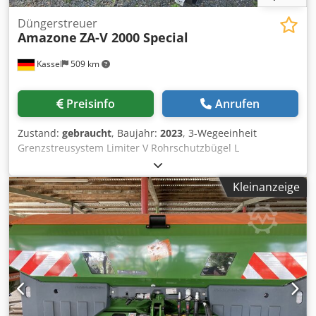
Düngerstreuer
Amazone
ZA-V 2000 Special
Kassel
509 km
Preisinfo
Anrufen
Zustand:
gebraucht
, Baujahr:
2023
, 3-Wegeeinheit
Grenzstreusystem Limiter V Rohrschutzbügel L
mechanische / Positionsanzeige Streuwerk ZA-V
Behälteraufsatz S 2000 Einbauteile für / ZA-Grundgeräte
Kleinanzeige
Gelenkwelle mit Reibkupplung Schmutzfänger L und
Leitern / LED-Beleuchtung nach hinte Dwsdpot Dwibsfx
Adksa