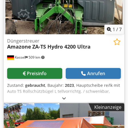
1
/
7
Düngerstreuer
Amazone
ZA-TS Hydro 4200 Ultra
Kassel
509 km
Preisinfo
Anrufen
Zustand:
gebraucht
, Baujahr:
2023
, Hauptscheibe re/lk mit
Auto TS Rollschützbügel L tellvorrichtg. / schwenkbar,
werkseitg mont. Neigungssensor f Wiegesystem elekt. /
Einleitsystemverstellg. Profis-Wiegesystem Einbauteile f ZA
Kleinanzeige
Grundgeräte LED / Beleuchtung hinten Manuell Dwsdst A
Udgepfx Adkea