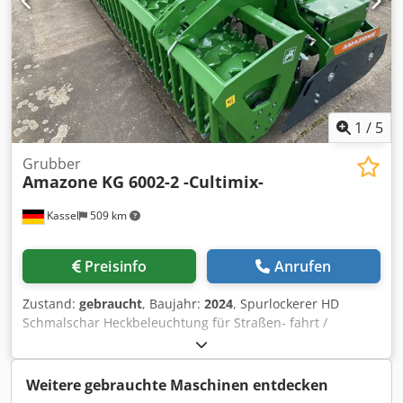
1
/
5
Grubber
Amazone
KG 6002-2 -Cultimix-
Kassel
509 km
Preisinfo
Anrufen
Zustand:
gebraucht
, Baujahr:
2024
, Spurlockerer HD
Schmalschar Heckbeleuchtung für Straßen- fahrt /
Verstärkungsbleche KG 6002-2 Zinkenset "Griff Super"
Gelenkwelle Bondioli & / Pavesi Manuelle Arbeitstiefen-
verstellung Zahnpackerwalze PW 3000-600 / Tragarme für
Weitere gebrauchte Maschinen entdecken
KG 02-2 Aufnahme Dsdpfx Adsrxurmokjwa