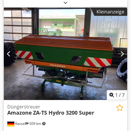
/ Pflugkörper STU 40 Scharblatt 430 HD-Scharspitze
Scheibensech D 500 gezackt, 1 / gezackt Vorbereitung für
Kleinanzeige
die Beleuchtung / Dsdet Eay Ejpfx Adkjwa
1
/
7
Düngerstreuer
Amazone
ZA-TS Hydro 3200 Super
Kassel
509 km