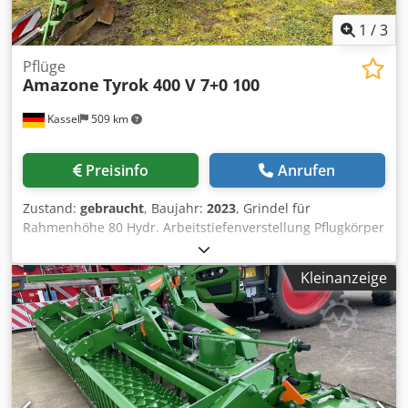
1
/
3
Pflüge
Amazone
Tyrok 400 V 7+0 100
Kassel
509 km
Preisinfo
Anrufen
Zustand:
gebraucht
, Baujahr:
2023
, Grindel für
Rahmenhöhe 80 Hydr. Arbeitstiefenverstellung Pflugkörper
STW 35, / 1 Paar Scharblatt 430, 1 Paar HD-Scharspitze, 1
Paar Einlegeblecj f. STW 35, 1 / Paar Scheibensechhalter
Kleinanzeige
Scheibensech D 500 gezackt und gefedert Vorbereitung /
für Be Dedpfx Aderxtbiekjwa