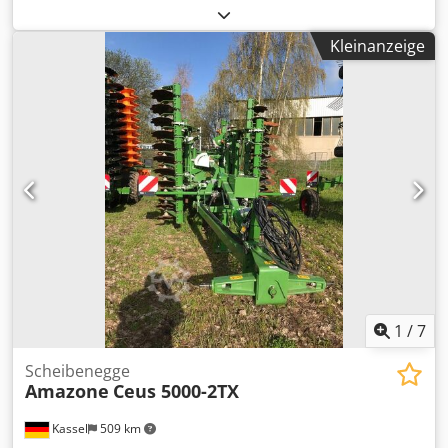
Adeuhnlmekoa
Kleinanzeige
1
/
7
Scheibenegge
Amazone
Ceus 5000-2TX
Kassel
509 km