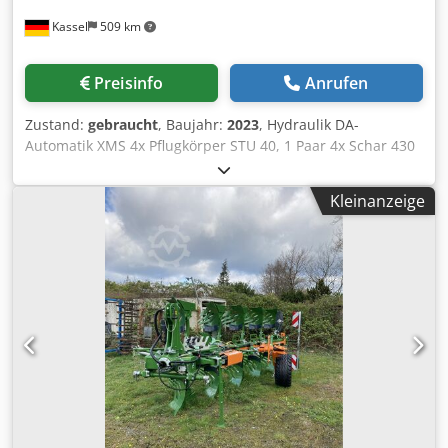
Kassel
509 km
Preisinfo
Anrufen
Zustand:
gebraucht
, Baujahr:
2023
, Hydraulik DA-
Automatik XMS 4x Pflugkörper STU 40, 1 Paar 4x Schar 430
HD, 1 / Paar Anlagenschoner, 1 Paar 4x Vorschäler M0
RH65-85 Scheibensech DM 500 zu / hydr. Steinauslösung
Kleinanzeige
schwer Pendelstützrad DM680 / Dedjtvf Rwspfx Adkowa