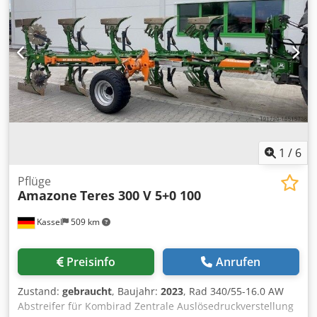
Fahrzeugnummer: 8427 WhatsApp-Support verfügbar!
Dwodpfx Aderhy H Roksa Bei Fragen zum Fahrzeug oder
für weitere Infos schreiben Sie uns gerne bequem per
WhatsApp Whatsapp Whatsapp ----Irrtümer &
Zwischenverkauf vorbehalten.
1
/
6
Pflüge
Amazone
Teres 300 V 5+0 100
Kassel
509 km
Preisinfo
Anrufen
Zustand:
gebraucht
, Baujahr:
2023
, Rad 340/55-16.0 AW
Abstreifer für Kombirad Zentrale Auslösedruckverstellung