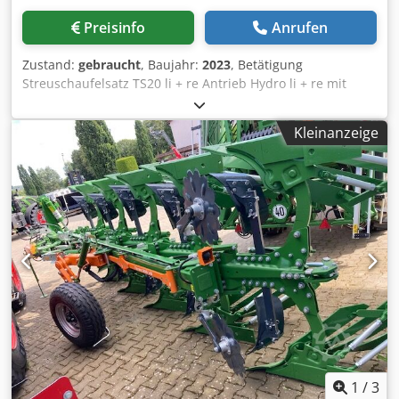
Preisinfo
Anrufen
Zustand:
gebraucht
, Baujahr:
2023
, Betätigung
Streuschaufelsatz TS20 li + re Antrieb Hydro li + re mit
Auto TS / und FlowControl Hauptscheibe li + re m AutoTS
Rohrschutzbügel Roll- u / Abstellvorrichtung schwenkbar
Kleinanzeige
Arbeitsbeleuchtung Neigungssensor f Wiegesystem / 16 St
EasyCheck- Dodjt A Tzwjpfx Adkjwa
1
/
3