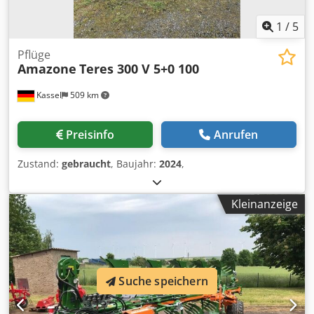
1
/
5
Pflüge
Amazone
Teres 300 V 5+0 100
Kassel
509 km
Preisinfo
Anrufen
Zustand:
gebraucht
, Baujahr:
2024
,
Kleinanzeige
Suche speichern