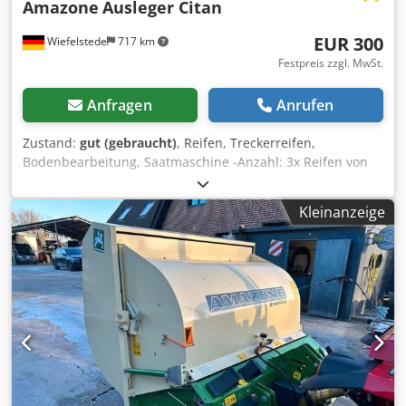
Amazone
Ausleger Citan
EUR 300
Wiefelstede
717 km
Festpreis zzgl. MwSt.
Anfragen
Anrufen
Zustand:
gut (gebraucht)
, Reifen, Treckerreifen,
Bodenbearbeitung, Saatmaschine -Anzahl: 3x Reifen von
einer Amazone Saatmaschine -Reifengrösse -Nabe: Ø 40
mm -Abmessung: Ø 750 -Komplettpreis: für 3 Reifen -
Kleinanzeige
Gewicht: 51 kg/Stück Dwjdpfxeb A E Ufs Adkja