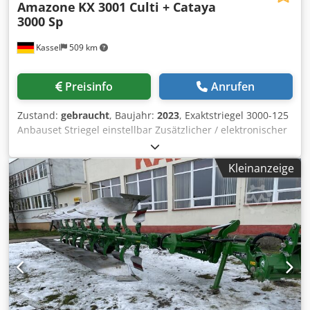
Amazone
KX 3001 Culti + Cataya
3000 Sp
Kassel
509 km
Preisinfo
Anrufen
Zustand:
gebraucht
, Baujahr:
2023
, Exaktstriegel 3000-125
Anbauset Striegel einstellbar Zusätzlicher / elektronischer
Spuranreißer 3000 AmaDrill 2 für Cataya Radarsensor /
international Analoger Arbeitsstellungssenso Elektr.
Kleinanzeige
Fahrgassenschaltung / Steuerventil und Hydraulik Fahrgas
Djdstgpggjpfx Adkowa