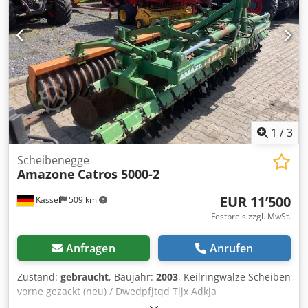
1
/
3
Scheibenegge
Amazone
Catros 5000-2
EUR 11’500
Kassel
509 km
Festpreis zzgl. MwSt.
Anfragen
Anrufen
Zustand:
gebraucht
, Baujahr:
2003
, Keilringwalze Scheiben
vorne gezackt (neu) / Dwedpfjtqd Tljx Adkja