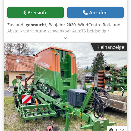
Preisinfo
Anrufen
Zustand:
gebraucht
, Baujahr:
2020
, WindControlRoll- und
Abstell- vorrichtung schwenkbar AutoTS beidseitig /
Rohrschutzbügel L Neigungssensor für Wiegesystem
FlowCheck EasyCheck-Matten, 16 / Stück Schmutzfänger L
Kleinanzeige
und Leitern Beleuchtung LED Abdeckrollplane L /
Streuschaufelsatz TS Djdpfx Asrxr Uyedkjwa
1
/
4