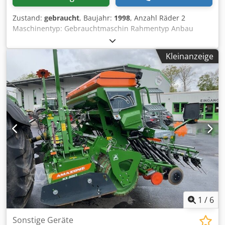
Zustand:
gebraucht
, Baujahr:
1998
, Anzahl Räder 2
Maschinentyp: Gebrauchtmaschin Rahmentyp Anbau
Düngeeinrichtung / Düngerschnecke / Dwjdpfxer Ncfqo
Adkea
Kleinanzeige
1
/
6
Sonstige Geräte