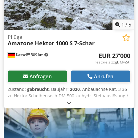
1
/
5
Pflüge
Amazone
Hektor 1000 S 7-Schar
EUR 27’000
Kassel
509 km
Festpreis zzgl. MwSt.
Anfragen
Anrufen
Zustand:
gebraucht
, Baujahr:
2020
, Anbauachse Kat. 3 36
zu Hektor Scheibensech DM 500 zu hydr. Steinauslösung /
schwer Vorschäler G1 einstellbar Beleuchtung Heck LED
Kenntlichmachung Vorn / Diebstahlsicherung
Typengenehmigung-EU 40km/h - Anhänge-Volldrehpflug -
RH 82 / Erweiterbar Dsdpsthk U Tofx Adkewa