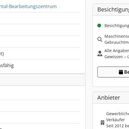
ntal-Bearbeitungszentrum
Besichtigun
Besichtigun
Maschinensu
Gebrauchtma
Alle Angabe
t)
Gewissen – ü
nsfähig
Be
Anbieter
Gewerbliche
Verkäufer
Seit 2012 b