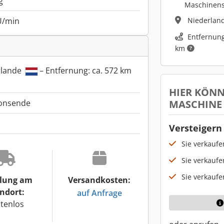
g
Maschinen
Niederlan
U/min
Entfernung
km
rlande
– Entfernung: ca. 572 km
HIER KÖNN
MASCHINE
ionsende
Versteigern 
Sie verkauf
Sie verkaufe
Sie verkaufe
lung am
Versandkosten:
ndort:
auf Anfrage
tenlos