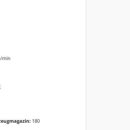
U/min
g
kzeugmagazin:
180