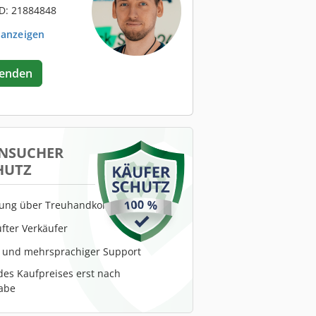
D: 21884848
 anzeigen
senden
NSUCHER
HUTZ
lung über Treuhandkonto
fter Verkäufer
r und mehrsprachiger Support
es Kaufpreises erst nach
abe