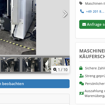
Maschinen-I
+49 201 8...
Anfrage 
MASCHINE
KÄUFERSC
Sichere Zah
1
/
10
Streng geprü
n beobachten
Persönliche
Auszahlung d
Warenüberg