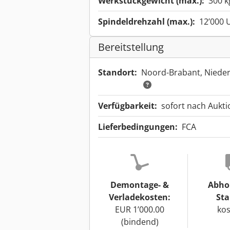
Werkstückgewicht (max.):
300 k
Spindeldrehzahl (max.):
12’000 
Bereitstellung
Standort:
Noord-Brabant, Niede
Verfügbarkeit:
sofort nach Aukt
Lieferbedingungen:
FCA
Demontage- &
Abho
Verladekosten:
Sta
EUR 1’000.00
kos
(bindend)