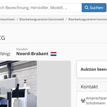
Suchen
gmaschinen
Bearbeitungszentren (horizontal)
Bearbeitungszentren horiz
m
CG
Standort
Noord-Brabant
sfähig)
Auktion been
Kontakt
Ansprechpart
Schuhmann