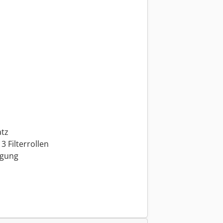
atz
 Filterrollen
ugung