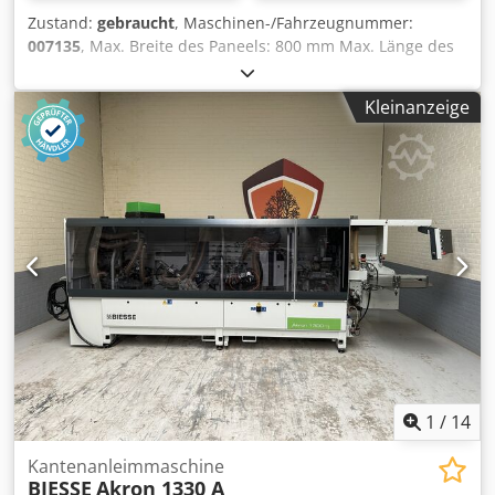
Kantenmaterial Rolle ¦ 0,4 – 3 mm – Kantenquerschnitt
Zustand:
gebraucht
, Maschinen-/Fahrzeugnummer:
max. – Bei PVC ¦ 135 mm² – Bei Furnier ¦ 100 mm² –
007135
, Max. Breite des Paneels: 800 mm Max. Länge des
Rollendurchmesser max. ¦ 830 mm – Kantenmaterial
Paneels: 2500 mm Credpfx Abet Hmppjwef
Streifen ¦ 0,4 – 8 mm – Kantenquerschnitt max. – Bei
Teilerückführung für Kantenleimmaschine: links
Streifen ¦ 360 mm² – Vorschub ¦ 8 – 14 m/min – Vorschub
Kleinanzeige
max. mit Formfräse¦ 11 m/min – Arbeitshöhe ¦ 950 mm –
Pneumatikanschluss ¦ min. 6 bar – Gesamtlänge ¦ 5.573
mm Komplettbeschreibung: siehe pdf
1
/
14
Kantenanleimmaschine
BIESSE
Akron 1330 A