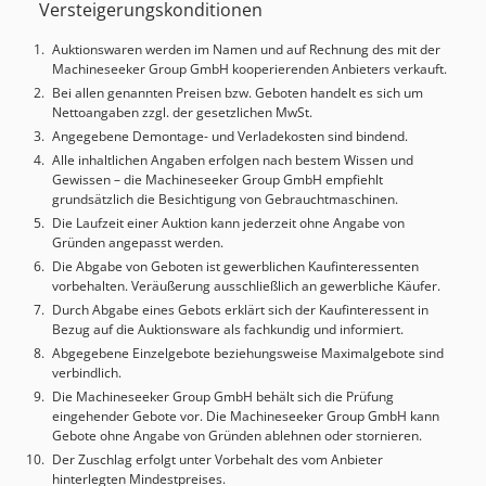
Versteigerungskonditionen
Eckenkopieren (1-motorig) Profil- und Flachziehklinge
Schwabbelaggregat Vorschub 14m/min EVA & PUR möglich
Auktionswaren werden im Namen und auf Rechnung des mit der
PoweTouch Steuerung PU-Oberdruckrollen Wenige
Machineseeker Group GmbH kooperierenden Anbieters verkauft.
Betriebsstunden Verfügbar ab Juni 2026 Sehr guter
Bei allen genannten Preisen bzw. Geboten handelt es sich um
Zustand.
Nettoangaben zzgl. der gesetzlichen MwSt.
Angegebene Demontage- und Verladekosten sind bindend.
Alle inhaltlichen Angaben erfolgen nach bestem Wissen und
Gewissen – die Machineseeker Group GmbH empfiehlt
grundsätzlich die Besichtigung von Gebrauchtmaschinen.
Die Laufzeit einer Auktion kann jederzeit ohne Angabe von
Gründen angepasst werden.
Die Abgabe von Geboten ist gewerblichen Kaufinteressenten
vorbehalten. Veräußerung ausschließlich an gewerbliche Käufer.
Durch Abgabe eines Gebots erklärt sich der Kaufinteressent in
Bezug auf die Auktionsware als fachkundig und informiert.
Abgegebene Einzelgebote beziehungsweise Maximalgebote sind
verbindlich.
Die Machineseeker Group GmbH behält sich die Prüfung
eingehender Gebote vor. Die Machineseeker Group GmbH kann
Gebote ohne Angabe von Gründen ablehnen oder stornieren.
Der Zuschlag erfolgt unter Vorbehalt des vom Anbieter
hinterlegten Mindestpreises.