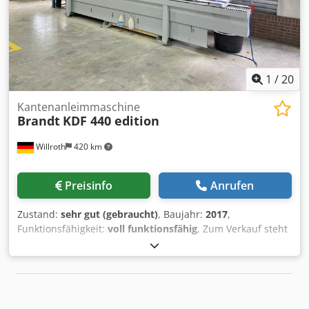
uns gegen Aufpreis erfolgen. Die Maschine befindet sich
derzeit in unserem Auslieferungslager in Gratwein /
Österreich. Im Falle von Abweichungen zwischen der
deutschen Fassung und einer fremdsprachigen Fassung
ist ausschließlich die deutsche Fassung maßgeblich.
1
/
20
Unsere AGB's finden Sie auf unserer Homepage unter
holzher.de/de/agb.
Kantenanleimmaschine
Brandt
KDF 440 edition
Willroth
420 km
Preisinfo
Anrufen
Zustand:
sehr gut (gebraucht)
, Baujahr:
2017
,
Funktionsfähigkeit:
voll funktionsfähig
, Zum Verkauf steht
eine gebrauchte BRANDT KDF 440 C
Kantenanleimmaschine der HOMAG Gruppe. Crodpfx Aszc
D D Djbwef Baujahr 2017 Fügefräsaggregat
Verleimaggregat Druckzone Kappaggregat (2-motorig)
Mehrstufen-Fräsaggregat Formfräsaggregat /