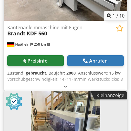
1
/
10
Kantenanleimmaschine mit Fügen
Brandt
KDF 560
Nattheim
258 km
Preisinfo
Anrufen
Zustand:
gebraucht
, Baujahr:
2008
, Anschlusswert: 15 kW
Vorschubgeschwindigkeit: 14 (11) m/min Werkstückdicke: 8
- 60 mm Kantendicke: 0,4 - 8 mm Rollentrennen: max. 3,0 x
45 / 0,8 x 65 mm Absaugdurchmesser: 120 / 160 / 100 mm
Kleinanzeige
Arbeitshöhe: 950 mm Maße: 6260 x 1560 x 2300 mm
Gewicht: ca. 3000 kg Csdpfsy Ruzqsx Abwsrf Lagerort:
Lieferant