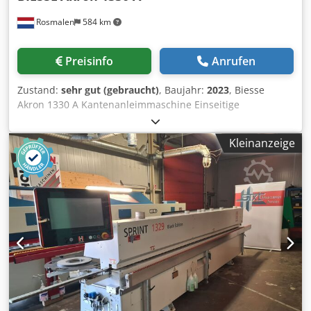
Rosmalen
584 km
Preisinfo
Anrufen
Zustand:
sehr gut (gebraucht)
, Baujahr:
2023
, Biesse
Akron 1330 A Kantenanleimmaschine Einseitige
Kantenanleimmaschine AKRON 1330-A
Leimauftragseinheit SP03 Endbesäumschneideeinheit IT03
Kleinanzeige
Feintrimmaggregat RF02 Eckenrundungsaggregat AR02
VORFRÄSAGGREGAT RT02 – Symmetrische
Diamantwerkzeuge H=45 mm Z=2+2 30° inklusive.
KANTENABZIEHER RB02 – Werkzeuge sind nicht enthalten.
LEIMABZIEHEINHEIT RC02 BÜRSTAGGREGAT SZ02
ZUSÄTZLICHE SEITLICHE PLATTENAUFLAGE KIT FÜR DIE
INSTALLATION DES PLATTENRÜCKFÜHRSYSTEMS
MANUELLES AUFGABESYSTEM FÜR SCHMALE WERKSTÜCKE
KIT ZUR BEARBEITUNG VON „SHADOW LINE“-
PROFILPLATTEN GERADER LUFTTISCH IM
MASCHINENVORSCHUB ANTIHAFTMITTELEINHEIT ADZ02
PAAR DIAMANTBESCHICHTETE FRÄSER H=65 mm Z=2+2 30°