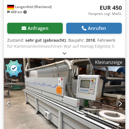
EUR 450
Langenfeld (Rheinland)
488 km
Festpreis zzgl. MwSt.
Anfragen
Anrufen
Zustand:
sehr gut (gebraucht)
, Baujahr:
2018
, Fahrwerk
für Kantenanleimmaschinen War auf Homag Edgeteq S-
200, KDF 1130 FC montiert (1100kg). Passt aber sicherlich
auch auf andere Maschinen, z. B. Brandt (müsste eventuell
Kleinanzeige
etwas angepasst werden) Länge der U-Profile ca. 1130mm
Aufbauhöhe inkl. Rollen ca. 150mm 4 stabile Stahlrollen
als Lenkrolle mit Schmiernippel 2 Feststeller 2
Unterlegeplatten zum Höhenausgleich Cedjw S Dmdepfx
Abwsrf Die Maschine kann gerne nach Terminabsprache
bei uns vor Ort vorgefuehrt werden. Wir bieten nur
Maschinen an, die vorfuehrbereit in unserem Lager
stehen, siehe "weitere Angebote dieses Anbieters".