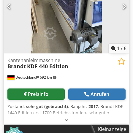
1
/
6
Kantenanleimmaschine
Brandt
KDF 440 Edition
Deutschland
692 km
Preisinfo
Anrufen
Zustand:
sehr gut (gebraucht)
, Baujahr:
2017
, Brandt KDF
1440 Edition erst 1700 Betriebsstunden- sehr guter
Zustand – kann auch mit Vorheizstation XES 200 Autark (+ €
4500,-) geliefert werden ÜBERSICHT DER
Kleinanzeige
AGGREGATEBESTÜCKUNG: Crjdpfezb Iggox Abwsf