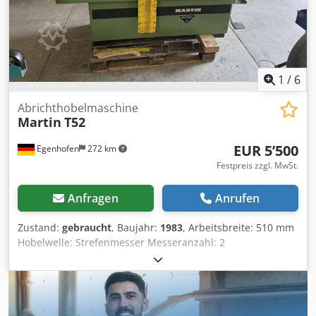
1
/
6
Abrichthobelmaschine
Martin
T52
EUR 5’500
Egenhofen
272 km
Festpreis zzgl. MwSt.
Anfragen
Anrufen
Zustand:
gebraucht
, Baujahr:
1983
, Arbeitsbreite: 510 mm
Hobelwelle: Strefenmesser Messeranzahl: 2
Abrichttischlänge: 2800 mm Verstellung Abrichttisch:
hydraulisch / Fußpedal Hohl- Spitzfugenverstellung: ja
Anzeige Spahnabnahme: Scala Anzeige Hohl- Spitzfuge:
Scala Abrichtanschlag Winkel verstellbar: ja Motorleistung: