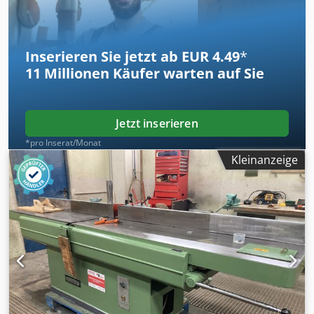
5,5 kW Motorbremse: ja, automatisch Maschinenlänge:
2800 mm Dcodpfxszq Dcbs Acysk Maschinebreite: 1000mm
Gewicht: 1050 kg
Inserieren Sie jetzt ab EUR 4.49
*
11 Millionen
Käufer warten auf Sie
Jetzt inserieren
*pro Inserat/Monat
Kleinanzeige