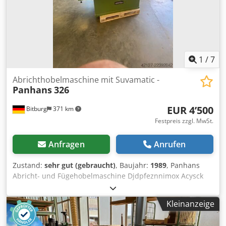
1
/
7
Abrichthobelmaschine mit Suvamatic -
Panhans
326
EUR 4’500
Bitburg
371 km
Festpreis zzgl. MwSt.
Anfragen
Anrufen
Zustand:
sehr gut (gebraucht)
, Baujahr:
1989
, Panhans
Abricht- und Fügehobelmaschine Djdpfeznnimox Acysck
Typ: 326 Bj. 1989 Hobelbreite: 630 mm Aufgabetisch: 1600
mm Abnahmetisch: 1150 mm Gesamttischlänge: 2800 mm
Kleinanzeige
Antriebs-Drehstrommotor: 5,5 KW Messerwellendrehzahl:
5000 U/min Platzbedarf: 2800 x 1000 mm Gewicht: netto