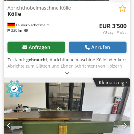
Abrichthobelmaschine Kölle
Kölle
EUR 3’500
Tauberbischofsheim
330 km
VB zzgl. MwSt.
Anfragen
Anrufen
Zustand:
gebraucht
, Abrichthobelmaschine Kölle oder kurz
Abrichte zum Glätten und Ebnen (Abrichten) von Hölzern
Inkl. Verstellbarem Winkelanschlag und Zubehör
Technische Daten: - Arbeitsbreite: 600 mm Dsdpfx Acezrxy
Kleinanzeige
Royjck - Messersystem: Streifenhobelmesser Z2