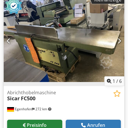
Winkel verstellbar: ja Motorleistung: 4 kW Dcsdpfoug Tytsx
Acyok Maschinenlänge: 2800 mm Maschinebreite: 1000mm
Gewicht: 800 kg
1
/
6
Abrichthobelmaschine
Sicar
FC500
Egenhofen
272 km
Preisinfo
Anrufen