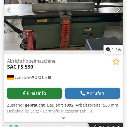
1
/
6
Abrichthobelmaschine
SAC
FS 530
Egenhofen
272 km
Preisinfo
Anrufen
Zustand:
gebraucht
, Baujahr:
1992
, Arbeitsbreite: 530 mm
Hobelwelle: Leitz - Centrofix Messeranzahl: 4
Abrichttischlänge: 2900 mm Verstellung Abrichttisch:
Hebel Anzeige Spahnabnahme: Scala Abrichtanschlag
Kleinanzeige