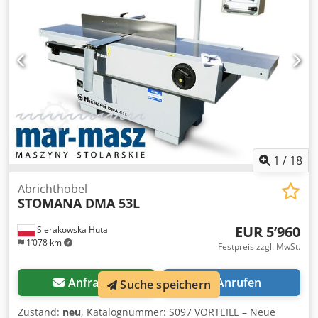
Maschinebreite: 1000mm Gewicht: 810 kg
1
/
18
Abrichthobel
STOMANA DMA 53L
EUR 5’960
Sierakowska Huta
1’078 km
Festpreis zzgl. MwSt.
Anfragen
Anrufen
Suche speichern
Zustand:
neu
, Katalognummer: S097 VORTEILE – Neue