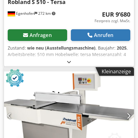
Robland
S 510 - Tersa
EUR 9’680
Egenhofen
272 km
Festpreis zzgl. MwSt.
Anfragen
Anrufen
Zustand:
wie neu (Ausstellungsmaschine)
, Baujahr:
2025
,
Arbeitsbreite: 510 mm Hobelwelle: tersa Messeranzahl: 4
Abrichttischlänge: 2800 mm Verstellung Abrichttisch:
Hebel Anzeige Spahnabnahme: Scala Anzeige Hohl-
Kleinanzeige
Spitzfuge: - Abrichtanschlag Winkel verstellbar: ja Djdpfxol
D Rwws Acyock Motorleistung: 7 kW Maschinenlänge: 2800
mm Maschinebreite: 1000mm Gewicht: 800 kg