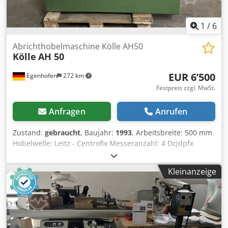
1
/
6
Abrichthobelmaschine Kölle AH50
Kölle
AH 50
EUR 6’500
Egenhofen
272 km
Festpreis zzgl. MwSt.
Anfragen
Anrufen
Zustand:
gebraucht
, Baujahr:
1993
, Arbeitsbreite: 500 mm
Hobelwelle: Leitz - Centrofix Messeranzahl: 4 Dcjdpfx
Asyhgiaecyok Abrichttischlänge: 2800 mm Verstellung
Abrichttisch: Hebel Anzeige Spahnabnahme: Scala
Kleinanzeige
Abrichtanschlag Winkel verstellbar: ja Motorleistung: 5,5
kW Maschinenlänge: 2800 mm Maschinebreite: 1000mm
Gewicht: 900 kg