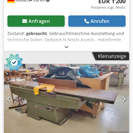
EUR 1’200
Röllbach
338 km
Festpreis zzgl. MwSt.
Anfragen
Anrufen
Zustand:
gebraucht
, Gebrauchtmaschine Ausstattung und
technische Daten: Dedpezk N Nmjfx Acyeck - Hobelbreite
510mm - Abrichttischlänge 2620mm - Motor - Hobelwelle
4PS 400V 50HZ - Sterndreieckanlauf - 2 Messerwelle -
Kleinanzeige
Abrichtanschlag schwenkbar Maschine hat keine
Motorbremse und kann daher nur als Ersatzteilträger
angeboten werden Verfügbarkeit: kurzfristig Standort:
63934 Röllbach