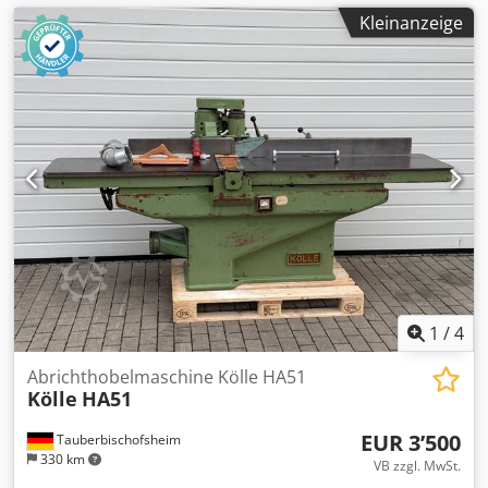
Kleinanzeige
1
/
4
Abrichthobelmaschine Kölle HA51
Kölle
HA51
EUR 3’500
Tauberbischofsheim
330 km
VB zzgl. MwSt.