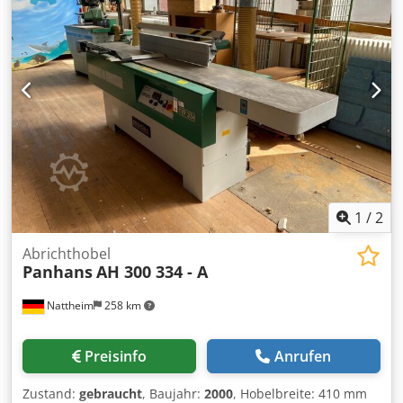
1400 kg Hebelbedienung für Abrichtverstellung 4
Messerwelle Wendemesser Zubehör: Suvamatic top
Zustand Standort: ab Lager 54634 Bitburg - sofort
verfügbar - Zwischenverkauf vorbehalten
1
/
2
Abrichthobel
Panhans
AH 300 334 - A
Nattheim
258 km
Preisinfo
Anrufen
Zustand:
gebraucht
, Baujahr:
2000
, Hobelbreite: 410 mm