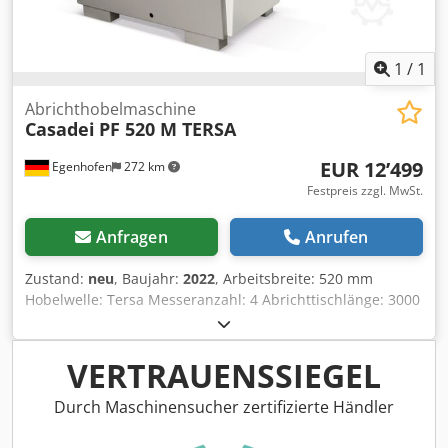
1
/
1
Abrichthobelmaschine
Casadei
PF 520 M TERSA
EUR 12’499
Egenhofen
272 km
Festpreis zzgl. MwSt.
Anfragen
Anrufen
Zustand:
neu
, Baujahr:
2022
, Arbeitsbreite: 520 mm
Hobelwelle: Tersa Messeranzahl: 4 Abrichttischlänge: 3000
mm Verstellung Abrichttisch: motorisch Anzeige
Spanabnahme: Digital Abrichtanschlag Winkel verstellbar:
ja Motorleistung: 7 kW Absauganschluss: 120 mm
VERTRAUENSSIEGEL
Maschinenlänge: 3005 mm Maschinenbreite : 1460 mm
Gewicht: 870 kg Dsdpfoiqg Nwjx Acyjck
Durch Maschinensucher zertifizierte Händler