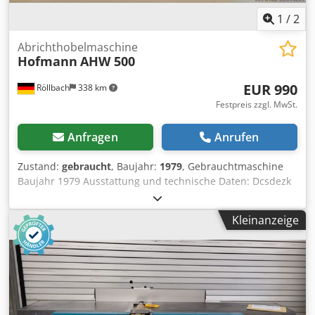
1
/
2
Abrichthobelmaschine
Hofmann
AHW 500
EUR 990
Röllbach
338 km
Festpreis zzgl. MwSt.
Anfragen
Anrufen
Zustand:
gebraucht
, Baujahr:
1979
, Gebrauchtmaschine
Baujahr 1979 Ausstattung und technische Daten: Dcsdezk
Nmxepfx Acysk - Breite Abrichttisch: 500 mm - Länge
Abrichttisch: 2.650 mm - Messerwelle: 2x
Kleinanzeige
Streifenhobelmesser - Motor: 3 kW - Abrichtlineal bis 90°
schrägstellbar Maschine hat keine Motorbremse und kann
deshalb nur als Ersatzteilträger verkauft werden !
Verfügbarkeit: kurzfristig Standort: 63934 Röllbach