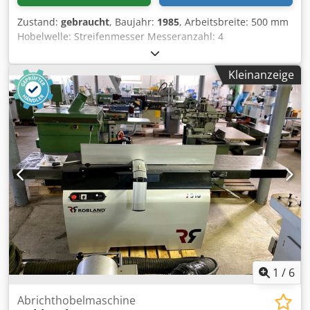
Zustand:
gebraucht
, Baujahr:
1985
, Arbeitsbreite: 500 mm
Hobelwelle: Streifenmesser Messeranzahl: 4
Abrichttischlänge: 2700 mm Verstellung Abrichttisch:
Hebel Anzeige Spahnabnahme: Scala Abrichtanschlag
Kleinanzeige
Winkel verstellbar: Ja Motorleistung: 4 kW Motorbremse: Ja,
automatisch Maschinenlänge: 2800 mm Maschinebreite:
1000mm Dcodpfx Aom H Uxrjcyek Gewicht: 1050 kg
1
/
6
Abrichthobelmaschine