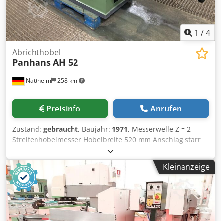
1
/
4
Abrichthobel
Panhans
AH 52
Nattheim
258 km
Preisinfo
Anrufen
Zustand:
gebraucht
, Baujahr:
1971
, Messerwelle Z = 2
Streifenhobelmesser Hobelbreite 520 mm Anschlag starr
Länge Anschlaglineal: 2750 mm Aufgabetisch: 1600 mm
Abnahmetisch: 1100 mm Gesamtlänge: 2800 mm keine
Kleinanzeige
Motorbremes / Not-Aus Lagerort: Nattheim Dcedpfx Asy Ui
U Hscyjk