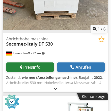
1
/
6
Abrichthobelmaschine
Socomec-Italy
DT 530
Egenhofen
272 km
Preisinfo
Anrufen
Zustand:
wie neu (Ausstellungsmaschine)
, Baujahr:
2022
,
Arbeitsbreite: 530 mm Hobelwelle: tersa Messeranzahl: 4
Abrichttischlänge: 2900 mm Verstellung Abrichttisch:
Hebel Hohl- Spitzfugenverstellung: nein Anzeige
Kleinanzeige
Spahnabnahme: Scala Djdehpl Szopfx Acyjck Anzeige Hohl-
Spitzfuge: - Abrichtanschlag Winkel verstellbar: ja
Motorleistung: 5,5 kW Maschinenlänge: 2900 mm