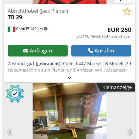
Abrichthobel (Jack Planer)
TB
29
EUR 250
Cantù
140 km
EXW VB MwSt. nicht ausweisbar
Anfragen
Anrufen
Zustand:
gut (gebraucht)
, Code: 0447 Marke: TB Modell: 29
Hobelmaschine zum Planen und Anfasen von Holzkanten
Technische Daten: Dsdpfx Ajzl Aghecyeck U/min 14.000
Leistung 1000 Watt, einphasig 220 V Messer: 60 mm Große
Kleinanzeige
Arbeitsfläche für komfortables und sicheres Arbeiten
Gesabmessungen cm: 25 x 35 x 15 (H) Gewicht kg: 4