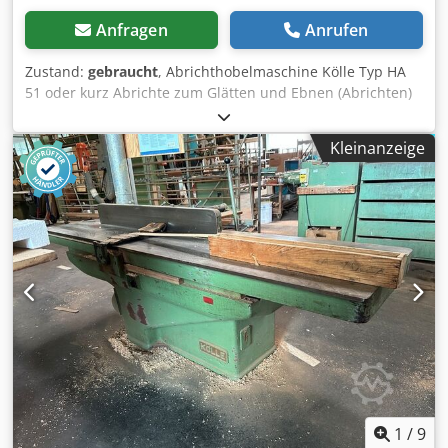
Anfragen
Anrufen
Zustand:
gebraucht
, Abrichthobelmaschine Kölle Typ HA
51 oder kurz Abrichte zum Glätten und Ebnen (Abrichten)
von Hölzern Inkl. Fügeaggregat Hemag. Technische Daten:
- Arbeitsbreite: 450 mm Dcjdezrxzbopfx Acysk -
Kleinanzeige
Arbeitshöhe: 100 mm (Fügen)
1
/
9