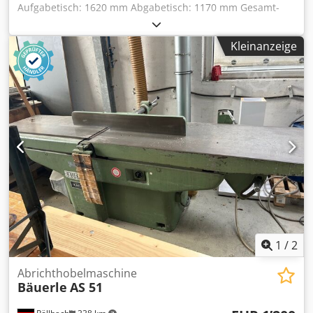
Aufgabetisch: 1620 mm Abgabetisch: 1170 mm Gesamt-
Länge: 2850 mm elektromotorische Abrichttisch
Verstellung mit Digitalanzeige Anschlag schrägstellbar mit
Kleinanzeige
Hilfsanschlag Motor: 4 kW Drehzahl: 5000 1/min.
Platzbedarf: 2950 x 1260 mm Gewicht: ca. 850 kg Lagerort:
Lieferant Dodpozb N Tzsfx Acysck
1
/
2
Abrichthobelmaschine
Bäuerle
AS 51