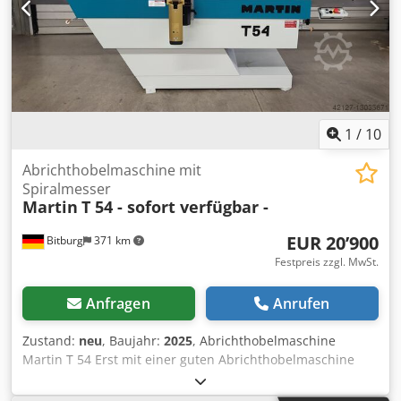
1
/
10
Abrichthobelmaschine mit
Spiralmesser
Martin
T 54 - sofort verfügbar -
EUR 20’900
Bitburg
371 km
Festpreis zzgl. MwSt.
Anfragen
Anrufen
Zustand:
neu
, Baujahr:
2025
, Abrichthobelmaschine
Martin T 54 Erst mit einer guten Abrichthobelmaschine
schaffen Sie wirklich perfekte Grundlagen. Genau mit
dieser Zielsetzung wurde die T54 entwickelt. Sie