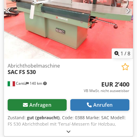
1
/
8
Abrichthobelmaschine
SAC
FS 530
EUR 2’400
Cantù
140 km
VB MwSt. nicht ausweisbar
Anfragen
Anrufen
Zustand:
gut (gebraucht)
, Code: 0388 Marke: SAC Modell:
FS 530 Abrichthobel mit ‘Tersa’-Messern für Holzbau,
Möbelherstellung, Einzelanfertigung von Möbeln,
Holzverbindungen, Türen, Holzrahmenbau, Sägewerke,