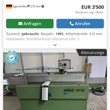
EUR 3’500
Egenhofen
272 km
Festpreis zzgl. MwSt.
Anfragen
Anrufen
Zustand:
gebraucht
, Baujahr:
1981
, Arbeitsbreite: 510 mm
Hobelwelle: Streifenmesser Messeranzahl: 2
Abrichttischlänge: 2600 mm Verstellung Abrichttisch:
hydraulisch / Fußpedal Hohl- Spitzfugenverstellung: ja
Kleinanzeige
Anzeige Spahnabnahme: Scala Anzeige Hohl- Spitzfuge:
Scala Dcodpfx Aoy Hqdgocyjk Abrichtanschlag Winkel
verstellbar: Ja Motorleistung: 5,5 kW Motorbremse: Ja,
automatisch Maschinenlänge: 2600 mm Maschinebreite:
1000mm Gewicht: 1050 kg