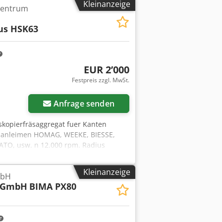
Kleinanzeige
zentrum
us HSK63
EUR 2’000
Festpreis zzgl. MwSt.
Anfrage senden
uskopierfräsaggregat fuer Kanten
enanleimen HOMAG, WEEKE, BIESSE,
TO, usw. n 12.000 rpm. Radius
Kleinanzeige
mbH
 GmbH
BIMA PX80