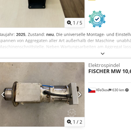
1
/
5
Baujahr:
2025
, Zustand:
neu
, Die universelle Montage- und Einstel
Spannen von Aggregaten aller Art außerhalb der Maschine  unab
Maschinenschnittstelle. Neben Wartungsarbeiten am Aggregat lass
komplette Werkzeugsätze zuverlässig montieren und einstellen, gan
Spannfuttern oder auf Fräsdornen  schnell, präzise und sicher. Dan
Elektrospindel
gängigen Maschinenanbindungen ist die Vorrichtung flexibel einse
FISCHER
MW 10,
Anzahl der Arretier- bzw. Abstützbolzen am Aggregat. Auch Spannf
problemlos. Ganz gleich ob Winkeleinstellungen am Schwenkaggreg
Werkzeugpositionen am Tastaggregat oder Werkzeugwechsel am M
und Einstellvorrichtung ist DER Helfer für jede Werkstatt mit CN
Křečkov
630 km
Aggregaten verschiedenster Bauarten Dedpfoxmb Nwex Abqsck pas
Maschinenschnittstellen Sicheres Spannen und Ausrichten von Wer
Montage, Service und Fertigung Robuste Bauweise für dauerhaften E
Lagerort: Flörsheim
1
/
2