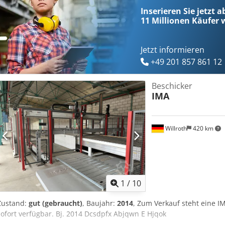
Inserieren Sie jetzt 
11 Millionen
Käufer w
Jetzt informieren
+49 201 857 861 12
Beschicker
IMA
Willroth
420 km
1
/
10
Zustand:
gut (gebraucht)
, Baujahr:
2014
, Zum Verkauf steht eine I
sofort verfügbar. Bj. 2014 Dcsdpfx Abjqwn E Hjqok