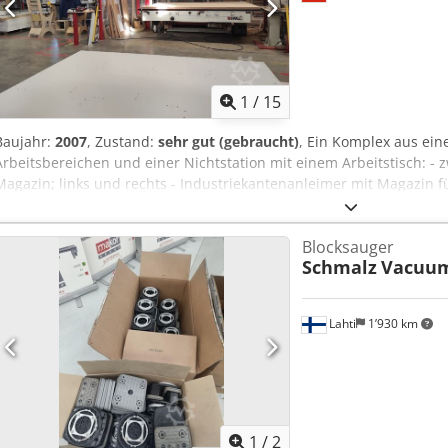
1
/
15
Baujahr:
2007
, Zustand:
sehr gut (gebraucht)
, Ein Komplex aus ein
Arbeitsbereichen und einer Nichtstation mit einem Arbeitstisch: - 
Magazin; links und rechts - Industriekantenanleimer mit Magazin fü
zusätzliche Polyorithan-Station. Der Komplex ist für die komplette
furnierten MDF-Teilen usw. ausgelegt - Zuschnitt von Teilen mit N
Blocksauger
Bearbeitung von Portalzentren. Der Preis ist nicht inbegriffen: Djdpf
Schmalz
Vacuum
Demontage -Installation. Vollständig gewartet durch das deutsche 
Besäumaggregat wird kaum benutzt.
Lahti
1’930 km
1
/
2