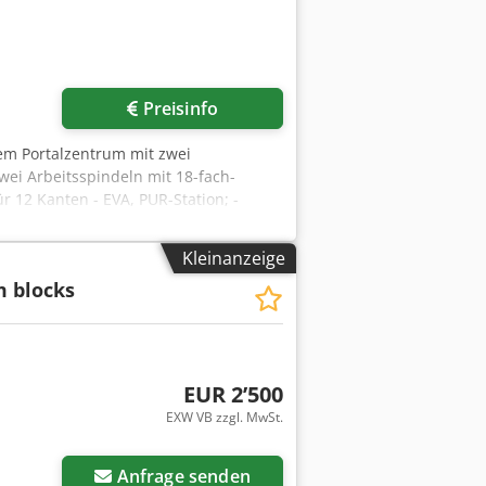
Preisinfo
em Portalzentrum mit zwei
zwei Arbeitsspindeln mit 18-fach-
r 12 Kanten - EVA, PUR-Station; -
 Bearbeitung von Spanplatten und
esting-Technologie und komplette
Kleinanzeige
xsizi Tts Abqeck - Transport -
 blocks
IMA Schelling-Team im Jahr 2022. Das
EUR 2’500
EXW VB zzgl. MwSt.
Mehr Bilder anfragen
Anfrage senden