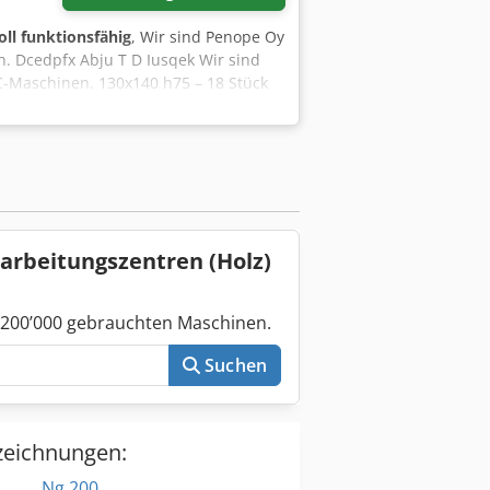
oll funktionsfähig
, Wir sind Penope Oy
n. Dcedpfx Abju T D Iusqek Wir sind
NC-Maschinen. 130x140 h75 – 18 Stück
r getestet und anschließend
arbeitungszentren (Holz)
 200’000 gebrauchten Maschinen.
Suchen
zeichnungen:
Ng 200