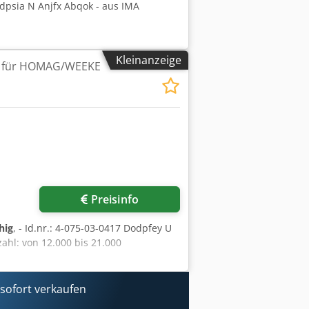
edpsia N Anjfx Abqok - aus IMA
Kleinanzeige
W für HOMAG/WEEKE
Preisinfo
hig
, - Id.nr.: 4-075-03-0417 Dodpfey U
ahl: von 12.000 bis 21.000
ofort verkaufen