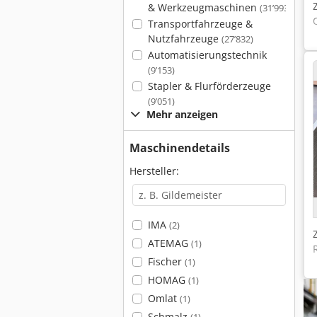
& Werkzeugmaschinen
(31’993)
Transportfahrzeuge &
Nutzfahrzeuge
(27’832)
Automatisierungstechnik
(9’153)
Stapler & Flurförderzeuge
(9’051)
Mehr anzeigen
Maschinendetails
Hersteller:
IMA
(2)
ATEMAG
(1)
Fischer
(1)
HOMAG
(1)
Omlat
(1)
Schmalz