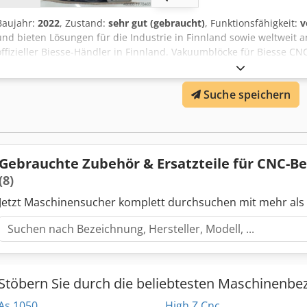
Baujahr:
2022
, Zustand:
sehr gut (gebraucht)
, Funktionsfähigkeit:
v
und bieten Lösungen für die Industrie in Finnland sowie weltweit a
offizieller Biesse-Händler in Finnland. Vakuumblöcke für Biesse C
125x75 h75 – 8 Stück 120x50 h75 – 10 Stück Sehr guter Zustand, nu
eingelagert. Preis gilt für das gesamte Paket, 36 Stück.
Suche speichern
Gebrauchte Zubehör & Ersatzteile für CNC-Be
(8)
Jetzt Maschinensucher komplett durchsuchen mit mehr als
Stöbern Sie durch die beliebtesten Maschinenbe
As 1050
High Z Cnc