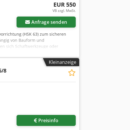
EUR 550
VB zzgl. MwSt.
Anfrage senden
lvorrichtung (HSK 63) zum sicheren
hängig von Bauform und
en sich Schaftwerkzeuge oder
z gleich, ob im Aggregat, in
k der Kompatibilität mit allen
Kleinanzeige
tzbar, unabhängig von Position und
6/8
utter mit Nesting-Turbine passen
at, Einstellungen der
ehrspindelbohrkopf, unsere Montage-
C-Maschine. Einfache Handhabung von
send für alle gängigen
kzeugen Universell einsetzbar in
insatz Verfügbarkeit: sofort ab Lager
Mehr Bilder anfragen
Preisinfo