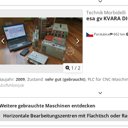
Technik Morbidelli
esa gv
KVARA DI
Pardubice
662 km
1
/
2
Baujahr:
2009
, Zustand:
sehr gut (gebraucht)
, PLC für CNC-Maschin
Absflvhbeqok
Weitere gebrauchte Maschinen entdecken
Horizontale Bearbeitungszentren mit Flachtisch oder Ras