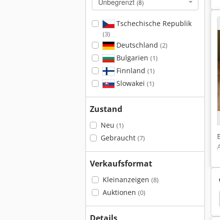
Unbegrenzt
(8)
Tschechische Republik
(3)
Deutschland
(2)
Bulgarien
(1)
Finnland
(1)
Slowakei
(1)
Zustand
Neu
(1)
Gebraucht
(7)
Verkaufsformat
Kleinanzeigen
(8)
Auktionen
(0)
er
Bima
Schmalz
Fischer Schleifsysteme
Details