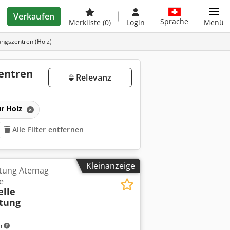
Verkaufen
Sprache
Merkliste
(0)
Login
Menü
ungszentren (Holz)
zentren
Relevanz
ür Holz
Alle Filter entfernen
Kleinanzeige
htung Atemag
e
elle
tung
m