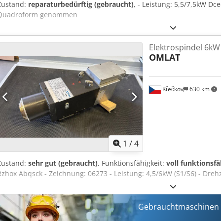
Zustand:
reparaturbedürftig (gebraucht)
, - Leistung: 5,5/7,5kW Dc
Quadroform genommen
Elektrospindel 6k
OMLAT
Křečkov
630 km
1
/
4
Zustand:
sehr gut (gebraucht)
, Funktionsfähigkeit:
voll funktionsfä
Rzhox Abqsck - Zeichnung: 06273 - Leistung: 4,5/6kW (S1/S6) - Drehz
Gebrauchtmaschinen s