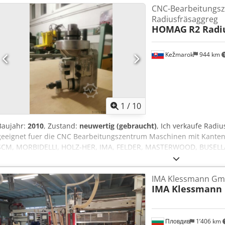
CNC-Bearbeitungs
Radiusfräsaggreg
HOMAG
R2 Radi
Kežmarok
944 km
1
/
10
Baujahr:
2010
, Zustand:
neuwertig (gebraucht)
, Ich verkaufe Radi
geeignet fuer die CNC Bearbeitungszentrum Maschinen mit Kant
SCM, MORBIDELLI, HOLZ-HER, IMA, FELDER, MASTERWOOD, BUSELLA
R2mm. HSK63 Haltung. Verfugbar gleich. Dcedpfehw Db Isx Abqek
IMA Klessmann G
IMA Klessmann
Пловдив
1’406 km