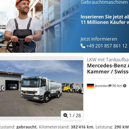
Gebrauchtmaschinen s
Inserieren Sie jetzt 
11 Millionen
Käufer w
Jetzt informieren
+49 201 857 861 12
LKW mit Tankaufba
Mercedes-Benz
Kammer / Swiss
Jestetten
96 km
1
/
28
Zustand:
gebraucht
, Kilometerstand:
382’416 km
, Leistung:
290 kW 