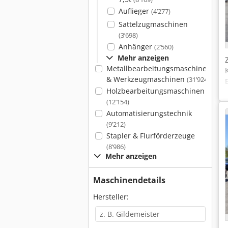
Auflieger
(4’277)
Sattelzugmaschinen
(3’698)
Anhänger
(2’560)
Mehr anzeigen
Metallbearbeitungsmaschinen
& Werkzeugmaschinen
(31’924)
Holzbearbeitungsmaschinen
(12’154)
Automatisierungstechnik
(9’212)
Stapler & Flurförderzeuge
(8’986)
Mehr anzeigen
Maschinendetails
Hersteller: