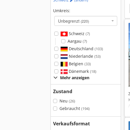
(ändern)
Iveco Reisebus
Iveco
Volvo L 60 F
Heizöl
Umkreis:
Unbegrenzt
(220)
Schweiz
(7)
Aargau
(7)
Deutschland
(103)
Niederlande
(53)
Belgien
(33)
Dänemark
(18)
Mehr anzeigen
Zustand
Neu
(26)
Gebraucht
(194)
Verkaufsformat