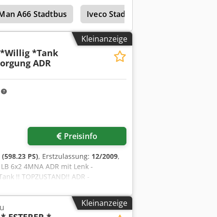
Man A66 Stadtbus
Iveco Stadtbus
Kleinanzeige
*Willig *Tank
tsorgung ADR
m
Preisinfo
(598.23 PS)
, Erstzulassung:
12/2009
,
 LB 6x2 4MNA ADR mit Lenk -
- Tank !! TOPZUSTAND!! ADR -
braum: 12.740 cm³ • Motorleistung: 324
er• Tempomat • Klimaautomatik •
Kleinanzeige
u
Differentialsperre • TC -