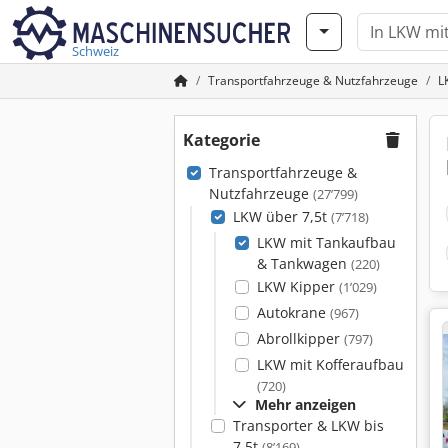
Schweiz
Transportfahrzeuge & Nutzfahrzeuge
L
Kategorie
Transportfahrzeuge &
Nutzfahrzeuge
(27’799)
LKW über 7,5t
(7’718)
LKW mit Tankaufbau
& Tankwagen
(220)
LKW Kipper
(1’029)
Autokrane
(967)
Abrollkipper
(797)
LKW mit Kofferaufbau
(720)
Mehr anzeigen
Transporter & LKW bis
7,5t
(8’169)