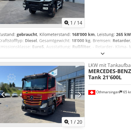
1
/
14
Zustand:
gebraucht
, Kilometerstand:
168’000 km
, Leistung:
265 kW 
Kraftstofftyp:
Diesel
, Gesamtgewicht:
18’000 kg
, Bremsen:
Retarder
Emissionsklasse:
Euro5
, Ausstattung:
Rußfilter
, - Retarder- Klima-
Ajzbpyhoc Hjha
LKW mit Tankaufba
MERCEDES-BENZ
Tank 21'600L
Othmarsingen
65 
1
/
20