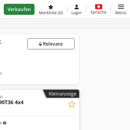
Verkaufen
Sprache
Merkliste
(0)
Login
Menü
t
Relevanz
n
Kleinanzeige
u
90T36 4x4
km