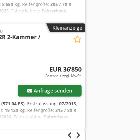
:
8’550 kg
, Reifengröße:
305 / 70 R
2025
, Fahrerkabine:
Fahrerhaus
,
Luft
, Anzahl der Sitzplätze:
2
,
mm
, Betriebsgewicht:
15’000 kg
,
Kleinanzeige
u
2R 2-Kammer /
EUR 36’850
Festpreis zzgl. MwSt.
Anfrage senden
(571.04 PS)
, Erstzulassung:
07/2015
,
ht:
19’120 kg
, Reifengröße:
315 / 80 R
/2026
, Fahrerkabine:
Fahrerhaus
,
-Luft
, Anzahl der Sitzplätze:
2
,
e:
315 / 80 R 22.5 / 11mm
,