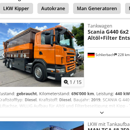
LKW Kipper
Autokrane
Man Generatoren
Tankwagen
Scania
G440 6x2 
Altöl+Filter En
Schlierbach
228 k
1
/
15
Zustand:
gebraucht
, Kilometerstand:
696’000 km
, Leistung:
440 kW 
Kraftstofftyp:
Diesel
, Kraftstoff:
Diesel
, Baujahr:
2019
, SCANIA G 440
/Liftachse, WILLIG Aufbau für Altöl und Filterbeseitigung mit Kipp 
Gefahrenklassen: FL, EX II, EX II, OX, AT Fahrgestell: • EURO 5 • Hu
KW / 440 PS • Radformel: 6x2 • Lift- / Lenkachse (3. Achse) • Intard
LKW mit Tankaufba
Standheizung • OPTICRUISE Automatikgetriebe mit Kupplungspedal • 