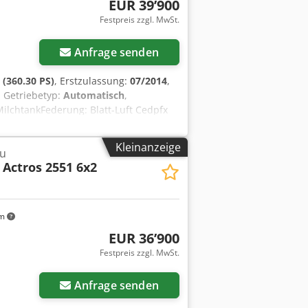
EUR 39’900
Festpreis zzgl. MwSt.
Anfrage senden
(360.30 PS)
, Erstzulassung:
07/2014
,
, Getriebetyp:
Automatisch
,
 MilchtankFederung: Blatt-Luft Cedpfx
Kleinanzeige
u
Actros 2551 6x2
km
EUR 36’900
Festpreis zzgl. MwSt.
Anfrage senden