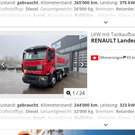
Zustand:
gebraucht
, Kilometerstand:
265’000 km
, Leistung:
375 kW 
Kraftstofftyp:
Diesel
, Gesamtgewicht:
26’000 kg
, Bremsen:
Retarder
Emissionsklasse:
Euro6
, Ausstattung:
Rußfilter
, - Retarder- Klima-
Schwingenschlögel 2 Kammern- 21'200 LFederung: Luftfederung Cj
LKW mit Tankaufba
RENAULT
Lander
Othmarsingen
65 
1
/
24
Zustand:
gebraucht
, Kilometerstand:
244’000 km
, Leistung:
323 kW 
Kraftstofftyp:
Diesel
, Gesamtgewicht:
32’000 kg
, Bremsen:
Retarder
Emissionsklasse:
Euro5
, Ausstattung:
Rußfilter
, - Retarder- Klima-
Kammern- AnhängerkupplungFederung: Blatt-Luft Chedpfsyakfiox 