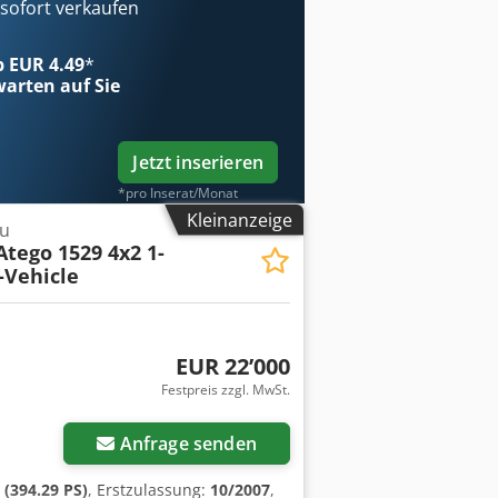
ofort verkaufen
ab EUR 4.49
*
arten auf Sie
Jetzt inserieren
*pro Inserat/Monat
Kleinanzeige
u
Atego 1529 4x2 1-
-Vehicle
EUR 22’000
Festpreis zzgl. MwSt.
Anfrage senden
(394.29 PS)
, Erstzulassung:
10/2007
,