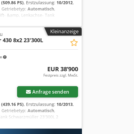
(509.86 PS)
, Erstzulassung:
10/2012
,
, Getriebetyp:
Automatisch
,
 Lift- &amp, Lenkachse- Tank
dpfx Acey U Th De Hsha
Kleinanzeige
u
 430 8x2 23'300L
km
EUR 38’900
Festpreis zzgl. MwSt.
Anfrage senden
(439.16 PS)
, Erstzulassung:
10/2013
,
, Getriebetyp:
Automatisch
,
 Tank Schwarzmüller 23'300L 2
Ac Hsa