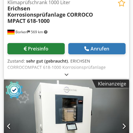
Klimaprüfschrank 1000 Liter
Lieferumfang: Weiss Technik SC 1000 Salzsprüh-
Erichsen
Prüfkammer Zubehör gemäß Bildern Lieferumfang wie
Korrosionsprüfanlage
CORROCO
abgebildet. Änderungen, Irrtümer und Zwischenverkauf
MPACT 618-1000
vorbehalten.
Borken
569 km
Preisinfo
Anrufen
Zustand:
sehr gut (gebraucht)
, ERICHSEN
CORROCOMPACT 618-1000 Korrosionsprüfanlage
Hersteller: ERICHSEN GmbH & Co. KG Typ:
CORROCOMPACT 618-1000 Baujahr: 2017 Maschinentyp:
Kleinanzeige
Korrosionsprüfanlage / Klimawechseltestanlage
Prüfkammervolumen: 1.000 Liter Zum Verkauf steht eine
gebrauchte ERICHSEN CORROCOMPACT 618-1000
Korrosionsprüfanlage mit separatem Klimagerät und
Siemens SIMATIC Touch-Steuerung. Die Anlage wurde für
professionelle Korrosions-, Klimawechsel-, Salzsprüh- und
Schwitzwasserprüfungen entwickelt und eignet sich ideal
für Prüflabore, die Automobilindustrie,