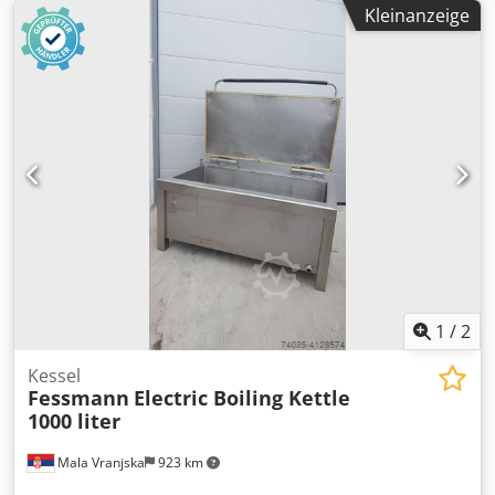
Klappdeckel mit Gasdruckdämpfern Zustand
Kleinanzeige
Gebrauchtgerät aus industriellem Einsatz. Optischer
Zustand gemäß Bildern. Innenraum mit sichtbaren
Ablagerungen und nutzungsbedingten Verfärbungen
durch Prüfmedien. Steuerung aktiv, Gerät lässt sich
einschalten. Eine vollständige technische
Funktionsprüfung unter realen Prüfbedingungen wurde
durch uns nicht durchgeführt. Besichtigung nach
Absprache möglich. Lieferumfang: siehe Bilder. Verladung
kann organisiert werden. Alle Angaben nach bestem
Wissen anhand Typenschildern,
Herstellerkennzeichnungen und vorhandenen
Informationen erstellt. Irrtümer und Änderungen
vorbehalten.
1
/
2
Kessel
Fessmann
Electric Boiling Kettle
1000 liter
Mala Vranjska
923 km