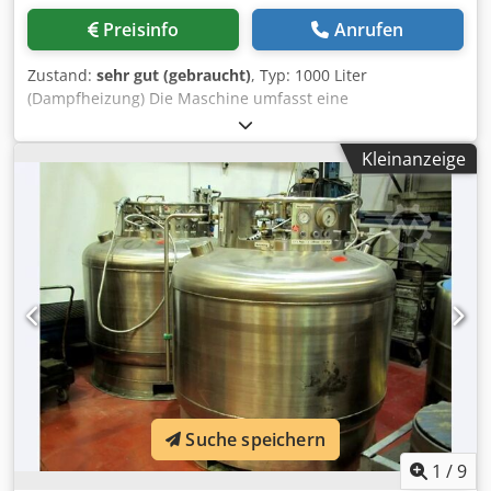
Preisinfo
Anrufen
Zustand:
sehr gut (gebraucht)
, Typ: 1000 Liter
(Dampfheizung) Die Maschine umfasst eine
Zwischenkammer aus rostfreiem Stahl für das Thermoöl,
eine interne Expansionskammer, eine Hochleistungs-
Kleinanzeige
Thermoflüssigkeit und einen internen Ablasshahn Csdpfx
Akod S U H Teqerf Deckel: Isoliert, mit Federn und
Scharnieren aus rostfreiem Stahl, 90° öffnend Zwei interne
Sicherheitsthermostate Fassungsvermögen: 1000 Liter
Abmessungen der Maschine in cm: Länge: 135 Breite: 200
Höhe: 110 Lieferzeit: 15 Arbeitstage nach Vorauszahlung
Suche speichern
1
/
9