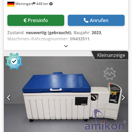
Meiningen
448 km
Preisinfo
Anrufen
Zustand:
neuwertig (gebraucht)
, Baujahr:
2023
,
Maschinen-/Fahrzeugnummer:
SN432511
,
Funktionsfähigkeit:
voll funktionsfähig
, Leistung:
75 kW
(101.97 PS)
, Eingangsspannung:
400 V
, Eingangsstrom:
108
Kleinanzeige
A
, Eingangsfrequenz:
50 Hz
, Art des Eingangsstroms:
Drehstrom
, Temperatur:
1’340 °C
, Innenmaß Länge:
1’000
mm
, innere Breite:
800 mm
, Innenmaß Höhe:
1’250 mm
,
Gesamtlänge:
1’800 mm
, Gesamtbreite:
1’900 mm
,
Gesamthöhe:
2’500 mm
, Gesamtgewicht:
2’800 kg
, Anzahl
der Kammern:
1
, Steuerungsart:
SPS-gesteuert
,
Betätigungsart:
elektrisch
, Ausstattung:
CE-
Kennzeichnung, Dokumentation/Handbuch
, mit 12
Monaten Gewährleistung -Innen (bxtxh) 800 x 1000 x 1250
mm -Aussen (bxtxh) 1790 x 1900 x 2500 mm -Schaltschrank
(bxtxh) 1200 x 500 x 2350 mm -Steuerschrank (bxtxh) 600 x
900 x 1850 mm -Inhalt 1000 Liter -Tmax 1340°C -Siemens
SPS Steuerung H1700 (100 Programme je 20 Segmente)