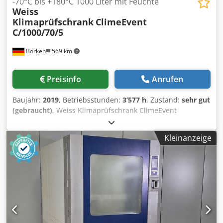
-70°C bis +180°C 1000 Liter mit Feuchte
Weiss
Klimaprüfschrank
ClimeEvent
C/1000/70/5
Borken
569 km
Preisinfo
Anrufen
Baujahr:
2019
, Betriebsstunden:
3’577 h
, Zustand:
sehr gut
(gebraucht)
, Weiss Klimaprüfschrank ClimeEvent
C/1000/70/5 Typ: C/1000/70/5 Hersteller: Weiss Technik
GmbH Baujahr: 2019 Ausführung: wassergekühlt
Kleinanzeige
Betriebsstunden: ca. 3577 h Zum Verkauf steht ein
Klimaprüfschrank Weiss ClimeEvent mit 1000 Liter
Prüfraum. Geeignet für Temperatur- und Klimaprüfungen
in Industrie, Automotive, Elektronik sowie Forschung und
Entwicklung. Temperatur- und Klimadaten:
Temperaturbereich: ca. -70 °C bis +180 °C
Temperaturänderung: bis ca. 5 K/min Feuchtebereich: ca.
10 % bis 98 % r.F. Prüfraum: Volumen: ca. 1000 Liter