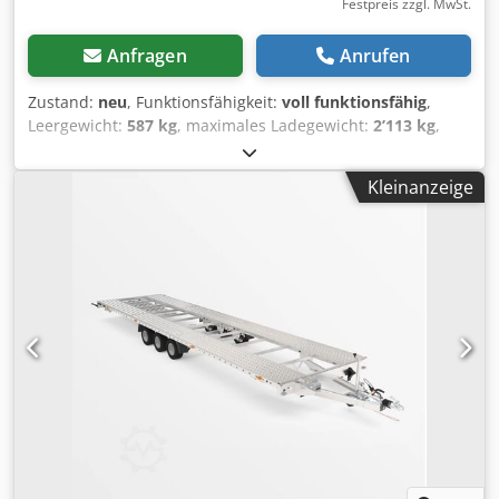
Festpreis zzgl. MwSt.
Anfragen
Anrufen
Zustand:
neu
, Funktionsfähigkeit:
voll funktionsfähig
,
Leergewicht:
587 kg
, maximales Ladegewicht:
2’113 kg
,
Gesamtgewicht:
2’700 kg
, Achsen-Konfiguration:
2 Achsen
,
Laderaumlänge:
403 mm
, Laderaumbreite:
2’055 mm
,
Kleinanzeige
Höchstgeschwindigkeit:
100 km/h
, Anhängerbremse:
Anhänger gebremst
, Baujahr:
2026
, MARTZ GT 400/2 2,7T
NEUFAHRZEUG Innenmaße: 403cm x 205cm
Gesamtgewicht: 2700Kg Nutzlast: 2113Kg gebremster
Tandemanhänger Auflaufbremse und Handbremse von
KNOTT 2x 1350Kg Achsen und Bremse mit
Rückfahrautomatik gebogene Transportfläche
geschraubter feuerverzinkter Stahlrahmen Stahlrampen
im Schienenschacht etliche Zurrösen über gesamte Länge
verstärkte 14 Zoll Reifen M+S Reifen 13-poliger Stecker
Begrenzungsleuchten vorn Lampen hinten mit
Rückfahrlicht NSL und Dreiecksrückstrahler Seilwinde mit
Bremse und Halterung 2x U-Keile Lochstahlfahrstreifen 2x