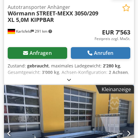
Autotransporter Anhänger
Wörmann
STREET-MEXX 3050/209
XL 5,0M KIPPBAR
EUR 7’563
Karlsfeld
291 km
Festpreis zzgl. MwSt.
Anfragen
Anrufen
Zustand:
gebraucht
, maximales Ladegewicht:
2’280 kg
,
Gesamtgewicht:
3’000 kg
, Achsen-Konfiguration:
2 Achsen
,
Erstzulassung:
07/2026
, Laderaumlänge:
5’000 mm
,
Gesamtbreite:
2’090 mm
, Baujahr:
2026
, Autotransporter
Kleinanzeige
in Überlader-Kippausführung Komfortpaket - 100 km/h
Ausführung - geschlossener Aluminium-Boden - E-Rad mit
Halterung - Radfeststeller durchgehend Tiefrahmen-
Fahrwerk: Achse:durchgehende wartungsfreie
Gewerbeachsen mit verstärkten Langauflagen,
feuerverzinkt Bremse:4- Rad Auflaufbremse mit
vollautomatischer Rückfahrautomatik und Feststellbremse
Federung:Einzelradfederung progressiv wirkend und