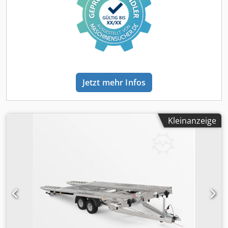
längeren oder mehreren Fahrzeugen Niedriges Fahrwerk
geschraubter feuerverzinkter Stahlrahmen Stahlrampen
im Schienenschacht Heckstützen etliche Zurrösen über
gesamte Länge verstärkte 10" Zoll C-Bereifung mit
Stahlventil M+S Reifen 13-poliger Stecker
Begrenzungsleuchten vorn Seitenmarkierungsleuchten
Lampen hinten mit Rückfahrlicht NSL und
Jetzt mehr Infos
Dreiecksrückstrahler Seilwinde mit Bremse und Halterung
2x U-Keile OPTIONALES ZUBEHÖR DAUERHAFT
PREISGESENKT AB FEBRUAR 2026 -Ausrüstung für 100km/h
(Stoßdämpfer) -Ersatzrad mit Halter -komplette LED-
Kleinanzeige
Beleuchtung -Diebstahlsicherung -Austausch Stahlschiene
gegen Aluschiene -Mittelstreifen mit Aluriffelblech -
Austausch 10" Bereifung gegen 13" Bereifung -Radstopper
-Klappkurbelheckstützen -Anti-Schlingerkupplung -
Radstopper über gesamte Breite weiteres Zubehör auf
Nachfrage! zzgl. Fracht bis Gera u. Kfz-Brief 400 € netto
Bilder sind beispielhaft und können aufpreispflichtiges
Zubehör zeigen. Haben Sie den passenden Anhänger noch
nicht gefunden? Wir haben 50-100 Fahrzeuge dauerhaft
und sofort zum Mitnehmen auf Lager. Die Werkstatt hat