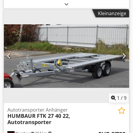
Laderaumlänge:
6’200 mm
, Laderaumbreite:
2’360 mm
,
Laderaumhöhe:
2’190 mm
, Ausstattung:
ABS,
Kleinanzeige
Ladebordwand
, jännert schierling JS1L 5K Autotransporter
Seilwinde . für Anfragen: 0726594 * Zustand : Sehr gut *
Ez: 26.09.2005 * Zul. Gesamtgewicht : 5,00 t * ABS *
Luftfederung * Auffahrrampen ausklappbar * Aluminium-
Profilboden * 2x Rolltor links * Seilwinde * Laderampe
mechanisch Maße (Laderaum/Ladefläche) : länge innen :
6.200 mm breite innen : 2.360 mm höhe innen : 2.190 mm
Reifen : 205 / 65 R 17.5 45% luftgefedert ---- Preis: 5.900,-
Euro + 19% MwSt. Für weitere Fragen können Sie uns unter
folgenden Rufnummern erreichen: Dedpfx Ajzkc Atsmhjck
Wir sprechen: Deutsch, English, français, polski und
russisch Schreibfehler, Irrtümer und Zwischenverkauf
vorbehalten.
1
/
9
Autotransporter Anhänger
HUMBAUR
FTK 27 40 22,
Autotransporter