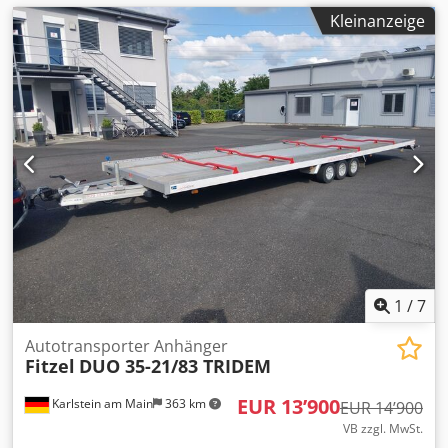
Kleinanzeige
1
/
7
Autotransporter Anhänger
Fitzel
DUO 35-21/83 TRIDEM
EUR 13’900
Karlstein am Main
363 km
EUR 14’900
VB zzgl. MwSt.