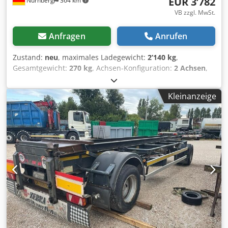
EUR 3’782
Nürnberg
364 km
VB zzgl. MwSt.
Anfragen
Anrufen
Zustand:
neu
, maximales Ladegewicht:
2’140 kg
,
Gesamtgewicht:
270 kg
, Achsen-Konfiguration:
2 Achsen
,
Laderaumlänge:
4’000 mm
, Laderaumbreite:
2’140 mm
,
Laderaumhöhe:
610 mm
, Gesamtbreite:
2’190 mm
,
Kleinanzeige
Gesamthöhe:
900 mm
, Baujahr:
2026
, Sehr geehrte
Kundinnen und Kunden, bis einschließlich 12.08.2026
bleibt unser Betrieb geschlossen. In dringenden Fällen
erreichen Sie uns per WhatsApp unter: Vielen Dank für Ihr
Verständnis! Humbaur Fahrzeugtransporter FTK 27 40 22 -
Seilwindbock mit Seilwinde Preis - 4500¤ inkl. 19% MwST,
6,4% Übergabepauschale, und Fahrzeugpapiere!
Beschreibung: Mit dem neuen kippbaren
Fahrzeugtransporter FTK von Humbaur transportieren Sie
Ihr Fahrzeug komfortabel und sicher. Der FTK bietet die
Vorteile kippbarer Fahrzeuganhänger jetzt auch in der
Kompaktklasse. Ideal für KFZ-Reparaturservice-