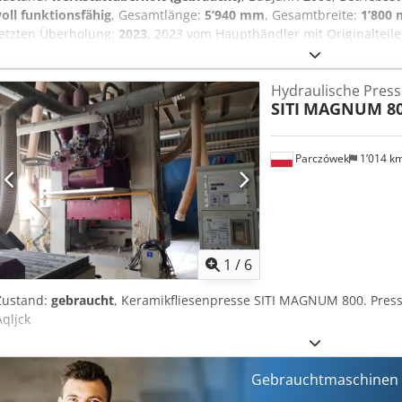
voll funktionsfähig
, Gesamtlänge:
5’940 mm
, Gesamtbreite:
1’800
letzten Überholung:
2023
, 2023 vom Haupthändler mit Originalteil
durchgehend gepflegt. Dcodpfxsvw At As Aqljk Die Maschine wurde 
funktionsfähig und sofort einsatzbereit. Der Transport ist nicht im 
Hydraulische Pres
Gebühr organisiert werden. Je nach Standort.
SITI
MAGNUM 8
Parczówek
1’014 k
1
/
6
Zustand:
gebraucht
, Keramikfliesenpresse SITI MAGNUM 800. Press
Aqljck
Gebrauchtmaschinen s