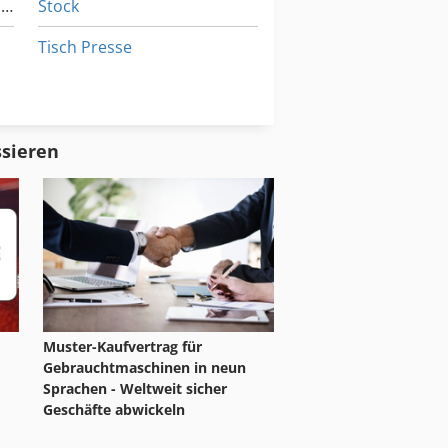
Maschinepresse Um Lagerschalen Zu Pressen
Stock
Tisch Presse
Werkstatt Presse
Werkstattpresse Hydraulisch
ssieren
en
Muster-Kaufvertrag für
Gebrauchtmaschinen in neun
Sprachen - Weltweit sicher
Geschäfte abwickeln