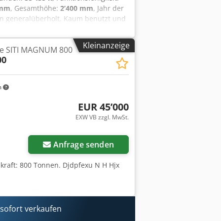
 mm
, Gesamthöhe:
2’400 mm
, Jahr der
en generalüberholt. Kaum benutzt und
kaum benutzt und ist voll
Preis inbegriffen, kann aber gegen
Kleinanzeige
se SITI MAGNUM 800
00
m
EUR 45’000
EXW VB zzgl. MwSt.
Anfrage senden
kraft: 800 Tonnen. Djdpfexu N H Hjx
ofort verkaufen