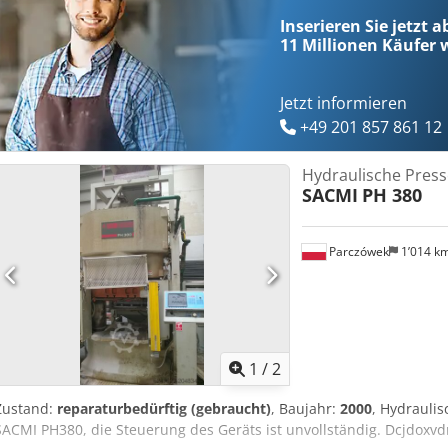
Inserieren Sie jetzt 
11 Millionen
Käufer w
Jetzt informieren
+49 201 857 861 12
Hydraulische Pres
SACMI
PH 380
Parczówek
1’014 k
1
/
2
Zustand:
reparaturbedürftig (gebraucht)
, Baujahr:
2000
, Hydraulis
SACMI PH380, die Steuerung des Geräts ist unvollständig. Dcjdoxv