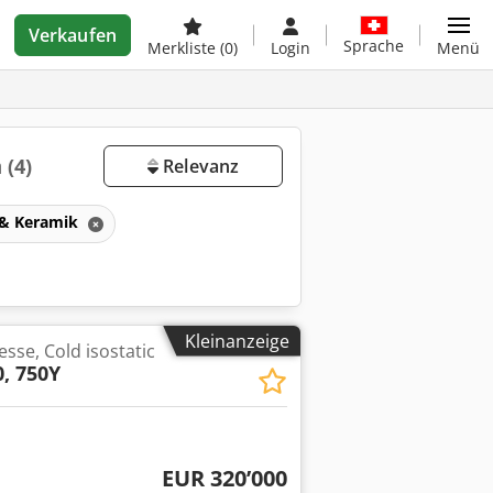
Verkaufen
Sprache
Merkliste
(0)
Login
Menü
n
(4)
Relevanz
s & Keramik
Kleinanzeige
esse, Cold isostatic
0, 750Y
EUR 320’000