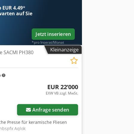
ab EUR 4.49
*
arten auf Sie
Jetzt inserieren
*pro Inserat/Monat
Kleinanzeige
se SACMI PH380
m
EUR 22’000
EXW VB zzgl. MwSt.
Mehr Bilder anfragen
Anfrage senden
che Presse für keramische Fliesen
dnbspfx Aqlok