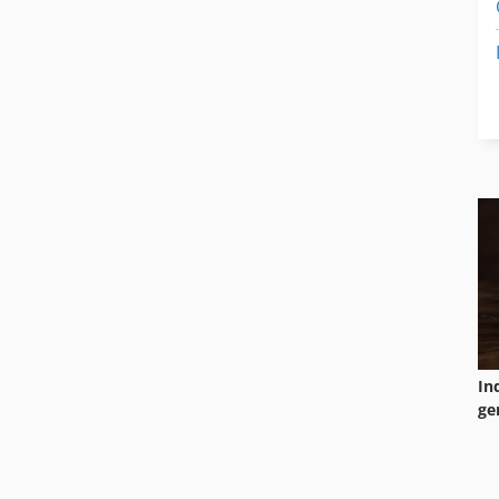
In
ge