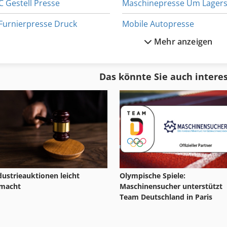
C Gestell Presse
Furnierpresse Druck
Mobile Autopresse
Mehr anzeigen
Gastl Rg 200
Mobile Schrottpresse
Gl 172
Papier Und Stoffpresse
Das könnte Sie auch intere
Glas Graviermaschine
Pneumatik Presse Stanze Mit Werkzeug
Glas Schleifmaschine
Presse
Olympische Spiele:
dustrieauktionen leicht
Maschinensucher unterstützt
macht
Team Deutschland in Paris