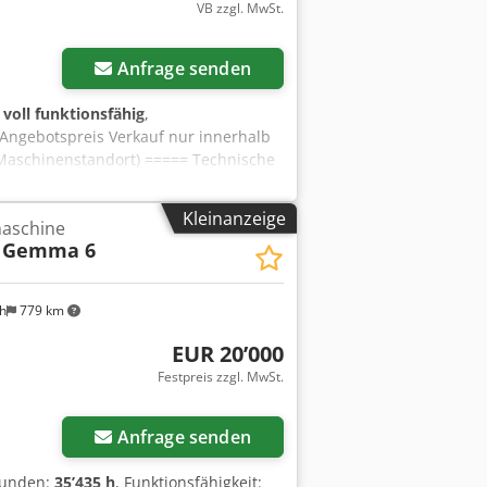
VB zzgl. MwSt.
Anfrage senden
:
voll funktionsfähig
,
n Angebotspreis Verkauf nur innerhalb
 (Maschinenstandort) ===== Technische
ossen. Für die Richtigkeit der
ständigkeit von Zubehör und
Kleinanzeige
maschine
verhütungsvorschriften genannten
Gemma 6
eine Gewähr. Kein Verkauf an
 packaging; Delivery condition: FCA
achment. German text leading
h
779 km
s of tools & accessories as well as
EUR 20’000
Festpreis zzgl. MwSt.
Anfrage senden
stunden:
35’435 h
, Funktionsfähigkeit: