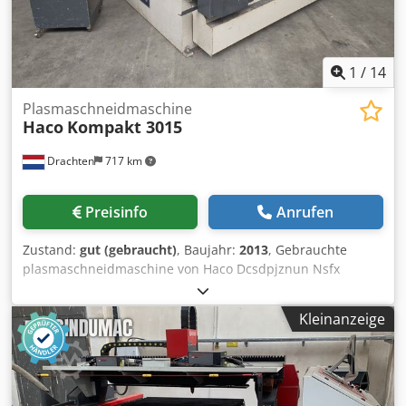
1
/
14
Plasmaschneidmaschine
Haco
Kompakt 3015
Drachten
717 km
Preisinfo
Anrufen
Zustand:
gut (gebraucht)
, Baujahr:
2013
, Gebrauchte
plasmaschneidmaschine von Haco Dcsdpjznun Nsfx
Ambsk Typ: Kompakt 3015 Tisch abmessung: 3000 x 1500
mm Hypertherm HPR 130 Ampere quelle Inkl. erzatsteile
Kleinanzeige