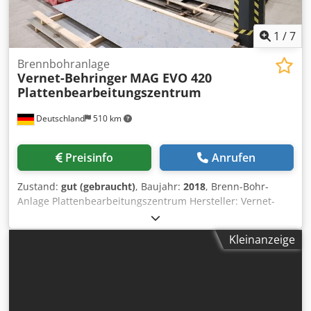
1
/
7
Brennbohranlage
Vernet-Behringer
MAG EVO 420
Plattenbearbeitungszentrum
Deutschland
510 km
Preisinfo
Anrufen
Zustand:
gut (gebraucht)
, Baujahr:
2018
, Brenn-Bohr-
Anlage Plattenbearbeitungszentrum Hersteller: Vernet-
Behringer Typ: MAG EVO 420 Baujahr: 2018 CNC Steuerung
Dcedpfjvzrczex Ambek Stromquelle Kjellberg HiFocus 360
Kleinanzeige
Plasma Schneiden für Materialstärke: 5 bis 50 mm
Spindeldrehzahl: 160 – 4.000 U/min. autom. Revolver
Werkzeugaufnahme: 14 Antriebsleistung: 16 kW
Bohrdurchmesser: 5 - 40 mm V-Scoring Ritzmarkieren: 5
bis 40 mm Blechabmessung min.: 1.500 x 300 mm (750