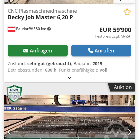
CNC Plasmaschneidmaschine
Becky
Job Master 6,20 P
EUR 59’900
Paudorf
580 km
Festpreis zzgl. MwSt.
Anfragen
Anrufen
Zustand:
sehr gut (gebraucht)
, Baujahr:
2019
,
Betriebsstunden:
630 h
, Funktionsfähigkeit:
voll
funktionsfähig
, Becky Job Master 6,20P CNC
Plasmaschneideanlage Baujahr 2019 Stromquelle:
Auktion
Hypertherm XPR170 Maschinensoftware inklusive, exkl.
Nestingsoftware Donaldson Absauganlage 5,5kW exkl.
Demontage und Lieferung Dsdozpf Uvopfx Ambeck Die
Maschine wird aufgrund Anschaffung einer
Laserschneideanlage verkauft Standort: Vorarlberg