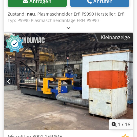
Anfragen
Anrufen
Zustand:
neu
, Plasmaschneider Erfi PS990 Hersteller: Erfi
Typ: PS990 Plasmaschneidanlage ERFI PS990 -
leistungsfähiges, einstufiges Plasmaschneidgerät. Bis
20mm sauberer Schnitt in Stahl.Bis 25mm Trennschnitt.
Kleinanzeige
Kontaktfreie Zündung durch HF-zündet auch auf Lack und
Rost durch Pilotlichtbogen. Inklusive sind Brenner 6m,
Standardfilter und integrierter Druckminderer mit
Manometer. Die ERFI Geräte werden mit höchster Sorgfalt
in Deutschland produziert- deshalb gibt ERFI grundsätzlich
eine Garantie von 3 Jahren-ohne Einschränkung.
Technische Daten: Netzspannung 3x400V Frequenz 50Hz
Absicherung 32A träge Dcedpezgu Rnofx Ambek
Schneidstrom 60A Stufe 1/ 90A Stufe 2 Luftdruck 6-10bar
Gewicht 105kg Ab sofort Verfügbar. Zur Selbstabholung.
Stapler vorhanden. Versand auch möglich Irrtümer und
Zwischenverkauf vorbehalten
1
/
16
MicroStep 3001.15P/ME