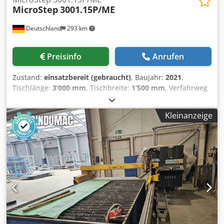
MicroStep
3001.15P/ME
Deutschland
293 km
Preisinfo
Anrufen
Zustand:
einsatzbereit (gebraucht)
, Baujahr:
2021
,
Tischlänge:
3’000 mm
, Tischbreite:
1’500 mm
, Verfahrweg
X-Achse:
3’000 mm
, Verfahrweg Y-Achse:
1’500 mm
,
Steuerungshersteller:
MicroStep
, Steuerungsmodell:
Kleinanzeige
iMSNC
, Anzahl der Achsen:
3
, Diese 3-Achsen-
Plasmaschneidemaschine vom Typ MicroStep 3001.15P/ME
wurde im Jahr 2021 hergestellt. Sie verfügt über einen
Arbeitsbereich von 1500 x 3000 mm und eignet sich ideal
für präzise und großflächige Schneidarbeiten. Wenn Sie
auf der Suche nach hochwertigen Schneidleistungen sind,
sollten Sie die von uns zum Verkauf angebotene MicroStep
3001.15P/ME in Betracht ziehen. Kontaktieren Sie uns für
weitere Informationen. MasterCut Compact 3001.15P/Me
ca. 3.000 x 1.500 mm Robuste Bauweise Bis zu 100 mm