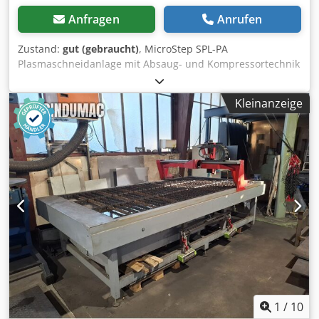
Anfragen
Anrufen
Zustand:
gut (gebraucht)
, MicroStep SPL-PA
Plasmaschneidanlage mit Absaug- und Kompressortechnik
Hersteller: MicroStep Group Modell: SPL-PA 4501.15+S50
Anforderung: 120 A Maschinentyp: CNC-
Kleinanzeige
Plasmaschneidanlage CNC-Steuerung: iMSNC Bauweise:
Portalbauweise mit Linearführungen Absauganlage:
Donaldson Torit DCE Elektrischer Anschluss Absauganlage:
400 Volt Motorleistung Absauganlage: 7,5 kW
Drucklufterzeugung: Schraubenkompressor Hersteller
Kompressor: Kaeser Kompressormodell: TA 8 CE-
Kennzeichnung: vorhanden Djdpfx Aeyvd Uiembjck
Standort: Waltenhofen, Deutschland Demontage und
Verladung durch Verkäufer inklusive
1
/
10