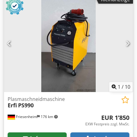
Control Plus Arbeitsbereich: 3 x 10,8 m Spurbreite: 4.000
mm 1 Autogenbrenner ALFA 1 Plasmabrenner mit Skew
Rotator Fasenaggregat Bevel Stromquelle Hypertherm
XPR300 Schneidstärke: 50 mm Lochstechen 80 mm
Trennschnitt Absaugtisch Beuting ohne Filteranlage
Software: Omniwin mit Bevel ä22726
1
/
10
Plasmaschneidmaschine
Erfi
PS990
EUR 1’850
Friesenheim
176 km
EXW Festpreis zzgl. MwSt.