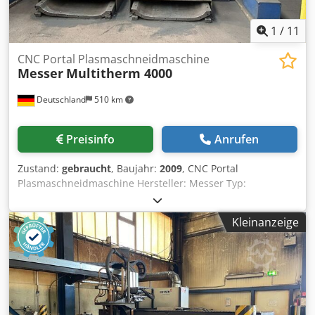
1
/
11
CNC Portal Plasmaschneidmaschine
Messer
Multitherm 4000
Deutschland
510 km
Preisinfo
Anrufen
Zustand:
gebraucht
, Baujahr:
2009
, CNC Portal
Plasmaschneidmaschine Hersteller: Messer Typ:
Multitherm 4000 Baujahr: 2009 CNC-Steuerung: Global
Control Plus Spurbreite: 4.000 mm 2 x Plasma mit
Kleinanzeige
Stromquelle Hypertherm HPR260 Dsdpfx Aezmv Dcjmbsck
Laufbahnlänge: 10 m 2 x Schwingerfördertisch Größe je
3x3 m ohne Filteranlage 22726ä