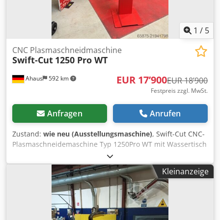
1
/
5
CNC Plasmaschneidmaschine
Swift-Cut
1250 Pro WT
EUR 17’900
Ahaus
592 km
EUR 18’900
Festpreis zzgl. MwSt.
Anfragen
Anrufen
Zustand:
wie neu (Ausstellungsmaschine)
, Swift-Cut CNC-
Plasmaschneidemaschine Typ 1250Pro WT mit Wassertisch
und Markiereinheit Schneidbereich 1250 x1250 mm mit
ESAB - Stromquelle technische Daten: - Schneidbereich für
Kleinanzeige
Blechformate bis 1250 x 1250 mm - Tisch Stellfläche
1980mm x1840 mm - Tisch Gewicht 800 kg. - Tisch
Kapazität 160 l - Höhe 1500 mm - Verfahrweg der Z-Achsen
130 mm - max. Ladekapazität 200kg/m² -
Durchlaufgeschwindigkeit 20m/min - Führungen Hybrid-