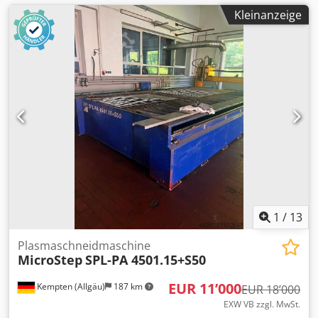
Kleinanzeige
1
/
13
Plasmaschneidmaschine
MicroStep
SPL-PA 4501.15+S50
EUR 11’000
Kempten (Allgäu)
187 km
EUR 18’000
EXW VB zzgl. MwSt.