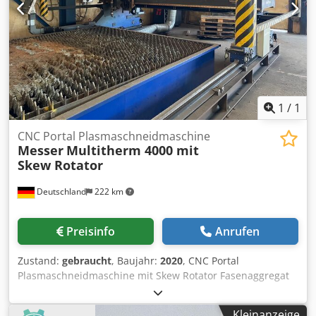
1
/
1
CNC Portal Plasmaschneidmaschine
Messer
Multitherm 4000 mit
Skew Rotator
Deutschland
222 km
Preisinfo
Anrufen
Zustand:
gebraucht
, Baujahr:
2020
, CNC Portal
Plasmaschneidmaschine mit Skew Rotator Fasenaggregat
Bevel Hersteller: Messer Typ: Multitherm 4000 Baujahr:
2020 Dcjdpfex Dlwmsx Ambok CNC-Steuerung: Global
Kleinanzeige