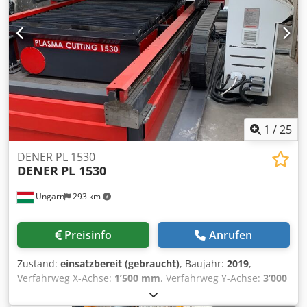
1
/
25
DENER PL 1530
DENER
PL 1530
Ungarn
293 km
Preisinfo
Anrufen
Zustand:
einsatzbereit (gebraucht)
, Baujahr:
2019
,
Verfahrweg X-Achse:
1’500 mm
, Verfahrweg Y-Achse:
3’000
mm
, Anzahl der Achsen:
3
, Diese 3-Achsen-
Plasmaschneidemaschine vom Typ DENER PL 1530 wurde