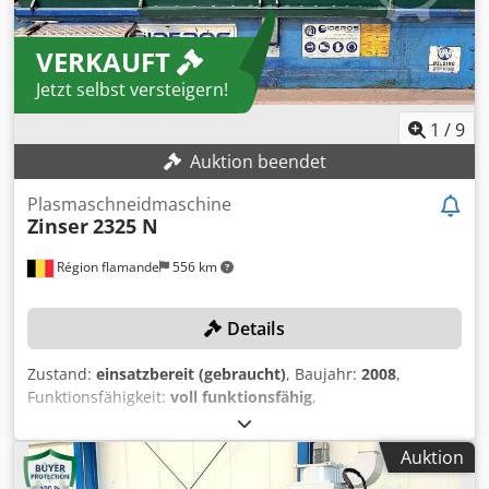
VERKAUFT
Jetzt selbst versteigern!
1
/
9
Auktion beendet
Plasmaschneidmaschine
Zinser
2325 N
Région flamande
556 km
Details
Zustand:
einsatzbereit (gebraucht)
, Baujahr:
2008
,
Funktionsfähigkeit:
voll funktionsfähig
,
Maschinen-/Fahrzeugnummer:
2325 08 1323
, Blechstärke
(max.):
200 mm
, Verfahrweg X-Achse:
3’100 mm
,
Auktion
Verfahrweg Y-Achse:
6’050 mm
, Kein Mindestpreis -
garantierter Verkauf zum höchsten Gebot! Die Steuerung