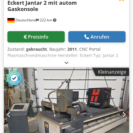
Eckert
Jantar 2 mit autom
Gaskonsole
Deutschland
222 km
Preisinfo
Anrufen
Zustand:
gebraucht
, Baujahr:
2011
, CNC Portal
Plasmaschneidmaschine Hersteller: Eckert Typ: Jantar 2
Baujahr: 2011 CNC-Steuerung Arbeitsbereich: 2x4 m 1
Plasmabrenner mit Stromquelle Kjellberg HiFocus 161i
Kleinanzeige
Automatische Gaskonsole Absaugtisch 22726ä Dodey
Nqcbspfx Ambock