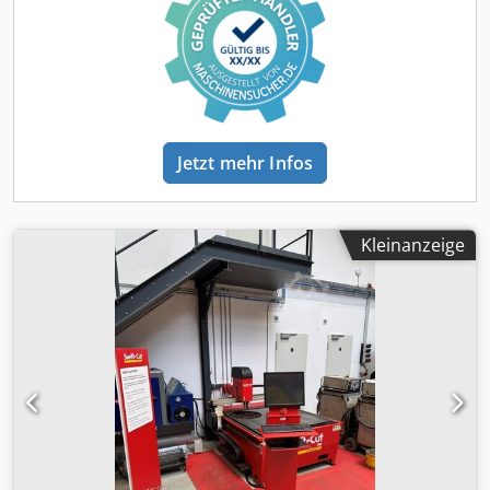
HPR260XD-Plasmaquelle mit Truehole-Technologie
ausgestattet. Die Maschine verfügt über eine integrierte
Beckhoff-Bedienkonsole und Beckhoff-
Schachtelungssoftware. Wenn Sie auf der Suche nach
hochwertigen Plasmaschneidkapazitäten sind, sollten Sie
die von uns zum Verkauf angebotene VOORTMAN VCS
Thermo-Plasmaschneidmaschine in Betracht ziehen.
Jetzt mehr Infos
Kontaktieren Sie uns für weitere Details. -
Schneidkopfaufbau: Mehrachsiger automatischer
Fasen-/Schrägschnittkopf- Plasmaquelle: Hypertherm
HPR260XD mit Truehole-Technologie- CNC-Steuerung:
Kleinanzeige
Integrierte Beckhoff-Bedienkonsole- Software: Beckhoff-
Schachtelungssoftware inklusive Sicherheitsdongle-
Absauganlage: TEKA Cube Filterabsauganlage-
Filterzustand: Geringfügiger Defekt gemeldet; wird
repariert und in voll funktionsfähigem Zustand verkauft-
Zusätzliche Ausrüstung: Schneiddüsen und zwei
Schneidköpfe Dcedozd Abpjpfx Ambsk