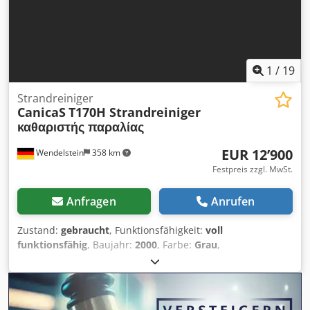
1
/
19
Strandreiniger
CanicaS
T170H Strandreiniger
καθαριστής παραλίας
EUR 12’900
Wendelstein
358 km
Festpreis zzgl. MwSt.
Anfragen
Anrufen
Zustand:
gebraucht
, Funktionsfähigkeit:
voll
funktionsfähig
, Baujahr:
2000
, Farbe:
Grau
,
Gesamtgewicht:
2’980 kg
, Gesamthöhe:
2’300 mm
,
Gesamtlänge:
5’520 mm
, Gesamtbreite:
2’540 mm
,
Arbeitsbreite:
1’700 mm
, Strandreiniger: + CanicaS + Typ
T170 H + Antrieb für Band und Rechen über Zapfwelle (540