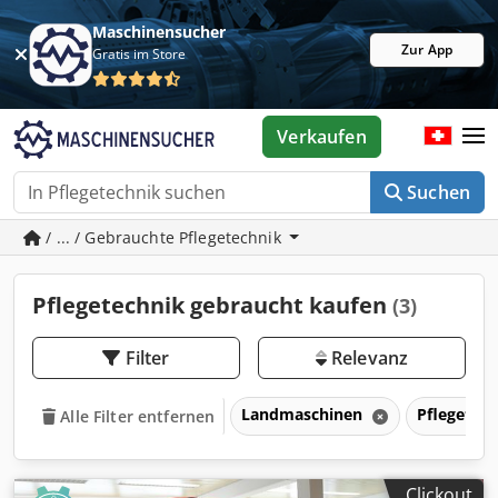
Maschinensucher
Zur App
Gratis im Store
Verkaufen
Suchen
/ ... / Gebrauchte Pflegetechnik
Pflegetechnik gebraucht kaufen
(3)
Filter
Relevanz
Landmaschinen
Pflegetec
Alle Filter entfernen
Clickout