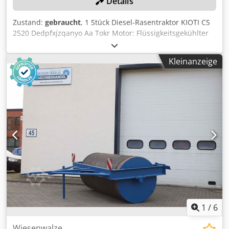
Details
Zustand:
gebraucht
, 1 Stück Diesel-Rasentraktor KIOTI CS
2520 Dedpfxjzqanyo Aa Tokr Motor: Flüssigkeitsgekühlter
3-Zylinder KIOTI-Dieselmotor, Antrieb & Traktion:
zuschaltbarer Allradantrieb (4WD) inklusive mechanischer
Kleinanzeige
Differenzialsperre hinten, Tankinhalt: 25,5 Liter Diesel,
Seriennummer: 047300068 Farbe: wie abgebildet, gemäß
Bildern und Besichtigung Zustand: neu
1
/
6
Wiesenwalze