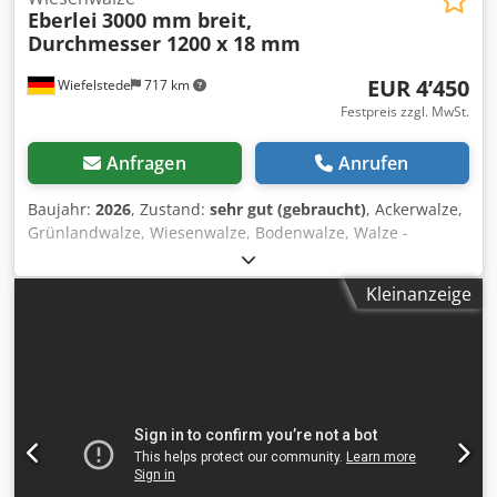
Eberlei
3000 mm breit,
Durchmesser 1200 x 18 mm
EUR 4’450
Wiefelstede
717 km
Festpreis zzgl. MwSt.
Anfragen
Anrufen
Baujahr:
2026
, Zustand:
sehr gut (gebraucht)
, Ackerwalze,
Grünlandwalze, Wiesenwalze, Bodenwalze, Walze -
Wiesenwalze: Durchmesser: 1200 mm -Wanddicke des
Rohres: 18 mm Dkodpfx Ajtlzdbsa Tor -Ausstattung:
Kleinanzeige
Wasserbefüllbar, mit Abstreifer, Warntafeln -
Gesamtbreite: 3000 mm -Arbeitsbreite: 2650 mm -Lager:
Polyamid-Buchsen -Gewicht gefüllt: ca. 5.000 kg -
Leergewicht: 2.200 kg