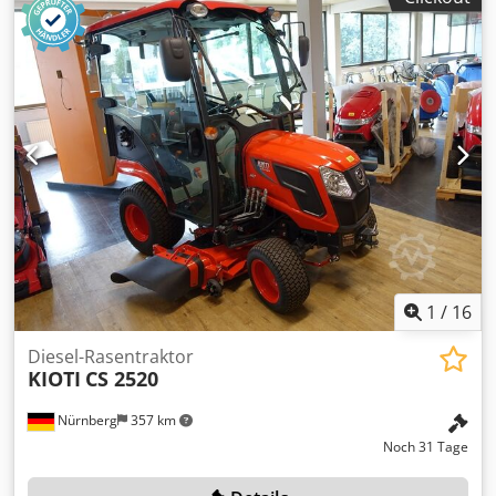
1
/
16
Diesel-Rasentraktor
KIOTI
CS 2520
Nürnberg
357 km
Noch 31 Tage