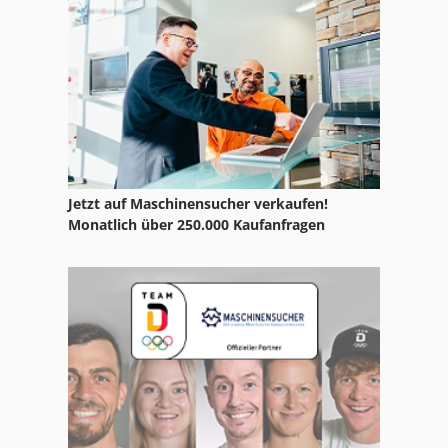
Fu 115
Ga 11 Ff
Ka 77
Kgs 1670
Ks 205
Jetzt auf Maschinensucher verkaufen!
Ls 703
Monatlich über 250.000 Kaufanfragen
Nc Fräsmaschine
Nc Teilapparat
Neophot 2
Ng 200
Pflege