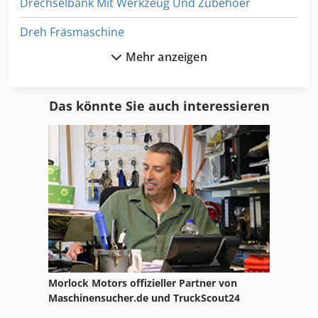
Drechselbank Mit Werkzeug Und Zubehoer
Dreh Fräsmaschine
Mehr anzeigen
Drehbank Maschine
Dws 200
Das könnte Sie auch interessieren
Elektro Zugmaschine
Format Drehmaschine
Hand Gewindebohrmaschine
Hsc 20 Linear
Hydraulische Schwenkbiegemaschine
Ka 77
Morlock Motors offizieller Partner von
Kgs 1670
Maschinensucher.de und TruckScout24