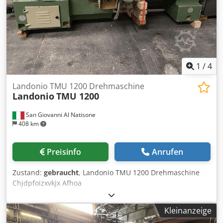
1
/
4
Landonio TMU 1200 Drehmaschine
Landonio
TMU 1200
San Giovanni Al Natisone
408 km
Preisinfo
Anrufen
Zustand:
gebraucht
, Landonio TMU 1200 Drehmaschine
Chjdpfoizxvkjx Afhoa
Kleinanzeige