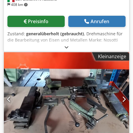
408 km
Preisinfo
Anrufen
Zustand:
generalüberholt (gebraucht)
, Drehmaschine für
die Bearbeitung von Eisen und Metallen Marke: Nosotti
Modell: T200/1500 Chodpfx Afoy D Sunehea Zubehör
gemäß Abbildung Abmessungen: 270 cm x 80 cm, Höhe
Kleinanzeige
120 cm