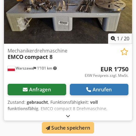
1
/
20
Mechanikerdrehmaschine
EMCO
compact 8
EUR 1’750
Warszawa
1’101 km
EXW Festpreis zzgl. MwSt.
Anfragen
Anrufen
Zustand:
gebraucht
, Funktionsfähigkeit:
voll
funktionsfähig
, EMCO compact 8 Drehmaschine,
gebraucht 230V Motor 650W Spitzenweite 450 mm
Spitzenhöhe 105 mm Spindeldurchlass 20 mm
Suche speichern
Spindeldrehzahl 100 - 1700 U/min Reitstock MK2
automatischer Längsvorschub Gewindeschneiden