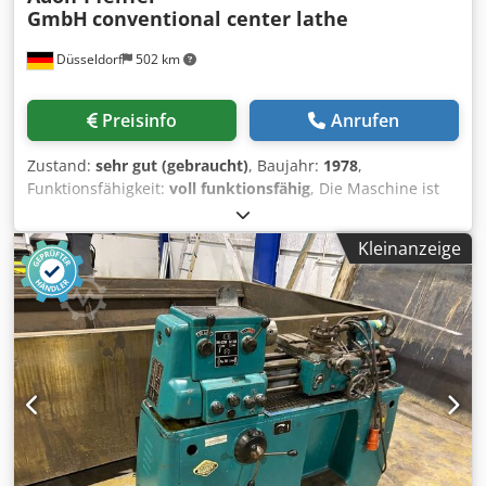
GmbH
conventional center lathe
Düsseldorf
502 km
Preisinfo
Anrufen
Zustand:
sehr gut (gebraucht)
, Baujahr:
1978
,
Funktionsfähigkeit:
voll funktionsfähig
, Die Maschine ist
gerade angekommen und wird in Kürze gereinigt.
Umlaufdurchmesser über Bett: 400 mm Spitzenweite:
Kleinanzeige
1.000 mm Spindelbohrung: 50 mm Futtergröße: 200 mm
Cjdpfoyh Ndwox Afheha Drehzahlbereich: 40 U/min bis
2.000 U/min Maschinengewicht: 1.700 kg Inklusive 3-
Backenfutter und Werkzeughalter.