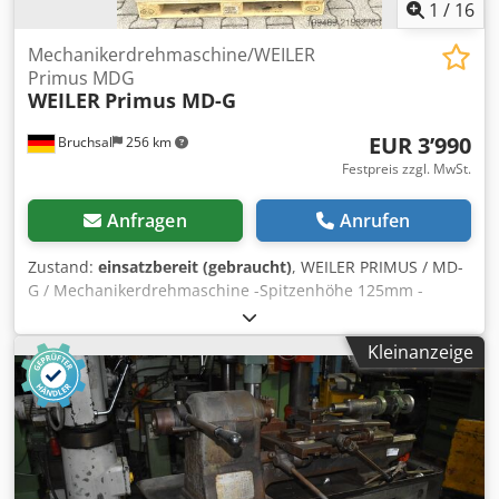
1
/
16
Mechanikerdrehmaschine/WEILER
Primus MDG
WEILER
Primus MD-G
EUR 3’990
Bruchsal
256 km
Festpreis zzgl. MwSt.
Anfragen
Anrufen
Zustand:
einsatzbereit (gebraucht)
, WEILER PRIMUS / MD-
G / Mechanikerdrehmaschine -Spitzenhöhe 125mm -
Spitzenweite 400mm -Drehzahlbereich 40-3000 U/min -
Spindeldurchlass 24mm -Elektrischer Futterschutz -Multifix
Kleinanzeige
Grundhalter mit Einsätzen -Reitstock mit Bohrpinole -
Vierbackenfutter -Arbeitsleuchte -Bettanschlag -
Dokumentation Chjdpfx Asy Sm Dtjfhoa Abmaße: LxBxH
1,3x0,8x1,6 Meter / Gewicht 450Kg Irrtümer / Eingabefehler
vorbehalten