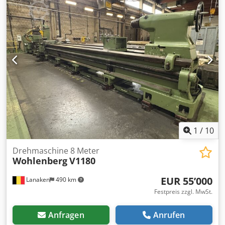
1
/
10
Drehmaschine 8 Meter
Wohlenberg
V1180
EUR 55’000
Lanaken
490 km
Festpreis zzgl. MwSt.
Anfragen
Anrufen