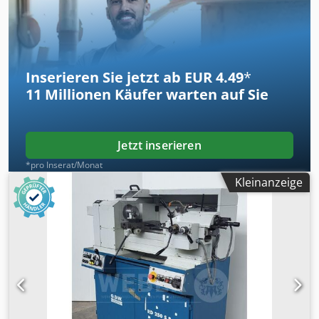
Unwinding max. 700 mm  Rewinding max. 450mm 
Touch Screen  Flexo Unit  Corona  Webedge Control 
Semi-Rotativ Die-Cutting  Automatic Registercheck  GEW
– UV  Lamination  GM SmartCrush _____
Inserieren Sie jetzt ab EUR 4.49
*
11 Millionen
Käufer warten auf Sie
Jetzt inserieren
*pro Inserat/Monat
Kleinanzeige