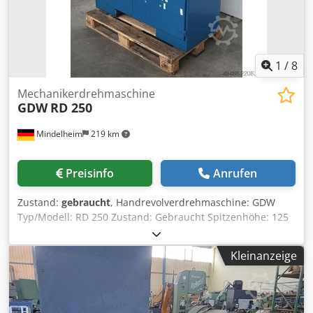
1
/
8
Mechanikerdrehmaschine
GDW
RD 250
Mindelheim
219 km
Preisinfo
Anrufen
Zustand:
gebraucht
, Handrevolverdrehmaschine: GDW
Typ/Modell: RD 250 Zustand: Gebraucht Spitzenhöhe: 125
mm Entfernung Spindelnase –Revolverkopf max.: 400 mm
Drehdurchmesser über Bett: 260 mm Drehdurchmesser
Kleinanzeige
über Stechschlitten: 128 mm Spindelkopf DIN 55027:
Größe 4 Spindelbohrung: 38 mm Innnenkegel ähnlich DIN
228: MK 5 Zangendurchlass: 26 mm Stufenlos bis: 60-3.000
U/min Gegegelter AC-Motor 100% ED, 70 Hz: 4,6 kW