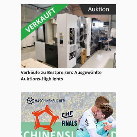
L Z Drehmaschine
Leit Und Zugspindeldrehmaschine
Ls 703
Meh 5 2 1 8 B
Motor
Nc Drehmaschine
Verkäufe zu Bestpreisen: Ausgewählte
Nc Fräsmaschine
Auktions-Highlights
Nc Teilapparat
Ng 200
Schuhmachermaschine Fraes Und Schleifmaschine
Tisch Drehmaschine