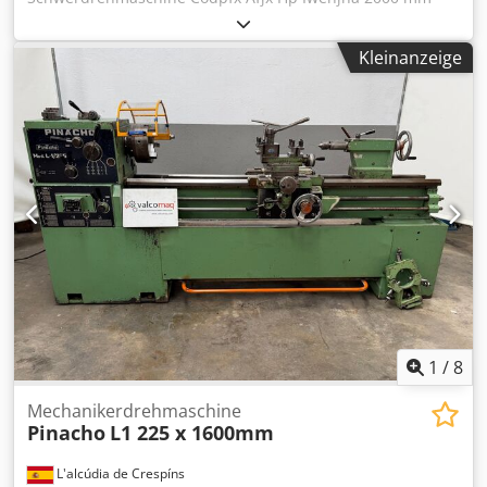
Umlaufdurchmesser über Bett 1500 mm über dem
Support 8.000 mm Spitzenweite Hauptantrieb 60 kW
Kleinanzeige
Tragfähigkeit 40 Tonnen Spindeldrehzahlen 2 – 152 U/min
Lünetten (Steadies) 2000 mm Bettverlängerung
1
/
8
Mechanikerdrehmaschine
Pinacho
L1 225 x 1600mm
L'alcúdia de Crespíns