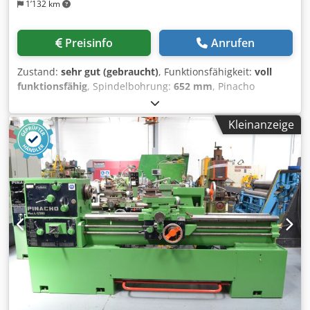
1’132 km
Preisinfo
Anrufen
Zustand:
sehr gut (gebraucht)
, Funktionsfähigkeit:
voll
funktionsfähig
, Spindelbohrung:
652 mm
, Pinacho
Drehmaschine Modell L1 225 x 1600 mm Spitzenweite,
max. Umlaufdurchmesser über Bett 450 mm, über
Kleinanzeige
Bettbrücke 690 mm, über Planschlitten 215 mm,
Spindeldurchlass 52 mm, 18 Drehzahlen von 32 bis 1800
U/min, Motor 5,5 PS, mit Lünetten, mit
Schnellwechselrevolver, mit verschiedenen Zubehörteilen,
Drehmaschine in gutem Zustand. Chedpfx Ajzbzzwofhja