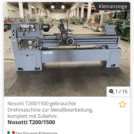
Kleinanzeige
1
/
15
Nosotti T200/1500 gebrauchte
Drehmaschine zur Metallbearbeitung,
komplett mit Zubehör.
Nosotti
T200/1500
San Giovanni Al Natisone