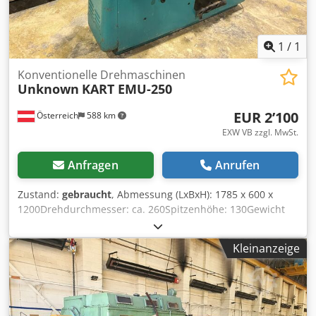
1
/
1
Konventionelle Drehmaschinen
Unknown
KART EMU-250
EUR 2’100
Österreich
588 km
EXW VB zzgl. MwSt.
Anfragen
Anrufen
Zustand:
gebraucht
, Abmessung (LxBxH): 1785 x 600 x
1200Drehdurchmesser: ca. 260Spitzenhöhe: 130Gewicht
ca.: 770Drehlänge: 600Technische Daten:Spitzenweite: 600
mm Spitzenhöhe: 130 mm Drehdurchmesser über Bett:
Kleinanzeige
260 mm Spindelbohrung: 28 mm Drehzahlen (stufenlos):
52 – 2.250 U/min Antriebsleistung: 1,62 kW Außenmaße:
1.785 mm (Länge) x 600 mm (Breite) x 1.200 mm (Höhe)
Gewicht: ca. 770 kg Ausstattung:Dreibackenfutter mit
einem Durchmesser von 140 mm Vierfachstahlhalter