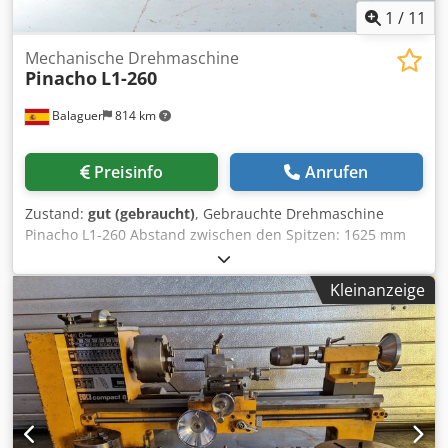
1
/
11
Mechanische Drehmaschine
Pinacho
L1-260
Balaguer
814 km
Preisinfo
Anrufen
Zustand:
gut (gebraucht)
, Gebrauchte Drehmaschine
Pinacho L1-260 Abstand zwischen den Spitzen: 1625 mm
Max. Drehung auf dem Bett: 520 mm Länge des
Halsausschnitts: 350 mm Neigung auf dem Längsschlitten:
Kleinanzeige
470 mm Drehen auf dem Querschlitten: 320 mm
Schwenken im Tauchgang: 770 mm Cedpfx Ajudw Iisfheha
Deichselabstand: 68 mm Leistung Hauptmotor: 7,5 PS *Mit
3-Backen-Futter zu liefern. *Preis auf Anfrage mit oder
ohne CE-Bestimmungen erhältlich.