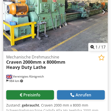
Reitstock Chedpfxev Ncn De Afhja Bohrfutter
1
/
17
Mechanische Drehmaschine
Craven
2000mm x 8000mm
Heavy Duty Lathe
Vereinigtes Königreich
984 km
Preisinfo
Anrufen
Zustand:
gebraucht
, Craven 2000 mm x 8000 mm
Schwerdrehmaschine Codpfx Afjx Hp Iwehjha 2000 mm