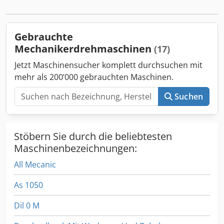
Meißelhalter mit mehreren Aufsätzen Emco 3-Backenfutter
110 mm TOS 4-Backenfutter 125 mm Futter 200 mm
Chsdpfxsymnkvs Afhoa drehende Körnerspitze Röhm
Gebrauchte
Schnellspann-Bohrfutter 3-16 mm Technische Daten ca.
Mechanikerdrehmaschinen
(17)
vor Ort Maße (L 950 x 520 x 340 mm x B x H) Gewicht ca. 75
kg
Jetzt Maschinensucher komplett durchsuchen mit
mehr als 200’000 gebrauchten Maschinen.
Suchen
Stöbern Sie durch die beliebtesten
Maschinenbezeichnungen:
All Mecanic
As 1050
Dil 0 M