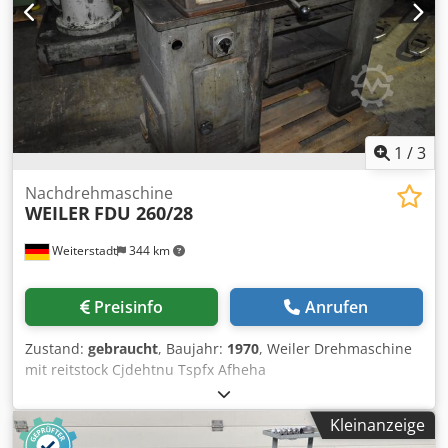
1
/
3
Nachdrehmaschine
WEILER
FDU 260/28
Weiterstadt
344 km
Preisinfo
Anrufen
Zustand:
gebraucht
, Baujahr:
1970
, Weiler Drehmaschine
mit reitstock Cjdehtnu Tspfx Afheha
Kleinanzeige