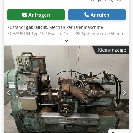
Anfragen
Anrufen
Zustand:
gebraucht
, Mechaniker Drehmaschine
SCHAUBLIN Typ 102 Masch. Nr. 1998 Spitzenweite 350 mm
Bettlänge komplett ab Spindelkasten 635 mm
Drehdurchmesser über Bett 200 mm Spitzenhöhe über
Kleinanzeige
Bett 102 mm Drehdurchmesser über Support 120 mm
Spitzenhöhe über Support 61 mm Spindelbohrung 18/20
mm Spindeldrehzahl Getriebestufe1 ca. 120 / 190 / 320
U/min. Spindeldrehzahl Getriebestufe2 ca. 590 / 970 / 1500
U/min. Futterflansch Außengewinde M38 x 3 mm
Reitstockinnenkegel MK 1 Antriebsmotor 0,55 kW, 920
U/min. Netzanschluß 380 Volt, 50 Hz Csdpfxoy Dvf Ro
Afheha - Spindeldrehzahl über 2 Getriebestufen und 3x
umlegen des Antriebsriemen - Rechts- Linkslauf der
Hauptspindel - Spindelaufnahme mit M38 x 3 mm
Gewinde - 3-Backen Planspiraldrehfutter Ø 128 mm mit
Stufenbacken - Spannzangeneinrichtung mit 6 Stück
Rundspannzangen Ø 3 / 4 / 5 / 6 / 8 / 20 mm - integrierte