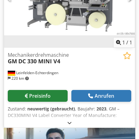
1
/
1
Mechanikerdrehmaschine
GM
DC 330 MINI V4
Leinfelden-Echterdingen
220 km
Preisinfo
Anrufen
Zustand:
neuwertig (gebraucht)
, Baujahr:
2023
, GM –
DC330MINI V4 Label Converter Year of Manufacture:
12/2022 Chsdpfx Asv Aa Twjfhja _____ Machine
Specifications and Equipment:  Max Webwidth: 330mm 
Speed up to 65 m/min, semi rotary; 72 m/min full rotary 