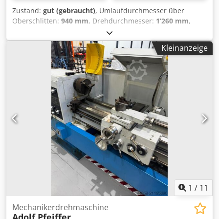
Zustand:
gut (gebraucht)
, Umlaufdurchmesser über
Oberschlitten:
940 mm
, Drehdurchmesser:
1’260 mm
,
Drehzahl (min.):
8 U/min
, Drehzahl (max.):
900 U/min
,
Gesamthöhe:
1’800 mm
, Gesamtlänge:
12’200 mm
,
Kleinanzeige
Gesamtbreite:
1’540 mm
, Dreibackenfutter Durchmesser:
500 mm
, Spitzenabstand:
8’000 mm
, VDF Wohlenberg
V1180 Spitzenweite: 8000 mm Csdpfex Thqdox Afhsha 3,5 -
710 U/min 71 - 900 U/min Drehfutter: 500 mm
Durchmesser
1
/
11
Mechanikerdrehmaschine
Adolf Pfeiffer