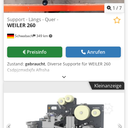
1
/
7
Support - Längs - Quer -
WEILER
260
Schwabach
349 km
Preisinfo
Anrufen
Zustand:
gebraucht
, Diverse Supporte für WEILER 260
Csdpjzmxdxjfx Afhsha
Kleinanzeige