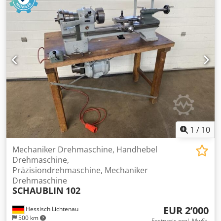
1
/
10
Mechaniker Drehmaschine, Handhebel
Drehmaschine,
Präzisiondrehmaschine, Mechaniker
Drehmaschine
SCHAUBLIN
102
EUR 2’000
Hessisch Lichtenau
500 km
Festpreis zzgl. MwSt.