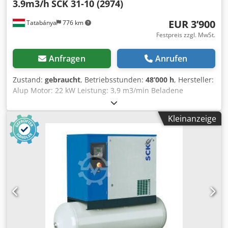
3.9m3/h
SCK 31-10 (2974)
EUR 3’900
Tatabánya
776 km
Festpreis zzgl. MwSt.
Anfragen
Anrufen
Zustand:
gebraucht
, Betriebsstunden:
48’000 h
, Hersteller:
Alup Motor: 22 kW Leistung: 3,9 m3/min Beladene
Betriebsstunden: 48.000 h Dcsdsur N Tbopfx Aixjk
Kleinanzeige