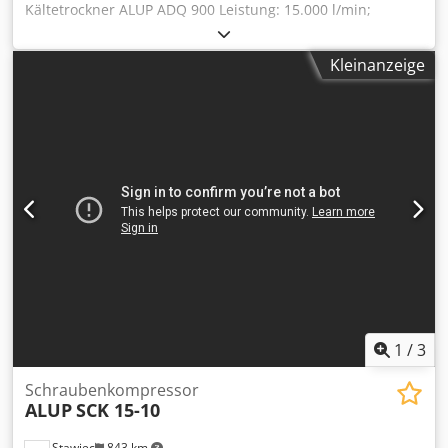
Kältetrockner ALUP ADQ 900 Leistung: 15.000 l/min;
Dcodpfx Aiezm Iu Toxok Baujahr: 2016. Nettopreis: 9.500
PLN Bruttopreis: 11.685 PLN
Kleinanzeige
1
/
3
Schraubenkompressor
ALUP
SCK 15-10
Stawiec
843 km