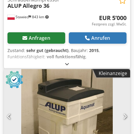
ALUP
Allegro 36
EUR 5’000
Stawiec
843 km
Festpreis zzgl. MwSt.
Anfragen
Anrufen
Zustand:
sehr gut (gebraucht)
, Baujahr:
2015
,
Funktionsfähigkeit:
voll funktionsfähig
,
Schraubenkompressor ALUP ALLEGRO36, Maschine mit
Frequenzumrichter, nach Service Technische Daten:
Kleinanzeige
Leistung: 6,23 m³/min; Motor: 37 kW; Maximaler Druck: 13
bar; Dcjdpfx Aszp Hm Hjixok Baujahr: 2015
Betriebsstunden: 5181 h; Kompressor voll funktionsfähig,
mit Garantie. Nettopreis: 21.500 PLN Bruttopreis: 26.445
PLN Unten finden Sie den Link zu einem Video.