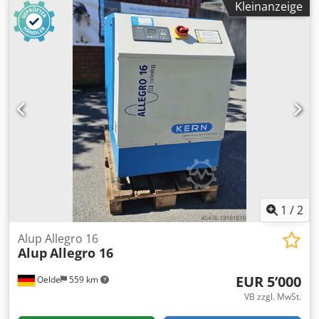
Kleinanzeige
verdichtend, luftgekühlt, schallgedämpft,
drehzahlgeregelt. Enddruck: 13,00bar Motorleistung:
15,00kW Liefermenge: 0.39 - 2,18m³/min
1
/
2
Alup Allegro 16
Alup
Allegro 16
EUR 5’000
Oelde
559 km
VB zzgl. MwSt.