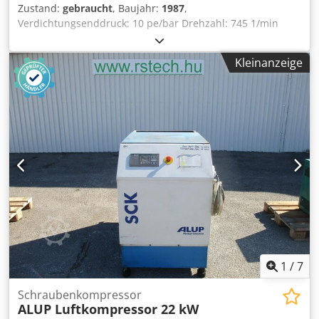
Zustand:
gebraucht
, Baujahr:
1987
,
Verdichtungsenddruck: 10 pe/bar Drehzahl: 745 1/min
Volumenstrom: 3455 dm³/min Dsdpfjxygblsx Aixeck
Motorleistung: 22 kW
Kleinanzeige
1
/
7
Schraubenkompressor
ALUP Luftkompressor 22 kW