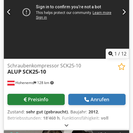
1
/
12
Schraubenkompressor SCK25-10
ALUP
SCK25-10
Hohenems
128 km
Preisinfo
Anrufen
Zustand:
sehr gut (gebraucht)
, Baujahr:
2012
,
Betriebsstunden:
18’460 h
, Funktionsfähigkeit:
voll
funktionsfähig
, Schraubenkompressor Alup SCK25-10
18,50 kW 10 bar 2,62 m3/min Dedpfxey Nmg Ns Aixjck