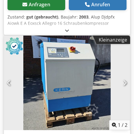
Anfragen
Anrufen
Zustand:
gut (gebraucht)
, Baujahr:
2003
, Alup Djdpfx
Aiowk E A Eoxsck Allegro 16 Schraubenkompressor
Vollautomatische, intern komplett verrohrte und
verdrahtete Kompaktanlage, einstufig öleingespritzt
Kleinanzeige
verdichtend, luftgekühlt, schallgedämpft,
drehzahlgeregelt. Enddruck: 13,00bar Motorleistung:
16,00kW Liefermenge: 1,16 - 2,52m³/min
1
/
2