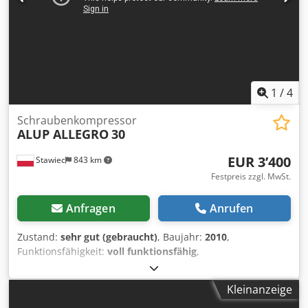
1
/
4
Schraubenkompressor
ALUP ALLEGRO
30
EUR 3’400
Stawiec
843 km
Festpreis zzgl. MwSt.
Anfragen
Anrufen
Zustand:
sehr gut (gebraucht)
, Baujahr:
2010
,
Funktionsfähigkeit:
voll funktionsfähig
,
Schraubenkompressor ALUP ALLEGRO 30 10, Maschine mit
Frequenzumrichter, nach Wartung. Technische Daten:
Kleinanzeige
Dodpfezmuwbjx Aixeck Leistung: 4,92 m³/min; Motor: 30