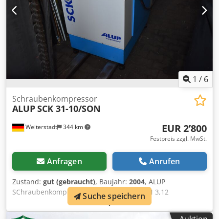
1
/
6
Schraubenkompressor
ALUP
SCK 31-10/SON
EUR 2’800
Weiterstadt
344 km
Festpreis zzgl. MwSt.
Anfragen
Anrufen
Zustand:
gut (gebraucht)
, Baujahr:
2004
, ALUP
SChraubenkompressor TYP SCK 31-10/SON 3,12
Suche speichern
Volumenstrom10 Bar enddruck 22,0 KW mit Kältetrockner
und Kessel Dcedpfjwmwpiox Aixok