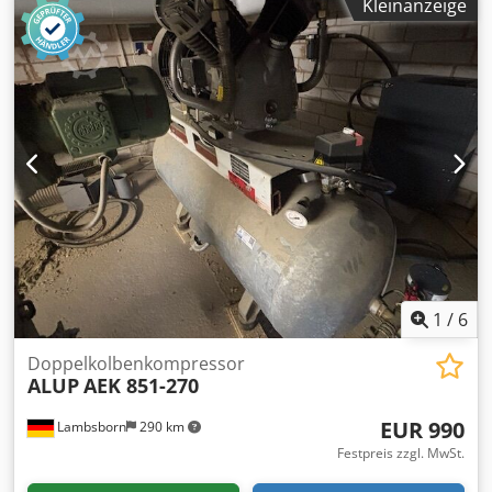
Kleinanzeige
Baujahr: 2012 Betriebsstunden: 18.460
1
/
6
Doppelkolbenkompressor
ALUP
AEK 851-270
EUR 990
Lambsborn
290 km
Festpreis zzgl. MwSt.