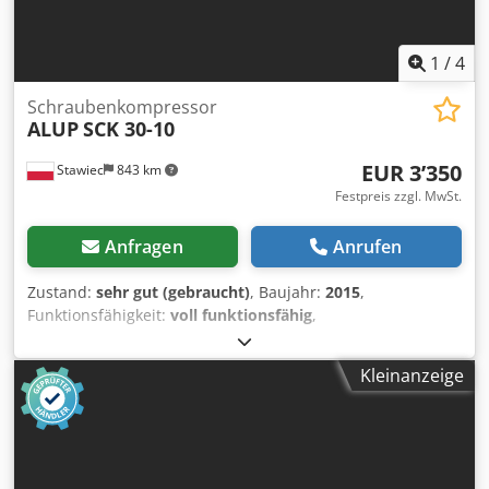
1
/
4
Schraubenkompressor
ALUP
SCK 30-10
EUR 3’350
Stawiec
843 km
Festpreis zzgl. MwSt.
Anfragen
Anrufen
Zustand:
sehr gut (gebraucht)
, Baujahr:
2015
,
Funktionsfähigkeit:
voll funktionsfähig
,
Schraubenkompressor ALUP SCK 30-10, nach Wartung
Technische Daten: Leistung: 3,21 m³/min; Motor: 22 kW;
Kleinanzeige
Maximaldruck: 10 bar; Dcodpfx Aezmtdteixek
Betriebsstunden: 7221 h; Baujahr: 2015 Der Kompressor
ist voll funktionsfähig. Nettopreis: 14.500 PLN Bruttopreis:
17.835 PLN Unten finden Sie ein Video.