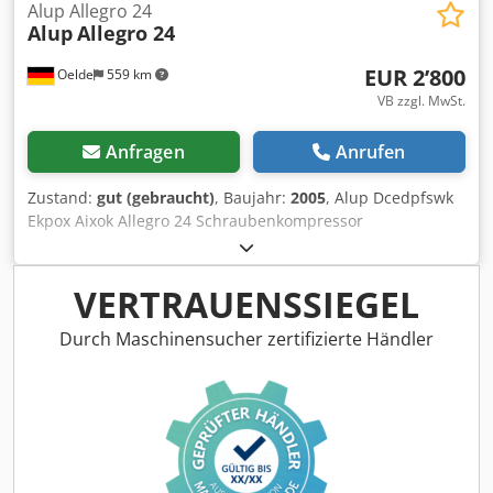
Alup Allegro 24
Alup
Allegro 24
EUR 2’800
Oelde
559 km
VB zzgl. MwSt.
Anfragen
Anrufen
Zustand:
gut (gebraucht)
, Baujahr:
2005
, Alup Dcedpfswk
Ekpox Aixok Allegro 24 Schraubenkompressor
Vollautomatische, intern komplett verrohrte und
verdrahtete Kompaktanlage, einstufig öleingespritzt
verdichtend, luftgekühlt, schallgedämpft,
VERTRAUENSSIEGEL
drehzahlgeregelt. Enddruck: 13,00bar Motorleistung:
24,00kW Liefermenge: 1,18 - 3,79m³/min
Durch Maschinensucher zertifizierte Händler