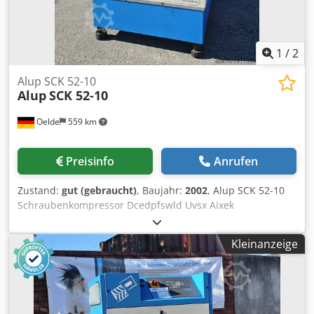
1
/
2
Alup SCK 52-10
Alup
SCK 52-10
Oelde
559 km
Preisinfo
Anrufen
Zustand:
gut (gebraucht)
, Baujahr:
2002
, Alup SCK 52-10
Schraubenkompressor Dcedpfswld Uvsx Aixek
Vollautomatische, intern komplett verrohrte und
verdrahtete Kompaktanlage, einstufig öleingespritzt
Kleinanzeige
verdichtend, luftgekühlt, schallgedämpft. Enddruck:
10,00bar Motorleistung: 37,00kW Liefermenge: 5,15m³/min