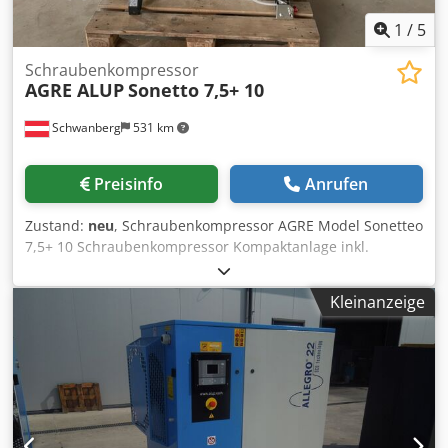
1
/
5
Schraubenkompressor
AGRE ALUP
Sonetto 7,5+ 10
Schwanberg
531 km
Preisinfo
Anrufen
Zustand:
neu
, Schraubenkompressor AGRE Model Sonetteo
7,5+ 10 Schraubenkompressor Kompaktanlage inkl.
Kältetrockner und DL Behälter 270 lt. Riemenangetrieben.
Platzsparend. Preiswert. Einfache Bedienung dank
Kleinanzeige
Infologic² Basic Steuerung. Effiziente Verdichterstufe.
Perfekte Lösung für Industrie- und Handwerksbetriebe.
Dedpfx Aiehun Tzsxock Überzeugende Druckluftqualität.
Kältetrockner angebaut. Ausstattung im Detail:
Verdichtungskonzept: Ölgeschmierter
Schraubenverdichter Kühlung: luftgekühlt, effizientes
Kühlsystem Antrieb: Effizienter IE3 Motor, Riemenantrieb