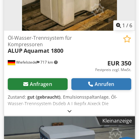
1
/
6
Öl-Wasser-Trennsystem für
Kompressoren
ALUP
Aquamat 1800
EUR 350
Wiefelstede
717 km
Festpreis zzgl. MwSt.
Anfragen
Anrufen
Zustand:
gut (gebraucht)
, Emulsionsspaltanlage, Öl-
Wasser-Trennsystem Dsdeb A I Ikepfx Aixeck Die
kostengünstige und dauerhaft zuverlässige Lösung des
Problems ist meist die Öl-/Wasser- Trennung für
Kleinanzeige
dispergierte Kondensate. Das gereinigte Wasser erfüllt die
gesetzlichen Vorschriften zur Kanaleinleitung -
Abmessungen: 750/600/H950 mm -Gewicht: 80 kg