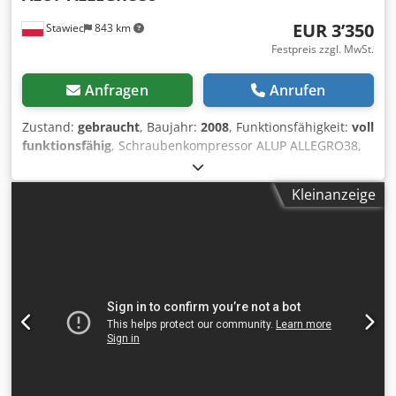
EUR 3’350
Stawiec
843 km
Festpreis zzgl. MwSt.
Anfragen
Anrufen
Zustand:
gebraucht
, Baujahr:
2008
, Funktionsfähigkeit:
voll
funktionsfähig
, Schraubenkompressor ALUP ALLEGRO38,
Maschine mit Frequenzumrichter, nach Wartung
Dcsdpfxjzmtyho Aixsk Technische Daten: Leistung: 6,03
Kleinanzeige
m³/min; Motor: 38 kW; Maximaldruck: 13 bar; Baujahr:
2008; Betriebsstunden: 9026 h; Der Kompressor ist voll
funktionsfähig, mit Garantie. Nettopreis: 14.500 PLN
Bruttopreis: 17.835 PLN Unten finden Sie den Link zu
einem Video.