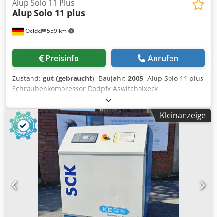
Alup Solo 11 Plus
Alup
Solo 11 plus
Oelde
559 km
Preisinfo
Anrufen
Zustand:
gut (gebraucht)
, Baujahr:
2005
, Alup Solo 11 plus
Schraubenkompressor Dodpfx Aswlfchoixeck
Vollautomatische, intern komplett verrohrte und
verdrahtete Kompaktanlage, einstufig öleingespritzt
Kleinanzeige
verdichtend, luftgekühlt, schallgedämpft,
drehzahlgeregelt. Enddruck: 13,00bar Motorleistung:
11,00kW Liefermenge: 0,39 - 1,94m³/min