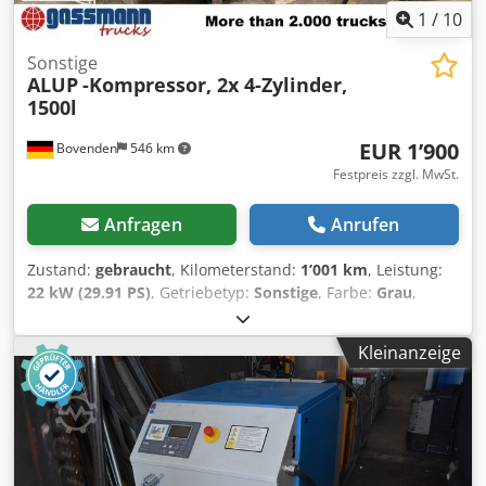
1
/
10
Sonstige
ALUP
-Kompressor, 2x 4-Zylinder,
1500l
EUR 1’900
Bovenden
546 km
Festpreis zzgl. MwSt.
Anfragen
Anrufen
Zustand:
gebraucht
, Kilometerstand:
1’001 km
, Leistung:
22 kW (29.91 PS)
, Getriebetyp:
Sonstige
, Farbe:
Grau
,
Erstzulassung:
01/1964
, Baujahr:
1964
, Fahrerkabine:
Sonstige
, Fahrzeugstandort: Bovenden, Arbeitsdruck 17
Kleinanzeige
Bar! Kesseldurchmesser 775mm! 2x 4-Zylinder
Einzelkompressor 2-Stufig Typ HL1785 Z4! Dodovhl H Hopfx
Aixjck 2x 15 PS! ZUBEHÖRANGABEN OHNE GEWÄHR,
Änderungen, Zwischenverkauf und Irrtümer vorbehalten! -
.