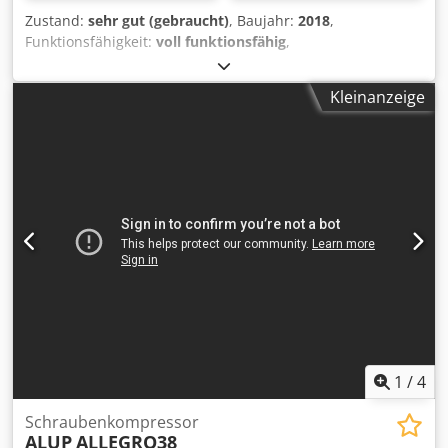
Zustand:
sehr gut (gebraucht)
, Baujahr:
2018
,
Funktionsfähigkeit:
voll funktionsfähig
,
Schraubenkompressor ALUP SCK100, Maschine mit
Wärmetauscher, nach Wartung Technische Daten:
Kleinanzeige
Leistung: 12,40 m³/min; Motor: 75 kW; Maximaler Druck: 10
bar; Baujahr: 2018 Betriebsstunden: 11.670 h; Kompressor
in einwandfreiem Zustand, Garantie. Nettopreis: 27.500
PLN Bruttopreis: 33.825 PLN Dcedpfx Ajzmulfsixok Unten
finden Sie den Link zum Video.
1
/
4
Schraubenkompressor
ALUP
ALLEGRO38