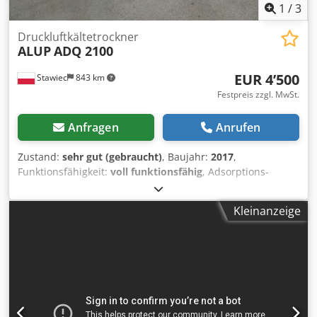
1
/
3
Druckluftkältetrockner
ALUP
ADQ 2100
EUR 4’500
Stawiec
843 km
Festpreis zzgl. MwSt.
Anfragen
Anrufen
Zustand:
sehr gut (gebraucht)
, Baujahr:
2017
,
Funktionsfähigkeit:
voll funktionsfähig
, Adsorptions-
Trockner ALUP ADQ 2100 Leistung: 35.000 l/min; Baujahr:
2017. Nettopreis: 19.500 PLN Bruttopreis: 23.985 PLN
Kleinanzeige
Dodszmwr Iepfx Aixjck