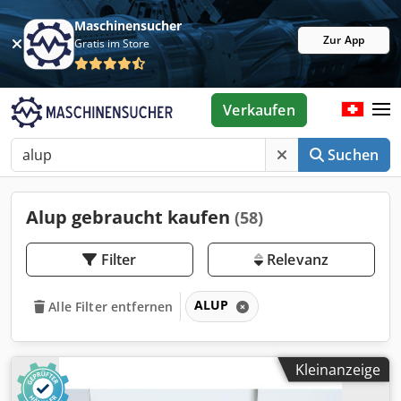
Maschinensucher
Zur App
Gratis im Store
Verkaufen
Suchen
Alup gebraucht kaufen
(58)
Filter
Relevanz
ALUP
Alle Filter entfernen
Kleinanzeige