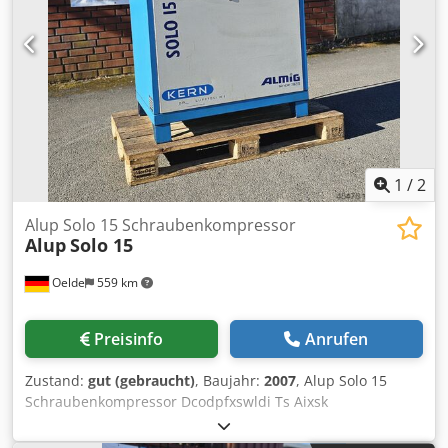
1
/
2
Alup Solo 15 Schraubenkompressor
Alup
Solo 15
Oelde
559 km
Preisinfo
Anrufen
Zustand:
gut (gebraucht)
, Baujahr:
2007
, Alup Solo 15
Schraubenkompressor Dcodpfxswldi Ts Aixsk
Vollautomatische, intern komplett verrohrte und
verdrahtete Kompaktanlage, einstufig öleingespritzt