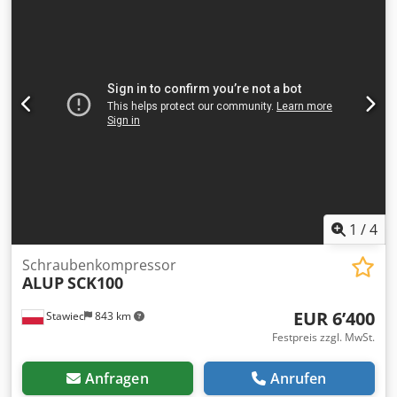
kW; Maximaler Druck: 9,7 bar; Baujahr: 2010;
Betriebsstunden: 12896 h; Kompressor voll funktionsfähig,
Garantie. Nettopreis: 14.700 PLN Bruttopreis: 18.081 PLN
Unten finden Sie den Link zu einem Video.
1
/
4
Schraubenkompressor
ALUP
SCK100
EUR 6’400
Stawiec
843 km
Festpreis zzgl. MwSt.
Anfragen
Anrufen