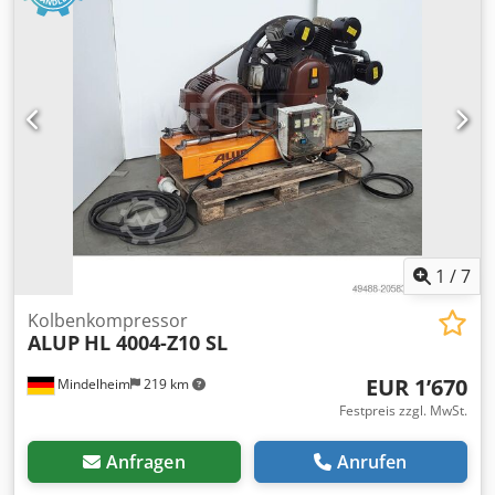
1
/
7
Kolbenkompressor
ALUP
HL 4004-Z10 SL
EUR 1’670
Mindelheim
219 km
Festpreis zzgl. MwSt.
Anfragen
Anrufen