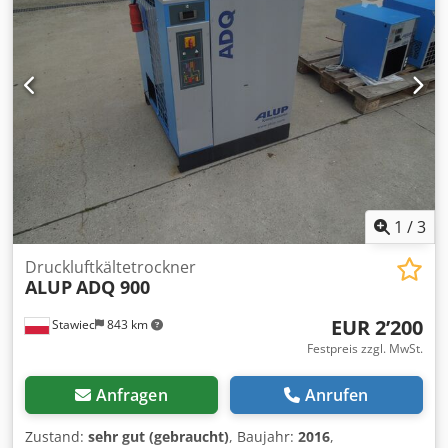
1
/
3
Druckluftkältetrockner
ALUP
ADQ 900
EUR 2’200
Stawiec
843 km
Festpreis zzgl. MwSt.
Anfragen
Anrufen
Zustand:
sehr gut (gebraucht)
, Baujahr:
2016
,