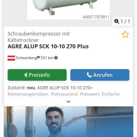
1
/
1
Schraubenkompressor mit
Kältetrockner
AGRE ALUP
SCK 10-10 270 Plus
Schwanberg
531 km
Preisinfo
Anrufen
Zustand:
neu
, AGRE ALUP SCK 10-10 270+
Riemenangetrieben. Platzsparend. Preiswert. Einfache
Bedienung. Perfekte Lösung für Industrie- und
Handwerksbetriebe. Überzeugende Druckluftqualität.
Kältetrockner eingebaut. Schallgedämmter
Schraubenkompressor mit Keilriemenantrieb auf
Druckluftbehälter 270 l mit eingebautem Kältetrockner,
integriertem Zyklonabscheider, mit elektronischem