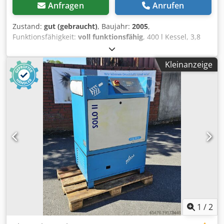
Anfragen
Anrufen
Zustand:
gut (gebraucht)
, Baujahr:
2005
,
Funktionsfähigkeit:
voll funktionsfähig
, 400 l Kessel, 3,8
kW, 10 bar, mit Kondensatentleerung, wurde als Backup
Kompressor benutzt, guter Zustand Dcodpfxsybbfij Aixok
Kleinanzeige
Preis ab Standort Transport gegen Aufpreis möglich!
Aufgrund des Alters der Gebrauchtmaschine erfolgt beim
Verkauf an gewerbliche Kunden der Ausschluss der
Gewährleistung.
1
/
2