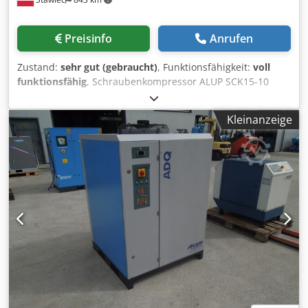
Preisinfo
Anrufen
Zustand:
sehr gut (gebraucht)
, Funktionsfähigkeit:
voll
funktionsfähig
, Schraubenkompressor ALUP SCK15-10
Technische Daten: Leistung: 1510 m³/min; Motor: 11 kW;
Maximaler Druck: 10 bar; Betriebsstunden: 12437 h; Der
Kleinanzeige
Kompressor ist voll funktionsfähig. Dsdpfx Aiszmw A
Hoxsck Nettopreis: 5200 PLN Bruttopreis: 6396 PLN Unten
finden Sie ein Video.