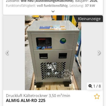
Zustand:
wie neu (Ausstellungsmaschine)
, Baujahr:
2026
,
Funktionsfähigkeit:
voll funktionsfähig
, Leistung:
37 kW
(50.31 PS)
, Ausstellungsstück, sofort verfügbar: neuer
Schraubenkompressor ALMIG BELT XP 37 - 10 bar mit
Kleinanzeige
Steuerung Aircontrol Basic Bj. 2026 Betriebsstunden: 0 Bh
Technische Daten Typ : BELT XP 37 Betriebsüberdruck : 10
bar(ue) Liefermenge, nach ISO 1217 Anhang C : 5,96
m³/min Schutzart / Isolationsklasse Antriebsmotor : IP
55/ISO F Nennleistung Antriebsmotor : 37 kW
Betriebsspannung / Frequenz : 400/50 V/Hz
Schalldruckpegel (DIN 45635 T.13) : 74 dB(A) Länge : 1350
mm Breite : 940 mm Höhe : 1680 mm Gewicht : 895 kg
Druckluftanschluss : G 1 1/2" Besuchen Sie unser
Ladenlokal in Erlangen. Wir haben immer eine große
Auswahl an neuen und gebrauchten Kompressoren auf
Lager. Chjdpsy U H N Uefx Anzoa Für Neumaschinen
bieten wir Leasing unserer Hausbank mit einer wirklich
einfachen Abwicklung an.
1
/
8
Druckluft Kältetrockner 3,50 m³/min
ALMIG
ALM-RD 225