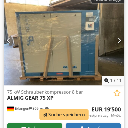
Daten Typ : BELT XP 15 Betriebsüberdruck : 10 bar(ue)
Liefermenge, nach ISO 1217 Anhang C : 1,95 m³/min
Schutzart / Isolationsklasse Antriebsmotor : IP 55/ISO F
Nennleistung Antriebsmotor : 15 kW Betriebsspannung /
Frequenz : 400/50 V/Hz Chodpjityz Djfx Anzea
Schalldruckpegel (DIN 45635 T.13) : 71 dB(A) Länge : 800
mm Breite : 670 mm Höhe : 1100 mm Gewicht : 370 kg
Druckluftanschluss : G 3/4" Besuchen Sie unser Ladenlokal
in Erlangen. Wir haben immer eine große Auswahl an
neuen und gebrauchten Kompressoren auf Lager. Für
Neumaschinen bieten wir Leasing unserer Hausbank mit
einer wirklich einfachen Abwicklung an.
1
/
11
75 kW Schraubenkompressor 8 bar
ALMIG
GEAR 75 XP
EUR 19’500
Erlangen
369 km
Suche speichern
EXW Festpreis zzgl. MwSt.