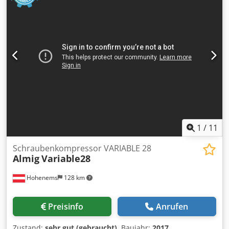
1
/
11
Schraubenkompressor VARIABLE 28
Almig
Variable28
Hohenems
128 km
Preisinfo
Anrufen
Zustand:
sehr gut (gebraucht)
, Baujahr:
2017
,