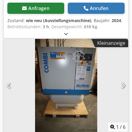
Anfragen
Anrufen
Zustand:
wie neu (Ausstellungsmaschine)
, Baujahr:
2024
,
Betriebsstunden:
3 h
, Gesamtgewicht:
610 kg
,
Gesamtlänge:
1’250 mm
, Gesamtbreite:
880 mm
,
Gesamthöhe:
1’520 mm
, Schraubenkompressor ALMIG
Kleinanzeige
BELT XP 16 - 10 bar (luftgekühlt) Bj. 2024 / SOFORT
VERFÜGBAR ! Technische Daten Typ : BELT XP 16
Betriebsüberdruck : 10 bar(ue) Liefermenge, nach ISO 1217
Anhang C : 2,13 m³/min Schutzart / Isolationsklasse
Antriebsmotor : IP 55/ISO F Nennleistung Antriebsmotor :
15 kW Betriebsspannung / Frequenz : 400/50 V/Hz Cjdpfx
Anetuc Drozeha Schalldruckpegel (DIN 45635 T.13) : 73
dB(A) Länge : 1250 mm Breite : 880 mm Höhe : 1515 mm
Gewicht : 610 kg Druckluftanschluss : G 1" Besuchen Sie
unser Ladenlokal in Erlangen. Wir haben immer eine große
Auswahl an neuen und gebrauchten Kompressoren auf
Lager. Für Neumaschinen bieten wir Leasing unserer
Hausbank mit einer wirklich einfachen Abwicklung an.
1
/
6