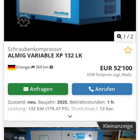
64 dB(A) Länge : 1180 mm Breite : 770 mm Höhe : 1680 mm
Gewicht : 460 kg Druckluftanschluss : G 3/4" Bequeme
Leasing über unsere Hausbank möglich. Besuchen Sie
unser Ladengeschäft. Chodpfeiqym Hex Anzja Wir haben
immer eine große Auswahl an neuen und gebrauchten
Kompressoren auf Lager! Sofort verfügbar.
1
/
2
Schraubenkompressor
ALMIG
VARIABLE XP 132 LK
EUR 52’100
Erlangen
369 km
EXW Festpreis zzgl. MwSt.
Anfragen
Anrufen
Zustand:
neu
, Baujahr:
2025
, Betriebsstunden:
1 h
,
Leistung:
132 kW (179.47 PS)
, Druck (max.):
13 bar
,
Abverkauf: Schraubenkompressor ALMIG VARIABLE XP 132
drehzahlgeregelt (luftgekühlt) Steuerung: Air Control
Kleinanzeige
Premium Bj.: 2025 Betriebsstunden: 0 Bh Technische
Daten Typ : VARIABLE XP 132 Betriebsueberdruck : 5 bis 13