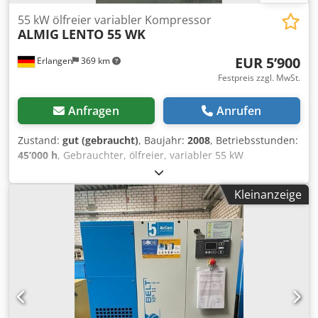
55 kW ölfreier variabler Kompressor
ALMIG
LENTO 55 WK
EUR 5’900
Erlangen
369 km
Festpreis zzgl. MwSt.
Anfragen
Anrufen
Zustand:
gut (gebraucht)
, Baujahr:
2008
, Betriebsstunden:
45’000 h
, Gebrauchter, ölfreier, variabler 55 kW
Schraubenkompressor ALMIG LENTO 55 WK
(wassergekühlt) Der Kompressor ist in einem guten,
Kleinanzeige
gepflegtem Zustand. Baujahr: 2008 Betriebsstunden:
45000 Bh Technische Daten Typ : LENTO 55 WK Mögliche
Betriebsüberdrücke der Anlage (stufenlos verstellbar) : 5 -
10 bar Liefermenge bei minimaler/maximaler Drehzahl,
gemessen nach ISO 1217 Anhang C: Liefermenge bei
minimaler/maximaler Drehzahl, gemessen nach ISO 1217
Anhang C: bei 5 bar min/max : 1,41 / 7,79 m³/min bei 6 bar
min/max : 1,40 / 7,74 m³/min bei 7 bar min/max : 1,39 /