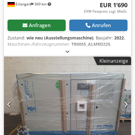
EUR 1’690
Erlangen
369 km
EXW Festpreis zzgl. MwSt.
Anfragen
Anrufen
Zustand:
wie neu (Ausstellungsmaschine)
, Baujahr:
2022
,
Maschinen-/Fahrzeugnummer:
TR0055_ALMRD225
,
Ausstellungsstück DRUCKLUFT-KÄLTETROCKNER ALMIG
ALM-RD225 (sofort verfügbar!) inkl. Vor- und Nachfilter Typ:
Kleinanzeige
ALM-RD 225 Liefermenge: 3,50 m³/min* TR0055
Zuverlässiger und energieeffizienter luftgekühlter
Kältetrockner ALM-RD 225 Geringer Platzbedarf Niedrige
Betriebskosten Zwei integrierte Filter (Vor- und Mikrofilter)
Energieeffiziente Kühlflüssigkeit R134a Hochmoderner
Wärmetauscher für höchste Energieeinsparungen Max.
Arbeitsdruck 16 bar Max. Eintrittstemperatur 60°C
Min./max. Umgebungstemperatur 5/50°C
Spannung/Frequenz: 230V/50Hz Druckluftanschluss 1 1/2"
Chsdpog Ufx Eefx Anzoa Abmessungen: L x B x H: 555 x 505
x 874 mm Gewicht: 78 kg * Maximaler Druckluftstrom, 35°C
Eintrittstemperatur, 7 bar, 25°C Umgebungstemperatur,