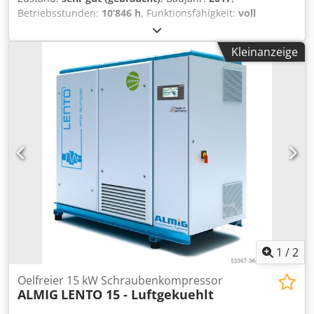
Betriebsstunden:
10’846 h
, Funktionsfähigkeit:
voll
funktionsfähig
, Schraubenkompressor Variable28
Umrichter integriert. 28 kW Chsdpfx Asznuf Ujnzoa 13 bar
Kleinanzeige
4,24 m3/min Baujahr: 2017 Betriebsstunden: 41.635
1
/
2
Oelfreier 15 kW Schraubenkompressor
ALMIG
LENTO 15 - Luftgekuehlt