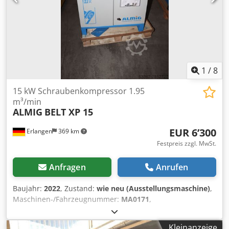
1
/
8
15 kW Schraubenkompressor 1.95
m³/min
ALMIG
BELT XP 15
EUR 6’300
Erlangen
369 km
Festpreis zzgl. MwSt.
Anfragen
Anrufen
Baujahr:
2022
, Zustand:
wie neu (Ausstellungsmaschine)
,
Maschinen-/Fahrzeugnummer:
MA0171
,
Schraubenkompressor ALMIG BELT XP 15 - 10 bar
(luftgekueht) Bj. 2022 / SOFORT VERFÜGBAR ! Technische
Kleinanzeige