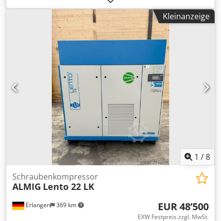
(luftgekueht) Bj. 2023 / SOFORT VERFUEGBAR ! Coded Db
Kleinanzeige
Ixspfx Anzeha Technische Daten Typ : BELT XP 11
Betriebsueberdruck : 10 bar(ue) Liefermenge, nach ISO
1217 Anhang C : 1,55 m³/min Schutzart / Isolationsklasse
Antriebsmotor : IP 55/ISO F Nennleistung Antriebsmotor :
11 kW Betriebsspannung / Frequenz : 400/50 V/Hz
Schalldruckpegel (DIN 45635 T.13) : 66 dB(A) Laenge : 800
mm Breite : 670 mm Hoehe : 1100 mm Gewicht : 285 kg
Druckluftanschluss : G 3/4" PROBLEMLOSE LEASING ÜBER
UNSERE HAUSBANK MÖGLICH!
1
/
8
Schraubenkompressor
ALMIG
Lento 22 LK
EUR 48’500
Erlangen
369 km
EXW Festpreis zzgl. MwSt.