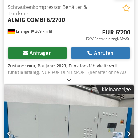
Schraubenkompressor Behälter &
Trockner
ALMIG
COMBI 6/270D
EUR 6’200
Erlangen
369 km
EXW Festpreis zzgl. MwSt.
Anfragen
Anrufen
Zustand:
neu
, Baujahr:
2023
, Funktionsfähigkeit:
voll
funktionsfähig
, NUR FÜR DEN EXPORT (Behälter ohne AD
2000 Abnahme !): Neuer ALMIG COMBI 6/270 D
Schraubenkompressor mit integriertem Kältetrockner (mit
Kleinanzeige
zeitgesteuertem Ableiter) mit 270 Liter Behälter (mit CE
Abnahme) Chsdeumwv Tepfx Anzoa mit Aircontrol Basic
Steuerung Bj.: 2023 Betriebsstunden: 0 Bh Versand gegen
Aufpreis möglich ! Technische Daten Typ : COMBI 6/270D
Betriebsüberdruck : 8 bar(ue) Liefermenge, nach ISO 1217
Anhang C : 0,82 m³/min Schutzart / Isolationsklasse
Antriebsmotor : IP 55/ F Nennleistung Antriebsmotor : 5,5
kW Betriebsspannung / Frequenz : 400/50 V/Hz