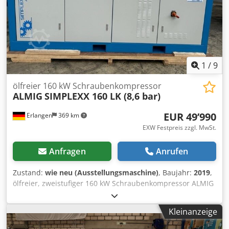
Schalldruckpegel (DIN 45635 T.13) : 63 dB(A) Länge : 1180
mm Breite : 770 mm Höhe : 1680 mm Gewicht : 455 kg
Druckluftanschluss : G 3/4" Besuchen Sie unser
Ladengeschäft. Wir haben immer eine große Auswahl an
neuen und gebrauchten Kompressoren auf Lager! Sofort
verfügbar.
1
/
9
ölfreier 160 kW Schraubenkompressor
ALMIG
SIMPLEXX 160 LK (8,6 bar)
EUR 49’990
Erlangen
369 km
EXW Festpreis zzgl. MwSt.
Anfragen
Anrufen
Zustand:
wie neu (Ausstellungsmaschine)
, Baujahr:
2019
,
ölfreier, zweistufiger 160 kW Schraubenkompressor ALMIG
SIMPLEXX 160 LK (luftgekühlt) Bj.: 2019 Betriebsstunden: 0
Bh (Lieferzeit 2 Wochen) Ausstattung: -Steuerung: Air
Kleinanzeige
Control HighEnd Technische Daten Typ : SIMPLEXX 160 LK
Betriebsdruck max. : 8,6 bar Liefermenge bei 7 bar: 28,2