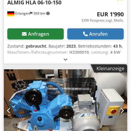
ALMIG
HLA 06-10-150
EUR 1’990
Erlangen
369 km
EXW Festpreis zzgl. MwSt.
Anfragen
Anrufen
Zustand:
gebraucht
, Baujahr:
2023
, Betriebsstunden:
43 h
,
Maschinen-/Fahrzeugnummer:
H2300010
, Leistung:
4 kW
(5.44 PS)
, Druck (min.):
10 bar
, Gebrauchtmaschine:
Kolbenkompressor sofort verfügbar (Plug and Play): ALMIG
Kleinanzeige
HLA 06-10-150 (10 bar) mit liegendem 150 Liter
Druckluftbehälter Der Kompressor hat 43 Betriebsstunde
und ist sofort verfügbar. 3 Zylinder Druck: 10 bar
Nennleistung: 4,0 kW Liefermenge bei 7 bar : 450 l/min
Druckluftausgang: 1/2" Abmessungen Breite x Tiefe x
Höhe: 136 x 51 x 107 cm Gewicht: 169 kg Chodjxc Hzkopfx
Anzoa Besuchen Sie unser Ladengeschäft. Wir haben
immer eine große Auswahl an neuen und gebrauchten
Kompressoren auf Lager! Sofort verfügbar.