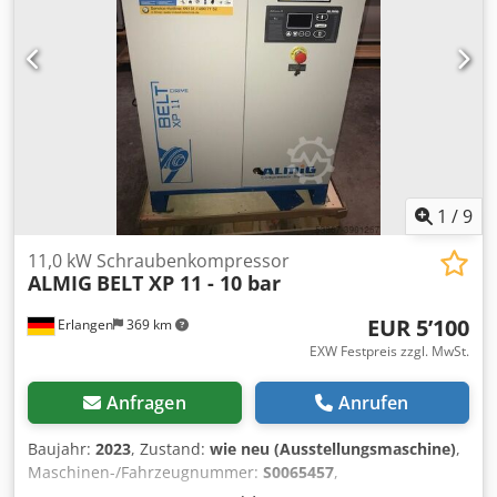
3/4" Abmessungen Breite x Tiefe x Höhe: 145 x 71 x 83 cm
Besuchen Sie unser Ladengeschäft. Wir haben immer eine
große Auswahl an neuen und gebrauchten Kompressoren
auf Lager! Sofort verfügbar.
1
/
9
11,0 kW Schraubenkompressor
ALMIG
BELT XP 11 - 10 bar
EUR 5’100
Erlangen
369 km
EXW Festpreis zzgl. MwSt.
Anfragen
Anrufen
Baujahr:
2023
, Zustand:
wie neu (Ausstellungsmaschine)
,
Maschinen-/Fahrzeugnummer:
S0065457
,
Schraubenkompressor ALMIG BELT XP 11 - 10 bar