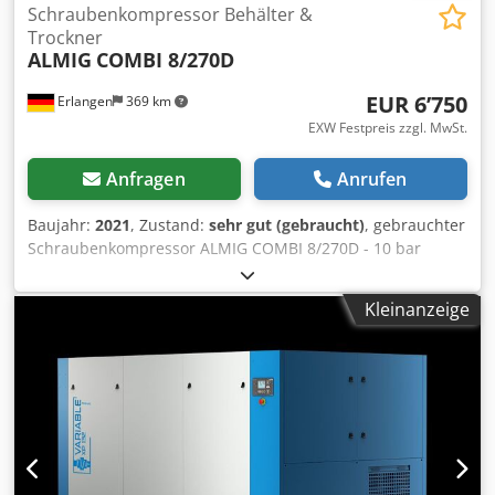
Schraubenkompressor Behälter &
Trockner
ALMIG
COMBI 8/270D
EUR 6’750
Erlangen
369 km
EXW Festpreis zzgl. MwSt.
Anfragen
Anrufen
Baujahr:
2021
, Zustand:
sehr gut (gebraucht)
, gebrauchter
Schraubenkompressor ALMIG COMBI 8/270D - 10 bar
(luftgekühlt) mit integriertem Kältetrockner mit
zeitgesteuertem Kondensatablass mit 270 Liter Behälter
Kleinanzeige
mit Steuerung AirControl Mini Bj.: 2021 Betriebsstunden:
2600 Bh Der Kompressor hat äußerlich ein paar Dellen ist
aber technisch 100 % in Ordnung. Technische Daten Typ :
COMBI 8/270D Betriebsüberdruck : 10 bar(ue)
Liefermenge, nach ISO 1217 Anhang C : 1,02 m³/min
Schutzart / Isolationsklasse Antriebsmotor : IP 55/ISO F
Nennleistung Antriebsmotor : 7,5 kW Betriebsspannung /
Frequenz : 400/50 V/Hz Schalldruckpegel (DIN 45635 T.13) :