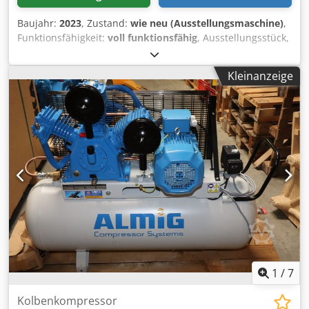
Baujahr:
2023
, Zustand:
wie neu (Ausstellungsmaschine)
,
Funktionsfähigkeit:
voll funktionsfähig
, Ausstellungsstück,
sofort verfügbar: neuer Schraubenkompressor ALMIG BELT
XP 22 - 10 bar mit Steuerung Aircontrol Basic Der
Kleinanzeige
Kompressor ist in sehr gutem Zustand, hat aber optisch
eine Delle. Bj. 2023 Betriebsstunden: 1,5 Bh Technische
Daten Typ : BELT XP 22 Betriebsüberdruck : 10 bar(ue)
Liefermenge, nach ISO 1217 Anhang C : 3,34 m³/min
Schutzart / Isolationsklasse Antriebsmotor : IP 55/ISO F
Nennleistung Antriebsmotor : 22 kW Betriebsspannung /
Frequenz : 400/50 V/Hz Schalldruckpegel (DIN 45635 T.13) :
74 dB(A) Länge : 1250 mm Breite : 880 mm Höhe : 1515 mm
Cedpfx Aslnlt Uenzjha Gewicht : 681 kg Druckluftanschluss
: G 1" Besuchen Sie unser Ladenlokal in Erlangen. Wir
haben immer eine große Auswahl an neuen und
gebrauchten Kompressoren auf Lager. Für Neumaschinen
bieten wir Leasing unserer Hausbank mit einer wirklich
einfachen Abwicklung an.
1
/
7
Kolbenkompressor