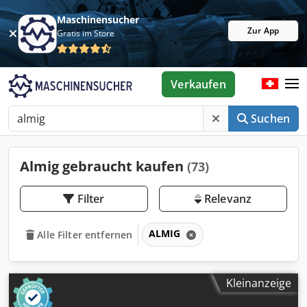
Maschinensucher
Zur App
Gratis im Store
Verkaufen
Suchen
Almig gebraucht kaufen
(73)
Filter
Relevanz
ALMIG
Alle Filter entfernen
Kleinanzeige