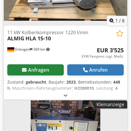
1
/
8
11 kW Kolbenkompressor 1220 l/min
ALMIG
HLA 15-10
EUR 3’525
Erlangen
369 km
EXW Festpreis zzgl. MwSt.
Anfragen
Anrufen
Zustand:
gebraucht
, Baujahr:
2023
, Betriebsstunden:
448
h
, Maschinen-/Fahrzeugnummer:
H2300010
, Leistung:
4
kW (5.44 PS)
, Druck (min.):
10 bar
, Gebrauchtmaschine:
Cedpfxex Uwtde Anzjha Kolbenkompressor sofort
Kleinanzeige
verfügbar (Plug and Play): ALMIG HLA 15-10 (10 bar) Der
Kompressor hat 448 Betriebsstunde und ist sofort
verfügbar. 3 Zylinder Druck: 10 bar Nennleistung: 11,0 kW
Volumenstrom bei 7 bar : 1220 l/min Druckluftausgang: