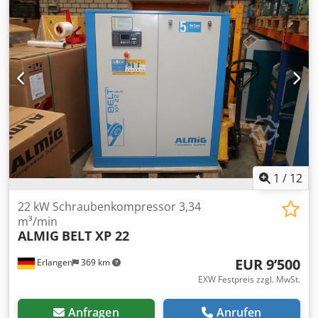
m³/min installierte Motorleistung : 160 kW Schutzart /
Isolierklasse Antriebsmotor : IP 55 / F Betriebsspannung /
Frequenz : 400 V / 50Hz Schalldruckpegel (DIN 45635 T.13):
73 dB(A) Druckluftanschluss : DN 100 Masse und Gewicht:
Länge: 3730 mm Breite: 1700 mm Höhe: 1995 mm Gewicht:
4700 kg Bequeme Leasing über unsere Hausbank möglich.
Besuchen Sie unser Ladengeschäft. Wir haben immer eine
große Auswahl an neuen und gebrauchten Kompressoren
auf Lager! Sofort verfügbar. Cedpfsuz Uzqox Anzsha
1
/
12
22 kW Schraubenkompressor 3,34
m³/min
ALMIG
BELT XP 22
EUR 9’500
Erlangen
369 km
EXW Festpreis zzgl. MwSt.
Anfragen
Anrufen