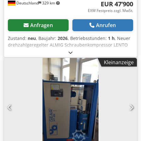
EUR 47’900
Deutschland
329 km
EXW Festpreis zzgl. MwSt.
Anfragen
Anrufen
Zustand:
neu
, Baujahr:
2026
, Betriebsstunden:
1 h
, Neuer
drehzahlgeregelter ALMIG Schraubenkompressor LENTO
15 LK (luftgekuehlt) oelfrei, Ausstattung: -Steuerung AIR
CONTROL HE -GLW Last-Leerlauf Technische Daten Typ :
Kleinanzeige
LENTO 15LK Moegliche Betriebsueberdruecke der Anlage
(stufenlos verstellbar) : 5 bis 10 bar Liefermenge bei
minimaler/maximaler Drehzahl, gemessen nach ISO 1217
Anhang C: bei 5 bar min/max : 1,03 / 2,64 m³/min bei 6 bar
min/max : 1,00 / 2,42 m³/min bei 7 bar min/max : 0,97 /
2,20 m³/min bei 8 bar min/max : 0,93 / 2,03 m³/min bei 9
bar min/max : 0,90 / 1,82 m³/min bei 10 bar min/max : 0,87
/ 1,63 m³/min Nennleistung Antriebsmotor : 15 kW
Schutzart / Isolierklasse Antriebsmotor : IE 3 Nennleistung
Lueftermotor : 0,2 kW Schutzart / Isolierklasse
Lueftermotor : IP 54 / H Betriebsspannung / Frequenz : 400
/ 50 V/Hz Restoelgehalt : 0 mg/m³ Schalldruckpegel (DIN