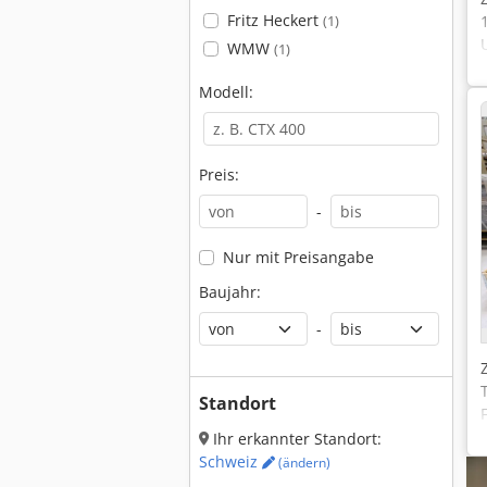
Fritz Heckert
(1)
WMW
(1)
Modell:
Preis:
-
Nur mit Preisangabe
Baujahr:
C
-
Standort
Ihr erkannter Standort:
Schweiz
(ändern)