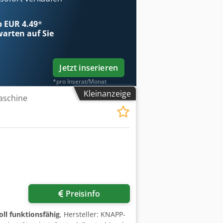
ab EUR 4.49
*
arten auf Sie
Jetzt inserieren
*pro Inserat/Monat
Kleinanzeige
aschine
Preisinfo
oll funktionsfähig
, Hersteller: KNAPP-