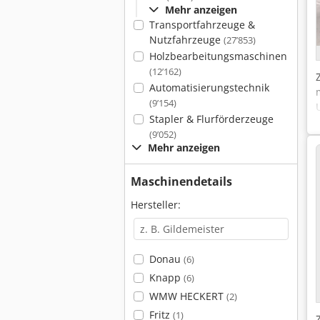
Mehr anzeigen
Transportfahrzeuge &
Nutzfahrzeuge
(27’853)
Holzbearbeitungsmaschinen
(12’162)
Automatisierungstechnik
(9’154)
Stapler & Flurförderzeuge
(9’052)
Mehr anzeigen
Maschinendetails
Hersteller:
Donau
(6)
Knapp
(6)
WMW HECKERT
(2)
Fritz
(1)