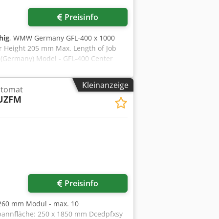
Preisinfo
hig
, WMW Germany GFL-400 x 1000
Height 205 mm Max. Length of Job
(Germany) Model - GFL-400 Center
ver Cross-Slide - 200 mm
ter Speeds - 55 rpm to 250 rpm Max.
Kleinanzeige
utomat
Thread Milling, Worm Milling & Spline
UZFM
. - Complete with Change Gears, Index
ing condition.
Preisinfo
 260 mm Modul - max. 10
pannfläche: 250 x 1850 mm Dcedpfxsy