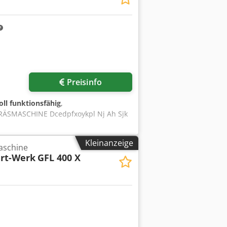
Preisinfo
oll funktionsfähig
,
ÄSMASCHINE Dcedpfxoykpl Nj Ah Sjk
Kleinanzeige
aschine
ert-Werk
GFL 400 X