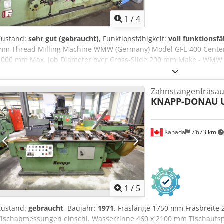
1
/
4
Zustand:
sehr gut (gebraucht)
, Funktionsfähigkeit:
voll funktionsfä
mm Thread Milling Machine WMW (Germany) Model GFL-400 Center 
1000 mm Max. Job Diameter over Cross-Slide 200 mm Make - WMW 
Height - 205 mm Max. Length of Job - 1000 mm Max. Job Diameter o
Dcedpfeytirnex Ah Sek Max. Swing Diameter over Bed - 400 mm Cut
Zahnstangenfräsa
Cutter Diameter - 100 mm Spindle Bore - 80 mm - Capable of doing 
KNAPP-DONAU
Milling. - Capable of doing Gear Hobbing & Spline Hobbing as well
Plates, Arbours, & other accessories. - Machine is in excellent work
Kanada
7’673 km
1
/
5
Zustand:
gebraucht
, Baujahr:
1971
, Fräslänge 1750 mm Fräsbreite
Tischabmessungen einschl. Wasserrinne 460 x 2100 mm Tischaufs