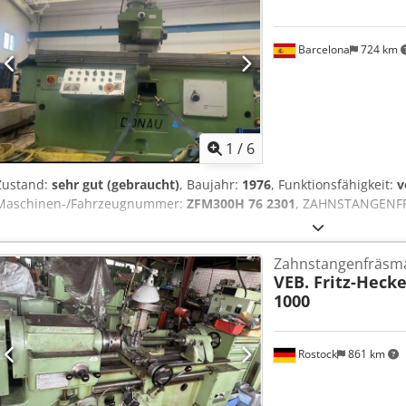
Barcelona
724 km
1
/
6
Zustand:
sehr gut (gebraucht)
, Baujahr:
1976
, Funktionsfähigkeit:
v
Maschinen-/Fahrzeugnummer:
ZFM300H 76 2301
, ZAHNSTANGENFR
Zahnstangenfräsm
VEB. Fritz-Heck
1000
Rostock
861 km