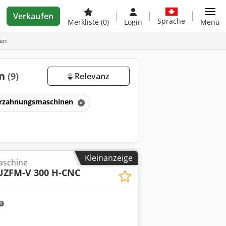
Verkaufen
Sprache
Merkliste
(0)
Login
Menü
nen
en
(9)
Relevanz
rzahnungsmaschinen
Kleinanzeige
aschine
UZFM-V 300 H-CNC