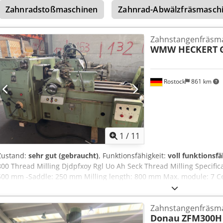
Zahnradstoßmaschinen
Zahnrad-Abwälzfräsmaschi
Wechselräder - Spannmittel - Dokumentation
Zahnstangenfräsm
WMW HECKERT
Rostock
861 km
1
/
11
Zustand:
sehr gut (gebraucht)
, Funktionsfähigkeit:
voll funktionsfä
800 Thread Milling Djdpfxoy Rgl Uo Ah Seck Thread Milling Specific
500 mm -Saddle: 250 mm Milling length: 800 mm Max. module: 7 C
piece spindle bore: 102 mm Work-piece turning speeds: 0,0034 – 2,6
mm/U Longitudinal feeds, infinitely variable: 0,3 – 198 mm/min Main
Zahnstangenfräsm
voltage/frequency: 380 / 50 V/Hz Total power requirement: 9,5 kW
Donau
ZFM300H
weight: 3300 kg