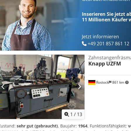
Dokumentation
Inserieren Sie jetzt 
11 Millionen
Käufer w
Jetzt informieren
+49 201 857 861 12
Zahnstangenfräsm
Knapp
UZFM
Rostock
861 km
1
/
13
Zustand:
sehr gut (gebraucht)
, Baujahr:
1964
, Funktionsfähigkeit:
v