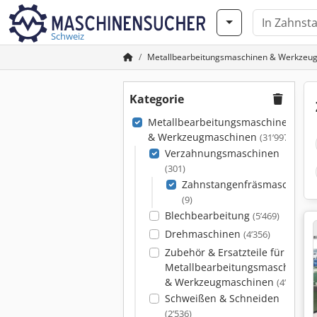
Schweiz
Metallbearbeitungsmaschinen & Werkzeu
Kategorie
Metallbearbeitungsmaschinen
& Werkzeugmaschinen
(31’997)
Verzahnungsmaschinen
(301)
Zahnstangenfräsmaschinen
(9)
Blechbearbeitung
(5’469)
Drehmaschinen
(4’356)
Zubehör & Ersatzteile für
Metallbearbeitungsmaschinen
& Werkzeugmaschinen
(4’086)
Schweißen & Schneiden
(2’536)