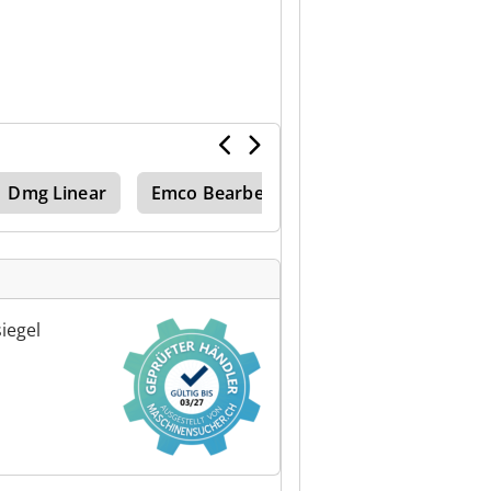
Dmg Linear
Emco Bearbeitungszentrum
iegel