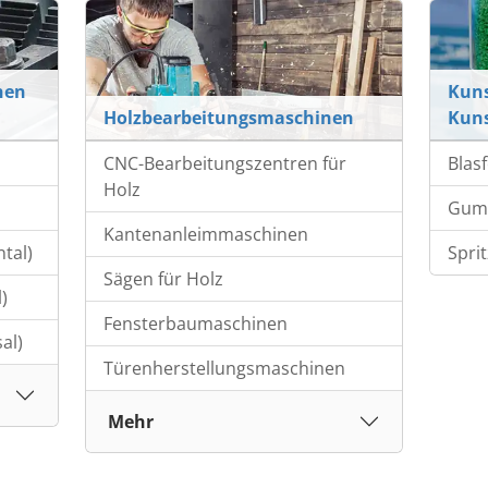
nen
Kuns
Holzbearbeitungsmaschinen
Kuns
CNC-Bearbeitungszentren für
Blas
Holz
Gumm
Kantenanleimmaschinen
tal)
Spri
Sägen für Holz
)
Fensterbaumaschinen
al)
Türenherstellungsmaschinen
Mehr