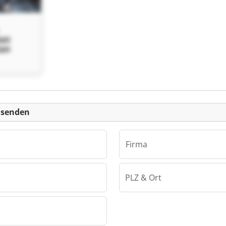
bH
bH
 senden
Firma
PLZ & Ort