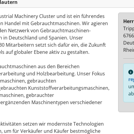
lautern
strial Machinery Cluster und ist ein führendes
Herr
n Handel mit Gebrauchtmaschinen. Wir agieren
Trip
nden Netzwerk von Gebrauchtmaschinen-
6766
n in Deutschland und Spanien. Unser
Deut
0 Mitarbeitern setzt sich dafür ein, die Zukunft
Rhei
auf globaler Ebene aktiv zu gestalten.
rauchtmaschinen aus den Bereichen
erarbeitung und Holzbearbeitung. Unser Fokus
re
gmaschinen, gebrauchten
um
gebrauchten Kunststoffverarbeitungsmaschinen,
ab
maschinen, gebrauchter
e ergänzenden Maschinentypen verschiedener
ktivitäten setzen wir modernste Technologien
, um für Verkäufer und Käufer bestmögliche