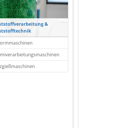
tstoffverarbeitung &
tstofftechnik
formmaschinen
iverarbeitungsmaschinen
tzgießmaschinen