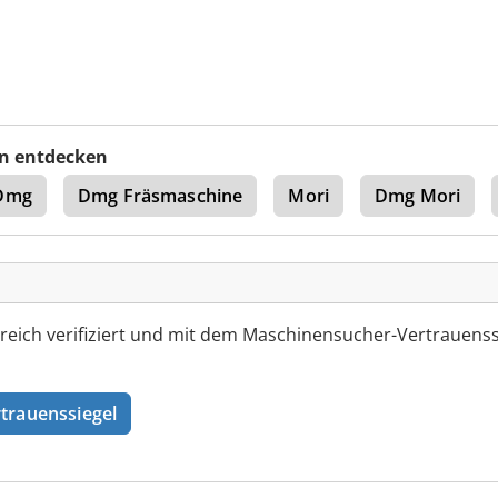
n entdecken
Dmg
Dmg Fräsmaschine
Mori
Dmg Mori
ch verifiziert und mit dem Maschinensucher-Vertrauenss
trauenssiegel