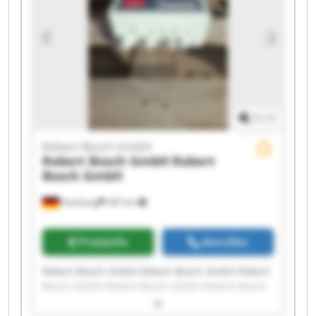
GmbH Robert Bosch GmbH
1
/
1
Robert Bosch GmbH
Robert Bosch GmbH
Robert
Bosch GmbH
Homburg
287 km
Preisinfo
Anrufen
Robert Bosch GmbH Robert Bosch GmbH Robert
Bosch GmbH Robert Bosch GmbH Robert Bosch
GmbH Robert Bosch GmbH Robert Bosch GmbH
Robert Bosch GmbH Robert Bosch GmbH Robert