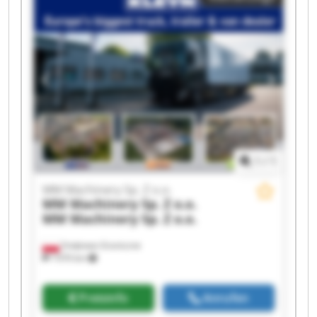
o.o. MM Machinery Sp. Z o.o. MM Machinery Sp.
Z o.o. MM Machinery Sp. Z o.o. MM Machinery
Sp. Z o.o. MM Machinery Sp. Z o.o. MM
Machinery Sp. Z o.o. MM Machinery Sp. Z o.o.
MM Machinery Sp. Z o.o. MM Machinery Sp. Z
o.o.
1
/
1
MM Machinery Sp. Z o.o.
MM Machinery Sp. Z o.o.
MM Machinery Sp. Z o.o.
Smętowo Graniczne
1’070 km
Preisinfo
Anrufen