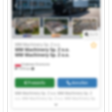
MM Machinery Sp. Z o.o. MM Machinery Sp. Z
o.o.
1
/
1
MM Machinery Sp. Z o.o.
MM Machinery Sp. Z o.o.
MM Machinery Sp. Z o.o.
Smętowo Graniczne
1’070 km
Preisinfo
Anrufen
MM Machinery Sp. Z o.o. MM Machinery Sp. Z
o.o. MM Machinery Sp. Z o.o. MM Machinery Sp.
Z o.o. MM Machinery Sp. Z o.o. MM Machinery
Sp. Z o.o. MM Machinery Sp. Z o.o. MM