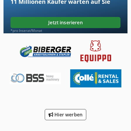
11 Millionen
Käufer warten auf Sie
Jetzt inserieren
*pro Inserat/Monat
Hier werben