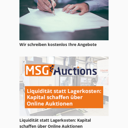
Multi Schweißgerät
Nc Drehmaschine
Nc Fräsmaschine
Ng 200
Wir schreiben kostenlos Ihre Angebote
Sc
Schaffer 9330 T
Schienen
Schliesing 235 Mx
Schlitz Und Zapfenmaschine
Schraubstock 200 Mm
Schubladen
Liquidität statt Lagerkosten: Kapital
schaffen über Online Auktionen