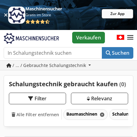
Maschinensucher
Zur App
Gratis im Store
Verkaufen
Suchen
/ ... / Gebrauchte Schalungstechnik
Schalungstechnik gebraucht kaufen
(0)
Filter
Relevanz
Baumaschinen
Schalungst
Alle Filter entfernen