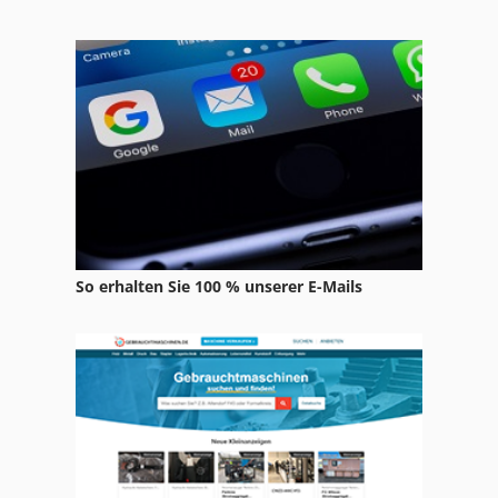
Schuhmachermaschine Fraes Und Schleifmaschine
Schwenkantrieb Hydraulisch
Schwerlast
Schwerlast Transportrollen
Str 701
So erhalten Sie 100 % unserer E-Mails