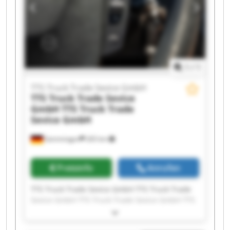
1
/
1
TTS Truck Trade Sevice GmbH
TTS Truck Trade Sevice
GmbH
TTS Truck Trade
Sevice GmbH
Gemmingen
265 km
Preisinfo
Anrufen
TTS Truck Trade Sevice GmbH TTS Truck Trade
Sevice GmbH TTS Truck Trade Sevice GmbH TTS
Truck Trade Sevice GmbH TTS Truck Trade
Sevice GmbH TTS Truck Trade Sevice GmbH TTS