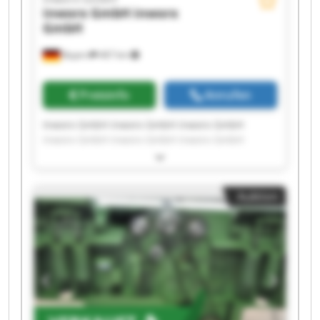
inworx GmbH
inworx
GmbH
Bayern
467 km
Preisinfo
Anrufen
Inworx GmbH inworx GmbH inworx GmbH
inworx GmbH inworx GmbH inworx GmbH
inworx GmbH inworx GmbH inworx GmbH
inworx GmbH inworx GmbH inworx GmbH
inworx GmbH inworx GmbH inworx GmbH
Auktion
inworx GmbH inworx GmbH inworx GmbH
inworx GmbH inworx GmbH