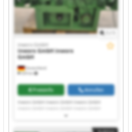
1
/
1
inworx GmbH
inworx GmbH
inworx
GmbH
Deutschland
329 km
Preisinfo
Anrufen
Inworx GmbH inworx GmbH inworx GmbH
inworx GmbH inworx GmbH inworx GmbH
inworx GmbH inworx GmbH inworx GmbH
inworx GmbH inworx GmbH inworx GmbH
inworx GmbH inworx GmbH inworx GmbH
Auktion