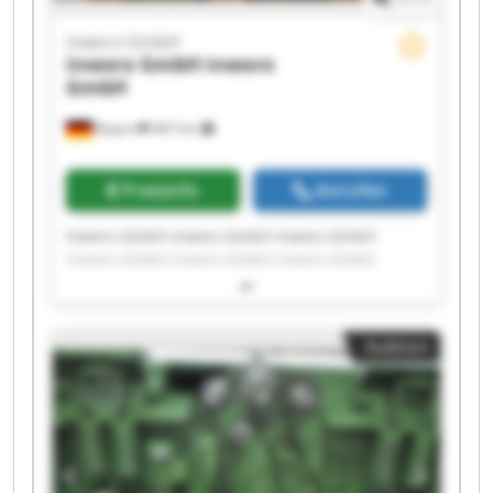
inworx GmbH
inworx GmbH
inworx
GmbH
Bayern
467 km
Preisinfo
Anrufen
Inworx GmbH inworx GmbH inworx GmbH
inworx GmbH inworx GmbH inworx GmbH
inworx GmbH inworx GmbH inworx GmbH
inworx GmbH inworx GmbH inworx GmbH
inworx GmbH inworx GmbH inworx GmbH
Auktion
inworx GmbH inworx GmbH inworx GmbH
inworx GmbH inworx GmbH