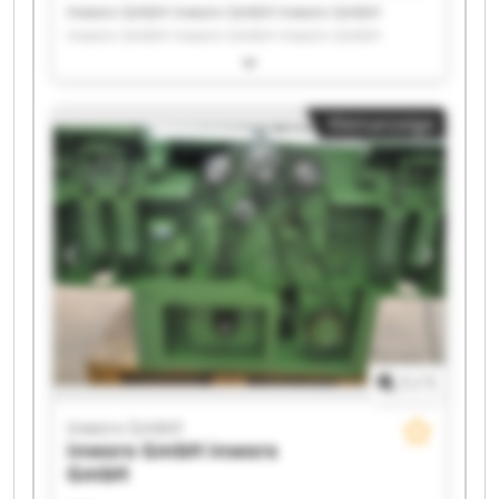
Inworx GmbH inworx GmbH inworx GmbH
inworx GmbH inworx GmbH inworx GmbH
inworx GmbH inworx GmbH inworx GmbH
inworx GmbH inworx GmbH inworx GmbH
inworx GmbH inworx GmbH inworx GmbH
Kleinanzeige
inworx GmbH inworx GmbH inworx GmbH
inworx GmbH inworx GmbH
1
/
1
inworx GmbH
inworx GmbH
inworx
GmbH