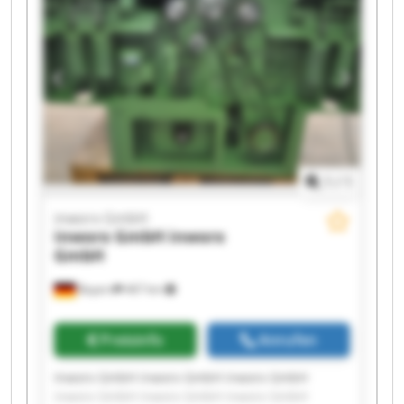
1
/
1
inworx GmbH
inworx GmbH
inworx
GmbH
Bayern
467 km
Preisinfo
Anrufen
Inworx GmbH inworx GmbH inworx GmbH
inworx GmbH inworx GmbH inworx GmbH