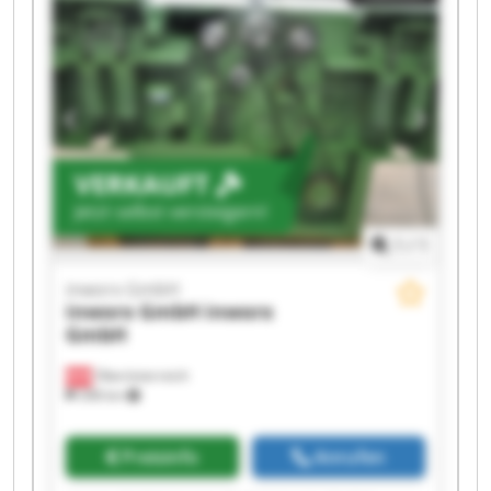
inworx GmbH inworx GmbH
VERKAUFT
Jetzt selbst versteigern!
1
/
1
inworx GmbH
inworx GmbH
inworx
GmbH
Oberösterreich
398 km
Preisinfo
Anrufen