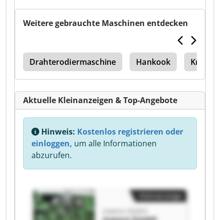
Weitere gebrauchte Maschinen entdecken
les
Drahterodiermaschine
Hankook
Kreim
Aktuelle Kleinanzeigen & Top-Angebote
Hinweis:
Kostenlos registrieren oder
einloggen,
um alle Informationen
abzurufen.
Kleinanzeige
inworx GmbH
inworx GmbH