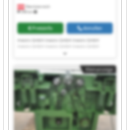
Oberösterreich
398 km
Preisinfo
Anrufen
Inworx GmbH inworx GmbH inworx GmbH
inworx GmbH inworx GmbH inworx GmbH
inworx GmbH inworx GmbH inworx GmbH
inworx GmbH inworx GmbH inworx GmbH
inworx GmbH inworx GmbH inworx GmbH
Kleinanzeige
inworx GmbH inworx GmbH inworx GmbH
inworx GmbH inworx GmbH