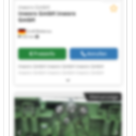
inworx GmbH
inworx GmbH
inworx
GmbH
Groß-Bieberau
332 km
Preisinfo
Anrufen
Inworx GmbH inworx GmbH inworx GmbH
inworx GmbH inworx GmbH inworx GmbH
inworx GmbH inworx GmbH inworx GmbH
inworx GmbH inworx GmbH inworx GmbH
inworx GmbH inworx GmbH inworx GmbH
Kleinanzeige
inworx GmbH inworx GmbH inworx GmbH
inworx GmbH inworx GmbH