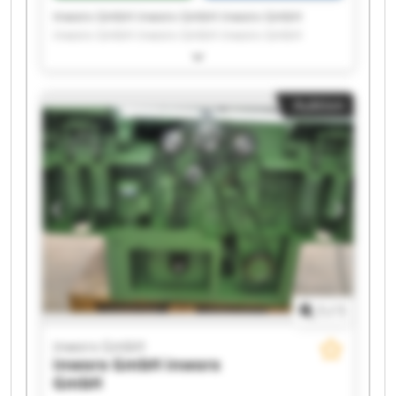
Inworx GmbH inworx GmbH inworx GmbH
inworx GmbH inworx GmbH inworx GmbH
inworx GmbH inworx GmbH inworx GmbH
inworx GmbH inworx GmbH inworx GmbH
inworx GmbH inworx GmbH inworx GmbH
Auktion
inworx GmbH inworx GmbH inworx GmbH
inworx GmbH inworx GmbH
1
/
1
inworx GmbH
inworx GmbH
inworx
GmbH