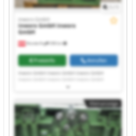
1
/
1
inworx GmbH
inworx GmbH
inworx
GmbH
Munderfing
398 km
Preisinfo
Anrufen
Inworx GmbH inworx GmbH inworx GmbH
inworx GmbH inworx GmbH inworx GmbH
inworx GmbH inworx GmbH inworx GmbH
inworx GmbH inworx GmbH inworx GmbH
inworx GmbH inworx GmbH inworx GmbH
Kleinanzeige
inworx GmbH inworx GmbH inworx GmbH
inworx GmbH inworx GmbH