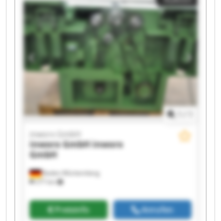
inworx GmbH inworx GmbH inworx GmbH
inworx GmbH inworx GmbH
1
/
1
inworx GmbH
inworx GmbH
inworx
GmbH
Baden-Württemberg
277 km
Preisinfo
Anrufen