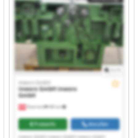
inworx GmbH inworx GmbH
1
/
1
inworx GmbH
inworx GmbH
inworx
GmbH
Österreich
485 km
Preisinfo
Anrufen
Inworx GmbH inworx GmbH inworx GmbH