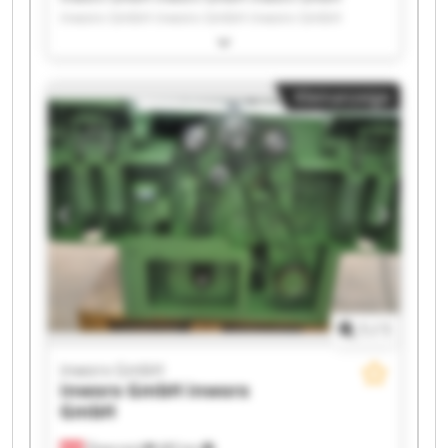
inworx GmbH inworx GmbH inworx GmbH
inworx GmbH inworx GmbH inworx GmbH
inworx GmbH inworx GmbH inworx GmbH
inworx GmbH inworx GmbH inworx GmbH
Kleinanzeige
inworx GmbH inworx GmbH inworx GmbH
inworx GmbH inworx GmbH
1
/
1
inworx GmbH
inworx GmbH
inworx
GmbH