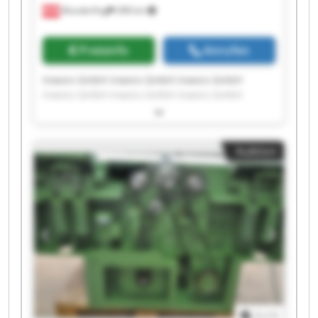
Munderfing
398 km
Preisinfo
Anrufen
Inworx GmbH inworx GmbH inworx GmbH
inworx GmbH inworx GmbH inworx GmbH
inworx GmbH inworx GmbH inworx GmbH
inworx GmbH inworx GmbH inworx GmbH
inworx GmbH inworx GmbH inworx GmbH
Auktion
inworx GmbH inworx GmbH inworx GmbH
inworx GmbH inworx GmbH
1
/
1