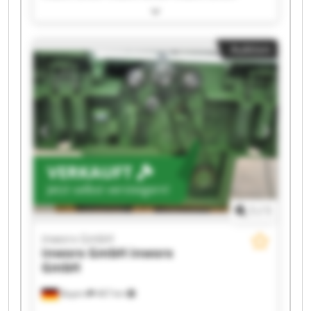
inworx GmbH inworx GmbH inworx GmbH
inworx GmbH inworx GmbH inworx GmbH
inworx GmbH inworx GmbH inworx GmbH
Auktion
inworx GmbH inworx GmbH inworx GmbH
inworx GmbH inworx GmbH
VERKAUFT
Jetzt selbst versteigern!
1
/
1
inworx GmbH
inworx GmbH
inworx
GmbH
Bayern
467 km