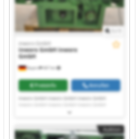
1
/
1
inworx GmbH
inworx GmbH
inworx
GmbH
Bayern
467 km
Preisinfo
Anrufen
Inworx GmbH inworx GmbH inworx GmbH
inworx GmbH inworx GmbH inworx GmbH
inworx GmbH inworx GmbH inworx GmbH
inworx GmbH inworx GmbH inworx GmbH
inworx GmbH inworx GmbH inworx GmbH
Auktion
inworx GmbH inworx GmbH inworx GmbH
inworx GmbH inworx GmbH