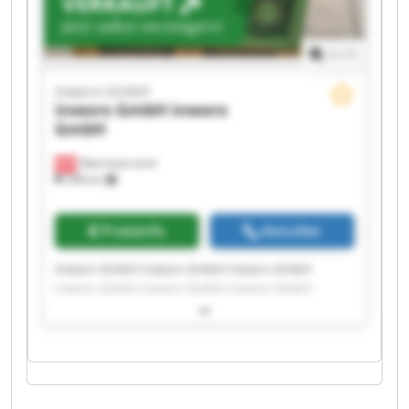
VERKAUFT
Jetzt selbst versteigern!
1
/
1
inworx GmbH
inworx GmbH
inworx
GmbH
Oberösterreich
398 km
Preisinfo
Anrufen
Inworx GmbH inworx GmbH inworx GmbH
inworx GmbH inworx GmbH inworx GmbH
inworx GmbH inworx GmbH inworx GmbH
inworx GmbH inworx GmbH inworx GmbH
inworx GmbH inworx GmbH inworx GmbH
inworx GmbH inworx GmbH inworx GmbH
inworx GmbH inworx GmbH