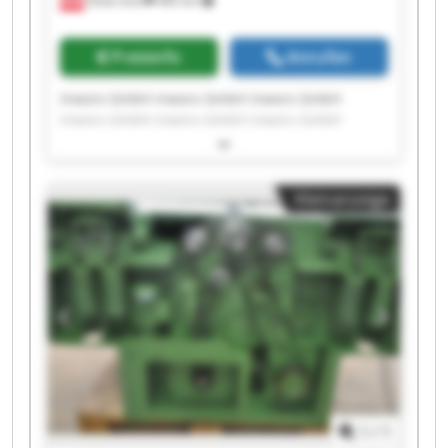
Österreich
485 km
Preisinfo
Anrufen
Inworx GmbH inworx GmbH inworx GmbH
inworx GmbH inworx GmbH inworx GmbH
inworx GmbH inworx GmbH inworx GmbH
inworx GmbH inworx GmbH inworx GmbH
inworx GmbH inworx GmbH inworx GmbH
Kleinanzeige
inworx GmbH inworx GmbH inworx GmbH
inworx GmbH inworx GmbH
1
/
1