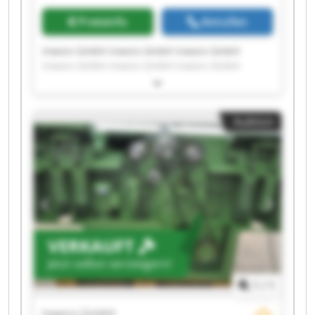
Preisinfo
Anrufen
Inworx GmbH inworx GmbH inworx GmbH
inworx GmbH inworx GmbH inworx GmbH
inworx GmbH inworx GmbH inworx GmbH
inworx GmbH inworx GmbH inworx GmbH
inworx GmbH inworx GmbH inworx GmbH
Auktion
inworx GmbH inworx GmbH inworx GmbH
inworx GmbH inworx GmbH
VERKAUFT
Jetzt selbst versteigern!
1
/
1
inworx GmbH