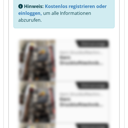
Hinweis:
Kostenlos registrieren oder
einloggen,
um alle Informationen
abzurufen.
Kleinanzeige
Kern Drucklufttechnik GmbH & Co. KG
Kern
Drucklufttechnik
GmbH & Co. KG
Kern
Drucklufttechnik
GmbH & Co. KG
Kleinanzeige
Kern Drucklufttechnik GmbH & Co. KG
Kern
Drucklufttechnik
GmbH & Co. KG
Kern
Drucklufttechnik
GmbH & Co. KG
Kleinanzeige