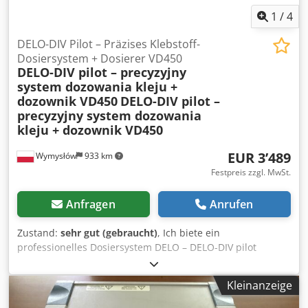
1
/
4
DELO-DIV Pilot – Präzises Klebstoff-
Dosiersystem + Dosierer VD450
DELO-DIV pilot – precyzyjny
system dozowania kleju +
dozownik VD450
DELO-DIV pilot –
precyzyjny system dozowania
kleju + dozownik VD450
EUR 3’489
Wymysłów
933 km
Festpreis zzgl. MwSt.
Anfragen
Anrufen
Zustand:
sehr gut (gebraucht)
, Ich biete ein
professionelles Dosiersystem DELO – DELO-DIV pilot
zusammen mit dem Handdosierer DELO-DIV VD450 an. Das
Gerät ist für das präzise, kontrollierte Dosieren von
Kleinanzeige
Klebstoffen und Medien in verschiedenen Anwendungen
vorgesehen. Das System findet unter anderem Anwendung