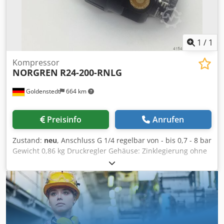
1
/
1
Kompressor
NORGREN
R24-200-RNLG
Goldenstedt
664 km
Preisinfo
Anrufen
Zustand:
neu
, Anschluss G 1/4 regelbar von - bis 0,7 - 8 bar
Gewicht 0,86 kg Druckregler Gehäuse: Zinklegierung ohne
Manometer inklusive Betriebsanleitung 10 Stück
vorhanden! Dedpfjd Ih N Sex Am Sock