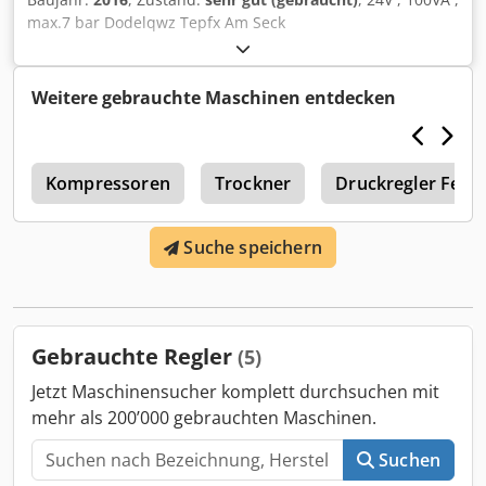
max.7 bar Dodelqwz Tepfx Am Seck
Weitere gebrauchte Maschinen entdecken
r
Kompressoren
Trockner
Druckregler Fest
Suche speichern
Gebrauchte Regler
(5)
Jetzt Maschinensucher komplett durchsuchen mit
mehr als 200’000 gebrauchten Maschinen.
Suchen