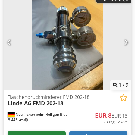
1
/
9
Flaschendruckminderer FMD 202-18
Linde AG
FMD 202-18
EUR 8
Neukirchen beim Heiligen Blut
EUR 13
445 km
VB zzgl. MwSt.