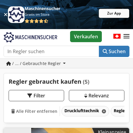
Maschinensucher
Zur App
Gratis im Store
Verkaufen
Suchen
/ ... / Gebrauchte Regler
Regler gebraucht kaufen
(5)
Filter
Relevanz
Drucklufttechnik
Regler
Alle Filter entfernen
Kleinanzeige