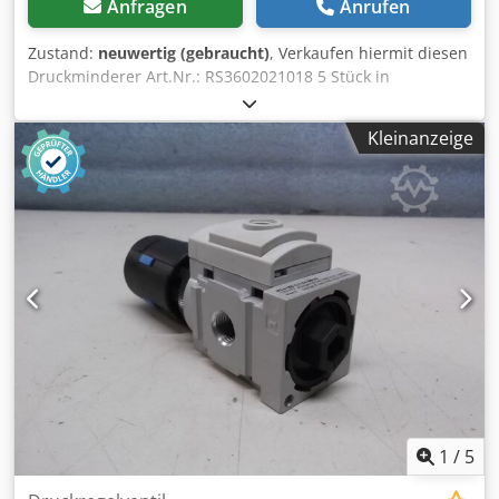
Anfragen
Anrufen
Zustand:
neuwertig (gebraucht)
, Verkaufen hiermit diesen
Druckminderer Art.Nr.: RS3602021018 5 Stück in
neuwertigen Zustand vorhanden. Bei kompletter Abnahme
40€ netto. Bedienungsanleitung vorhanden Dsdpfx Aex
Kleinanzeige
Ekruem Sjck Versand möglich Keine Rücknachme oder
Gewährleistung
1
/
5