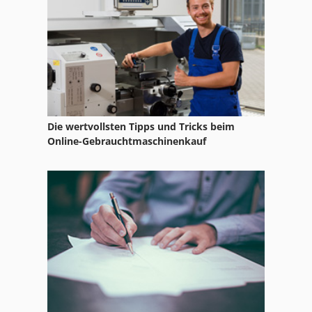
Idx 23
International 1700
International 2674
International 433
Die wertvollsten Tipps und Tricks beim
International 434
Online-Gebrauchtmaschinenkauf
International 5288
International 560
Ka 77
Kgs 1670
Ks 205
Ls 703