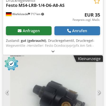
Druckregelventil
Festo
MS4-LRB-1/4-D6-A8-AS
EUR 35
Wiefelstede
717 km
Festpreis zzgl. MwSt.
Anfragen
Anrufen
Zustand:
gut (gebraucht)
, Druckregelventil, Druckregel-
Wegeventile -Hersteller: Festo Dcedocqvprjpfx Am Sek -
Typ: MS4-LRB-1/4-D6-A8-AS -Betriebsdruck: 0-10 bar -
Anzahl: 1x Ventile vorhanden -Preis: pro Stück -
Kleinanzeige
Abmessungen: 130/60/H40 mm -Gewicht: 0,22 kg