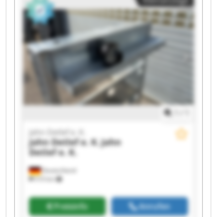
Kleinanzeige
K. Jahn Detlef e. K. Jahn Detlef e. K. Jahn Detlef
e. K. Jahn Detlef e. K. Jahn Detlef e. K. Jahn
Detlef e. K.
1
/
1
Jahn Detlef e. K.
Jahn Detlef e. K.
Jahn
Detlef e. K.
Deutschland
510 km
Preisinfo
Anrufen