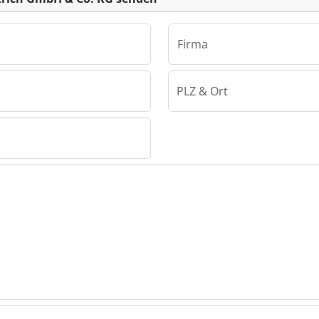
Firma
PLZ & Ort
EUROTECHNIK Dittrich GmbH & Co. KG
ittrich
ittrich