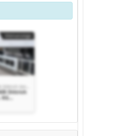
Kleinanzeige
EUROTECHNIK Dittrich GmbH & Co. KG
K Dittrich
. KG
K Dittrich
. KG