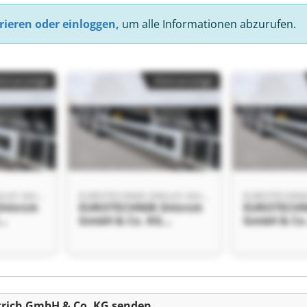
rieren oder einloggen,
um alle Informationen abzurufen.
einanzeige
Kleinanzeige
EUROTECHNIK Dittrich GmbH & Co. KG
EUROTECHNIK Dittrich GmbH & Co. KG
ittrich
EUROTECHNIK Dittrich
EUROTECHNI
GmbH & Co. KG
GmbH & Co
ittrich
EUROTECHNIK Dittrich
EUROTECHNI
GmbH & Co. KG
GmbH & Co
einanzeige
rich GmbH & Co. KG senden