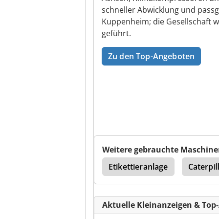
schneller Abwicklung und passg
Kuppenheim; die Gesellschaft wi
geführt.
Zu den Top-Angeboten
Weitere gebrauchte Maschine
hter
Caterpillar 206
Etikettieranlage
Caterpil
Aktuelle Kleinanzeigen & Top