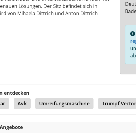
Deut
enauen Lösungen. Der Sitz befindet sich in
Bad
rd von Mihaela Dittrich und Anton Dittrich
re
um
ab
n entdecken
lar
Avk
Umreifungsmaschine
Trumpf Vecto
-Angebote