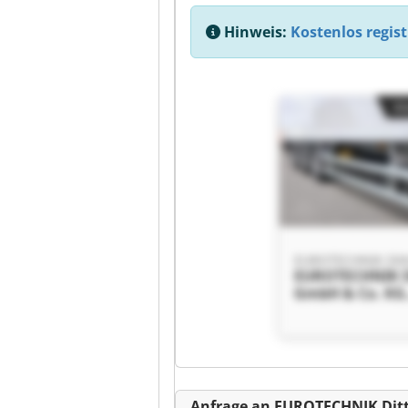
Hinweis:
Kostenlos regist
Kl
EUROTECHNIK D
GmbH & Co. KG
EUROTECHNIK D
GmbH & Co. KG
Kl
Anfrage an EUROTECHNIK Ditt