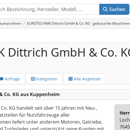
Suchen
aumaschinen
EUROTECHNIK Dittrich GmbH & Co. KG - gebrauchte Maschinen
Dittrich GmbH & Co. K
Anfrage
Kategorien
Alle Angebote
& Co. KG aus Kuppenheim
. KG handelt seit über 15 Jahren mit Neu-,
Herr
tzteilen für Nutzfahrzeuge aller
Loch
hmen liefert unter anderem Motoren, Getriebe,
764
 Turbolader und unterstützt seine Kunden mit