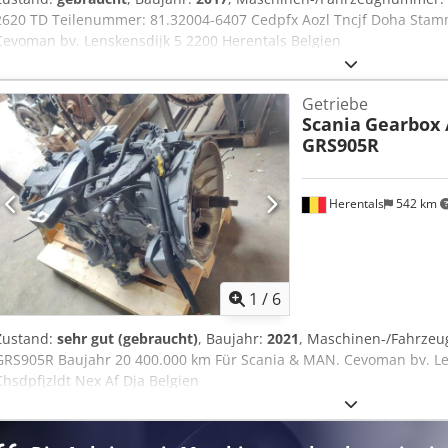
2620 TD Teilenummer: 81.32004-6407 Cedpfx Aozl Tncjf Doha Stam
Cevoman bv. Lenskensdijk 5 2200 Herentals Belgien
Getriebe
Scania
Gearbox 
GRS905R
Herentals
542 km
1
/
6
Zustand:
sehr gut (gebraucht)
, Baujahr:
2021
, Maschinen-/Fahrz
GRS905R Baujahr 20 400.000 km Für Scania & MAN. Cevoman bv. Le
Chsdpfjzldt Nex Af Dja Belgien