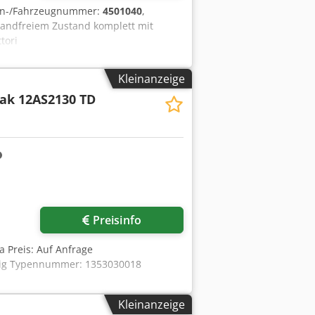
en-/Fahrzeugnummer:
4501040
,
wandfreiem Zustand komplett mit
tori
Kleinanzeige
bak 12AS2130 TD
Preisinfo
sa Preis: Auf Anfrage
hig Typennummer: 1353030018
Kleinanzeige