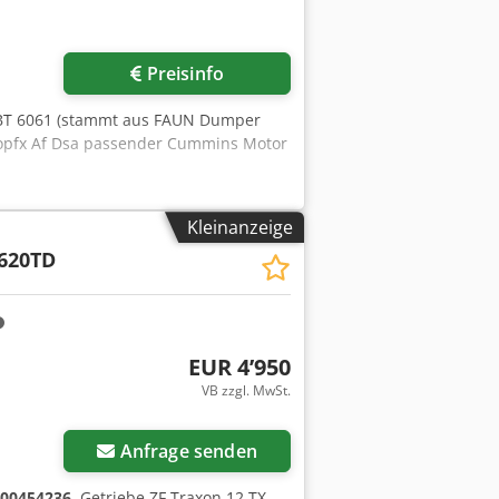
Preisinfo
CLBT 6061 (stammt aus FAUN Dumper
qopfx Af Dsa passender Cummins Motor
Kleinanzeige
620TD
EUR 4’950
VB zzgl. MwSt.
Anfrage senden
00454236
, Getriebe ZF Traxon 12 TX