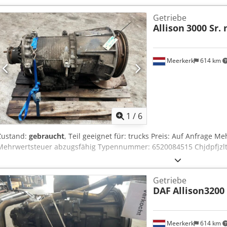
Getriebe
Allison
3000 Sr.
Meerkerk
614 km
1
/
6
Zustand:
gebraucht
, Teil geeignet für: trucks Preis: Auf Anfrage 
Mehrwertsteuer abzugsfähig Typennummer: 6520084515 Chjdpfjzlt
Getriebe
DAF
Allison3200
Meerkerk
614 km