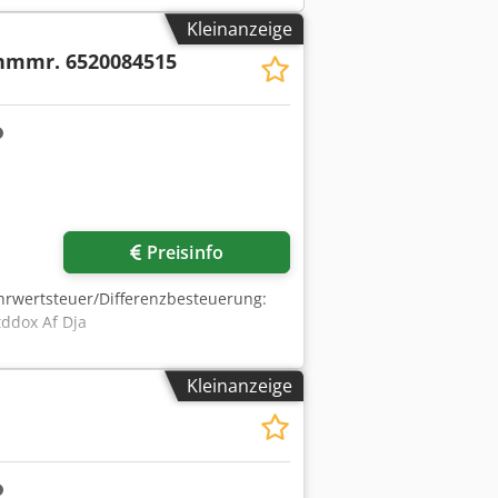
Kleinanzeige
 nmmr. 6520084515
Preisinfo
Mehrwertsteuer/Differenzbesteuerung:
ddox Af Dja
Kleinanzeige