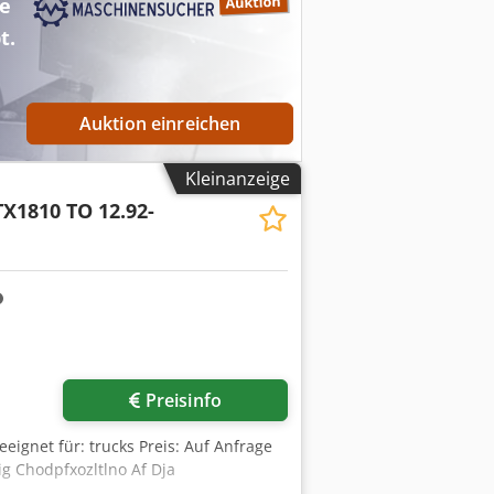
ne
t.
Auktion einreichen
Kleinanzeige
X1810 TO 12.92-
Preisinfo
geeignet für: trucks Preis: Auf Anfrage
g Chodpfxozltlno Af Dja