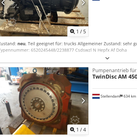
1
/
5
Zustand:
neu
, Teil geeignet für: trucks Allgemeiner Zustand: sehr 
Typennummer: 6520245448/2238877 Csdswzl N Hepfx Af Doha
Pumpenantrieb fü
TwinDisc
AM 45
Stellendam
634 km
1
/
4