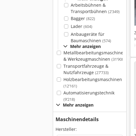
Arbeitsbühnen &
Transportbühnen
(2’349)
Bagger
(822)
Lader
(604)
Anbaugeräte für
Baumaschinen
(574)
Mehr anzeigen
Metallbearbeitungsmaschinen
& Werkzeugmaschinen
(31’908)
Transportfahrzeuge &
Nutzfahrzeuge
(27’733)
Holzbearbeitungsmaschinen
(12’161)
Automatisierungstechnik
(9’218)
Mehr anzeigen
Maschinendetails
Hersteller: