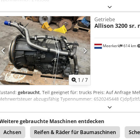
Getriebe
Allison
3200 sr.
Meerkerk
614 km
1
/
7
Zustand:
gebraucht
, Teil geeignet für: trucks Preis: Auf Anfrage 
Mehrwertsteuer abzugsfähig Typennummer: 6520245448 Cjdpfjzltfz
Weitere gebrauchte Maschinen entdecken
Achsen
Reifen & Räder für Baumaschinen
Sche