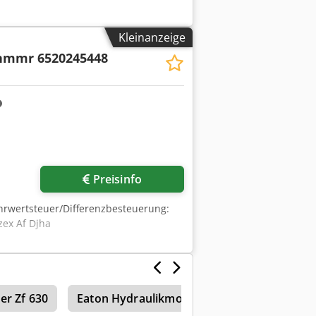
Kleinanzeige
 nmmr 6520245448
Preisinfo
Mehrwertsteuer/Differenzbesteuerung:
ex Af Djha
er Zf 630
Eaton Hydraulikmotor