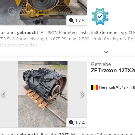
1
/
5
Zustand:
gebraucht
, ALLISON Planeten-Lastschalt-Getriebe Typ: 
K55.5) 6-Gang Leistung bis 675 PS max. 2.500 U/min Chsdsym N R
ist auch vorhanden
Getriebe
ZF
Traxon 12TX2
Herentals
542 km
1
/
4
Zustand:
gebraucht
, Baujahr:
2017
, Maschinen-/Fahrzeugnummer: