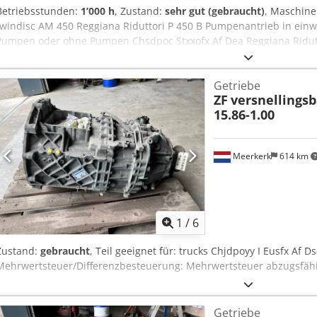
Betriebsstunden:
1’000 h
, Zustand:
sehr gut (gebraucht)
, Maschin
twindisc AM 450 Reggiana Riduttori P 450 B Pumpenantrieb in ein
Pumpen oder ohne Pumpen Chsdpoc Stxxofx Af Dea Reggiana Ridut
Getriebe
ZF
versnellings
15.86-1.00
Meerkerk
614 km
1
/
6
Zustand:
gebraucht
, Teil geeignet für: trucks Chjdpoyy I Eusfx Af D
Mehrwertsteuer/Differenzbesteuerung: Mehrwertsteuer abzugsfä
Getriebe