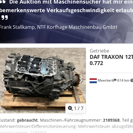
Die Auktion mit Maschinensucher hat mir ei
bemerkenswerte Verkaufsgeschwindigkeit erlaub
Frank Stallkamp, NTF Korfhage Maschinenbau GmbH
Getriebe
DAF
TRAXON 12T
0.772
Meerkerk
614 km
1
/
7
Zustand:
gebraucht
, Maschinen-/Fahrzeugnummer:
2189368
, Teil 
Mehrwertsteuer/Differenzbesteuerung: Mehrwertsteuer abzugsfähi
Typennummer: 2189368