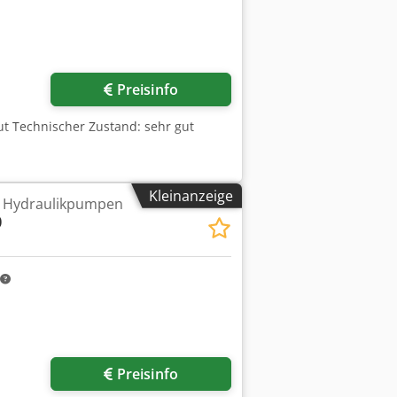
Preisinfo
gut Technischer Zustand: sehr gut
Kleinanzeige
r Hydraulikpumpen
0
Preisinfo