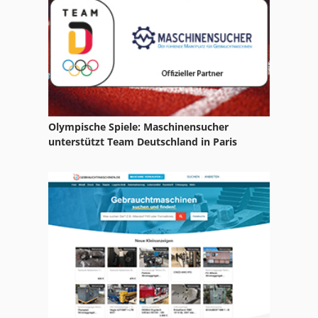
Gl 172
Hsc 20 Linear
Idx 23
International 2674
Olympische Spiele: Maschinensucher
Ka 77
unterstützt Team Deutschland in Paris
Kgs 1670
Ks 205
Lcf 1
Lf 532
Ls 703
Lüfter