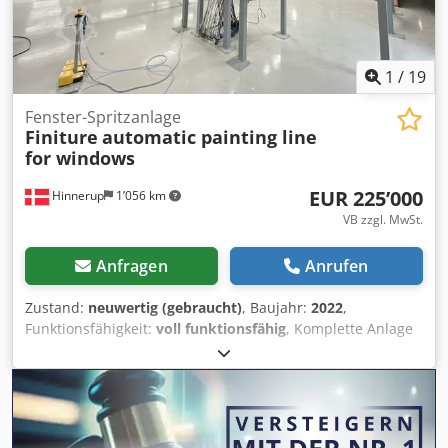
1
/
19
Fenster-Spritzanlage
Finiture
automatic painting line
for windows
EUR 225’000
Hinnerup
1’056 km
VB zzgl. MwSt.
Anfragen
Anrufen
Zustand:
neuwertig (gebraucht)
, Baujahr:
2022
,
Funktionsfähigkeit:
voll funktionsfähig
, Komplette Anlage
bestehend aus: Bi-Schienen-Hängebahn mit Zwei-Punkt-
Traglager, Hub- und Dreheinheit; Spritzkabine für Roboter
mit vollständiger Umluft und automatischem Vorfilter-
Wechselsystem; Hochdruck-Luftbefeuchter für
Spritzkabine und Ablüftbereich; Robotergestütztes