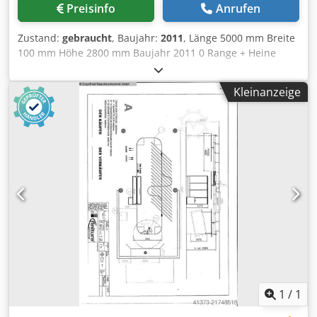
Preisinfo
Anrufen
Zustand:
gebraucht
, Baujahr:
2011
, Länge 5000 mm Breite
100 mm Höhe 2800 mm Baujahr 2011 0 Range + Heine
Foerdertechnik mit Reiter elektrostatischer Airless-
Spritztechnik. vollautomatische industrielle Lackier- und
Kleinanzeige
Beschichtungslinie fuer Holzfenster, Fensterrahmen,
Tueren und Holzelemente Maschine ist voll funktionsfähig
und im Kundenauftrag zu verkaufen. Besichtigung
möglich. ----- Technische Herstellerbeschreibung
(Kurzfassung): Pos. 1 Fördertechnik: Power + Free
Kreisfoerderer, frequenzgesteuerte Antriebe, Puffer,
Stopstationen, Traversen, Stahlbau gemaess Layout. Pos. 2
Flutanlage: flowcomat II-P fuer Grundierung /
Vorbehandlung. Pos. 3 Spritztechnik: Reiter
elektrostatische Airless-Spritzsysteme MAE 7-059 mit
automatischen Sprueheinrichtungen. Pos. 4 Hubtechnik:
Mechanische Hubgeraete MH2T, Hubbereich ca. 3.200
mm. Pos. 5 Materialversorgung: Hochdruck-
Farbversorgung, isolierte Materialversorgung,
1
/
1
Farbumschaltung, Ringleitung, Spuelmittelversorgung.