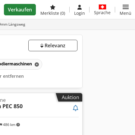
Verkaufen
Sprache
Merkliste
(0)
Login
Menü
99mm Längsweg
Relevanz
odiermaschinen
er entfernen
Auktion
ine
m
PEC 850
486 km