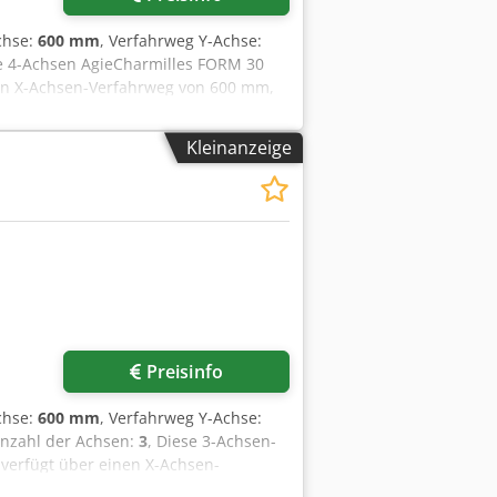
chse:
600 mm
, Verfahrweg Y-Achse:
se 4-Achsen AgieCharmilles FORM 30
nen X-Achsen-Verfahrweg von 600 mm,
hrweg von 400 mm. Wenn Sie auf der
die AgieCharmilles FORM 30 Maschine
Kleinanzeige
uns für weitere Details. Dcjdpoy T R D
Preisinfo
chse:
600 mm
, Verfahrweg Y-Achse:
Anzahl der Achsen:
3
, Diese 3-Achsen-
verfügt über einen X-Achsen-
nd einen Z-Achsen-Verfahrweg von