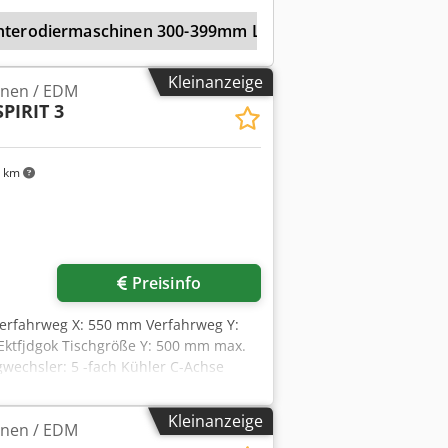
 Tankvolumen: 400 Liter
hterodiermaschinen 300-399mm Längsweg
Senkerod
 x Tiefe): 1800 x 600 x 920 mm
Kleinanzeige
inen / EDM
PIRIT 3
 km
Mehr Bilder anfragen
Preisinfo
erfahrweg X: 550 mm Verfahrweg Y:
ktfjdgok Tischgröße Y: 500 mm max.
wechsler: 5 -fach Kühler C-Achse
Kleinanzeige
inen / EDM