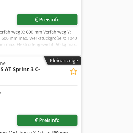
r anfragen
Preisinfo
erfahrweg X: 600 mm Verfahrweg Y:
: 600 mm max. Werkstückgröße X: 1040
m max. Elektrodengewicht: 50 kg max.
er Behälter Steuerung Charmilles
eugen Integrierter Generator
Kleinanzeige
ine
et für Werkzeug- und Formenbau
ES
AT Sprint 3 C-
Preisinfo
 mm
, Verfahrweg Y-Achse:
400 mm
,