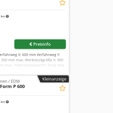
 km
Preisinfo
erfahrweg X: 600 mm Verfahrweg Y:
: 550 mm max. Werkstückgröße X: 950
m max. Elektrodengewicht: 50 kg max.
Dcedpfjzg T Ewex Adgek Generator: 60
ler
Kleinanzeige
inen / EDM
Form P 600
 km