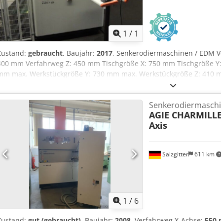
Mehr Bilde
1
/
1
Zustand:
gebraucht
, Baujahr:
2017
, Senkerodiermaschinen / EDM V
400 mm Verfahrweg Z: 450 mm Tischgröße X: 750 mm Tischgröße Y
mm max. Werkstückgröße Y: 730 mm max. Werkstückgröße Z: 410 m
Werkstückgewicht: 1600 kg Generator: 64 Ampere Kühler absenkbar
Charmilles Steuerung Präzisionsbearbeitung von Formen und Werkz
Senkerodiermasch
Dielektrikumssystem mit Kühlung Dcsdpfxsym Rr Nj Adgsk Geeign
AGIE CHARMILL
Axis
Salzgitter
611 km
1
/
6
Zustand:
gut (gebraucht)
, Baujahr:
2008
, Verfahrweg X-Achse:
550