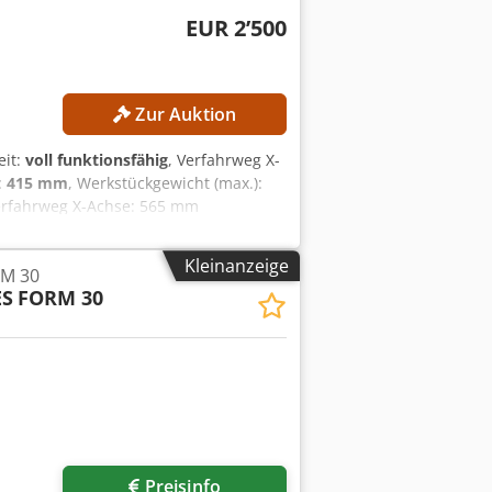
EUR 2’500
Zur Auktion
eit:
voll funktionsfähig
, Verfahrweg X-
:
415 mm
, Werkstückgewicht (max.):
erfahrweg X-Achse: 565 mm
g X-, Y- und Z-Achse: 0,001 mm
ktrodengewicht ohne Rotation max.:
Kleinanzeige
RM 30
schlänge: 840 mm Tischbreite: 600 mm
ES
FORM 30
Anzahl T-Nuten: 4 T-Nutenbreite: 10
isch–Pinole optional: 245–660 mm
rzenfilter: 4 MASCHINEN-DETAILS
5–23 kVA Abmessungen & Gewicht
 mm × 1.110 mm × 1.840 mm
): 1.800 mm × 600 mm × 920 mm
ch-Werkzeugwechsler
Preisinfo