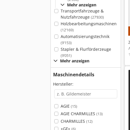
Mehr anzeigen
Transportfahrzeuge &
Nutzfahrzeuge
(27’830)
Holzbearbeitungsmaschinen
(12’169)
Automatisierungstechnik
(9’153)
Stapler & Flurförderzeuge
(9’051)
Mehr anzeigen
Maschinendetails
Hersteller:
AGIE
(15)
AGIE CHARMILLES
(13)
CHARMILLES
(12)
+GF+
(6)