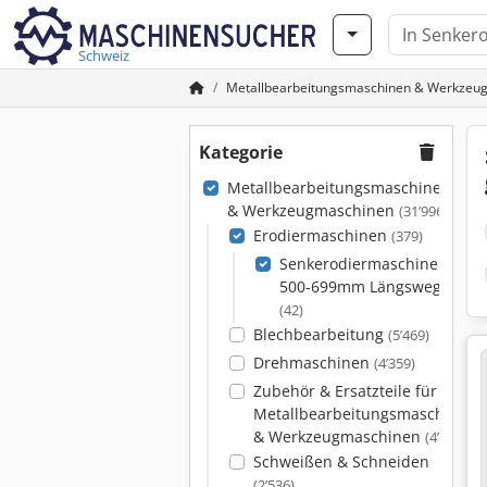
Schweiz
Metallbearbeitungsmaschinen & Werkzeu
Kategorie
Metallbearbeitungsmaschinen
& Werkzeugmaschinen
(31’996)
Erodiermaschinen
(379)
Senkerodiermaschinen
500-699mm Längsweg
(42)
Blechbearbeitung
(5’469)
Drehmaschinen
(4’359)
Zubehör & Ersatzteile für
Metallbearbeitungsmaschinen
& Werkzeugmaschinen
(4’087)
Schweißen & Schneiden
(2’536)