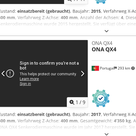
Zustand:
einsatzbereit (gebraucht)
, Baujahr:
2015
, Verfahrweg X-A
400 mm
, Verfahrweg Z-Achse:
400 mm
, Anzahl der Achsen:
4
, Die
Senkerodiermaschine wurde 2015 hergestellt. Sie verfügt über ei
einen Y-Achsen-Verfahrweg von 400 mm und einen Z-Achsen-Verfa
Suche nach hochwertigen Senkerodiermaschinen sind, sollten Sie 
ONA QX4
in Betracht ziehen, die wir zum Verkauf anbieten. Kontaktieren Sie 
ONA
QX4
Hefx Adgok
Portugal
293 km
1
/
9
Zustand:
einsatzbereit (gebraucht)
, Baujahr:
2017
, Verfahrweg X-A
400 mm
, Verfahrweg Z-Achse:
400 mm
, Gesamtgewicht:
4’350 kg
, 
ONA QX4 Senkerodiermaschine wurde im Jahr 2017 hergestellt. Sie 
Verfahrweg von 600 mm, einen Y-Achsen-Verfahrweg von 400 mm u