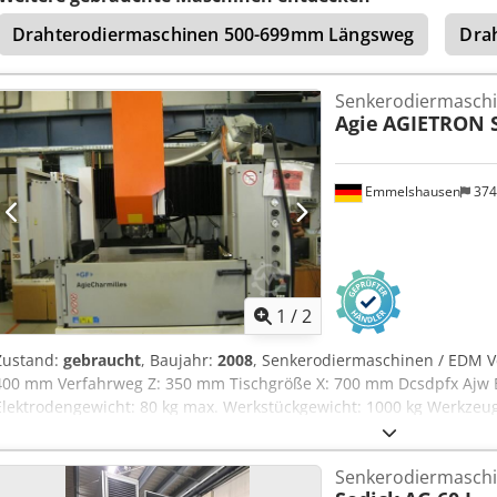
Elektrodengewicht mit Rotation: 15 kg DIELEKTRIKUMSVERSORGUNG
Drahterodiermaschinen 500-699mm Längsweg
Dra
Papierkerzenfilter: 4 Stück GENERATOR Abmessungen (Höhe x Breite
Gewicht: 300 kg Nennstrom: 60 – 120 A Anschlusswert: 15 – 23 kVA
Senkerodiermasch
Agie
AGIETRON S
Emmelshausen
374
1
/
2
Zustand:
gebraucht
, Baujahr:
2008
, Senkerodiermaschinen / EDM V
400 mm Verfahrweg Z: 350 mm Tischgröße X: 700 mm Dcsdpfx Ajw E
Elektrodengewicht: 80 kg max. Werkstückgewicht: 1000 kg Werkzeug
Senkerodiermasch