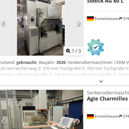
Sodick
AG 60 L
Emmelshausen
374
1
/
3
Zustand:
gebraucht
, Baujahr:
2020
, Senkerodiermaschinen / EDM V
420 mm Verfahrweg Z: 370 mm Tischgröße X: 750 mm Tischgröße Y
mm max. Werkstückgröße Y: 740 mm max. Werkstückgröße Z: 450 m
Werkstückgewicht: 1500 kg Elektrodenwechsler: 32 - fach C-Achse 
Ampere Kühler absenkbarer Behälter C-Achse 32x Elektrodenwechs
Senkerodiermasch
Agie Charmilles
Emmelshausen
374