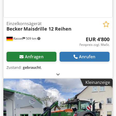
Einzelkornsägerät
Becker
Maisdrille 12 Reihen
EUR 4’800
Kassel
509 km
Festpreis zzgl. MwSt.
Anfragen
Anrufen
Zustand:
gebraucht
,
Kleinanzeige