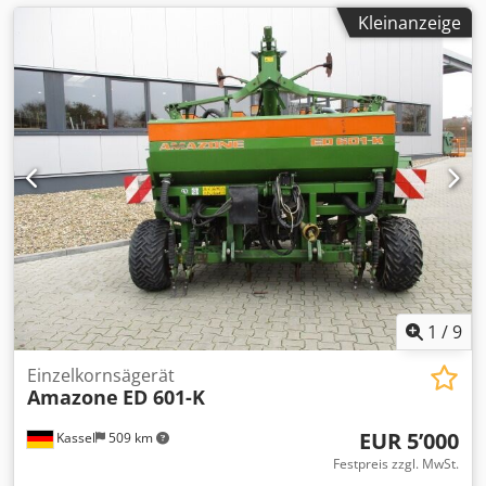
Kleinanzeige
1
/
9
Einzelkornsägerät
Amazone
ED 601-K
EUR 5’000
Kassel
509 km
Festpreis zzgl. MwSt.