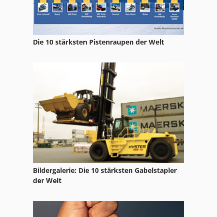
Nc Drehmaschine
Nc Fräsmaschine
Die 10 stärksten Pistenraupen der Welt
Nc Teilapparat
Ng 200
Schuhmachermaschine Fraes Und Schleifmaschine
Säge Voll Automatisch
Tur 560
Bildergalerie: Die 10 stärksten Gabelstapler
der Welt