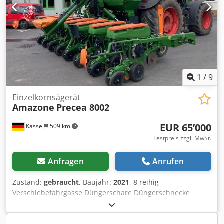
1
/
9
Einzelkornsägerät
Amazone
Precea 8002
EUR 65’000
Kassel
509 km
Festpreis zzgl. MwSt.
Anfragen
Anrufen
Zustand:
gebraucht
, Baujahr:
2021
, 8 reihig
Verschiebefahrgasse Düngerschare Düngerschnecke
Isobus Maschine Ohne / Terminal Fläche: 1.011 ha /
Dcsdetgpf Ujpfx Ah Njk