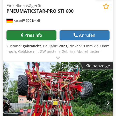
Einzelkornsägerät
PNEUMATICSTAR-PRO STI 600
Kassel
509 km
Preisinfo
Anrufen
Zustand:
gebraucht
, Baujahr:
2023
, Zinken10 mm x 490mm
mech. Gebläse mit GW anstelle Gebläse Abdrehtaster
hinten / am Gerät Warntafeln mit Beleuchtung nac /
Dcjdetgth Nspfx Ah Nsk
Kleinanzeige