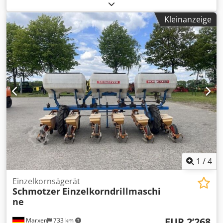
Nsk
Kleinanzeige
1
/
4
Einzelkornsägerät
Schmotzer
Einzelkorndrillmaschi
ne
EUR 2’268
Marxen
733 km