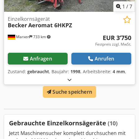
1
/
7
Einzelkornsägerät
Becker
Aeromat 6HKPZ
EUR 3’750
Marxen
733 km
Festpreis zzgl. MwSt.
Anfragen
Anrufen
Zustand:
gebraucht
, Baujahr:
1998
, Arbeitsbreite:
4 mm
,
Suche speichern
Gebrauchte Einzelkornsägeräte
(10)
Jetzt Maschinensucher komplett durchsuchen mit