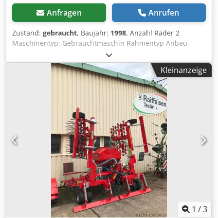
Anfragen
Anrufen
Zustand:
gebraucht
, Baujahr:
1998
, Anzahl Räder 2
Maschinentyp: Gebrauchtmaschin Rahmentyp Anbau
Düngeeinrichtung / Düngerschnecke / Dceder Ncfqjpfx Ah
Nek
Kleinanzeige
1
/
3