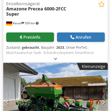
Einzelkornsägerät
Amazone
Precea 6000-2FCC
Super
Kassel
509 km
Preisinfo
Anrufen
Zustand:
gebraucht
, Baujahr:
2023
, Drive PreTeC-
Mulchsaatschar hydr. Schardrucksystem SmartForce
Verteilerkopf f. / Frontbehälter ISOBUS-
Maschinensteuerung Frontanbaubehält. FTender 2200 /
Kleinanzeige
Behälterdeckel Befüllschnecke FTender 1-fach
Förderstrecke autarke / ISOBUS-Maschinensteuer Dsdpfx
Aotp Hmroh Njck