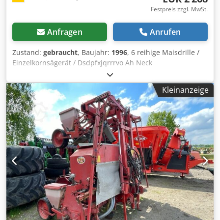
Festpreis zzgl. MwSt.
Anfragen
Anrufen
Zustand:
gebraucht
, Baujahr:
1996
, 6 reihige Maisdrille /
Einzelkornsägerät / Dsdpfxjqrrrvo Ah Neck
Kleinanzeige