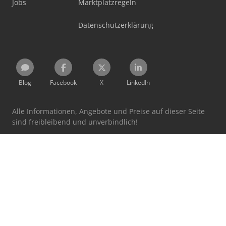
Jobs
Marktplatzregeln
Datenschutzerklärung
Blog
Facebook
X
LinkedIn
Alle Informationen, Angebote und Preise auf dieser Seite
sind freibleibend und unverbindlich!
Mit der Benutzung dieser Seite erkennen Sie unsere
AGB
und
Datenschutzerklärung
an.
Ausgewiesene Marken gehören ihren jeweiligen
Eigentümern.
Machineseeker Group GmbH übernimmt keine Haftung für
den Inhalt verlinkter externer Internetseiten.
© 1999 - 2026 Machineseeker Group GmbH