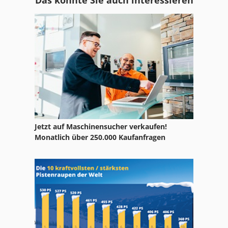
Ga 11 Ff
Gl 172
Hand Gehrungssäge
Hsc 20 Linear
Idx 23
Ka 77
Jetzt auf Maschinensucher verkaufen!
Kgs 1670
Monatlich über 250.000 Kaufanfragen
Ks 205
Leit Und Zugspindeldrehmaschine
Ls 703
Maschineschraubstock 200 Mm