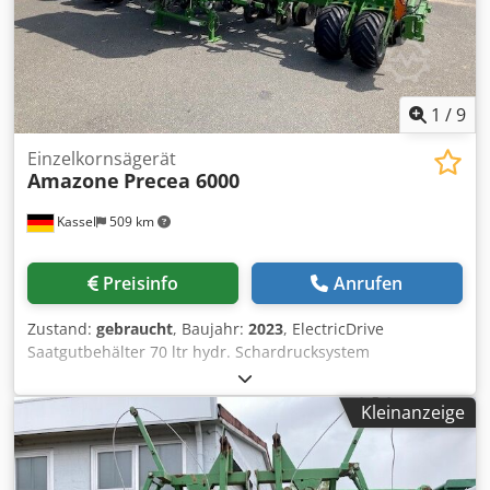
1
/
9
Einzelkornsägerät
Amazone
Precea 6000
Kassel
509 km
Preisinfo
Anrufen
Zustand:
gebraucht
, Baujahr:
2023
, ElectricDrive
Saatgutbehälter 70 ltr hydr. Schardrucksystem
Heckdüngerbehälter / 1250 ltr LED Beleuchtung Twin
Terminal 3.0 Traktor ISObus Terminal / Dedpfx Ahst H
Kleinanzeige
Hmue Njck