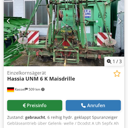
1
/
3
Einzelkornsägerät
Hassia
UNM 6 K Maisdrille
Kassel
509 km
Preisinfo
Anrufen
Zustand:
gebraucht
, 6 reihig hydr. geklappt Spuranzeiger
Gebläseantrieb über Gelenk- welle / Dcodst A Uh Sepfx Ah