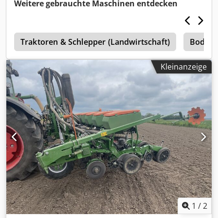
Weitere gebrauchte Maschinen entdecken
1
Traktoren & Schlepper (Landwirtschaft)
Bodenb
Kleinanzeige
1
/
2