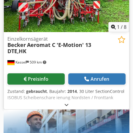
1
/
8
Einzelkornsägerät
Becker
Aeromat C 'E-Motion' 13
DTE,HK
Kassel
509 km
Preisinfo
Anrufen
Zustand:
gebraucht
, Baujahr:
2014
, 30 Liter SectionControl
ISOBUS Scheibenschare ienung Nordsten / Fronttank
NS1904M, Ba Befüllschnecke, 1900l / Dcjdpot Uz Ivefx Ah
Nsk