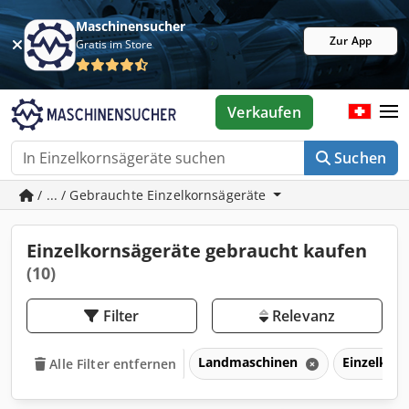
Maschinensucher
Zur App
Gratis im Store
Verkaufen
Suchen
/ ... / Gebrauchte Einzelkornsägeräte
Einzelkornsägeräte gebraucht kaufen
(10)
Filter
Relevanz
Landmaschinen
Einzelkor
Alle Filter entfernen