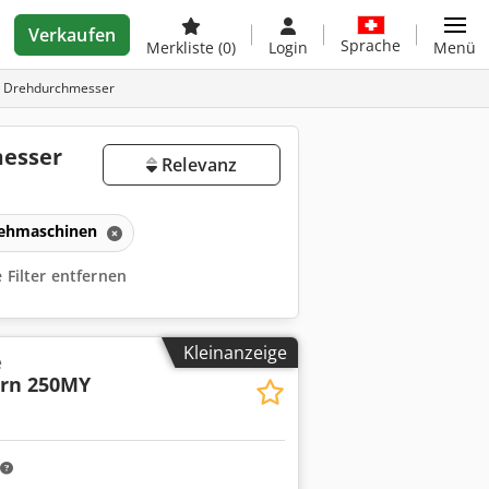
Verkaufen
Sprache
Merkliste
(0)
Login
Menü
 Drehdurchmesser
esser
Relevanz
ehmaschinen
e Filter entfernen
Kleinanzeige
e
urn 250MY