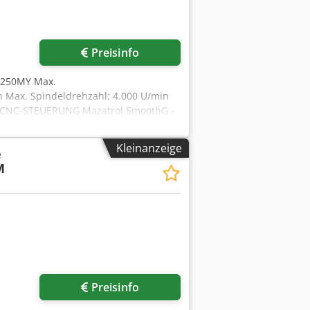
Preisinfo
 250MY Max.
 Max. Spindeldrehzahl: 4.000 U/min
 - CNC-STEUERUNG Mazatrol SmoothG -
Credpfx Aeyki Taokref - C-Achse - Y-
nalleuchte (3-farbige LED) - verstärkte
Kleinanzeige
e
et
M
Preisinfo