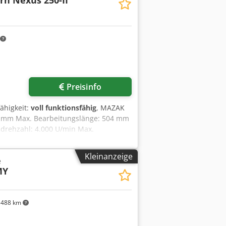
rn Nexus 250-II
te Kühlmittelpumpe - MAYFRAN
ebene Werkzeughalter Csdpfx Aezczd
Preisinfo
fähigkeit:
voll funktionsfähig
, MAZAK
 mm Max. Bearbeitungslänge: 504 mm
ldrehzahl: 4.000 U/min Max.
-STEUERUNG Mazatrol Matrix Nexus 2 -
- C-Achse - Y-Achse - autom.
Kleinanzeige
e
 Späneförderer - 8 St. feststehende
MY
488 km