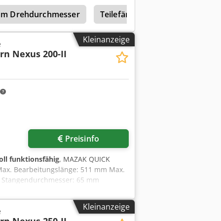
mm Drehdurchmesser
Teilefänger
Cnc Drehmasc
Kleinanzeige
e
rn Nexus 200-II
Preisinfo
oll funktionsfähig
, MAZAK QUICK
ax. Bearbeitungslänge: 511 mm Max.
x. Stangendurchmesser: 65 mm
2 - Hydr. HAINBUCH Spanntopfutter
tter Kombi Axzug Gr. 65 für
Kleinanzeige
e
genauigkeit 0,0001° - Y-Achse -