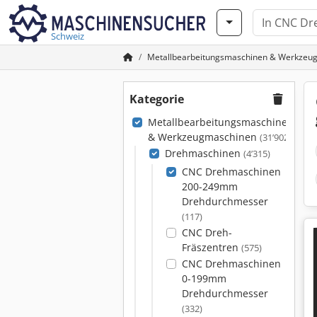
Schweiz
Metallbearbeitungsmaschinen & Werkzeu
Kategorie
Metallbearbeitungsmaschinen
& Werkzeugmaschinen
(31’902)
Drehmaschinen
(4’315)
CNC Drehmaschinen
200-249mm
Drehdurchmesser
(117)
CNC Dreh-
Fräszentren
(575)
CNC Drehmaschinen
0-199mm
Drehdurchmesser
(332)