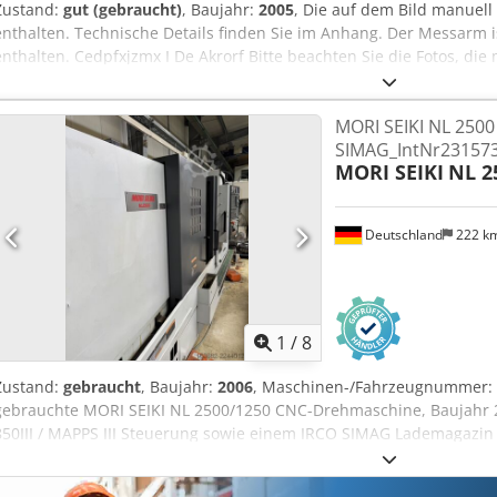
Zustand:
gut (gebraucht)
, Baujahr:
2005
, Die auf dem Bild manuell
enthalten. Technische Details finden Sie im Anhang. Der Messarm 
enthalten. Cedpfxjzmx I De Akrorf Bitte beachten Sie die Fotos, die
MORI SEIKI NL 2500
SIMAG_IntNr23157
MORI SEIKI
NL 2
Deutschland
222 k
1
/
8
Zustand:
gebraucht
, Baujahr:
2006
, Maschinen-/Fahrzeugnummer:
gebrauchte MORI SEIKI NL 2500/1250 CNC-Drehmaschine, Baujahr 2
850III / MAPPS III Steuerung sowie einem IRCO SIMAG Lademagazin 
Stangenzuführung. Technische Daten Steuerung: MORI SEIKI MSX 850
Bauart: Schrägbett-CNC-Drehmaschine Spitzenweite: 1.250 mm Ma