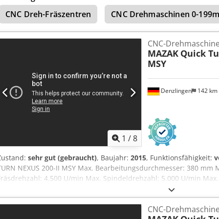
angetriebene Werkzeughalter
CNC Dreh-Fräszentren
CNC Drehmaschinen 0-199
CNC-Drehmaschin
MAZAK
Quick Tu
MSY
Denzlingen
142 km
1
/
8
Zustand:
sehr gut (gebraucht)
, Baujahr:
2015
, Funktionsfähigkeit:
v
TURN NEXUS 200-II MSY Max. Bearbeitungsdurchmesser: 380 mm M
Fräsdrehzahl: 4.500 U/min Max. Spindeldrehzahl: 5.000 U/min Ma
Maschine ist ausgestattet mit: - CNC-STEUERUNG Mazatrol Matrix 
Kombi Axzug Gr. 65 für Hauptspindel - Hydr. HAINBUCH Spanntopfu
CNC-Drehmaschin
Gegenspindel - Tool Eye - C-Achse - C-Achse Gegenspindel, Eingabe