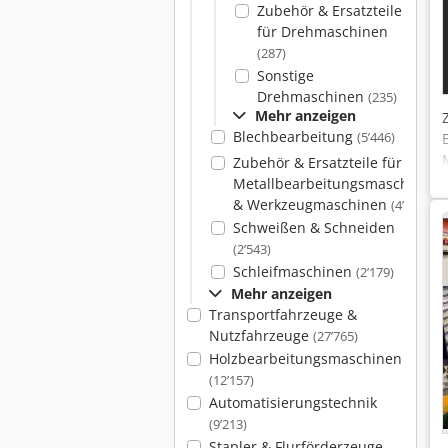
Zubehör & Ersatzteile
für Drehmaschinen
(287)
Sonstige
Drehmaschinen
(235)
Mehr anzeigen
Blechbearbeitung
(5’446)
Zubehör & Ersatzteile für
Metallbearbeitungsmaschinen
& Werkzeugmaschinen
(4’083)
Schweißen & Schneiden
(2’543)
Schleifmaschinen
(2’179)
Mehr anzeigen
Transportfahrzeuge &
Nutzfahrzeuge
(27’765)
Holzbearbeitungsmaschinen
(12’157)
Automatisierungstechnik
(9’213)
Stapler & Flurförderzeuge