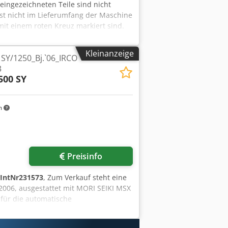
 eingezeichneten Teile sind nicht
ist nicht im Lieferumfang der Maschine
 mit einem roten Kreuz markiert sind.
Kleinanzeige
 SY/1250_Bj.`06_IRCO
3
500 SY
m
Preisinfo
IntNr231573
, Zum Verkauf steht eine
006, ausgestattet mit MORI SEIKI MSX
für die automatische
III / MAPPS III Herkunft: Japan
x. Drehlänge: 1.298 mm Max.