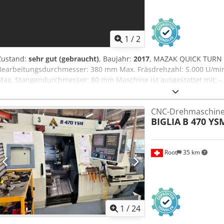
1
/
2
Zustand:
sehr gut (gebraucht)
, Baujahr:
2017
, MAZAK QUICK TURN
Bearbeitungsdurchmesser: 380 mm Max. Fräsdrehzahl: 5.000 U/min
Max. Stangendurchmesser: 80 mm Maschine ist ausgestattet mit:
KITAGAWA Dreibackenfutter BB-210, Durchmesser 254 mm - Tool Eye 
Achse - autom. Teilefänger - Interface für Stangenlademagazin - Sig
CNC-Drehmaschin
Kühlmittelpumpe - Späneförderer - Standard MAZAK Werkzeugpak
BIGLIA
B 470 YS
Root
35 km
1
/
24