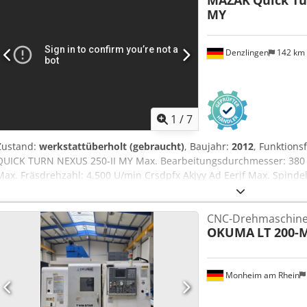
MAZAK
Quick Tu
Interface für Stangenlademagazin - autom. Teilefänger - verstärk
MY
Späneförderer - 8 St. feststehende Werkzeughalter - 2 St. angetri
Uekrerf
Denzlingen
142 km
1
/
7
Zustand:
werkstattüberholt (gebraucht)
, Baujahr:
2012
, Funktions
QUICK TURN NEXUS 250-II MY Max. Bearbeitungsdurchmesser: 380
Max. Fräsdrehzahl: 4.500 U/min Crsdpfx Akjyy Ad Eerjf Max. Spinde
Stangendurchmesser: 74 mm Maschine ist ausgestattet mit: - CNC
KITAGAWA Dreibackenfutter B-210, Durchmesser 254 mm - Tool Eye 
CNC-Drehmaschin
Teilefänger - NC-Reitstock - verstärkte Kühlmittelpumpe - MAYFRAN
OKUMA
LT 200-
Werkzeughalter - 2 St. angetriebene Werkzeughalter
Monheim am Rhein