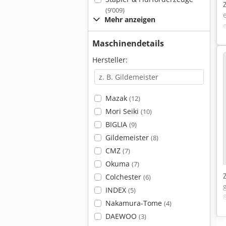
(9’009)
Mehr anzeigen
Maschinendetails
Hersteller:
Mazak
(12)
Mori Seiki
(10)
BIGLIA
(9)
Gildemeister
(8)
CMZ
(7)
Okuma
(7)
Colchester
(6)
INDEX
(5)
Nakamura-Tome
(4)
DAEWOO
(3)