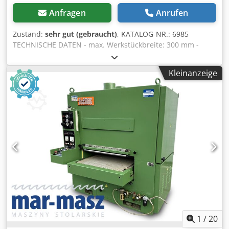
Anfragen
Anrufen
Zustand:
sehr gut (gebraucht)
, KATALOG-NR.: 6985
TECHNISCHE DATEN - max. Werkstückbreite: 300 mm -
Werkstückhöhe: 200 mm - Aggregat: gerillte Gummiwalze +
Schuh + Metallwalze - Arbeitstisch: 1230x440 mm - Band:
Kleinanzeige
300x1900 mm von oben: Codozh H I Iepfx Afpsha -
gummierte Vorschubrolle, gleitend - Aggregat ca. 7,5 kW -
Vorschubrolle, gummiert, gleitend von unten: - Zugband -
pneumatische Oszillation - 2 Vorschubgeschwindigkeiten -
Vorschubmotor 0,85 kW - Absaugstutzendurchmesser: 110
mm - Abmessungen L/B/H: 1250/1000/1950 mm - Gewicht:
530 kg – nicht lackiert – gebrauchte Schleifmaschine – sehr
guter Zustand Nettopreis: 13.900 PLN Nettopreis: 3.300
EUR Nettopreis berechnet zum Kurs 4,2 PLN/EUR (bei
größeren Kursabweichungen kann sich der Preis ändern)
1
/
20