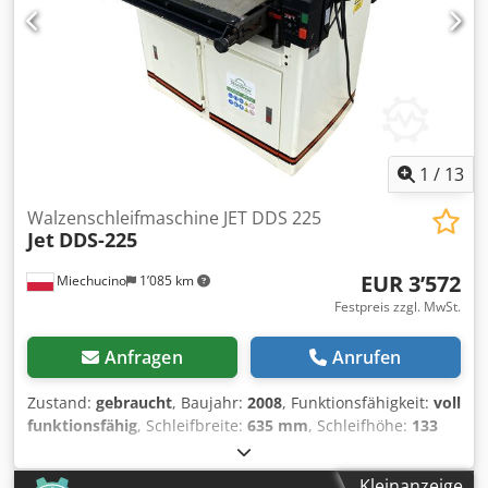
Afpsha - Pneumatische Bandoszillation über
Lichtschranken - Zwei Vorschubgeschwindigkeiten: 0,28 kW
- Motor: 6 kW - Elektromagnetische Bremse - Elektrische
Tischhubverstellung - Arbeitsdruck: 6–8 bar -
Absaugstutzendurchmesser: 150 mm - Gesamtmaße L/B/H:
1070x1320x1900 mm - Gewicht: 722 kg
1
/
13
Walzenschleifmaschine JET DDS 225
Jet
DDS-225
EUR 3’572
Miechucino
1’085 km
Festpreis zzgl. MwSt.
Anfragen
Anrufen
Zustand:
gebraucht
, Baujahr:
2008
, Funktionsfähigkeit:
voll
funktionsfähig
, Schleifbreite:
635 mm
, Schleifhöhe:
133
mm
, – Baujahr: 2008 TECHNISCHE DATEN: – Nennleistung:
5550 W – Effektive Leistung: 3700 W = 3,7 kW – max.
Kleinanzeige