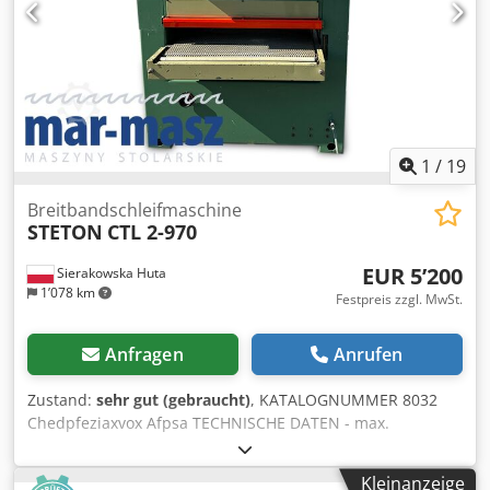
AUSSTATTUNG Stationstyp 1: Schleifband CE-
Kennzeichnung
1
/
19
Breitbandschleifmaschine
STETON
CTL 2-970
EUR 5’200
Sierakowska Huta
1’078 km
Festpreis zzgl. MwSt.
Anfragen
Anrufen
Zustand:
sehr gut (gebraucht)
, KATALOGNUMMER 8032
Chedpfeziaxvox Afpsa TECHNISCHE DATEN - max.
Bearbeitungsbreite: 970 mm - max. Bearbeitungshöhe: 160
mm - 2 Aggregate - 1) gerillte Gummiwalze - 2) zwei
Kleinanzeige