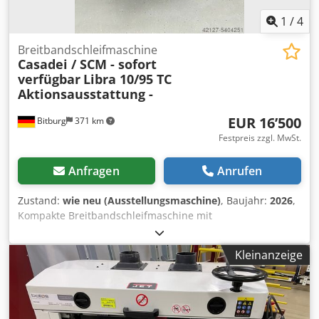
1
/
4
Breitbandschleifmaschine
Casadei / SCM - sofort
verfügbar
Libra 10/95 TC
Aktionsausstattung -
EUR 16’500
Bitburg
371 km
Festpreis zzgl. MwSt.
Anfragen
Anrufen
Zustand:
wie neu (Ausstellungsmaschine)
, Baujahr:
2026
,
Kompakte Breitbandschleifmaschine mit
Kombischleifaggregat Aktionsausstattung: - Ein und
Ausschalten des Schleifschuhs vom Bedienpult - Ein und
Kleinanzeige
Ausschalten der Walze vom Bedienpult - Elektronische
Steuerung Fox 500 KTR - Tischverlängerung mit 2 Rollen
mit Ein- u Auslauf - Automatische Tischpositionierung mit
Taster Artikelnummer: 5222100A2 Auch für kleinere