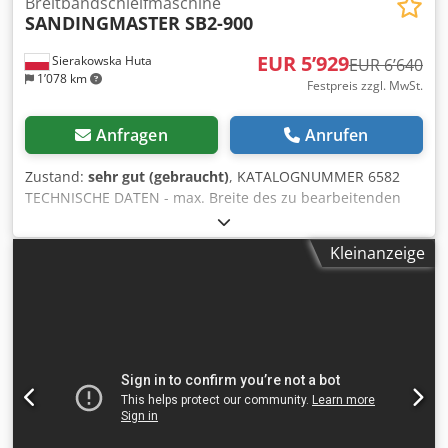
Breitbandschleifmaschine
SANDINGMASTER SB2-900
EUR 5’929
Sierakowska Huta
EUR 6’640
1’078 km
Festpreis zzgl. MwSt.
Anfragen
Anrufen
Zustand:
sehr gut (gebraucht)
, KATALOGNUMMER 6582
TECHNISCHE DATEN - max. Breite des zu bearbeitenden
Werkstücks 920 mm - max. Höhe des zu bearbeitenden
Werkstücks 150 mm 2 Aggregate: 1) Gummizylinder mit
Kleinanzeige
Rillen zum Kalibrieren, 11 kW 2) Gummizylinder mit Rillen
zum Kalibrieren + Abblasen des Bandes, 7,5 kW Von oben:
- 2 Gummwalzen, gleitfähig - Aggregat - 2 Gummwalzen,
gleitfähig - Aggregat - 2 Gummwalzen, gleitfähig Von
unten: - 3 Gummwalzen, gleitfähig - Förderband -
Pneumatische Bandoszillation - Elektrische
Tischhubvorrichtung - Stufenlose
Vorschubgeschwindigkeitseinstellung - Betriebsdruck 8-10
bar - Pneumatische Bremse - Durchmesser des