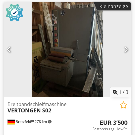
Kleinanzeige
1
/
3
Breitbandschleifmaschine
VERTONGEN
S02
EUR 3’500
Bretzfeld
278 km
Festpreis zzgl. MwSt.