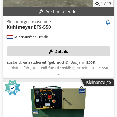
1
/
13
Auktion beendet
Blechentgratmaschine
Kuhlmeyer
EFS-550
Gelderland
584 km
Details
Zustand:
einsatzbereit (gebraucht)
, Baujahr:
2003
,
Funktionsfähigkeit:
voll funktionsfähig
, Arbeitsbreite:
550
mm
, Leistung:
32 kW (43.51 PS)
, Leergewicht:
3’000 kg
,
Ausstattung:
CE-Kennzeichnung
, Kein Mindestpreis -
Kleinanzeige
garantierter Verkauf zum höchsten Gebot! TECHNISCHE
DETAILS Maximale Arbeitsbreite: 550 mm MASCHINEN-
DETAILS Leistung: 32 kW Abmessungen & Gewicht
Abmessungen (L x B x H): 1.700 x 2.700 x 2.900 mm
Leergewicht: 3.000 kg Ansteuerung: Konventionell
Nass/Trocken: Trocken Cedpfxozk Dyys Afpoha