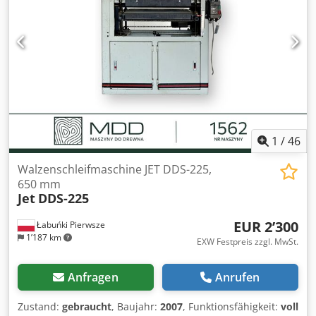
Rechts horizontal 7. Links vertikal 8. Links horizontal
Technische Daten: • Hersteller: OMEF • Modell: LEVIG. 1NT-
1NLLsx + 1NT-1NLLdx • Baujahr: 2001 • Gesamtleistung:
16,74 kW • Betriebsdruck: 5 - 6 bar • Gewicht: ca. 2000 kg
Werkstückabmessungen (min. / max.): • Dicke: 10 / 70 mm •
Breite: 20 / 90 mm • Länge: 400 / 2900 mm Csdpfxjzmgbxe
Afpoha Maschinenabmessungen: • Länge: ca. 7,0 - 8,0 m •
Breite: 2,2 m • Höhe: 2,0 m
1
/
46
Walzenschleifmaschine JET DDS-225,
650 mm
Jet
DDS-225
EUR 2’300
Łabuńki Pierwsze
1’187 km
EXW Festpreis zzgl. MwSt.
Anfragen
Anrufen
Zustand:
gebraucht
, Baujahr:
2007
, Funktionsfähigkeit:
voll