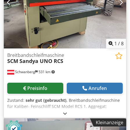
VORTEILE – italienische Produktion –
Kalibrierschleifmaschine + Schuh – gebrauchte
Schleifmaschine, sehr guter Zustand Nettopreis: 13.900
PLN Nettopreis: 3.300 EUR je nach Wechselkurs 4,2 EUR
(Preise können sich bei größeren Schwankungen ändern)
1
/
8
Breitbandschleifmaschine
SCM
Sandya UNO RCS
Schwanberg
531 km
Preisinfo
Anrufen
Zustand:
sehr gut (gebraucht)
, Breitbandschleifmaschine
für Kaliber- Feinschliff SCM Model RCS 1. Aggregat:
Kalibrierwalze, Stahl 2 Aggregat: Kombiaggregat (Walze 60
Sh, Schleifschuh mit 2 Einsätzen (hart, weich) Arbeitsbreite
Kleinanzeige
920 mm Schleifbandabmessung: 930 x 1.525 mm