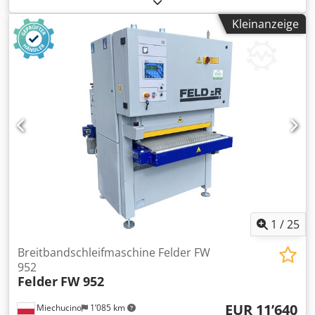
Drehstrom
, - Italienische Produktion - Baujahr: 2007 -
Kleinanzeige
Kombi-Schuh TECHNISCHE DATEN: - Schleifbreite: 950 mm
- Schleifhöhe: 4-170 mm - Motorleistung: 11 kW - 1.
Aggregat: Stahlwalze mit pneumatischem Andruck -
Walzendurchmesser: 110 mm - 2. Aggregat: Kombi-Schuh -
Pneumatischer Andruck der Gummiwalze: 78 Shor'a -
Schleifschuh mit pneumatischem Andruck - Pneumatische
Oszillation - Gebläse für die Schleifbänder Codexdxfqepfx
Afpsha - Elektrische Höhenverstellung - Zwei
Bandgeschwindigkeiten: 8,3 m/s und 16 m/s -
Elektronische Positionierung der Schleifhöhe - Stufenlos
einstellbarer Vorschub: 4-20 m/min - Minimale
Werkstücklänge: 500 mm - Anschlussdurchmesser: 2 x 140
mm - Maschinenabmessungen (L/B/H): 150 x 180 x 210 cm
- Gewicht: ca. 1010 kg
1
/
25
Breitbandschleifmaschine Felder FW
952
Felder
FW 952
EUR 11’640
Miechucino
1’085 km