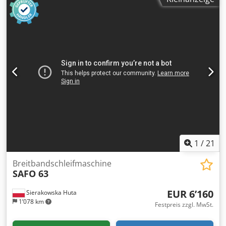
Schleifbreite: 635 mm – max. Werkstückstärke: 133 mm –
min. Werkstückstärke: 0,8 mm – min. Werkstücklänge: 230
mm – Schleifwalzen: 2 x ø 152 x 635 mm –
Höhenverstellung der zweiten Walze – Drehzahl: 1400
U/min – Schleifbandbreite: 600 mm – Zwei
Vorschubgeschwindigkeiten Chedpfsw Ip Husx Afpja –
Maschinenabmessungen (L/B/H): 110 / 110 / 110 cm –
Gewicht: 332 kg
1
/
21
Breitbandschleifmaschine
SAFO 63
EUR 6’160
Sierakowska Huta
1’078 km
Festpreis zzgl. MwSt.