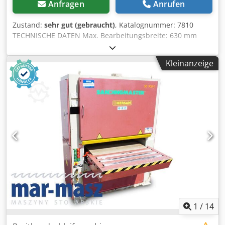
Anfragen
Anrufen
Zustand:
sehr gut (gebraucht)
, Katalognummer: 7810
TECHNISCHE DATEN Max. Bearbeitungsbreite: 630 mm
Max. Bearbeitungshöhe: 110 mm 2 Aggregate: 1) Gerillte
Gummiwalze zum Kalibrieren 2) Gerillte Gummiwalze zum
Kleinanzeige
Kalibrieren + Schuh + Metallwalze *Von oben: Einzugs-
Metallrolle, gleitend Aggregat Gleitende Metallrolle
Aggregat Metallrolle, gleitend *Von unten: 2 gleitende
Metallrollen Zugband 2 gleitende Metallrollen Cedpszmgk
Hjfx Afpoha Pneumatische Bandoszillation 2
Vorschubgeschwindigkeiten Motor: 2×7,5 kW Elektrische
Tischverstellung Betriebsdruck: 6–8 bar
Absaugstutzendurchmesser: 2x160 mm Gesamtmaße
(L/B/H): 1650x1060x1970 mm Gewicht: 972 kg – Polnische
Produktion – 2 Aggregate – Unlackiert – Sehr guter Zustand
– Gebrauchte Schleifmaschine Nettopreis: 25.900 PLN
Nettopreis: 6.160 EUR (je nach Kurs 4,2 EUR) (Die Preise
können sich bei größeren Kursschwankungen ändern)
1
/
14