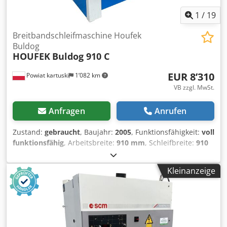
1
/
19
Breitbandschleifmaschine Houfek
Buldog
HOUFEK
Buldog 910 C
EUR 8’310
Powiat kartuski
1’082 km
VB zzgl. MwSt.
Anfragen
Anrufen
Zustand:
gebraucht
, Baujahr:
2005
, Funktionsfähigkeit:
voll
funktionsfähig
, Arbeitsbreite:
910 mm
, Schleifbreite:
910
mm
, Gesamtgewicht:
1’000 kg
, Schleifhöhe:
160 mm
,
Arbeitshöhe:
160 mm
, Höheneinstelltyp:
elektrisch
, Art
Kleinanzeige
des Eingangsstroms:
Drehstrom
, - Nach der technischen
Durchsicht - Tschechische Produktion - Baujahr 2005
TECHNISCHE DATEN: - Arbeitsbreite 910 mm -
Bearbeitungshöhe 3–160 mm - Hauptmotor 11 kW -
Gesamtleistung der Maschine 12 kW - Andruckschuh -