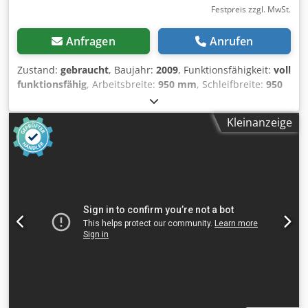
Festpreis zzgl. MwSt.
Anfragen
Anrufen
Zustand:
gebraucht
, Baujahr:
2009
, Funktionsfähigkeit:
voll
funktionsfähig
, Arbeitsbreite:
950 mm
, Schleifbreite:
950
mm
, - Österreichische Produktion - Baujahr: 2009 -
Kombischuh TECHNISCHE DATEN: - Schleifbreite: 950 mm -
Kleinanzeige
Schleifhöhe: 4–170 mm - Motorleistung: 11 kW - 1.
Aggregat: Gummiwalze mit pneumatischer Andruckeinheit
- Walzendurchmesser: 110 mm - 2. Aggregat: Kombischuh
- Reinigungsbürste: 1,1 kW - Pneumatischer Andruck der
Gummiwalze - Kombischuh mit pneumatischem Andruck -
Pneumatische Oszillation - Gebläse für das Band -
Elektrische Höhenverstellung -
Schleifbandgeschwindigkeiten regelbar über
Frequenzumrichter - Elektronische Positionierung der
Schleifhöhe - Zwei Vorschubgeschwindigkeiten:
Vorschubmotorleistung 0,55 kW - Minimale
Werkstücklänge: 400 mm Codsxlr U Iopfx Afpeha -
Stutzendurchmesser: 3 x 130 mm und 2 x 80 mm -