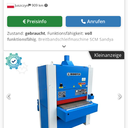
Juszczyn
909 km
gereinigt und funktionsgeprueft. • Alle Maschinen werden
gekauft wie besichtigt ohne jeglichen Anspruech auf
Gewaehrleistung. Es steht dem Kaeufer frei die Maschinen
Preisinfo
Anrufen
am Standort zu besichtigen. • Sondervereinbarungen sind
nur in schriftlicher Form moeglich. (Anfragen beantworten
Zustand:
gebraucht
, Funktionsfähigkeit:
voll
wir nur unter Angabe Ihrer Adresse + Telefonnummer!)
funktionsfähig
, Breitbandschleifmaschine SCM Sandya
Win Arbeitsbreite: 630 mm Schleifhöhe: 3 – 140 mm 1
Kombi-Aggregat Elektrische Höhenverstellung
Kleinanzeige
Pneumatische Oszillation Zwei Vorschubgeschwindigkeiten
Cjdpfx Aezmg Swjfpoha