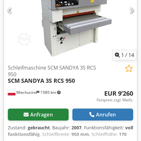
Elektrische Höheneinstellung - Automatische Stern-
Dreieck-Umschaltung - Amperemeter - Oszillation über
optoelektronische Sensoren - Tischpositionsanzeiger -
Arbeitsdruck 5,5/7 bar - Zwei Vorschubgeschwindigkeiten
4,5/9 m/min - Gummipressrollen - Pneumatische
Scheibenbremse für Hauptmotor -
Absaugstutzendurchmesser 140 mm Abmessungen der
Maschine: - Länge 160 cm - Breite 160 cm - Höhe 220 cm
Codezinr Dspfx Afpoha - Gewicht 1000 kg
1
/
14
Schleifmaschine SCM SANDYA 3S RCS
950
SCM
SANDYA 3S RCS 950
EUR 9’260
Miechucino
1’085 km
Festpreis zzgl. MwSt.
Anfragen
Anrufen
Zustand:
gebraucht
, Baujahr:
2007
, Funktionsfähigkeit:
voll
funktionsfähig
, Schleifbreite:
950 mm
, Schleifhöhe:
170
mm
, Höheneinstelltyp:
elektrisch
, Art des Eingangsstroms: