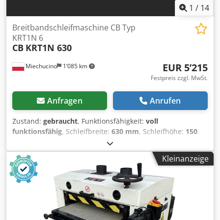
Maschinenabmessungen (LxBxH): 170 x 150 x 210 cm -
1
/
14
Gewicht: ~800 kg
Breitbandschleifmaschine CB Typ
KRT1N 6
CB
KRT1N 630
EUR 5’215
Miechucino
1’085 km
Festpreis zzgl. MwSt.
Anfragen
Anrufen
Zustand:
gebraucht
, Funktionsfähigkeit:
voll
funktionsfähig
, Schleifbreite:
630 mm
, Schleifhöhe:
150
mm
, Höheneinstelltyp:
elektrisch
, - Italienische Produktion
- Gebrauchte Schleifmaschine, sehr guter Zustand
Kleinanzeige
TECHNISCHE DATEN: - max. Werkstückbreite: 630 mm -
max. Werkstückhöhe: 150 mm 1 Aggregat: - genuteter,
gummierter Kalibrierwalze + Schleifschuh + 1 Metallwalze
*von oben: - Einlaufgummi-Andruckrolle - Aggregat -
Auslaufgummi-Andruckrolle *von unten: - Gummi-
Andruckrolle - Vorschubbandsystem Codpfxow Ip Ekj