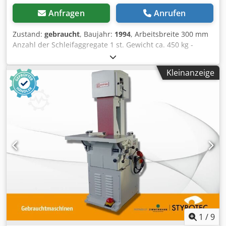
Anfragen
Anrufen
Zustand:
gebraucht
, Baujahr:
1994
, Arbeitsbreite 300 mm
Anzahl der Schleifaggregate 1 st. Gewicht ca. 450 kg -
Schleifbbreite: 300 mm - Kombi-Aggregat Walze/Schuh - 2
Vorschubgeschwindigkeiten - Netzanschluss: 380 V
Kleinanzeige
Cjdpfxszrh Hte Afpoha
1
/
9