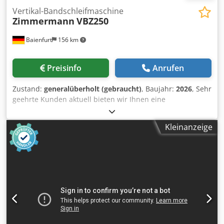
Vertikal-Bandschleifmaschine
Zimmermann
VBZ250
Baienfurt
156 km
Preisinfo
Anrufen
Zustand:
generalüberholt (gebraucht)
, Baujahr:
2026
, Sehr
geehrte Kunden aktuell bieten wir Ihnen eine
generalüberholte Vertikal-Bandschleifmaschine fuer den
Modell- und Formenbau der Marke F. Zimmermann an.
Kleinanzeige
Hier die technischen Daten der Maschine:
Schleifbandbreite: 250 mm Schleifhöhe: 400 mm
Bandlänge: 2.400 mm Schleifgeschwindikeit: 18 m/s
Arbeitstisch: 750 x 350 mm Schwenkung: 30/45° Leistung:
4,0 kW Drehzahl: 1.400 U/min Absaugstutzendurchmesser:
120 mm inkl. Winkelanschlag inkl. Schleifbänder Fuß-Not-
Aus Maße: 990 x 850 x 1.740 mm Gewicht: 470 kg Die
Maschine wurde in RAL 7035 lichtgrau lackiert, die
Schleifplatte wurde komplett erneuert, die Lager der