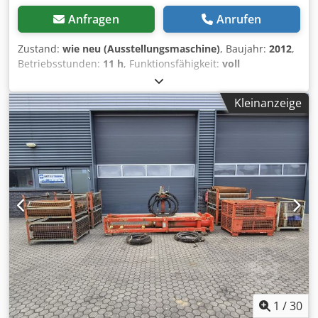
Anfragen
Anrufen
Zustand:
wie neu (Ausstellungsmaschine)
, Baujahr:
2012
,
Betriebsstunden:
11 h
, Funktionsfähigkeit:
voll
funktionsfähig
, Maschinen-/Fahrzeugnummer:
1VR4100C6C1000267
, Farbe:
Gelb
, Betriebsgewicht:
1’209
Kleinanzeige
kg
, Leergewicht:
1’209 kg
, Kraftstoff:
Diesel
, Ausstattung:
Gummiketten
, Zum Verkauf steht eine Vermeer D 6x6
Navigator kompakte Richtbohranlage, die zuvor
ausschließlich zu Demonstrations- und Schulungszwecken
genutzt wurde, inklusive sämtlichem Zubehör: 1 Stk.
Vermeer D 6x6 Navigator Bohranlage 1 Stk. ST 250 (960
Liter) Bohrspülungs-Mischanlage 1 Stk. DCI SE UK3
Ortungssystem für Bohrkopf (Instrument, Sonde, Monitor,
2 Akkus) 45 Stk. 1,83 m / 6 Fuß Bohrgestänge 1 Stk.
Bohrkopf 1 Stk. 150 mm / 6 Zoll Bohrlochaufweiter Die
Maschine ist nicht generalüberholt, sondern praktisch
neuwertig!!! Sofort einsatzbereit!!! Dsdpfx Aheyt Smue Rekr
1
/
30