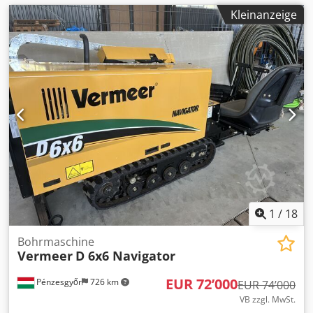
Kleinanzeige
1
/
18
Bohrmaschine
Vermeer
D 6x6 Navigator
EUR 72’000
Pénzesgyőr
726 km
EUR 74’000
VB zzgl. MwSt.