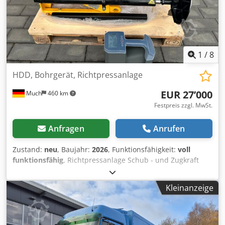
uns gerne eine Nachricht oder rufen uns an. Dodjy
Nmffspfx Ah Rjkr
1
/
8
HDD, Bohrgerät, Richtpressanlage
EUR 27’000
Much
460 km
Festpreis zzgl. MwSt.
Anfragen
Anrufen
Zustand:
neu
, Baujahr:
2026
, Funktionsfähigkeit:
voll
funktionsfähig
, Richtpressanlage Schub - und Zugkraft
24/30t Dedpfx Aeuy N H Ejh Rekr Hydraulikstation 50m
Gestänge Aufweiter 80/132/160/200mm ohne Ortungsgerät
Kleinanzeige
Preis: 27.000,00€ netto Trockenbohrung: kein
Bentoniteinsatz, keine Bentonitentsorgung