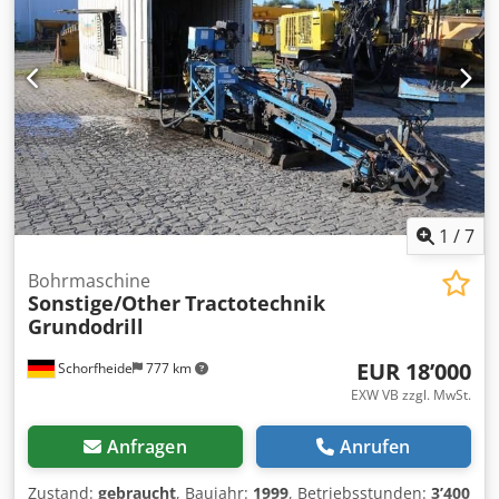
Verkauf steht eine Ditch Witch AT40 mit HDD-Ausrüstung.
Aufgrund einer Geschäftsneuausrichtung verkaufen wir
eine gebrauchte Ditch Witch AT40 HDD-Bohranlage
inklusive Zubehör, Subsite-Ortungssystem, Sonde,
kompletter Gestängesätze (Standard und Fels) sowie
Spülanlage. Es besteht die Möglichkeit, das komplette
System für Bohrarbeiten inklusive Lkw und zusätzlichem
Equipment zu erwerben. Preis: Bitte unterbreiten Sie Ihr
Angebot. Kontakt nur für ernsthafte und entschlossene
Interessenten. Technische Details und weitere
1
/
7
Informationen auf Anfrage erhältlich.
Bohrmaschine
Sonstige/Other
Tractotechnik
Grundodrill
EUR 18’000
Schorfheide
777 km
EXW VB zzgl. MwSt.
Anfragen
Anrufen
Zustand:
gebraucht
, Baujahr:
1999
, Betriebsstunden:
3’400