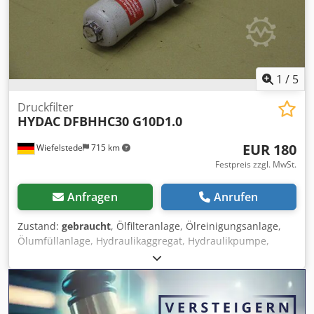
1
/
5
Druckfilter
HYDAC
DFBHHC30 G10D1.0
EUR 180
Wiefelstede
715 km
Festpreis zzgl. MwSt.
Anfragen
Anrufen
Zustand:
gebraucht
, Ölfilteranlage, Ölreinigungsanlage,
Ölumfüllanlage, Hydraulikaggregat, Hydraulikpumpe,
hydraulische Pumpe, Hydraulik-Prüfpumpe Dodpfxed
Scpro Ah Rjkr -Betriebsdruck: max. 420 bar -Abmessungen:
140/68/H245 mm -Gewicht: 2,3 kg