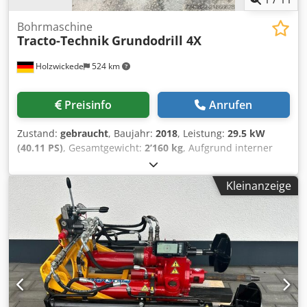
Informationen, Bilder, Videos und technische Details
erhalten Sie bei unseren Verkäufern. Wir freuen uns auf
Bohrmaschine
Ihre Kontaktaufnahme. Dsdozfgt Sopfx Ah Rjkr
Tracto-Technik
Grundodrill 4X
Holzwickede
524 km
Preisinfo
Anrufen
Zustand:
gebraucht
, Baujahr:
2018
, Leistung:
29.5 kW
(40.11 PS)
, Gesamtgewicht:
2’160 kg
, Aufgrund interner
Umstrukturierungen möchten wir folgende Maschine aus
unserem Bestand zum Verkauf anbieten: Bezeichnung:
Kleinanzeige
HDD Spülbohranlage Maschinen-Typ: Grundodrill 4X
Seriennummer: 4X1826295M Baujahr: 2018 Masse: 2.160
kg Motorleistung: 29,5 kW Maximaler Betriebsdruck: 310
bar Länge: 3.500 mm Breite: 1.200 mm Höhe: 1.710 mm
Wartung sowie Service wurden vor kurzem bei der Firma
TRACTO durchgeführt. Das Gerät ist funktionsfähig.
Interessenten können uns gerne ihre Preisvorstellung bzw.
ein Angebot zukommen lassen. Wenn Sie Rückfragen
haben oder mehr Informationen benötigen, schreiben Sie