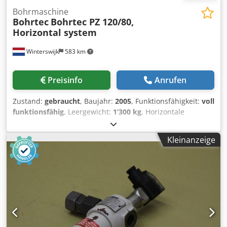
Bohrmaschine
Bohrtec
Bohrtec PZ 120/80,
Horizontal system
Winterswijk
583 km
Preisinfo
Anrufen
Zustand:
gebraucht
, Baujahr:
2005
, Funktionsfähigkeit:
voll
funktionsfähig
, Leergewicht:
1’300 kg
, Horizontale
Bohr-/Pressanlage, komplett mit zahlreichen
Verlängerungsstücken. Bohrtec PZ 120/80. Baujahr 2005.
Kleinanzeige
Gewicht 1300 kg. Presskraft 1200 kN. Zugkraft 800 kN.
Länge 325 cm. Breite 60 cm. Dkedpfx Ajzp Sa Ejh Rer 46 x
Verlängerungsstück, 100 cm lang, 22 cm Durchmesser. 72
x Verlängerungsstück, 100 cm lang, 6 cm Durchmesser.
Kiste mit Kupplungen und Zubehör. Siehe Fotos. Preis
netto + 21 % Mehrwertsteuer oder netto Export. Anrufen
oder WhatsApp ist der schnellste Weg. Wir sprechen
Niederländisch. Wir sprechen Deutsch. We speak Englisch.