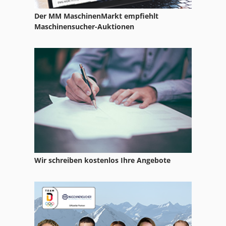
Hsc 20 Linear
Der MM MaschinenMarkt empfiehlt
Hydraulik Erdbohrer
Maschinensucher-Auktionen
Idx 23
Ka 77
Kgs 1670
Ls 703
Meh 5 2 1 8 B
Mobiles Bohrwerk
Wir schreiben kostenlos Ihre Angebote
Mvh 5 1 4 B
Ng 200
Nu 204