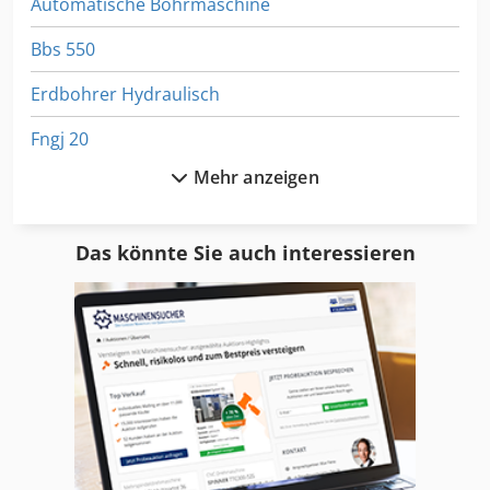
Automatische Bohrmaschine
Bbs 550
Erdbohrer Hydraulisch
Fngj 20
Mehr anzeigen
Fu 115
Ga 11 Ff
Das könnte Sie auch interessieren
Ga 90 Vsd
Gkt 60
Gl 172
Hand Gewindebohrmaschine
Honmaschine Innen Vertikal