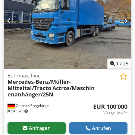
1
/
25
Bohrmaschine
Mercedes-Benz/Müller-
Mitteltal/Tracto
Actros/Maschin
enanhänger/25N
EUR 100’000
Oelsnitz/Erzgebirge
545 km
VB zzgl. MwSt.
Anfragen
Anrufen