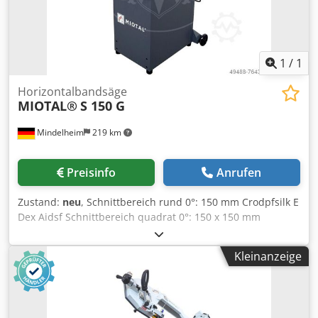
1
/
1
Horizontalbandsäge
MIOTAL®
S 150 G
Mindelheim
219 km
Preisinfo
Anrufen
Zustand:
neu
, Schnittbereich rund 0°: 150 mm Crodpfsilk E
Dex Aidsf Schnittbereich quadrat 0°: 150 x 150 mm
Schnittbereich flach 0°: 150 x 165 mm Schnittbereich rund
45°: 115 mm Schnittbereich flach 45°: 115 x 130 mm
Kleinanzeige
Schnittbereich rund 60°: 60 mm Schnittbereich flach 60°:
70 x 70 mm Arbeitshöhe: 700 mm Sägebandabmessung:
1735 x 13 x 0,65 mm Schnittgeschwindigkeiten: 40 - 80 m /
min Motorleistung: 0,75 kW Spannung: 400 V