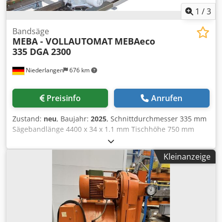
1
/
3
Bandsäge
MEBA - VOLLAUTOMAT
MEBAeco
335 DGA 2300
Niederlangen
676 km
Preisinfo
Anrufen
Zustand:
neu
, Baujahr:
2025
, Schnittdurchmesser 335 mm
Sägebandlänge 4400 x 34 x 1.1 mm Tischhöhe 750 mm
Vorschub 5.0 - 2300 mm pro Hub Schnittbereich bei 90
Grad: flach 500 x 335 mm Schnittbereich bei 45 Grad: rund
Kleinanzeige
330 mm Schnittbereich bei 45 Grad: flach 320 x 335 mm
Schnittbereich bei 45 Grad: rund links 305 mm
Schnittbereich bei 45 Grad: flach links 305 x 335 mm
Schnittbereich bei 30 Grad: rund 180 mm Schnittbereich
bei 30 Grad: flach 170 x 335 mm Schnittgeschwindigkeit 15
- 150 m/min Werkstückgewicht max. 250 kg/m