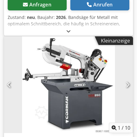
Anfragen
Anrufen
Zustand:
neu
, Baujahr:
2026
, Bandsäge für Metall mit
optimalem Schnittbereich, die häufig in Schreinereien,
Produktions- und Handwerksbetrieben eingesetzt wird.
Beschreibung der Maschine CORMAK BS 128HDRC
Kleinanzeige
Metallbandsäge mit optimalem Schnittbereich, konzipiert
für professionelle Handwerker, zeichnet sich durch
Effizienz und einfache Handhabung aus. Der in beide
Richtungen schwenkbare Arm ist ein sehr großer Vorteil
bei Schrägschnitten. Trotz kleiner Abmessungen ist sie
durch ihr hohes Gewicht (103 kg) sehr stabil und
vibrationsfrei beim Schneiden größerer Materialien. Die
Zuführung der geschnittenen Elemente kann manuell oder
über Vorschubgeräte erfolgen. Der Vorschub während des
Schneidens erfolgt durch die Schwerkraft, mit Ölfluss in
einem Zweikammer-Hydraulikzylinder. Die Steuerung der
Armabsenkung wird durch ein Ventil gewährleistet, das
den Ölfluss zwischen den Kammern des Zylinders steuert.
Ein gerader Schnitt wird durch eine Reihe von Lagern
1
/
10
erreicht, die das Band führen. Die Maschinen sind mit