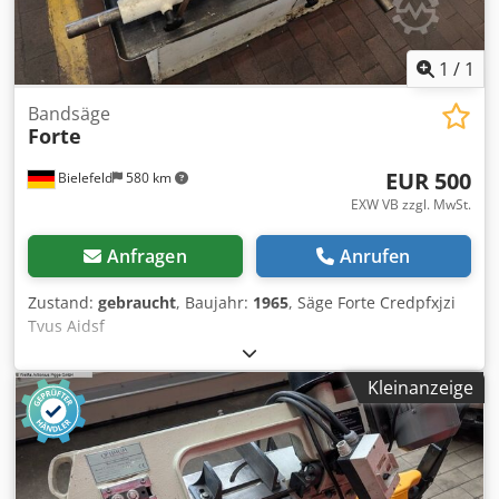
1
/
1
Bandsäge
Forte
EUR 500
Bielefeld
580 km
EXW VB zzgl. MwSt.
Anfragen
Anrufen
Zustand:
gebraucht
, Baujahr:
1965
, Säge Forte Credpfxjzi
Tvus Aidsf
Kleinanzeige