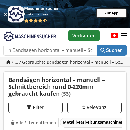
Maschinensucher
Zur App
Gratis im Store
Verkaufen
Suchen
/ ... / Gebrauchte Bandsägen horizontal – manuell – Schn
Bandsägen horizontal – manuell –
Schnittbereich rund 0-220mm
gebraucht kaufen
(53)
Filter
Relevanz
Metallbearbeitungsmaschinen 
Alle Filter entfernen