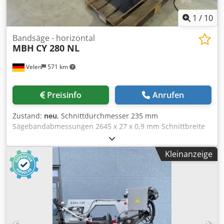
1
/
10
Bandsäge - horizontal
MBH
CY 280 NL
Velen
571 km
Preisinfo
Anrufen
Zustand:
neu
, Schnittdurchmesser 235 mm
Sägebandabmessungen 2645 x 27 x 0,9 mm Schnittbreite
280 x 190 mm Schnittgeschwindigkeit 0 - 90 m/min
Schneidleistung bei 60° rund 120 mm Schneidleistung bei
Kleinanzeige
60° Vierkant 120 mm Schneidleistung bei 45° Rund 190
mm Schneidleistung bei 45° Vierkant 170 mm
Anschlußspannung 230 Volt Gesamtleistungsbedarf 1,5 kW
Maschinengewicht ca. 290 Kg Abmessungen L x B x H 1,2 x
0,8 x 1,2 m Doppel-Gehrungs-Bandsäge - stufenlose
Drehzahl - Gehrungsschnitte bis 60° links und 45° rechts -
Spannstock mit Schnellspannvorrichtung Cjdpfx Aiszlkv