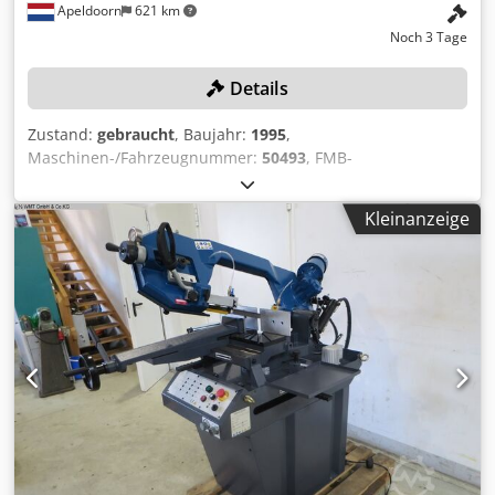
Apeldoorn
621 km
erhältlich: 129 Euro netto (Sonderpreis)
Noch 3 Tage
Details
Zustand:
gebraucht
, Baujahr:
1995
,
Maschinen-/Fahrzeugnummer:
50493
, FMB-
Metallbandsägemaschine mit Bedienfeld und Zuführ- und
Abführförderbändern. Details: Csdpfx Aoznb Uvoidorf
Kleinanzeige
Marke: FMB Baujahr: 1995 Seriennummer: 50493 Angaben:
Werkzeugmaschinen Germond, Izegem Ausführung:
horizontale Bandsägeanlage Förderbänder: 2 Stück
(Zuführung und Abführung) Elektrische Kennzeichnung:
400 V Zustand: gebraucht Der Käufer ist selbst für die
Demontage verantwortlich, es stehen keine Hilfsmittel zur
Verfügung.