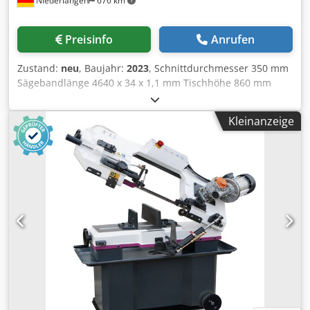
Niederlangen
676 km
Preisinfo
Anrufen
Zustand:
neu
, Baujahr:
2023
, Schnittdurchmesser 350 mm
Sägebandlänge 4640 x 34 x 1,1 mm Tischhöhe 860 mm
Schnittdurchmesser 350 mm Schnittgeschwindigkeit 15 -
100 m/min Gesamtleistungsbedarf 4,0 kW
Kleinanzeige
Maschinengewicht ca. 2800 kg Raumbedarf ca. 2200 x 3200
x 2200 mm Ausstellungsmaschine aktueller Neupreis
55.910 Euro Bandsägevollautomaten mit Zwei-Säulen-
Führung für Serienschnitte insbesonderein schwer
zerspanbaren Materialien und Vollmaterial. Mit dieser
Maschine bietet Ihnen MEP eine Maschine die technisch
auf dem höchsten Niveau ist und durch Verwendung
hochwertigster Materialien eine nicht zu überbietende,
robuste und verwindungssteife Struktur aufweist. Ein
extrem robuster Sägebogen aus Grauguss sorgt für die
notwendige Stabilität die zu beeindruckenden
Schnittergebnissen führt und die kräftigen Grauguss-
Säulen auf denen der Sägebogen mittels vorgespannten