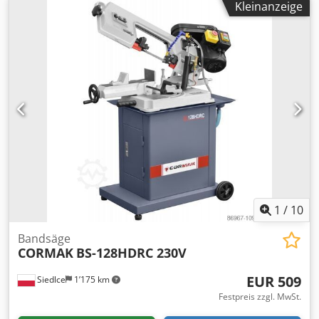
Kleinanzeige
1
/
10
Bandsäge
CORMAK
BS-128HDRC 230V
EUR 509
Siedlce
1’175 km
Festpreis zzgl. MwSt.