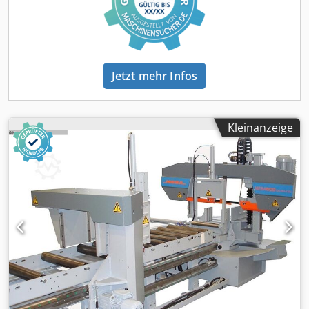
Rutschkupplung verhindert ein Überspannen des
Sägebandes. Ein Schnittlinienlaser erleichtert das
maßgenaue Einspannen des Materials. Trotz großem
Schnittbereich von 110x85 mm, ist die Maschine mit 17kg
sehr leicht. Der Sägerahmen und die Grundplatte sind aus
Jetzt mehr Infos
Aluminiumdruckguss und ermöglichen so eine enorme
Gewichtsreduktion. Durch den in der Grundplatte
eingegossenen Schraubstock ist höchste Präzision
gewährleistet. Eine Gehrungsverstellung von 0 – 45° und
Kleinanzeige
einstellbare Bandführungen ermöglichen vielseitige
Anwendungsmöglichkeiten und akkurate Schnitte. FEMI –
Qualität für Profis und anspruchsvolle Heimwerker
Technische Daten: Motor 230 V 50 Hz 0,95 kW
Sägebandabmessung 1330x13x0,65 mm Gewicht 17 kg
Sägebandgeschwindigkeit stufenlos 30 – 80 m/min
Gehrungswinkel 0 – 45 ° Schnittbereich in mm: 0° 110x85
105 100x100 45° 75x37 74 72x72 Lieferumfang: Crsdpfxey
Tk N As Aidjf 1 Sägeband 1330x13x0,65 mm 14 Zähne/Zoll
1 Längenanschlag 500 mm Bedienungsanleitung und CE-
Konformitätserklärung