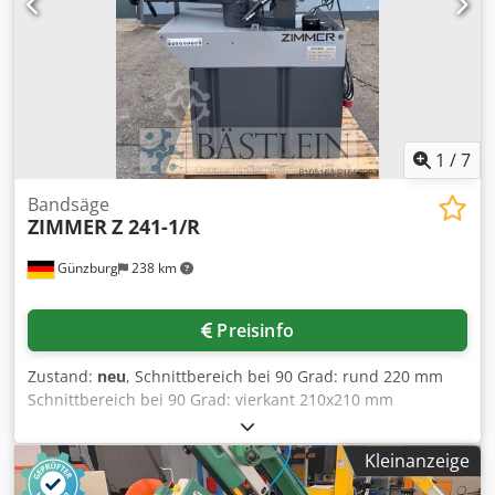
Rjderf - Bandspannungskontrolle - Elektr. Kühlautomatik
1
/
7
Bandsäge
ZIMMER
Z 241-1/R
Günzburg
238 km
Preisinfo
Zustand:
neu
, Schnittbereich bei 90 Grad: rund 220 mm
Schnittbereich bei 90 Grad: vierkant 210x210 mm
Schnittbereich bei 90 Grad: flach 230x185 mm
Schnittbereich bei 45 Grad links: rund 150 mm
Kleinanzeige
Schnittbereich bei 45 Grad: vierkant 150x150 mm
Schnittbereich bei 45 Grad : flach 150x210 mm