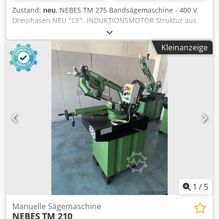
Aoyv Ncgsidsf - 400 V Stecker 16 A
Zustand:
neu
, NEBES TM 275 Bandsägemaschine - 400 V
Dreiphasen NEU "CE". INDUKTIONSMOTOR Struktur aus
Gusseisen Einstellbarer Schnittwinkel von 0° bis 60°.
Vollständig aus Gusseisen gefertigte Struktur Elektrische
Kleinanzeige
Pumpe für Blattschmierung und -kühlung Ölbad-
Blattspannungsmesser Frontbedienung und zwei
Schnittgeschwindigkeiten Deviator für den Ausschluss der
Kühlmittelpumpe Klingenführung mit Hartmetallpads
(H.M.) Rundschnitt 0° 220 mm Quadratischer Schnitt 0°
200 x 200 mm Flachschnitt 0° 230 x 185 mm Rundschnitt
45° 150 mm Crsdpjh Nm Ncjfx Aidof Vierkantschnitt 45°
150x150 mm Flachschnitt 45° 150x200 mm Rundschnitt 60°
90 mm Vierkantschnitt 60° 90x90 mm Flachschnitt 60°
90x120 mm HP 1.3 Spannung 400 V Klingengröße 2450 x 27
x 0,90 mm Gewicht 265 kg
1
/
5
Manuelle Sägemaschine
NEBES
TM 210