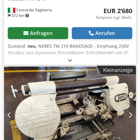
EUR 2’680
Concordia Sagittaria
372 km
Festpreis zzgl. MwSt.
Anfragen
Anrufen
Zustand:
neu
, NEBES TM 210 BANDSÄGE - Einphasig 230V
Struktur aus Gusseisen Einstellbarer Schnittwinkel von 0°
bis 60°. Vollständig gusseiserne Struktur mit großem
Schnellspannstock und Handrad Elektrische Pumpe für die
Kleinanzeige
Schmierung und Kühlung der Sägeblätter
Blattspannsystem mit Tellerfedern und
Blattspannungsmesser im Ölbad, um eine konstante
Spannung zu gewährleisten Zwei
Schnittgeschwindigkeiten und Induktionsmotor 0,03 mm
Genauigkeit auf h 100 des Schnitts Cedsi Ezq Djpfx Aiderf
Schnittleistung : 0° 45° 60° Ø 185 mm Ø 120 mm Ø 60 mm
180×180 mm 100×100 mm 60×60 mm 200×140 mm
100×100 mm 60×60 mm Gewicht: 179 kg