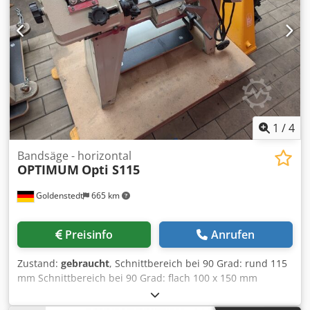
1
/
4
Bandsäge - horizontal
OPTIMUM
Opti S115
Goldenstedt
665 km
Preisinfo
Anrufen
Zustand:
gebraucht
, Schnittbereich bei 90 Grad: rund 115
mm Schnittbereich bei 90 Grad: flach 100 x 150 mm
Crodpjyy A Rfefx Aidof Sägebandabmessungen 1638 x 13 x
0,65 mm Sägebandgeschwindigkeit 20/29/50 m/min